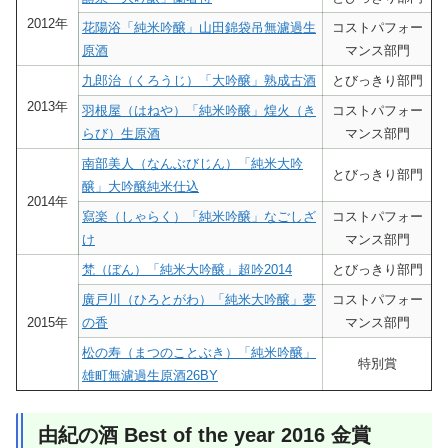
2012年
花陽浴「純米吟醸」山田錦袋吊無濾過生
コストパフォー
原酒
マンス部門
九郎治（くろうじ）「大吟醸」熟成古酒
とびっきり部門
2013年
羽根屋（はねや）「純米吟醸」煌火（き
コストパフォー
らび）生原酒
マンス部門
南部美人（なんぶびじん）「純米大吟
とびっきり部門
醸」大吟醸純米仕込
2014年
寫楽（しゃらく）「純米吟醸」なごしざ
コストパフォー
け
マンス部門
梵（ぼん）「純米大吟醸」超吟2014
とびっきり部門
廣戸川（ひろとがわ）「純米大吟醸」夢
コストパフォー
2015年
の香
マンス部門
松の寿（まつのことぶき）「純米吟醸」
特別賞
雄町無濾過生原酒26BY
由紀の酒 Best of the year 2016 金賞