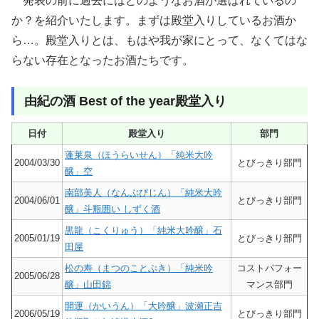
発表の前に過去にはどのようなお酒が選ばれているの
か？を紹介いたします。まずは殿堂入りしているお酒か
ら…。殿堂入りとは、もはや我が家にとって、なくてはな
らない存在となったお酒たちです。
由紀の酒 Best of the year殿堂入り
日付
殿堂入り
部門
蓬莱泉（ほうらいせん）「純米大吟
2004/03/30
とびっきり部門
醸」空
南部美人（なんぶびじん）「純米大吟
2004/06/01
とびっきり部門
醸」斗瓶囲い しずく酒
黒龍（こくりゅう）「純米大吟醸」石
2005/01/19
とびっきり部門
田屋
松の寿（まつのことぶき）「純米吟
コストパフォー
2005/06/28
醸」山田錦
マンス部門
開運（かいうん）「大吟醸」波瀬正吉
2006/05/19
とびっきり部門