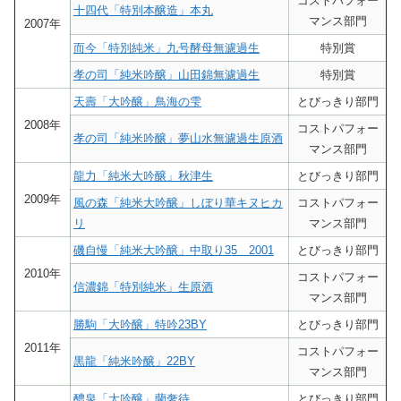
コストパフォー
十四代「特別本醸造」本丸
マンス部門
2007年
而今「特別純米」九号酵母無濾過生
特別賞
孝の司「純米吟醸」山田錦無濾過生
特別賞
天壽「大吟醸」鳥海の雫
とびっきり部門
2008年
コストパフォー
孝の司「純米吟醸」夢山水無濾過生原酒
マンス部門
龍力「純米大吟醸」秋津生
とびっきり部門
2009年
風の森「純米大吟醸」しぼり華キヌヒカ
コストパフォー
リ
マンス部門
磯自慢「純米大吟醸」中取り35 2001
とびっきり部門
2010年
コストパフォー
信濃錦「特別純米」生原酒
マンス部門
勝駒「大吟醸」特吟23BY
とびっきり部門
2011年
コストパフォー
黒龍「純米吟醸」22BY
マンス部門
醴泉「大吟醸」蘭奢待
とびっきり部門