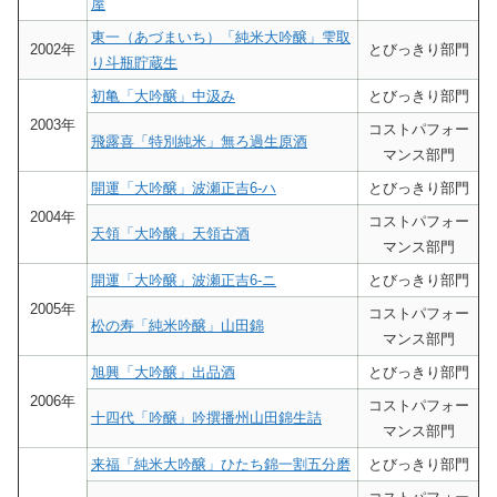
屋
東一（あづまいち）「純米大吟醸」雫取
2002年
とびっきり部門
り斗瓶貯蔵生
初亀「大吟醸」中汲み
とびっきり部門
2003年
コストパフォー
飛露喜「特別純米」無ろ過生原酒
マンス部門
開運「大吟醸」波瀬正吉6-ハ
とびっきり部門
2004年
コストパフォー
天領「大吟醸」天領古酒
マンス部門
開運「大吟醸」波瀬正吉6-ニ
とびっきり部門
2005年
コストパフォー
松の寿「純米吟醸」山田錦
マンス部門
旭興「大吟醸」出品酒
とびっきり部門
2006年
コストパフォー
十四代「吟醸」吟撰播州山田錦生詰
マンス部門
来福「純米大吟醸」ひたち錦一割五分磨
とびっきり部門