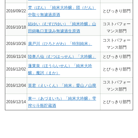
梵（ぼん）「純米大吟醸」団（だん）
2016/09/22
とびっきり部門
中取り無濾過原酒
結ゆい（むすびゆい）「純米吟醸」山
コストパフォー
2016/10/18
田錦亀口直汲み無濾過生原酒
マンス部門
コストパフォー
2016/10/26
廣戸川（ひろとがわ）「特別純米」
マンス部門
2016/11/24
陸奥八仙（むつはっせん）「大吟醸」
とびっきり部門
蓬莱泉（ほうらいせん）「純米大吟
2016/12/02
とびっきり部門
醸」魔訶（まか）
コストパフォー
2016/12/04
英君（えいくん）「純米」愛山ノ山廃
マンス部門
東一（あづまいち）「純米大吟醸」雫
2016/12/14
とびっきり部門
搾り斗瓶貯蔵酒