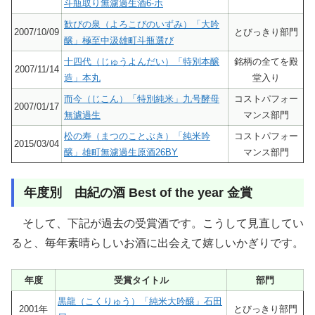
斗瓶取り無濾過生酒6-ホ
歓びの泉（よろこびのいずみ）「大吟
2007/10/09
とびっきり部門
醸」極至中汲雄町斗瓶選び
十四代（じゅうよんだい）「特別本醸
銘柄の全てを殿
2007/11/14
造」本丸
堂入り
而今（じこん）「特別純米」九号酵母
コストパフォー
2007/01/17
無濾過生
マンス部門
松の寿（まつのことぶき）「純米吟
コストパフォー
2015/03/04
醸」雄町無濾過生原酒26BY
マンス部門
年度別 由紀の酒 Best of the year 金賞
そして、下記が過去の受賞酒です。こうして見直してい
ると、毎年素晴らしいお酒に出会えて嬉しいかぎりです。
年度
受賞タイトル
部門
黒龍（こくりゅう）「純米大吟醸」石田
2001年
とびっきり部門