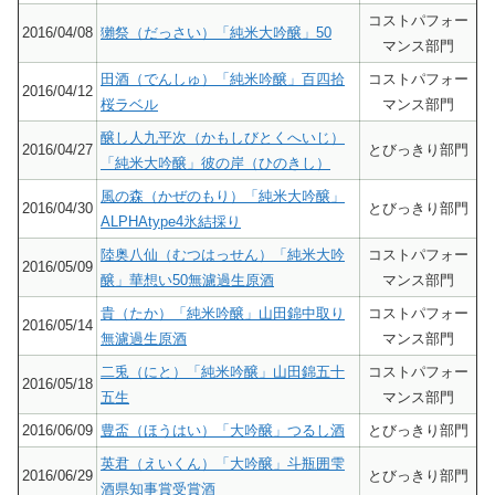
コストパフォー
2016/04/08
獺祭（だっさい）「純米大吟醸」50
マンス部門
田酒（でんしゅ）「純米吟醸」百四拾
コストパフォー
2016/04/12
桜ラベル
マンス部門
醸し人九平次（かもしびとくへいじ）
2016/04/27
とびっきり部門
「純米大吟醸」彼の岸（ひのきし）
風の森（かぜのもり）「純米大吟醸」
2016/04/30
とびっきり部門
ALPHAtype4氷結採り
陸奥八仙（むつはっせん）「純米大吟
コストパフォー
2016/05/09
醸」華想い50無濾過生原酒
マンス部門
貴（たか）「純米吟醸」山田錦中取り
コストパフォー
2016/05/14
無濾過生原酒
マンス部門
二兎（にと）「純米吟醸」山田錦五十
コストパフォー
2016/05/18
五生
マンス部門
2016/06/09
豊盃（ほうはい）「大吟醸」つるし酒
とびっきり部門
英君（えいくん）「大吟醸」斗瓶囲雫
2016/06/29
とびっきり部門
酒県知事賞受賞酒