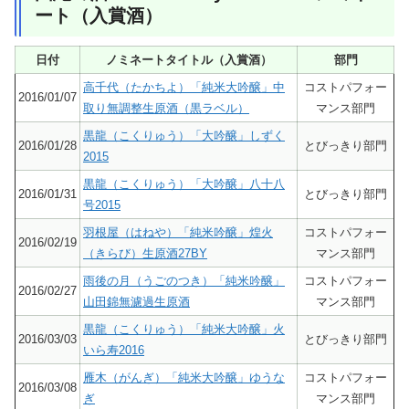
ート（入賞酒）
日付
ノミネートタイトル（入賞酒）
部門
高千代（たかちよ）「純米大吟醸」中
コストパフォー
2016/01/07
取り無調整生原酒（黒ラベル）
マンス部門
黒龍（こくりゅう）「大吟醸」しずく
2016/01/28
とびっきり部門
2015
黒龍（こくりゅう）「大吟醸」八十八
2016/01/31
とびっきり部門
号2015
羽根屋（はねや）「純米吟醸」煌火
コストパフォー
2016/02/19
（きらび）生原酒27BY
マンス部門
雨後の月（うごのつき）「純米吟醸」
コストパフォー
2016/02/27
山田錦無濾過生原酒
マンス部門
黒龍（こくりゅう）「純米大吟醸」火
2016/03/03
とびっきり部門
いら寿2016
雁木（がんぎ）「純米大吟醸」ゆうな
コストパフォー
2016/03/08
ぎ
マンス部門