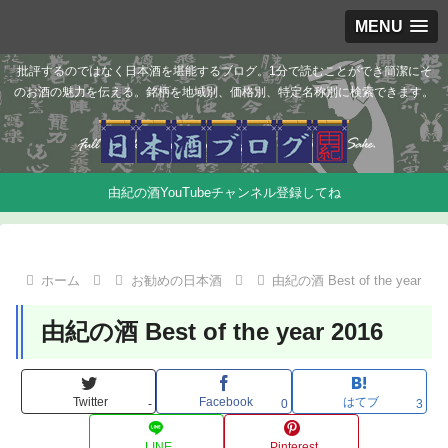
MENU
批評するのではなく日本酒を堪能するブログ。1分で読むことができ簡潔にそ
のお酒の魅力を伝える。銘柄を地域別、価格別、特定名称別に検索できます。
由紀の酒YouTubeチャンネル登録してね
ホーム
お勧めの日本酒
由紀の酒 Best of the year
由紀の酒 Best of the year 2016
Twitter
Facebook
はてブ
-
0
3
LINE
Pinterest