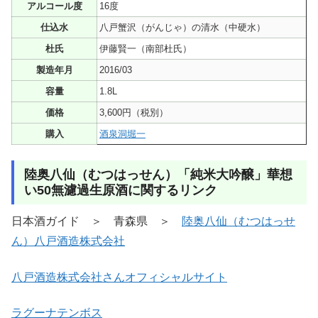
アルコール度
16度
仕込水
八戸蟹沢（がんじゃ）の清水（中硬水）
杜氏
伊藤賢一（南部杜氏）
製造年月
2016/03
容量
1.8L
価格
3,600円（税別）
購入
酒泉洞堀一
陸奥八仙（むつはっせん）「純米大吟醸」華想
い50無濾過生原酒に関するリンク
日本酒ガイド ＞ 青森県 ＞
陸奥八仙（むつはっせ
ん）八戸酒造株式会社
八戸酒造株式会社さんオフィシャルサイト
ラグーナテンボス