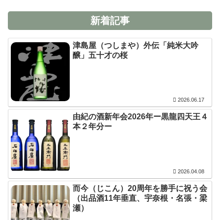
新着記事
津島屋（つしまや）外伝「純米大吟
醸」五十才の桜
2026.06.17
由紀の酒新年会2026年ー黒龍四天王４
本２年分ー
2026.04.08
而今（じこん）20周年を勝手に祝う会
（出品酒11年垂直、宇奈根・名張・梁
瀬）