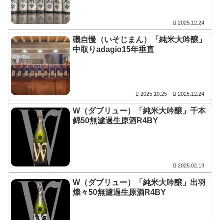
2025.12.24
磯自慢（いそじまん）「純米大吟醸」
中取りadagio15年垂直
2025.10.25
2025.12.24
W（ダブリュー）「純米大吟醸」千本
錦50無濾過生原酒R4BY
2025.02.13
W（ダブリュー）「純米大吟醸」出羽
燦々50無濾過生原酒R4BY