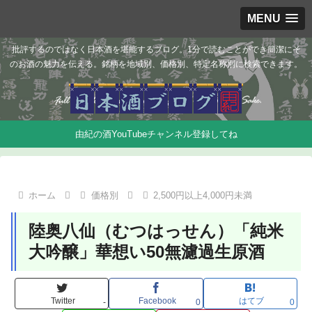
MENU
批評するのではなく日本酒を堪能するブログ。1分で読むことができ簡潔にそ
のお酒の魅力を伝える。銘柄を地域別、価格別、特定名称別に検索できます。
由紀の酒YouTubeチャンネル登録してね
ホーム
価格別
2,500円以上4,000円未満
陸奥八仙（むつはっせん）「純米
大吟醸」華想い50無濾過生原酒
Twitter
Facebook
はてブ
-
0
0