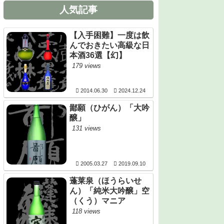
人気記事
【入手困難】一度は飲
んでおきたい高級な日
本酒36選【幻】
179 views
2014.06.30
2024.12.24
鄙願（ひがん）「大吟
醸」
131 views
2005.03.27
2019.09.10
蓬莱泉（ほうらいせ
ん）「純米大吟醸」空
（くう）マニア
118 views