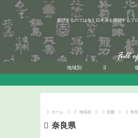
批評するのではなく日本酒を堪能するブ
地域別
ホーム
地域別
近畿
奈
奈良県