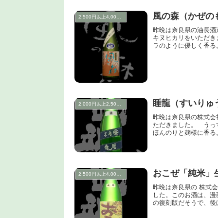
風の森（かぜの
2,500円以上4,000円未満
昨晩は奈良県の油長酒
キヌヒカリをいただき
ラのように優しく香る
睡龍（すいりゅ
2,000円以上2,500円未満
昨晩は奈良県の株式会
ただきました。 うっ
ほんのりと麹様に香る
おこぜ「純米」
2,500円以上4,000円未満
昨晩は奈良県の 株式
した。このお酒は、漫
の復刻版だそうで、後