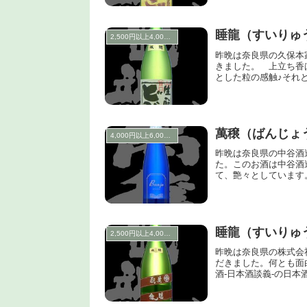
睡龍（すいりゅ
2,500円以上4,000円未満
昨晩は奈良県の久保本
きました。 上立ち香
とした粒の感触♪それと
萬穣（ばんじょ
4,000円以上6,000円未満
昨晩は奈良県の中谷酒
た。このお酒は中谷酒
て、艶々としています
睡龍（すいりゅ
2,500円以上4,000円未満
昨晩は奈良県の株式会
だきました。何とも面
酒-日本酒談義-の日本