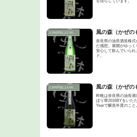
を揺らしています。
風の森（かぜの
2,000円以上2,500円未満
奈良県の油長酒造株式
だ感想。展開がゆっく
安心して飲んでいられ
ド。
風の森（かぜのも
2,500円以上4,000円未満
昨晩は奈良県の油長酒
ぼり華2016BYをいただ
Yearで醸造年度のこと