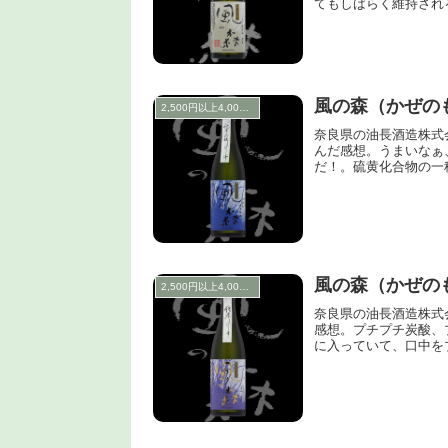
てもしばらく維持され
風の森（かぜの
2,500円以上4,000円未満
奈良県の油長酒造株式
んだ感想。うまいなぁ
だ！。硫黄化合物の一
風の森（かぜの
2,500円以上4,000円未満
奈良県の油長酒造株式
感想。プチプチ炭酸、
に入っていて、口中を