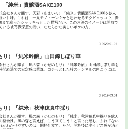
「純米」貴醸酒SAKE100
式会社さんが醸す、天彩（あまいろ）「純米」貴醸酒SAKE100を飲ん
軽い甘味。これは、一見モノトーン？かと思わせるモクビャッコウ。撮
f8まで絞ったシャッキっとした描写だが、このお酒のイメージは開放で
ている被写界深度の浅い、なだらかな美しいボケの方。
2020.01.24
もり）「純米吟醸」山田錦しぼり華
会社さんが醸す、風の森（かぜのもり）「純米吟醸」山田錦しぼり華を
時間経過での安定感は秀逸。コチっとした枠のトンネルの向こうには、
2019.03.01
もり）「純米」秋津穂真中採り
会社さんが醸す、風の森（かぜのもり）「純米」秋津穂真中採りを飲ん
の整合性。風の森と言えば、こう来てこう！と言った感じ。ぶれてない
れがわかりやすいのは、開栓仕立て。ただ、開栓後に少々ガス感が消え