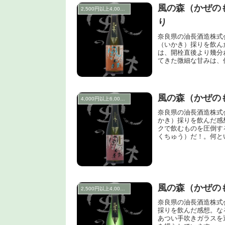
風の森（かぜの
2,500円以上4,000円未満
り
奈良県の油長酒造株式
（いかき）採りを飲ん
は、開栓直後より幾分
てきた微細な甘みは、
風の森（かぜの
4,000円以上6,000円未満
奈良県の油長酒造株式
かき）採りを飲んだ感
クで飲むものを圧倒す
くちゅう）だ！。何と
風の森（かぜの
2,500円以上4,000円未満
奈良県の油長酒造株式
採りを飲んだ感想。な
あつい手吹きガラスを