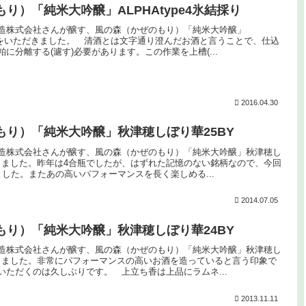
り）「純米大吟醸」ALPHAtype4氷結採り
造株式会社さんが醸す、風の森（かぜのもり）「純米大吟醸」
結採りをいただきました。 清酒とは文字通り澄んだお酒と言うことで、仕込
に分離する(濾す)必要があります。この作業を上槽(...
2016.04.30
もり）「純米大吟醸」秋津穂しぼり華25BY
造株式会社さんが醸す、風の森（かぜのもり）「純米大吟醸」秋津穂し
だきました。昨年は4合瓶でしたが、はずれた記憶のない銘柄なので、今回
した。またあの高いパフォーマンスを長く楽しめる...
2014.07.05
もり）「純米大吟醸」秋津穂しぼり華24BY
造株式会社さんが醸す、風の森（かぜのもり）「純米大吟醸」秋津穂し
だきました。非常にパフォーマンスの高いお酒を造っていると言う印象で
いただくのは久しぶりです。 上立ち香は上品にラムネ...
2013.11.11