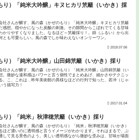
もり）「純米大吟醸」キヌヒカリ笊籬（いかき）採
会社さんが醸す、風の森（かぜのもり）「純米大吟醸」キヌヒカリ笊籬
だ感想。穏やかになった炭酸の刺激。その隙間からこぼれでてくる甘味
わかりやすくなりました。なるほど～笊籬採り！。篩（ふるい）から出
何とも可愛らしい。風の森でしか味わえないオンリーワン。
2018.07.06
もり）「純米大吟醸」山田錦笊籬（いかき）採り
会社さんが醸す、風の森（かぜのもり）「純米大吟醸」山田錦笊籬（い
想。微妙な違和感はパワーと言う個性でまとめあげ、細かさやテクニッ
る。こ、これは…昨年美術館の異様なほどの行列で知った、若冲（じゃ
いう描写力！
2017.01.04
もり）「純米」秋津穂笊籬（いかき）採り
会社さんが醸す、風の森（かぜのもり）「純米」秋津穂笊籬（いかき）
るほど濃いのに透明感と言うイメージがわかります。それはまるで、ぶ
通して見る景色のよう。美しい透明感ながら微妙な歪みは、甘味が場面