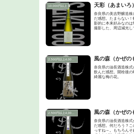
天彩（あまいろ）
10,000円以上
奈良県の美吉野醸造株
だ感想。たまらない！
影的に本来好みなのは
撮影した、周辺減光し
風の森（かぜの
2,500円以上4,000円未満
奈良県の油長酒造株式
飲んだ感想。開栓後の
綺麗な梅の花。
風の森（かぜの
2,500円以上4,000円未満
奈良県の油長酒造株式
だ感想。何だろう？こ
っすね～。もちろんそ