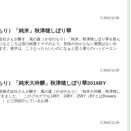
2016.12.30
もり）「純米」秋津穂しぼり華
会社さんが醸す、風の森（かぜのもり）「純米」秋津穂しぼり華を飲ん
りなところは昔の純愛ドラマのよう。意味の分からない展開はない分、
ます。後半は、こうなったらいいのになぁと思う通りのハッピーエン
2016.12.28
り）「純米大吟醸」秋津穂しぼり華2016BY
造株式会社さんが醸す、風の森（かぜのもり）「純米大吟醸」秋津穂し
きました。 このブログでも14BY、24BY、25BY（BYとはBrewery
。）と三回紹介しているお酒...
2016.12.24