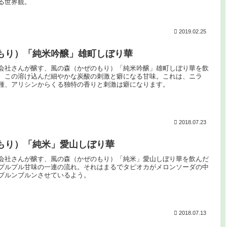
る世界観。
2019.02.25
もり）「純米吟醸」雄町しぼり華
会社さんが醸す、風の森（かぜのもり）「純米吟醸」雄町しぼり華を飲
、この溶け込んだ細やかな炭酸の刺激と癖になる甘味。これは、ニラ
種、アリシンからくる独特の香りと刺激は癖になります。
2018.07.23
もり）「純米」愛山しぼり華
会社さんが醸す、風の森（かぜのもり）「純米」愛山しぼり華を飲んだ
プルプル甘味の一連の流れ。それはまるでタピオカがメロンソーダの中
ブルンブルンさせているよう。
2018.07.13