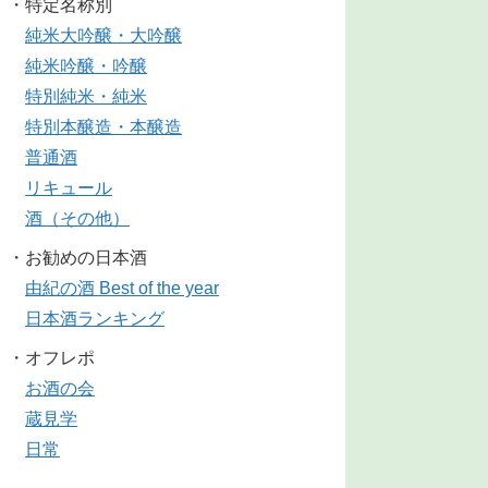
・特定名称別
純米大吟醸・大吟醸
純米吟醸・吟醸
特別純米・純米
特別本醸造・本醸造
普通酒
リキュール
酒（その他）
・お勧めの日本酒
由紀の酒 Best of the year
日本酒ランキング
・オフレポ
お酒の会
蔵見学
日常