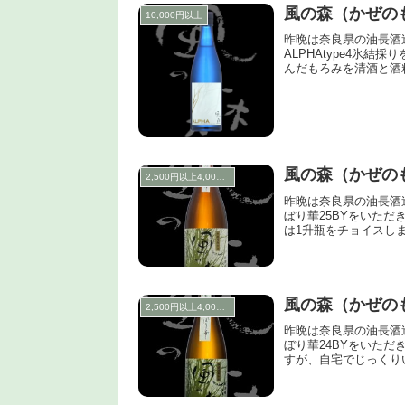
風の森（かぜのも
10,000円以上
昨晩は奈良県の油長酒
ALPHAtype4氷
んだもろみを清酒と酒粕
風の森（かぜの
2,500円以上4,000円未満
昨晩は奈良県の油長酒
ぼり華25BYをいた
は1升瓶をチョイスしま
風の森（かぜの
2,500円以上4,000円未満
昨晩は奈良県の油長酒
ぼり華24BYをいた
すが、自宅でじっくり