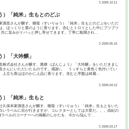
2005.10.11
う）「純米」生もとのどぶ
家酒造さんが醸す、睡龍（すいりゅう）「純米」生もとのどぶをいただ
は、ほっくりと栗のように香ります。含むとトロリとした中にプツプツ
共に旨みがドバっと押し寄せてきます。丁寧に瓶燗され...
2005.05.15
う）「大吟醸」
造株式会社さんが醸す、萬穣（ばんじょう）「大吟醸」をいただきまし
造さんにいただいたものです。感謝♪。 うっすらと黄色く色付いてい
。上立ち香はほのかに上品に香ります。含むと序盤は綺麗...
2005.04.12
う）「純米」生もと
社久保本家酒造さんが醸す、睡龍（すいりゅう）「純米」生もとをいた
白いラベルに目が行きますが、コレクターとしては大変だ。。。由紀の
酒ラベルのコーナーへの掲載のしかたを、今から悩んで...
2005.03.17