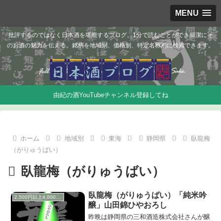
MENU
批評するのではなく日本酒を堪能するブログ。1分で読むことができ簡潔にそ
のお酒の魅力を伝える。銘柄を地域別、価格別、特定名称別に検索できます。
由紀の酒YouTubeチャンネル登録してね
ホーム
地域別
東海
静岡県
臥龍梅
（がりゅうばい）
臥龍梅（がりゅうばい）
臥龍梅（がりゅうばい）「純米吟
2,500円以上4,000円未満
醸」山田錦ひやおろし
昨晩は静岡県の三和酒造株式会社さんが醸