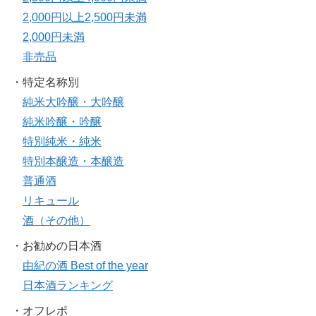
2,000円以上2,500円未満
2,000円未満
非売品
・特定名称別
純米大吟醸・大吟醸
純米吟醸・吟醸
特別純米・純米
特別本醸造・本醸造
普通酒
リキュール
酒（その他）
・お勧めの日本酒
由紀の酒 Best of the year
日本酒ランキング
・オフレポ