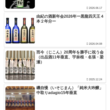
2026.06.17
由紀の酒新年会2026年ー黒龍四天王４
本２年分ー
2026.04.08
而今（じこん）20周年を勝手に祝う会
（出品酒11年垂直、宇奈根・名張・梁
瀬）
2025.12.24
磯自慢（いそじまん）「純米大吟醸」
中取りadagio15年垂直