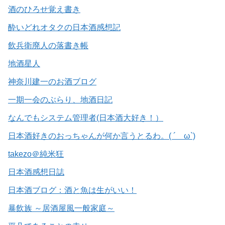
酒のひろせ覚え書き
酔いどれオタクの日本酒感想記
飲兵衛廃人の落書き帳
地酒星人
神奈川建一のお酒ブログ
一期一会のぶらり、地酒日記
なんでもシステム管理者(日本酒大好き！）
日本酒好きのおっちゃんが何か言うとるわ。( ´ ω`)
takezo＠純米狂
日本酒感想日誌
日本酒ブログ：酒と魚は生がいい！
暴飲族 ～居酒屋風一般家庭～