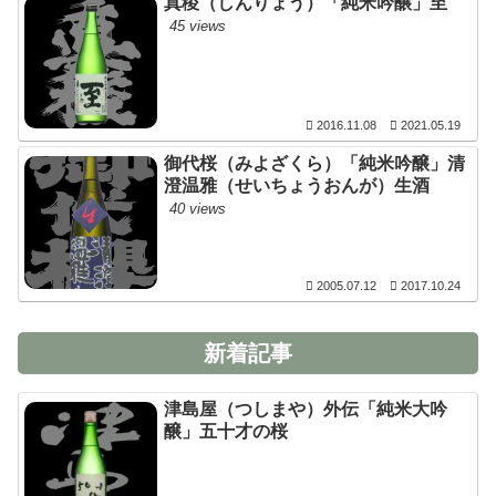
真稜（しんりょう）「純米吟醸」至
45 views
2016.11.08
2021.05.19
御代桜（みよざくら）「純米吟醸」清
澄温雅（せいちょうおんが）生酒
40 views
2005.07.12
2017.10.24
新着記事
津島屋（つしまや）外伝「純米大吟
醸」五十才の桜