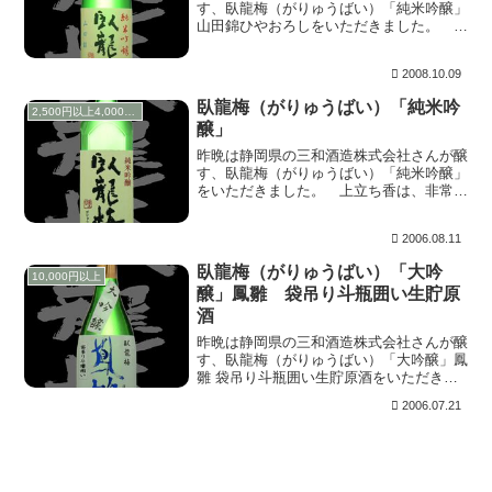
す、臥龍梅（がりゅうばい）「純米吟醸」
山田錦ひやおろしをいただきました。 上
立ち香は、華やかながら明確ではなく、バ
ナナ、メロン、マスカットと彩り豊か♪。
2008.10.09
含むと、メリハリのある甘味が心地よくい
かにも芳醇、...
臥龍梅（がりゅうばい）「純米吟
2,500円以上4,000円未満
醸」
昨晩は静岡県の三和酒造株式会社さんが醸
す、臥龍梅（がりゅうばい）「純米吟醸」
をいただきました。 上立ち香は、非常に
ほのかながら、心地よく果実のように香り
ます。含むと、柔らかい！先日紹介した出
2006.08.11
品酒とは随分違うイメージながら、上品で
ポヨン、ポヨ...
臥龍梅（がりゅうばい）「大吟
10,000円以上
醸」鳳雛 袋吊り斗瓶囲い生貯原
酒
昨晩は静岡県の三和酒造株式会社さんが醸
す、臥龍梅（がりゅうばい）「大吟醸」鳳
雛 袋吊り斗瓶囲い生貯原酒をいただきま
した。 上立ち香は、穏やかにバナナやメ
2006.07.21
ロンのように香ります。含むと、いきなり
クライマックス！スターマインに点火さ
れ、ドカドカっ...