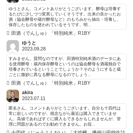
ゆうとさん、コメントありがとうございます。酵母は培養す
るたびに少しづつ変異していくそうです。出来の良かったお
酒（協会酵母や蔵付酵母など）のもろみから抽出・培養し、
保存したものを使われているそうです。明...
田酒（でんしゅ）「特別純米」R1BY
ゆうと
2023.09.28
すみません。質問なのですが、田酒特別純米酒のデータにあ
る使用酵母：蔵内保存酵母というのは協会酵母を酒蔵独自で
培養されているということでしょうか？そのようにすると蔵
ごとに微妙に異なる酵母になるのでしょう...
田酒（でんしゅ）「特別純米」R1BY
akira
2023.07.11
匿名さん、コメントありがとうございます。自分も十四代は
常に欲しいのですが、残念ながら最近は購入できていませ
ん。高値であればすぐに購入もできるかもしれませんが、管
理に問題があるのでお勧めできません。お役...
十四代（じゅうよんだい）「大吟醸」播州山田錦生詰