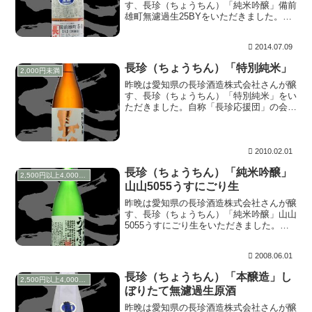
す、長珍（ちょうちん）「純米吟醸」備前
雄町無濾過生25BYをいただきました。し
んぶんしシリーズの備前雄町を宅飲みする
のは初めてです。ラベルには・・・ この
2014.07.09
お酒は搾ってからオリを沈殿させ、上澄み
を一本ずつ...
長珍（ちょうちん）「特別純米」
2,000円未満
昨晩は愛知県の長珍酒造株式会社さんが醸
す、長珍（ちょうちん）「特別純米」をい
ただきました。自称「長珍応援団」の会
長、桂天然（かつらてんねん）氏が消息不
明？（笑）のため、自分がMIXIでは長珍
応援団の管理人を務めさせていただいてお
ります。そん...
2010.02.01
長珍（ちょうちん）「純米吟醸」
2,500円以上4,000円未満
山山5055うすにごり生
昨晩は愛知県の長珍酒造株式会社さんが醸
す、長珍（ちょうちん）「純米吟醸」山山
5055うすにごり生をいただきました。
上立ち香は穏やかながらラムネ、バナナ様
に香ります。含むと細かい炭酸の刺激が心
2008.06.01
地よく、米旨な甘味と程好いトロ味が心躍
らせます。...
長珍（ちょうちん）「本醸造」し
2,500円以上4,000円未満
ぼりたて無濾過生原酒
昨晩は愛知県の長珍酒造株式会社さんが醸