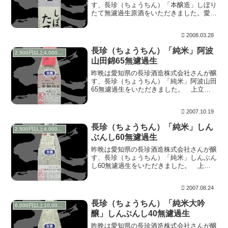
す、長珍（ちょうちん）「本醸造」しぼり
たて無濾過生原酒をいただきました。愛知
の地酒フェア限定商品で、蔵元のお子さま
によるラベルでほのぼのとさせてくれま
2008.03.28
す。開栓は購入当日ですが、冷蔵生熟まで
楽しませていた...
長珍（ちょうちん）「純米」阿波
2,500円以上4,000円未満
山田錦65無濾過生
昨晩は愛知県の長珍酒造株式会社さんが醸
す、長珍（ちょうちん）「純米」阿波山田
65無濾過生をいただきました。 上立ち
香は穏やかながらバナナ、バニラ様に香り
ます。含むと生酒らしい炭酸のシュワ感が
2007.10.19
ほのかに残っており、これがファーストア
タックとなる...
長珍（ちょうちん）「純米」しん
2,500円以上4,000円未満
ぶんし60無濾過生
昨晩は愛知県の長珍酒造株式会社さんが醸
す、長珍（ちょうちん）「純米」しんぶん
し60無濾過生をいただきました。 上立
ち香はほのかにラムネ、麹様に香ります。
含むと、香りからも感じたラムネ様の甘味
2007.08.24
がいかにも生酒らしく優雅。酸味は感じる
ものの見事に...
長珍（ちょうちん）「純米大吟
6,000円以上10,000円未満
醸」しんぶんし40無濾過生
昨晩は愛知県の長珍酒造株式会社さんが醸