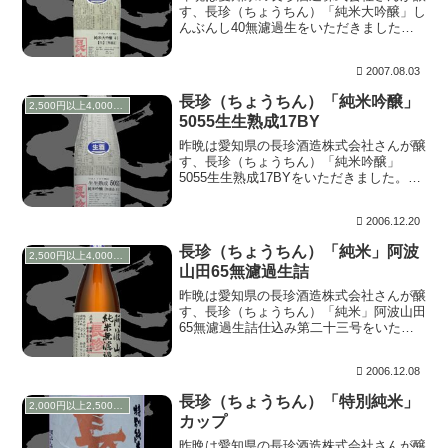
す、長珍（ちょうちん）「純米大吟醸」し
んぶんし40無濾過生をいただきました。
先日の※「長珍を楽しむ会」でも一番人気
だったお酒です。 上立ち香は心地よくバ
2007.08.03
ニラのように香ります。含むと、生酒らし
いラムネの含...
長珍（ちょうちん）「純米吟醸」
2,500円以上4,000円未満
5055生生熟成17BY
昨晩は愛知県の長珍酒造株式会社さんが醸
す、長珍（ちょうちん）「純米吟醸」
5055生生熟成17BYをいただきました。以
前飲んだスペックでは掛米が美山錦になっ
ていましたが、今回は八反錦のようです。
2006.12.20
仕込んだお酒をそのままサーマルタンクに
て約1年、...
長珍（ちょうちん）「純米」阿波
2,500円以上4,000円未満
山田65無濾過生詰
昨晩は愛知県の長珍酒造株式会社さんが醸
す、長珍（ちょうちん）「純米」阿波山田
65無濾過生詰仕込み第二十三号をいただ
きました。裏ラベルによると、火入れ方法
は瓶火入れのようです。 上立ち香は心が
2006.12.08
ぼんやりしているかのようで、ほのか。含
むと、こちっ...
長珍（ちょうちん）「特別純米」
2,000円以上2,500円未満
カップ
昨晩は愛知県の長珍酒造株式会社さんが醸