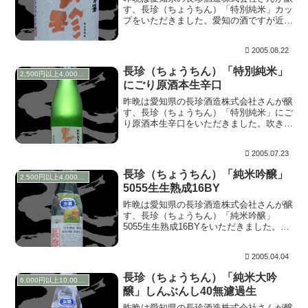
す、長珍（ちょうちん）「特別純米」カッ
プをいただきました。愛知の酒ですが近場
ではこのカップ酒は見かけたことがな
い。。。味ノマチダヤさんオリジナルのよ
2005.08.22
うです。 色はやや黄色く透明感はそこそ
こあります。上立...
長珍（ちょうちん）「特別純米」
2,500円以上4,000円未満
にごり原酒本生辛口
昨晩は愛知県の長珍酒造株式会社さんが醸
す、長珍（ちょうちん）「特別純米」にご
り原酒本生辛口をいただきました。吹きこ
ぼさずに栓を開けるには、相当な根気がい
るお酒です。 上立ち香はこっくりと米米
2005.07.23
しく、麹の香り。この時点でいかにも旨そ
うです。含む...
長珍（ちょうちん）「純米吟醸」
2,500円以上4,000円未満
5055生生熟成16BY
昨晩は愛知県の長珍酒造株式会社さんが醸
す、長珍（ちょうちん）「純米吟醸」
5055生生熟成16BYをいただきました。冬
季に仕込まれたお酒を、生のままサーマル
タンクで-5度にてひと夏熟成され出荷され
2005.04.04
ます。 上立ち香は、こっくりとほのかに
香ります...
長珍（ちょうちん）「純米大吟
6,000円以上10,000円未満
醸」しんぶんし40無濾過生
昨晩は愛知県の長珍酒造株式会社さんが醸