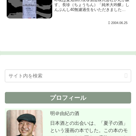
す、長珍（ちょうちん）「純米大吟醸」し
んぶんし40無濾過生をいただきました。
通称”しんぶんし”と呼ばれるお酒の最高峰
です。 上立ち香は爽快で南国フルーツを
2004.06.25
思わせるよう。含むとピチピチとした炭酸
がまだ残っ...
プロフィール
明＠由紀の酒
日本酒との出会いは、「夏子の酒」
という漫画の本でした。この本のモ