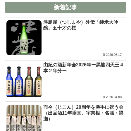
新着記事
津島屋（つしまや）外伝「純米大吟
醸」五十才の桜
2026.06.17
由紀の酒新年会2026年ー黒龍四天王４
本２年分ー
2026.04.08
而今（じこん）20周年を勝手に祝う会
（出品酒11年垂直、宇奈根・名張・梁
瀬）