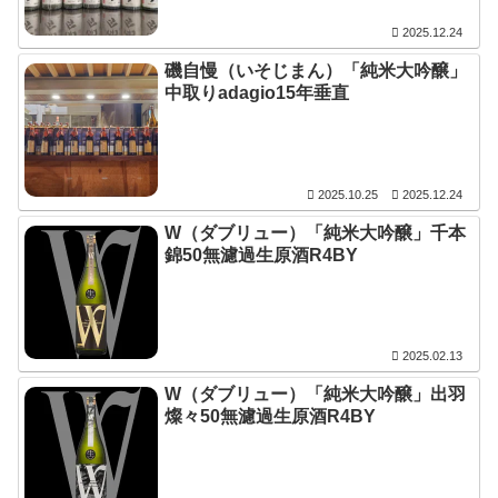
2025.12.24
磯自慢（いそじまん）「純米大吟醸」
中取りadagio15年垂直
2025.10.25
2025.12.24
W（ダブリュー）「純米大吟醸」千本
錦50無濾過生原酒R4BY
2025.02.13
W（ダブリュー）「純米大吟醸」出羽
燦々50無濾過生原酒R4BY