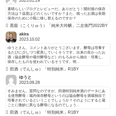
2025.01.29
素晴らしいブログとレビューだ。ありがとう！開封後の保存
方法は？温度はどのくらいですか？また、残ったお酒は長期
保存のために小瓶に移し替えるのですか？
黒龍（こくりゅう）「純米大吟醸」二左衛門2022BY
akira
2023.10.02
ゆうとさん、コメントありがとうございます。酵母は培養す
るたびに少しづつ変異していくそうです。出来の良かったお
酒（協会酵母や蔵付酵母など）のもろみから抽出・培養し、
保存したものを使われているそうです。明...
田酒（でんしゅ）「特別純米」R1BY
ゆうと
2023.09.28
すみません。質問なのですが、田酒特別純米酒のデータにあ
る使用酵母：蔵内保存酵母というのは協会酵母を酒蔵独自で
培養されているということでしょうか？そのようにすると蔵
ごとに微妙に異なる酵母になるのでしょう...
田酒（でんしゅ）「特別純米」R1BY