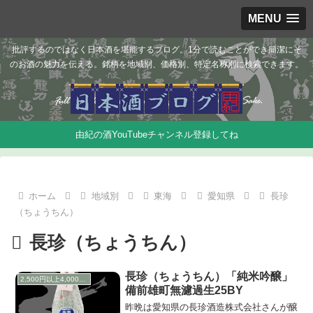
MENU
批評するのではなく日本酒を堪能するブログ。1分で読むことができ簡潔にそ
のお酒の魅力を伝える。銘柄を地域別、価格別、特定名称別に検索できます。
由紀の酒YouTubeチャンネル登録してね
ホーム
地域別
東海
愛知県
長珍
（ちょうちん）
長珍（ちょうちん）
長珍（ちょうちん）「純米吟醸」
2,500円以上4,000円未満
備前雄町無濾過生25BY
昨晩は愛知県の長珍酒造株式会社さんが醸