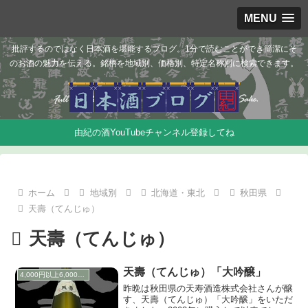
MENU
批評するのではなく日本酒を堪能するブログ。1分で読むことができ簡潔にそ
のお酒の魅力を伝える。銘柄を地域別、価格別、特定名称別に検索できます。
由紀の酒YouTubeチャンネル登録してね
ホーム
地域別
北海道・東北
秋田県
天壽（てんじゅ）
天壽（てんじゅ）
天壽（てんじゅ）「大吟醸」
4,000円以上6,000円未満
昨晩は秋田県の天寿酒造株式会社さんが醸
す、天壽（てんじゅ）「大吟醸」をいただ