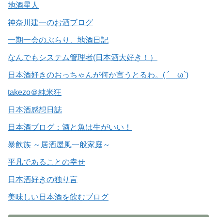
地酒星人
神奈川建一のお酒ブログ
一期一会のぶらり、地酒日記
なんでもシステム管理者(日本酒大好き！）
日本酒好きのおっちゃんが何か言うとるわ。( ´ ω`)
takezo＠純米狂
日本酒感想日誌
日本酒ブログ：酒と魚は生がいい！
暴飲族 ～居酒屋風一般家庭～
平凡であることの幸せ
日本酒好きの独り言
美味しい日本酒を飲むブログ