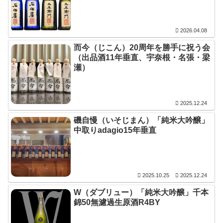
2026.04.08
而今（じこん）20周年を勝手に祝う会
（出品酒11年垂直、宇奈根・名張・梁
瀬）
2025.12.24
磯自慢（いそじまん）「純米大吟醸」
中取りadagio15年垂直
2025.10.25
2025.12.24
W（ダブリュー）「純米大吟醸」千本
錦50無濾過生原酒R4BY