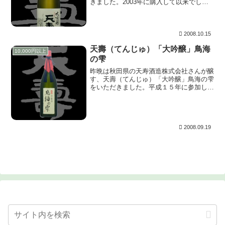
きました。2003年に購入して以来でした
ので、実に5年ぶりとなります。 上立ち
香は心地よくメロンの様に香ります。含む
と、酸をほとんど感じさせず一定の幅のほ
のかな甘味...
2008.10.15
天壽（てんじゅ）「大吟醸」鳥海
10,000円以上
の雫
昨晩は秋田県の天寿酒造株式会社さんが醸
す、天壽（てんじゅ）「大吟醸」鳥海の雫
をいただきました。平成１５年に参加した
吟醸酒を楽しむ会以来このお酒をいつか自
宅で・・・と思っていましたが、ついに念
願が叶いじっくりと味わうことが出来まし
た。 上立ち...
2008.09.19