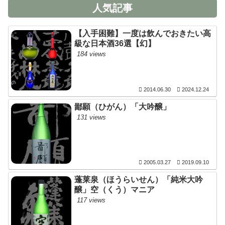
人気記事
【入手困難】一度は飲んでおきたい高
級な日本酒36選【幻】
184 views
2014.06.30
2024.12.24
鄙願（ひがん）「大吟醸」
131 views
2005.03.27
2019.09.10
蓬莱泉（ほうらいせん）「純米大吟
醸」空（くう）マニア
117 views