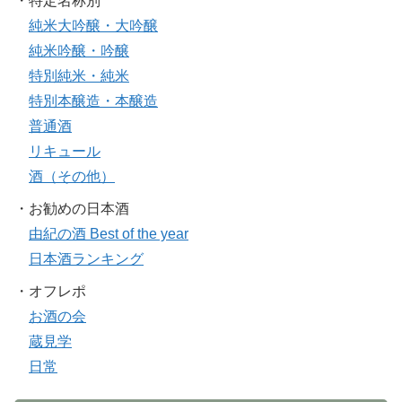
・特定名称別
純米大吟醸・大吟醸
純米吟醸・吟醸
特別純米・純米
特別本醸造・本醸造
普通酒
リキュール
酒（その他）
・お勧めの日本酒
由紀の酒 Best of the year
日本酒ランキング
・オフレポ
お酒の会
蔵見学
日常