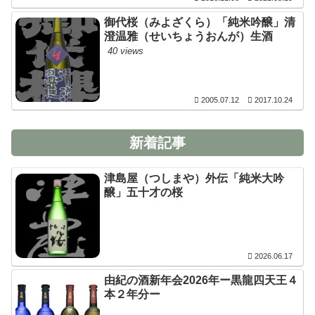
御代桜（みよざくら）「純米吟醸」清
澄温雅（せいちょうおんが）生酒
40 views
2005.07.12
2017.10.24
新着記事
津島屋（つしまや）外伝「純米大吟
醸」五十才の桜
2026.06.17
由紀の酒新年会2026年ー黒龍四天王４
本２年分ー