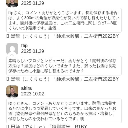
2025.01.29
flipさん、コメントありがとうございます。長期保存する場合
は、よく300mlの角瓶が収納性が良いので移し替えたりしてい
ます。開封後の保存温度は、この二左衛門に関しては7～8度
くらいの冷蔵庫です。生酒...
黒龍（こくりゅう）「純米大吟醸」二左衛門2022BY
flip
2025.01.29
素晴らしいブログとレビューだ。ありがとう！開封後の保存
方法は？温度はどのくらいですか？また、残ったお酒は長期
保存のために小瓶に移し替えるのですか？
黒龍（こくりゅう）「純米大吟醸」二左衛門2022BY
akira
2023.10.02
ゆうとさん、コメントありがとうございます。酵母は培養す
るたびに少しづつ変異していくそうです。出来の良かったお
酒（協会酵母や蔵付酵母など）のもろみから抽出・培養し、
保存したものを使われているそうです。明...
田酒（でんしゅ）「特別純米」R1BY