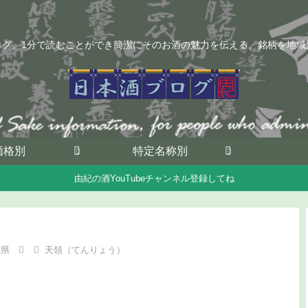
ログ。1分で読むことができ簡潔にそのお酒の魅力を伝える。銘柄を地域
価格別
特定名称別
由紀の酒YouTubeチャンネル登録してね
阜県
天領（てんりょう）