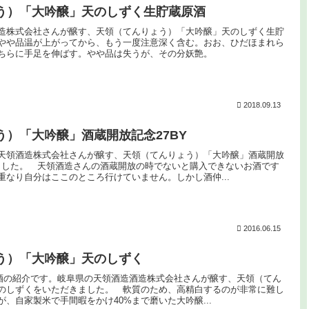
う）「大吟醸」天のしずく生貯蔵原酒
造株式会社さんが醸す、天領（てんりょう）「大吟醸」天のしずく生貯
やや品温が上がってから、もう一度注意深く含む。おお、ひだほまれら
ちらに手足を伸ばす。やや品は失うが、その分妖艶。
2018.09.13
う）「大吟醸」酒蔵開放記念27BY
天領酒造株式会社さんが醸す、天領（てんりょう）「大吟醸」酒蔵開放
きました。 天領酒造さんの酒蔵開放の時でないと購入できないお酒です
重なり自分はここのところ行けていません。しかし酒仲...
2016.06.15
う）「大吟醸」天のしずく
だお酒の紹介です。岐阜県の天領酒造酒造株式会社さんが醸す、天領（てん
のしずくをいただきました。 軟質のため、高精白するのが非常に難し
、自家製米で手間暇をかけ40%まで磨いた大吟醸...