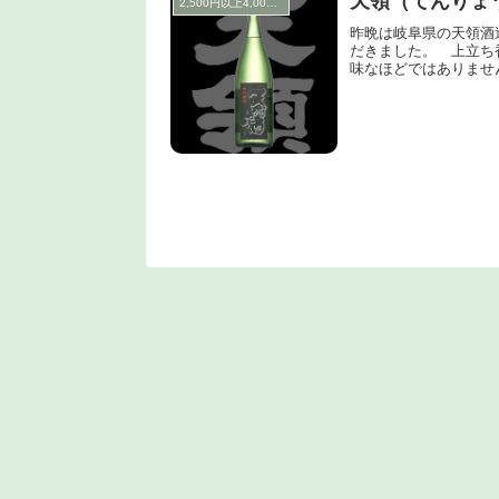
天領（てんりょ
2,500円以上4,000円未満
昨晩は岐阜県の天領酒
だきました。 上立ち
味なほどではありませ