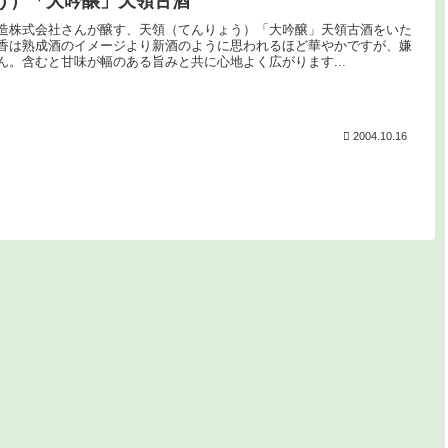
う）「大吟醸」天領古酒
造株式会社さんが醸す、天領（てんりょう）「大吟醸」天領古酒をいた
香は熟成酒のイメージより新酒のように思われるほど華やかですが、嫌
ん。含むと甘味が幅のある旨みと共に心地よく広がります...
2004.10.16