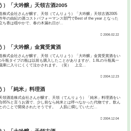
）「大吟醸」天領古酒2005
造株式会社さんが醸す、天領（てんりょう）「大吟醸」天領古酒2005
の由紀の酒コストパフォーマンス部門でBest of the year となった
ち香は穏やかで、春の木漏れ日が...
2006.02.22
う）「大吟醸」金賞受賞酒
造株式会社さんが醸す、天領（てんりょう）「大吟醸」金賞受賞酒をい
lの斗瓶タイプの瓶は以前も購入したことがありますが、1.8Lの斗瓶風一
蔵庫に入りにくくて泣かされます。（笑） 上立...
2004.12.23
う）「純米」料理酒
天領酒造株式会社さんが醸す、天領（てんりょう）「純米」料理酒をい
合85%と言うお酒で、少し前なら純米とは呼べなかった代物です。飲ん
とのことで開発されたそうです。 人肌に燗していただ...
2004.12.04