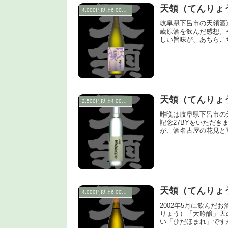
天領（てんりょ
4,000円以上6,000円未満
岐阜県下呂市の天領酒
蔵原酒を飲んだ感想。
しい旨味が、あちらこ
天領（てんりょ
2,500円以上4,000円未満
昨晩は岐阜県下呂市の
記念27BYをいただ
が、酒名古屋の花見と
天領（てんりょ
4,000円以上6,000円未満
2002年5月に飲ん
りょう）「大吟醸」天
い「ひだほまれ」ですが