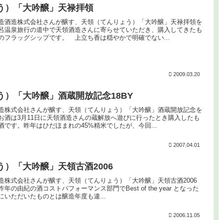
う）「大吟醸」天禄拝領
造酒造株式会社さんが醸す、天領（てんりょう）「大吟醸」天禄拝領を
呂温泉旅行の道中で天領酒造さんに寄らせていただき、購入してきたも
のフラッグシップです。 上立ち香は穏やかで明確でない...
2009.03.20
う）「大吟醸」酒蔵開放記念18BY
造株式会社さんが醸す、天領（てんりょう）「大吟醸」酒蔵開放記念を
お酒は3月11日に天領酒造さんの蔵解放へ遊びに行ったとき購入したも
です。昨年はひだほまれの45%精米でしたが、今回...
2007.04.01
）「大吟醸」天領古酒2006
造株式会社さんが醸す、天領（てんりょう）「大吟醸」天領古酒2006
の由紀の酒コストパフォーマンス部門でBest of the year となった
いただいたものとは醸造年度も違...
2006.11.05