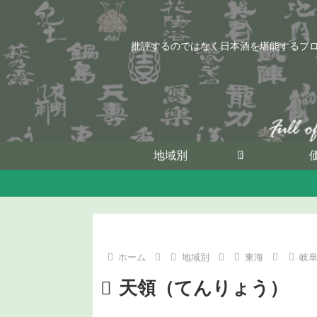
批評するのではなく日本酒を堪能するブ
地域別
ホーム
地域別
東海
岐
天領（てんりょう）