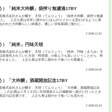
う）「純米大吟醸」袋搾り無濾過17BY
造株式会社さんが醸す、天領（てんりょう）「純米大吟醸」袋搾り無濾
ました。 上立ち香は非常に穏やかにほんのりメロンを思わせるように香
ぬかれた大吟醸らしい綺麗さ。優しい甘味基調に僅かに...
2006.11.01
う）「純米」円味天領
造株式会社さんが醸す、天領（てんりょう）「純米」円味（まろみ）天
以前発売されていた天領「料理酒」が飲んでも旨いということから、昨
されました。 上立ち香は非常に穏やかで食パンや黒糖を...
2006.04.05
う）「大吟醸」酒蔵開放記念17BY
造株式会社さんが醸す、天領（てんりょう）「大吟醸」酒蔵開放記念
した。このお酒は２月１９日に天領酒造さんの蔵解放へ遊びに行ったとき
限定の記念酒です。 上立ち香は穏やかで食パンを思わせ...
2006.03.24