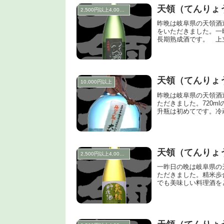
天領（てんりょう
2,500円以上4,000円未満
昨晩は岐阜県の天領酒
をいただきました。一昨年
長期熟成酒です。 上立
天領（てんりょ
10,000円以上
昨晩は岐阜県の天領酒
ただきました。720m
升瓶は初めてです。冷
天領（てんりょ
2,500円以上4,000円未満
一昨日の晩は岐阜県の
ただきました。精米歩
でも美味しい料理酒を