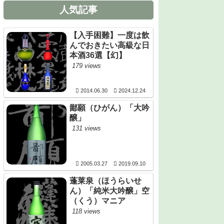
人気記事
【入手困難】一度は飲
んでおきたい高級な日
本酒36選【幻】
179 views
2014.06.30
2024.12.24
鄙願（ひがん）「大吟
醸」
131 views
2005.03.27
2019.09.10
蓬莱泉（ほうらいせ
ん）「純米大吟醸」空
（くう）マニア
118 views