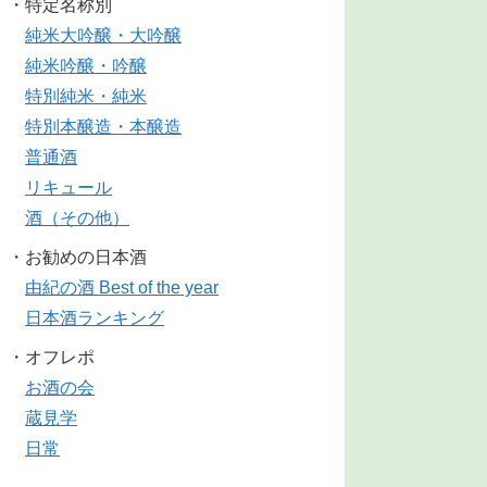
・特定名称別
純米大吟醸・大吟醸
純米吟醸・吟醸
特別純米・純米
特別本醸造・本醸造
普通酒
リキュール
酒（その他）
・お勧めの日本酒
由紀の酒 Best of the year
日本酒ランキング
・オフレポ
お酒の会
蔵見学
日常