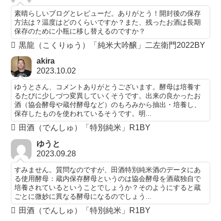
素晴らしいブログとレビューだ。ありがとう！開封後の保存
方法は？温度はどのくらいですか？また、残ったお酒は長期
保存のために小瓶に移し替えるのですか？
黒龍（こくりゅう）「純米大吟醸」二左衛門2022BY
akira
2023.10.02
ゆうとさん、コメントありがとうございます。酵母は培養す
るたびに少しづつ変異していくそうです。出来の良かったお
酒（協会酵母や蔵付酵母など）のもろみから抽出・培養し、
保存したものを使われているそうです。明...
田酒（でんしゅ）「特別純米」R1BY
ゆうと
2023.09.28
すみません。質問なのですが、田酒特別純米酒のデータにあ
る使用酵母：蔵内保存酵母というのは協会酵母を酒蔵独自で
培養されているということでしょうか？そのようにすると蔵
ごとに微妙に異なる酵母になるのでしょう...
田酒（でんしゅ）「特別純米」R1BY