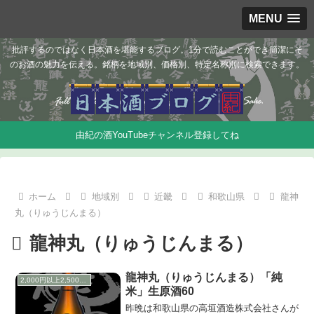
MENU
批評するのではなく日本酒を堪能するブログ。1分で読むことができ簡潔にそ
のお酒の魅力を伝える。銘柄を地域別、価格別、特定名称別に検索できます。
由紀の酒YouTubeチャンネル登録してね
ホーム
地域別
近畿
和歌山県
龍神
丸（りゅうじんまる）
龍神丸（りゅうじんまる）
龍神丸（りゅうじんまる）「純
2,000円以上2,500円未満
米」生原酒60
昨晩は和歌山県の高垣酒造株式会社さんが