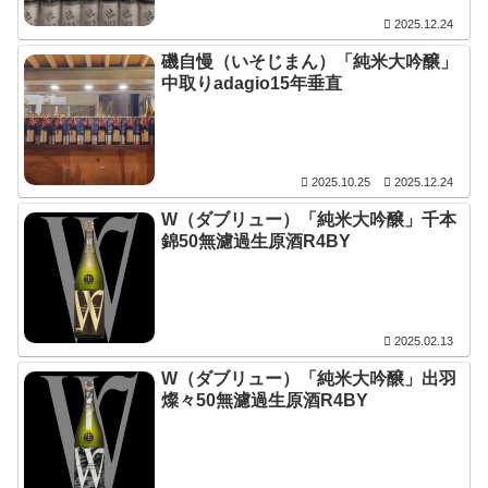
2025.12.24
磯自慢（いそじまん）「純米大吟醸」
中取りadagio15年垂直
2025.10.25
2025.12.24
W（ダブリュー）「純米大吟醸」千本
錦50無濾過生原酒R4BY
2025.02.13
W（ダブリュー）「純米大吟醸」出羽
燦々50無濾過生原酒R4BY