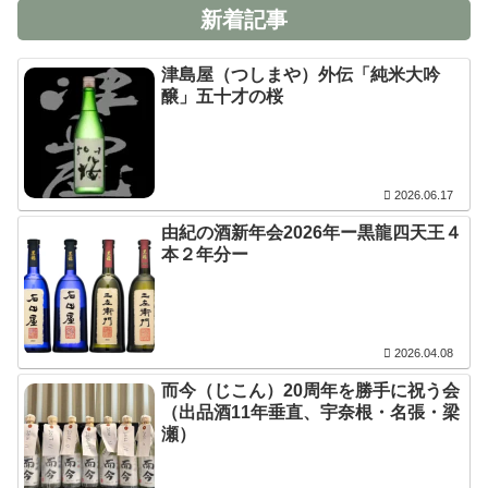
新着記事
津島屋（つしまや）外伝「純米大吟
醸」五十才の桜
2026.06.17
由紀の酒新年会2026年ー黒龍四天王４
本２年分ー
2026.04.08
而今（じこん）20周年を勝手に祝う会
（出品酒11年垂直、宇奈根・名張・梁
瀬）