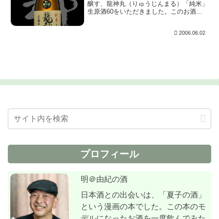
醸す、龍神丸（りゅうじんまる）「純米」
生原酒60をいただきました。このお酒は
由紀の酒-日本酒談義-常連様の交通切番王
さんからいただきました。感謝♪ 開栓は
2006.06.02
約１ヶ月前です。この時、熟成から来たの
か？ややモ...
プロフィール
明＠由紀の酒
日本酒との出会いは、「夏子の酒」
という漫画の本でした。この本のモ
デルになったお酒を一度飲んでみた