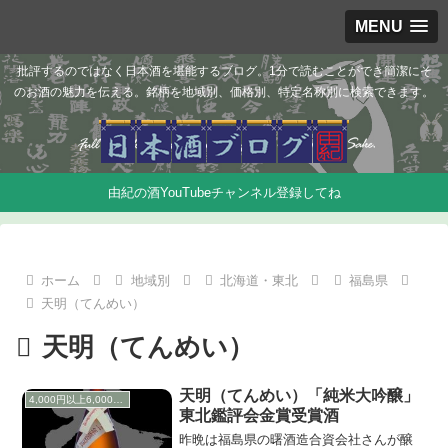
MENU
批評するのではなく日本酒を堪能するブログ。1分で読むことができ簡潔にそ
のお酒の魅力を伝える。銘柄を地域別、価格別、特定名称別に検索できます。
由紀の酒YouTubeチャンネル登録してね
ホーム
地域別
北海道・東北
福島県
天明（てんめい）
天明（てんめい）
天明（てんめい）「純米大吟醸」
4,000円以上6,000円未満
東北鑑評会金賞受賞酒
昨晩は福島県の曙酒造合資会社さんが醸