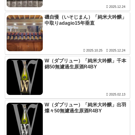
2025.12.24
磯自慢（いそじまん）「純米大吟醸」
中取りadagio15年垂直
2025.10.25
2025.12.24
W（ダブリュー）「純米大吟醸」千本
錦50無濾過生原酒R4BY
2025.02.13
W（ダブリュー）「純米大吟醸」出羽
燦々50無濾過生原酒R4BY