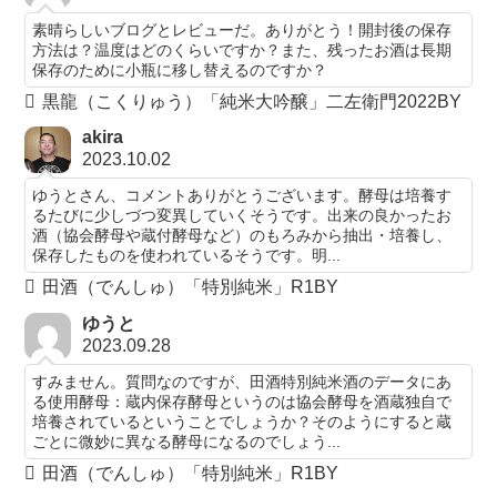
素晴らしいブログとレビューだ。ありがとう！開封後の保存
方法は？温度はどのくらいですか？また、残ったお酒は長期
保存のために小瓶に移し替えるのですか？
黒龍（こくりゅう）「純米大吟醸」二左衛門2022BY
akira
2023.10.02
ゆうとさん、コメントありがとうございます。酵母は培養す
るたびに少しづつ変異していくそうです。出来の良かったお
酒（協会酵母や蔵付酵母など）のもろみから抽出・培養し、
保存したものを使われているそうです。明...
田酒（でんしゅ）「特別純米」R1BY
ゆうと
2023.09.28
すみません。質問なのですが、田酒特別純米酒のデータにあ
る使用酵母：蔵内保存酵母というのは協会酵母を酒蔵独自で
培養されているということでしょうか？そのようにすると蔵
ごとに微妙に異なる酵母になるのでしょう...
田酒（でんしゅ）「特別純米」R1BY