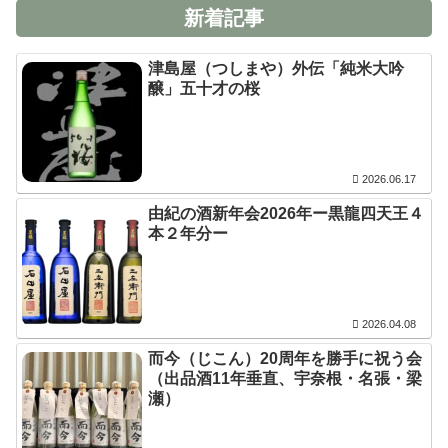
新着記事
津島屋（つしまや）外伝「純米大吟
醸」五十才の桜
2026.06.17
由紀の酒新年会2026年ー黒龍四天王４
本２年分ー
2026.04.08
而今（じこん）20周年を勝手に祝う会
（出品酒11年垂直、宇奈根・名張・梁
瀬）