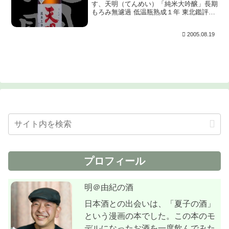
す、天明（てんめい）「純米大吟醸」長期
もろみ無濾過 低温瓶熟成１年 東北鑑評会
金賞受賞酒 限定122本をいただきました。
長い名前ですが注目すべきはもろみ日数の
2005.08.19
長さで、なんと60日！。一般的な大吟醸
のもろみ...
プロフィール
明＠由紀の酒
日本酒との出会いは、「夏子の酒」
という漫画の本でした。この本のモ
デルになったお酒を一度飲んでみた