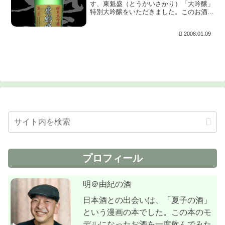
す、東魁盛（とうかいさかり）「大吟醸」
特別大吟醸をいただきました。このお酒は
弟がこの地を旅行で訪れ、購入してきた御
土産です。感謝♪ 上立ち香は程好く華や
2008.01.09
かでマスカットの様に香ります。含むと、
非常に心地よ...
プロフィール
明＠由紀の酒
日本酒との出会いは、「夏子の酒」
という漫画の本でした。この本のモ
デルになったお酒を一度飲んでみた