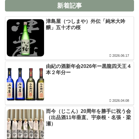
新着記事
津島屋（つしまや）外伝「純米大吟
醸」五十才の桜
2026.06.17
由紀の酒新年会2026年ー黒龍四天王４
本２年分ー
2026.04.08
而今（じこん）20周年を勝手に祝う会
（出品酒11年垂直、宇奈根・名張・梁
瀬）