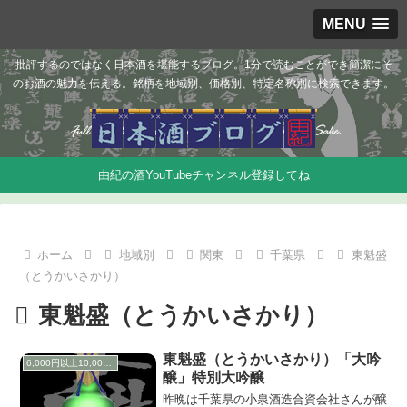
MENU
批評するのではなく日本酒を堪能するブログ。1分で読むことができ簡潔にそ
のお酒の魅力を伝える。銘柄を地域別、価格別、特定名称別に検索できます。
由紀の酒YouTubeチャンネル登録してね
ホーム
地域別
関東
千葉県
東魁盛
（とうかいさかり）
東魁盛（とうかいさかり）
東魁盛（とうかいさかり）「大吟
6,000円以上10,000円未満
醸」特別大吟醸
昨晩は千葉県の小泉酒造合資会社さんが醸