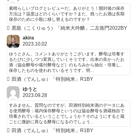
素晴らしいブログとレビューだ。ありがとう！開封後の保存
方法は？温度はどのくらいですか？また、残ったお酒は長期
保存のために小瓶に移し替えるのですか？
黒龍（こくりゅう）「純米大吟醸」二左衛門2022BY
akira
2023.10.02
ゆうとさん、コメントありがとうございます。酵母は培養す
るたびに少しづつ変異していくそうです。出来の良かったお
酒（協会酵母や蔵付酵母など）のもろみから抽出・培養し、
保存したものを使われているそうです。明...
田酒（でんしゅ）「特別純米」R1BY
ゆうと
2023.09.28
すみません。質問なのですが、田酒特別純米酒のデータにあ
る使用酵母：蔵内保存酵母というのは協会酵母を酒蔵独自で
培養されているということでしょうか？そのようにすると蔵
ごとに微妙に異なる酵母になるのでしょう...
田酒（でんしゅ）「特別純米」R1BY