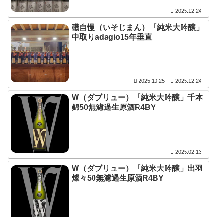
2025.12.24
磯自慢（いそじまん）「純米大吟醸」
中取りadagio15年垂直
2025.10.25
2025.12.24
W（ダブリュー）「純米大吟醸」千本
錦50無濾過生原酒R4BY
2025.02.13
W（ダブリュー）「純米大吟醸」出羽
燦々50無濾過生原酒R4BY