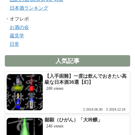
日本酒ランキング
・オフレポ
お酒の会
蔵見学
日常
人気記事
【入手困難】一度は飲んでおきたい高
級な日本酒36選【幻】
186 views
2014.06.30
2024.12.24
鄙願（ひがん）「大吟醸」
146 views