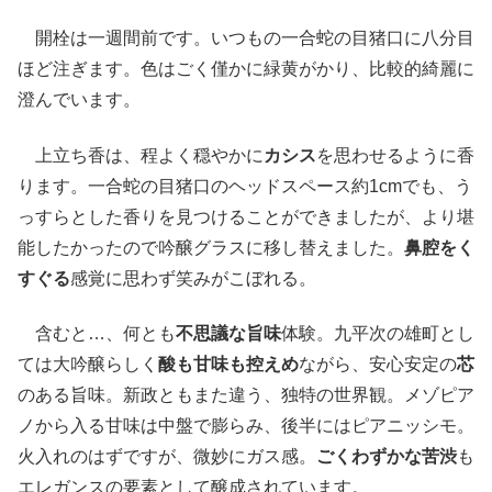
開栓は一週間前です。いつもの一合蛇の目猪口に八分目
ほど注ぎます。色はごく僅かに緑黄がかり、比較的綺麗に
澄んでいます。
上立ち香は、程よく穏やかに
カシス
を思わせるように香
ります。一合蛇の目猪口のヘッドスペース約1cmでも、う
っすらとした香りを見つけることができましたが、より堪
能したかったので吟醸グラスに移し替えました。
鼻腔をく
すぐる
感覚に思わず笑みがこぼれる。
含むと…、何とも
不思議な旨味
体験。九平次の雄町とし
ては大吟醸らしく
酸も甘味も控えめ
ながら、安心安定の
芯
のある旨味。新政ともまた違う、独特の世界観。メゾピア
ノから入る甘味は中盤で膨らみ、後半にはピアニッシモ。
火入れのはずですが、微妙にガス感。
ごくわずかな苦渋
も
エレガンスの要素として醸成されています。