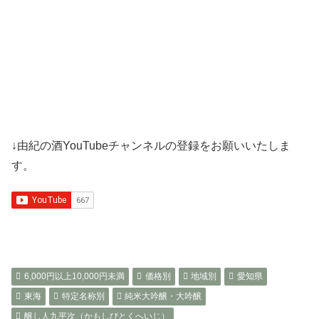
↓由紀の酒YouTubeチャンネルの登録をお願いいたしま
す。
6,000円以上10,000円未満
価格別
地域別
愛知県
東海
特定名称別
純米大吟醸・大吟醸
醸し人九平次（かもしびとくへいじ）