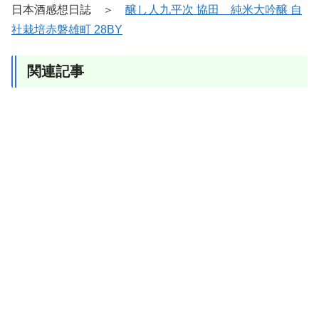
日本酒感想日誌 ＞
醸し人九平次 協田 純米大吟醸 自
社栽培赤磐雄町 28BY
関連記事