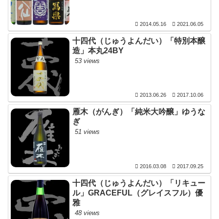
2014.05.16
2021.06.05
十四代（じゅうよんだい）「特別本醸
造」本丸24BY
53 views
2013.06.26
2017.10.06
雁木（がんぎ）「純米大吟醸」ゆうな
ぎ
51 views
2016.03.08
2017.09.25
十四代（じゅうよんだい）「リキュー
ル」GRACEFUL（グレイスフル）優
雅
48 views