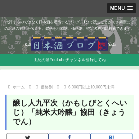
MENU
批評するのではなく日本酒を堪能するブログ。1分で読むことができ簡潔にそ
のお酒の魅力を伝える。銘柄を地域別、価格別、特定名称別に検索できます。
由紀の酒YouTubeチャンネル登録してね
ホーム
価格別
6,000円以上10,000円未満
醸し人九平次（かもしびとくへい
じ）「純米大吟醸」協田（きょう
でん）