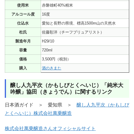
使用米
赤磐雄町40%精米
アルコール度
16度
仕込水
愛知と長野の県境、標高1500m山の天然水
杜氏
佐藤彰洋（チーフブリュアリスト）
製造年月
H29/10
容量
720ml
価格
3,500円（税別）
購入
酒のきまた
醸し人九平次（かもしびとくへいじ）「純米大
吟醸」協田（きょうでん）に関するリンク
日本酒ガイド ＞ 愛知県 ＞
醸し人九平次（かもしび
とくへいじ）株式会社萬乗醸造
株式会社萬乗醸造さんオフィシャルサイト