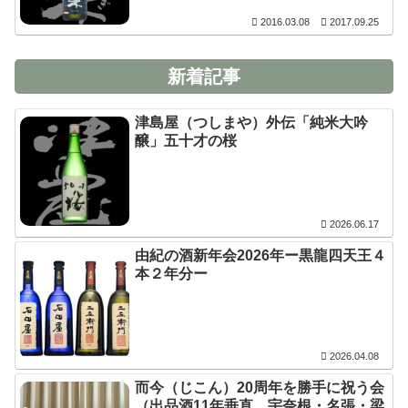
2016.03.08
2017.09.25
新着記事
津島屋（つしまや）外伝「純米大吟
醸」五十才の桜
2026.06.17
由紀の酒新年会2026年ー黒龍四天王４
本２年分ー
2026.04.08
而今（じこん）20周年を勝手に祝う会
（出品酒11年垂直、宇奈根・名張・梁