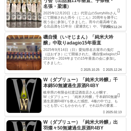
う会（出品酒11年垂直、宇奈根・
名張・梁瀬）
2025年12月20日（土）代官山のSurryhillsさん
にて開催された而今（じこん）20周年を勝手に
祝う会に参加してきました。而今の最高峰であ
る出品酒を11年分（梁瀬含む）や、宇奈根（う
2025.12.24
なね）、名張（なばり）、吉川（よかわ）、特
上雄町、特等雄町など、高級酒ばかり18本の感
磯自慢（いそじまん）「純米大吟
想。料理も素晴らしかったです。
醸」中取りadagio15年垂直
2025年9月14日（日）愛知県名古屋市の鬼灯
（ほおずき）にて開催された、磯自慢adagioの
2010年～2024年までの15年垂直の会に参加し
てきました。
2025.10.25
2025.12.24
W（ダブリュー）「純米大吟醸」千
本錦50無濾過生原酒R4BY
岐阜県の有限会社渡辺酒造店さんが醸す、
W（ダブリュー）「純米大吟醸」千本錦50無濾
過生原酒R4BYを飲んだ感想。4種の中では、も
っとも甘いにもかかわらず、それ以外の要素は
少なく、飲用温度のマイナス５℃も相まって気
2025.02.13
持ちよく切れる。いや熟成していなければ、温
度が上がってももっとキレも良かったろう。旨
W（ダブリュー）「純米大吟醸」出
いっす。
羽燦々50無濾過生原酒R4BY