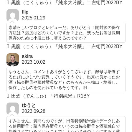
黒龍（こくりゅう）「純米大吟醸」二左衛門2022BY
flip
2025.01.29
素晴らしいブログとレビューだ。ありがとう！開封後の保存
方法は？温度はどのくらいですか？また、残ったお酒は長期
保存のために小瓶に移し替えるのですか？
黒龍（こくりゅう）「純米大吟醸」二左衛門2022BY
akira
2023.10.02
ゆうとさん、コメントありがとうございます。酵母は培養す
るたびに少しづつ変異していくそうです。出来の良かったお
酒（協会酵母や蔵付酵母など）のもろみから抽出・培養し、
保存したものを使われているそうです。明...
田酒（でんしゅ）「特別純米」R1BY
ゆうと
2023.09.28
すみません。質問なのですが、田酒特別純米酒のデータにあ
る使用酵母：蔵内保存酵母というのは協会酵母を酒蔵独自で
培養されているということでしょうか？そのようにすると蔵