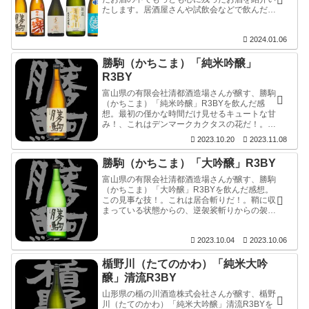
たします。居酒屋さんや試飲会などで飲んだお
酒は含まれません。尚、非売品のお酒や殿堂入
りしているお酒はノミネート（予審）には入れ
2024.01.06
ておりますが金賞（決審）からははずれます。
勝駒（かちこま）「純米吟醸」
R3BY
富山県の有限会社清都酒造場さんが醸す、勝駒
（かちこま）「純米吟醸」R3BYを飲んだ感
想。最初の僅かな時間だけ見せるキュートな甘
み！、これはデンマークカクタスの花だ！。こ
の容姿、蕾の美しさも素晴らしいが、見事な花
2023.10.20
2023.11.08
姿。ZEISSレンズが細い線を見事に描写する。
勝駒（かちこま）「大吟醸」R3BY
富山県の有限会社清都酒造場さんが醸す、勝駒
（かちこま）「大吟醸」R3BYを飲んだ感想。
この見事な技！。これは居合斬りだ！。鞘に収
まっている状態からの、逆袈裟斬りからの袈裟
斬り。一太刀目の逆袈裟ですでに自分が斬られ
ていることに気づいていないかのよう。それほ
2023.10.04
2023.10.06
どまでにスパッと…、旨いっす。
楯野川（たてのかわ）「純米大吟
醸」清流R3BY
山形県の楯の川酒造株式会社さんが醸す、楯野
川（たてのかわ）「純米大吟醸」清流R3BYを