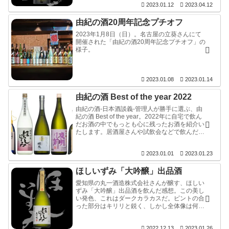
りクライマックスかのように引いていく様は、
2023.01.12
2023.04.12
酒はこうあるべきを体現しています。
由紀の酒20周年記念プチオフ
2023年1月8日（日）。名古屋の立葵さんにて
開催された「由紀の酒20周年記念プチオフ」の
様子。
2023.01.08
2023.01.14
由紀の酒 Best of the year 2022
由紀の酒-日本酒談義-管理人が勝手に選ぶ、由
紀の酒 Best of the year。2022年に自宅で飲ん
だお酒の中でもっとも心に残ったお酒を紹介い
たします。居酒屋さんや試飲会などで飲んだお
酒は含まれません。尚、非売品のお酒や殿堂入
りしているお酒はノミネート（予審）には入れ
2023.01.01
2023.01.23
ておりますが金賞（決審）からははずれます。
ほしいずみ「大吟醸」出品酒
愛知県の丸一酒造株式会社さんが醸す、ほしい
ずみ「大吟醸」出品酒を飲んだ感想。この美し
い発色、これはダークカラカスだ。ピントの合
った部分はキリリと鋭く、しかし全体像は何と
もスムースに溶けるようなボケのグラデーショ
ン。実際は本当に繊細なので、マクロ領域まで
2022.12.13
2023.01.26