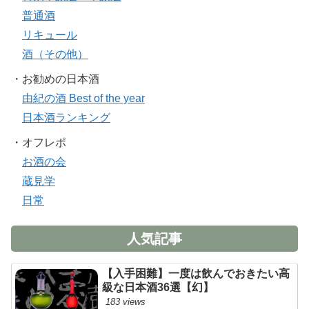
普通酒
リキュール
酒（その他）
・お勧めの日本酒
由紀の酒 Best of the year
日本酒ランキング
・オフレポ
お酒の会
蔵見学
日常
人気記事
【入手困難】一度は飲んでおきたい高
級な日本酒36選【幻】
183 views