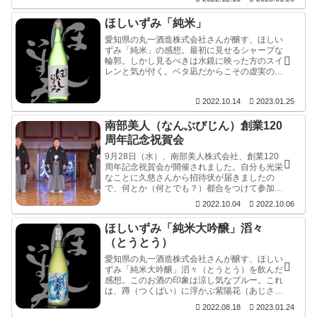
踏み込んでこその、溶ける澄んだ甘味となだら
かさ。
ほしいずみ「純米」
愛知県の丸一酒造株式会社さんが醸す、ほしい
ずみ「純米」の感想。最初に見せるシャープな
輪郭。しかし見るべきは水鏡に映った方のスイ
レンと気が付く。ベタ凪だからこその虚実の中
に見せる美しい旨味♪。
2022.10.14
2023.01.25
南部美人（なんぶびじん）創業120
周年記念祝賀会
9月28日（水）、南部美人株式会社、創業120
周年記念祝賀会が開催されました。自分も光栄
なことに久慈さんから招待状が届きましたの
で、何とか（何とでも？）都合をつけて参加し
てきました。
2022.10.04
2022.10.06
ほしいずみ「純米大吟醸」滔々
（とうとう）
愛知県の丸一酒造株式会社さんが醸す、ほしい
ずみ「純米大吟醸」滔々（とうとう）を飲んだ
感想。このお酒の印象は涼し気なブルー。これ
は、蹲（つくばい）に浮かぶ紫陽花（あじさ
い）だ。とうとうと流れ出る水が作り出す旨味
2022.08.18
2023.01.24
の波紋は、美しい紫陽花をさらに神聖なものへ