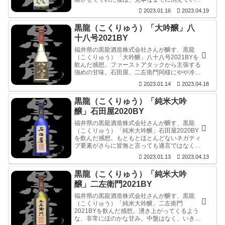
く。この消え方は今期の石田屋や二左衛門をも
2023.01.16
2023.04.19
上回るように感じます。秀逸なのは常温付近の
温度帯で、甘味の表現は上がっても、捌けのイ
黒龍（こくりゅう）「大吟醸」八
メージを大きく変えることなく、美しく整え
る。
十八号2021BY
福井県の黒龍酒造株式会社さんが醸す、黒龍
（こくりゅう）「大吟醸」八十八号2021BYを
飲んだ感想。ファーストアタックから主張する
強めの甘味。石田屋、二左衛門同様にやや冷え
た温度帯で発揮する心地よさ。他の三本と比べ
2023.01.14
2023.04.18
ると、酸もあるように感じるが、そこは甘味と
のバランス。設計どおり、計算されたものを感
黒龍（こくりゅう）「純米大吟
じます。強めの甘味の割に潔い引き際。
醸」石田屋2020BY
福井県の黒龍酒造株式会社さんが醸す、黒龍
（こくりゅう）「純米大吟醸」石田屋2020BY
を飲んだ感想。もともとほとんどないネガティ
ブ要素がさらに皆無と言っても過言ではなく、
しかもこの後切れ！、瞬時になくなります。や
2023.01.13
2023.04.13
やもすると、お酒と言うイメージすらなかった
かの様。
黒龍（こくりゅう）「純米大吟
醸」二左衛門2021BY
福井県の黒龍酒造株式会社さんが醸す、黒龍
（こくりゅう）「純米大吟醸」二左衛門
2021BYを飲んだ感想。湧き上がってくるよう
な、非常にほのかな甘み。中盤はなく、いきな