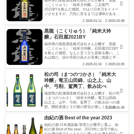
福井県の黒龍酒造株式会社さんが醸す、黒龍
（こくりゅう）「純米大吟醸」二左衛門
2022BYを飲んだ感想。やはり日本刀をイメー
ジさせますが、刃先に至るまでは凄味があるほ
ど平滑で、先端で我にかえる。ほんのり甘味で
2025.01.11
2025.02.08
スパンと切れる。例年よりも酸は低く品格を感
じさせます。
黒龍（こくりゅう）「純米大吟
醸」石田屋2021BY
福井県の黒龍酒造株式会社さんが醸す、黒龍
（こくりゅう）「純米大吟醸」石田屋2021BY
を飲んだ感想。なんと言う立ち居振る舞い。こ
れは能だ。頭や丹田の高さが見事に地面と平行
線をたどり、すぅっと動く。この動きができれ
2025.01.10
2025.02.05
ば、動画撮影時のジンバルはいらないかぁ？と
思わせるほど。
松の司（まつのつかさ）「純米大
吟醸」竜王山田錦、山之上、山
中、弓削、駕輿丁、飲み比べ
滋賀県の松瀬酒造株式会社さんが醸す、松の司
（まつのつかさ）「純米大吟醸」竜王山田錦、
山之上、山中、弓削、駕輿丁、の飲み比べの感
想。開栓直後とその後の変化が激しくなじみ具
2025.01.08
合が面白い。
由紀の酒 Best of the year 2023
由紀の酒-日本酒談義-管理人が勝手に選ぶ、由
紀の酒 Best of the year。2023年に自宅で飲ん
だお酒の中でもっとも心に残ったお酒を紹介い