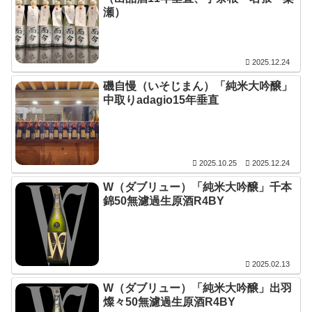
瀬）
2025.12.24
磯自慢（いそじまん）「純米大吟醸」
中取りadagio15年垂直
2025.10.25
2025.12.24
W（ダブリュー）「純米大吟醸」千本
錦50無濾過生原酒R4BY
2025.02.13
W（ダブリュー）「純米大吟醸」出羽
燦々50無濾過生原酒R4BY