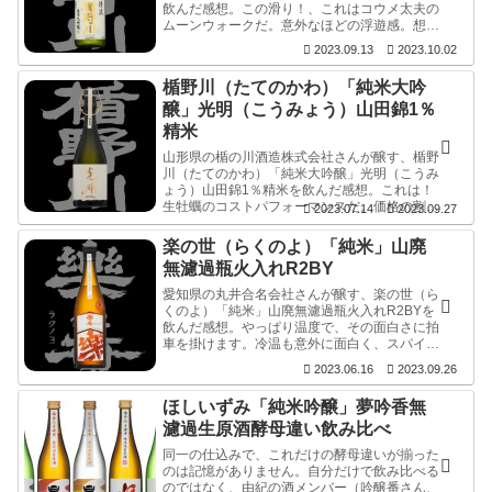
飲んだ感想。この滑り！、これはコウメ太夫の
ムーンウォークだ。意外なほどの浮遊感。想定
外の仕事ぶりに、そうだった！、こう言うやつ
2023.09.13
2023.10.02
だった。これだけいろいろな酒を飲んできた中
でも、その存在を脳裏に焼き付かせる。
楯野川（たてのかわ）「純米大吟
醸」光明（こうみょう）山田錦1％
精米
山形県の楯の川酒造株式会社さんが醸す、楯野
川（たてのかわ）「純米大吟醸」光明（こうみ
ょう）山田錦1％精米を飲んだ感想。これは！
生牡蠣のコストパフォーマンスだ。価格の割に
2023.07.14
2023.09.27
味わえる時間が少ないと言う意味で、つるっと
入って来て最高の充足感で堪能させてくれる
楽の世（らくのよ）「純米」山廃
が、須臾（しゅゆ）にして可憐。
無濾過瓶火入れR2BY
愛知県の丸井合名会社さんが醸す、楽の世（ら
くのよ）「純米」山廃無濾過瓶火入れR2BYを
飲んだ感想。やっぱり温度で、その面白さに拍
車を掛けます。冷温も意外に面白く、スパイシ
ーさを少し抑えた楽しみ方ができます。もっと
2023.06.16
2023.09.26
も面白いのは50度ほどの熱燗で、塊のような旨
味とほぼ同時に酸から来るのか？不思議な爽や
ほしいずみ「純米吟醸」夢吟香無
かさがビシバシと伝わってきます。
濾過生原酒酵母違い飲み比べ
同一の仕込みで、これだけの酵母違いが揃った
のは記憶がありません。自分だけで飲み比べる
のではなく、由紀の酒メンバー（吟醸番さん、