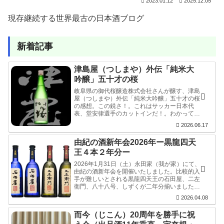
2023.01.12
2025.12.05
現存継続する世界最古の日本酒ブログ
新着記事
津島屋（つしまや）外伝「純米大
吟醸」五十才の桜
岐阜県の御代桜醸造株式会社さんが醸す、津島
屋（つしまや）外伝「純米大吟醸」五十才の桜
の感想。この鋭さ！。これはサッカー日本代
表、堂安律選手のカットインだ！。わかってい
ても、やられる方はドキっとし、止められな
2026.06.17
い。最高のシュートが斜め４５度から決まりま
した。
由紀の酒新年会2026年ー黒龍四天
王４本２年分ー
2026年1月31日（土）永田家（我が家）にて、
由紀の酒新年会を開催いたしました。比較的入
手が難しいとされる黒龍四天王の石田屋、二左
衛門、八十八号、しずくが二年分揃いましたの
で、永田家に集まれる人で飲み比べをさせてい
2026.04.08
ただきました。
而今（じこん）20周年を勝手に祝