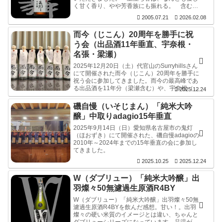
く甘く香り、やや芳香族にも振れる。 含む
と、甘味を基調としながらも、酸味、辛味、に
2005.07.21
2026.02.08
微妙な苦味渋味、の順序で全て感じ...
而今（じこん）20周年を勝手に祝
う会（出品酒11年垂直、宇奈根・
名張・梁瀬）
2025年12月20日（土）代官山のSurryhillsさん
にて開催された而今（じこん）20周年を勝手に
祝う会に参加してきました。而今の最高峰であ
る出品酒を11年分（梁瀬含む）や、宇奈根（う
2025.12.24
なね）、名張（なばり）、吉川（よかわ）、特
上雄町、特等雄町など、高級酒ばかり18本の感
磯自慢（いそじまん）「純米大吟
想。料理も素晴らしかったです。
醸」中取りadagio15年垂直
2025年9月14日（日）愛知県名古屋市の鬼灯
（ほおずき）にて開催された、磯自慢adagioの
2010年～2024年までの15年垂直の会に参加し
てきました。
2025.10.25
2025.12.24
W（ダブリュー）「純米大吟醸」出
羽燦々50無濾過生原酒R4BY
W（ダブリュー）「純米大吟醸」出羽燦々50無
濾過生原酒R4BYを飲んだ感想。甘い！。出羽
燦々の硬い米質のイメージとは違い、ちゃんと