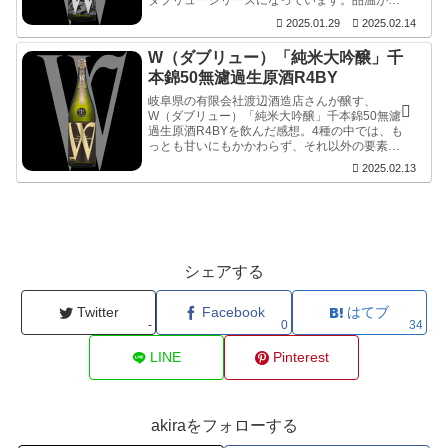
ダブリューシリーズになっています。品温が低
かったことも良かったのか？、結構な甘さなが
2025.01.29
2025.02.14
ら崩れていません。溶かしながらも、コメのネ
ガティブな部分を感じさせないのが素晴らし
W（ダブリュー）「純米大吟醸」千
い。後半は酸とのバランスも良く、余韻を見せ
つつ切れていきます。
本錦50無濾過生原酒R4BY
岐阜県の有限会社渡辺酒造店さんが醸す、
W（ダブリュー）「純米大吟醸」千本錦50無濾
過生原酒R4BYを飲んだ感想。4種の中では、も
っとも甘いにもかかわらず、それ以外の要素は
少なく、飲用温度のマイナス５℃も相まって気
2025.02.13
持ちよく切れる。いや熟成していなければ、温
度が上がってももっとキレも良かったろう。旨
いっす。
シェアする
Twitter
Facebook
はてブ
-
0
34
LINE
Pinterest
akiraをフォローする