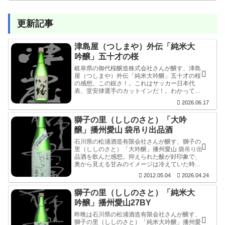
と昇華し、止まっている画とは思えないほどの
流れを感じます。
更新記事
津島屋（つしまや）外伝「純米大
吟醸」五十才の桜
岐阜県の御代桜醸造株式会社さんが醸す、津島
屋（つしまや）外伝「純米大吟醸」五十才の桜
の感想。この鋭さ！。これはサッカー日本代
表、堂安律選手のカットインだ！。わかってい
ても、やられる方はドキっとし、止められな
2026.06.17
い。最高のシュートが斜め４５度から決まりま
した。
獅子の里（ししのさと）「大吟
醸」播州愛山 袋吊り出品酒
石川県の松浦酒造有限会社さんが醸す、獅子の
里（ししのさと）「大吟醸」播州愛山 袋吊り出
品酒を飲んだ感想。抑えられた酸が好印象で、
奥から見える甘みのイメージは冷えていた時と
大きな違いはなく。ネガティブ要素皆無で口中
2012.05.04
2026.04.24
から消えました
獅子の里（ししのさと）「純米大
吟醸」播州愛山27BY
昨晩は石川県の松浦酒造有限会社さんが醸す、
獅子の里（ししのさと）「純米大吟醸」播州愛