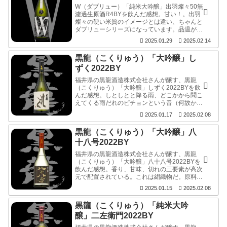
W（ダブリュー）「純米大吟醸」出羽燦々50無
濾過生原酒R4BYを飲んだ感想。甘い！。出羽
燦々の硬い米質のイメージとは違い、ちゃんと
ダブリューシリーズになっています。品温が低
かったことも良かったのか？、結構な甘さなが
2025.01.29
2025.02.14
ら崩れていません。溶かしながらも、コメのネ
ガティブな部分を感じさせないのが素晴らし
黒龍（こくりゅう）「大吟醸」し
い。後半は酸とのバランスも良く、余韻を見せ
つつ切れていきます。
ずく2022BY
福井県の黒龍酒造株式会社さんが醸す、黒龍
（こくりゅう）「大吟醸」しずく2022BYを飲
んだ感想。しとしとと降る雨、どこかから聞こ
えてくる雨だれのピチョンという音（何故かこ
の音にはエコーがかかる）、暖炉から聞こえる
2025.01.17
2025.02.08
パチパチという音。目を閉じて楽しんでいる
と、そんな光景が思い浮かびます。
黒龍（こくりゅう）「大吟醸」八
十八号2022BY
福井県の黒龍酒造株式会社さんが醸す、黒龍
（こくりゅう）「大吟醸」八十八号2022BYを
飲んだ感想。香り、甘味、切れの三要素が高次
元で配置されている。これは絹織物だ。原料の
絹は、天然繊維では唯一無二のフィラメント
2025.01.15
2025.02.08
で、その断面は一対の三角形。円形ではなく三
角形だからこその光沢。そして肌触りと、この
黒龍（こくりゅう）「純米大吟
軽さ。これぞ天然の奇跡。
醸」二左衛門2022BY