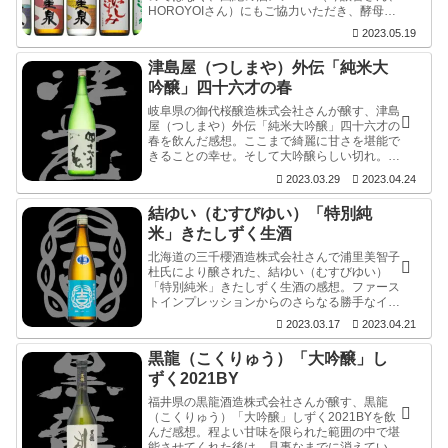
HOROYOIさん）にもご協力いただき、酵母違
い飲み比べをいたしました。
2023.05.19
津島屋（つしまや）外伝「純米大
吟醸」四十六才の春
岐阜県の御代桜醸造株式会社さんが醸す、津島
屋（つしまや）外伝「純米大吟醸」四十六才の
春を飲んだ感想。ここまで綺麗に甘さを堪能で
きることの幸せ。そして大吟醸らしい切れ。も
うずっと、これでいいじゃん♪。などと思うほ
2023.03.29
2023.04.24
ど。
結ゆい（むすびゆい）「特別純
米」きたしずく生酒
北海道の三千櫻酒造株式会社さんで浦里美智子
杜氏により醸された、結ゆい（むすびゆい）
「特別純米」きたしずく生酒の感想。ファース
トインプレッションからのさらなる勝手なイメ
ージで、三千櫻が勝ってくるのかと思いき
2023.03.17
2023.04.21
や！、どんどん結ゆいが膨らんできます。そ
う！これこれ♪。これを待っていたんです！。
黒龍（こくりゅう）「大吟醸」し
香って甘いのに引く。
ずく2021BY
福井県の黒龍酒造株式会社さんが醸す、黒龍
（こくりゅう）「大吟醸」しずく2021BYを飲
んだ感想。程よい甘味を限られた範囲の中で堪
能させてくれた後は、見事なまでに消えてい