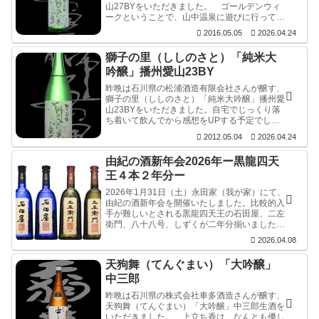
山27BYをいただきました。 ゴールデンウィ
ークということで、山中温泉に遊びに行ってき
ました。この地を訪れた時には必ず寄らせてい
2016.05.05
2026.04.24
ただく松浦酒造さん。しかし今...
獅子の里（ししのさと）「純米大
吟醸」播州愛山23BY
昨晩は石川県の松浦酒造有限会社さんが醸す、
獅子の里（ししのさと）「純米大吟醸」播州愛
山23BYをいただきました。自宅でじっくり落
ち着いて飲んでから感想をUPする予定でした
が、720ml残り2cm。。。忘れない内に記して
2012.05.04
2026.04.24
おきます。 いつものよ...
由紀の酒新年会2026年ー黒龍四天
王４本２年分ー
2026年1月31日（土）永田家（我が家）にて、
由紀の酒新年会を開催いたしました。比較的入
手が難しいとされる黒龍四天王の石田屋、二左
衛門、八十八号、しずくが二年分揃いましたの
で、永田家に集まれる人で飲み比べをさせてい
2026.04.08
ただきました。
天狗舞（てんぐまい）「大吟醸」
中三郎
昨晩は石川県の株式会社車多酒造さんが醸す、
天狗舞（てんぐまい）「大吟醸」中三郎生酒を
いただきました。 上立ち香は、なんとも優し