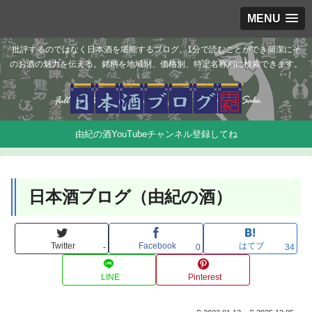
MENU
批評するのではなく日本酒を堪能するブログ。1分で読むことができ簡潔にそ
のお酒の魅力を伝える。銘柄を地域別、価格別、特定名称別に検索できます。
由紀の酒YouTubeチャンネル登録してね
日本酒ブログ（由紀の酒）
Twitter
Facebook
はてブ
-
0
34
LINE
Pinterest