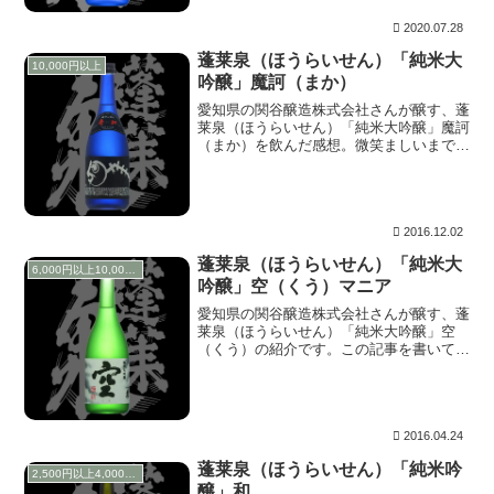
感。
2020.07.28
蓬莱泉（ほうらいせん）「純米大
10,000円以上
吟醸」魔訶（まか）
愛知県の関谷醸造株式会社さんが醸す、蓬
莱泉（ほうらいせん）「純米大吟醸」魔訶
（まか）を飲んだ感想。微笑ましいまでの
ピュアな笑顔をふりまく。こ、これは！。
「ユニバーサル・ワンダー・クリスマス
2016・天使のくれた奇跡Ⅲ」に出てくる
森崎美月ちゃんだ！。まさに天使！、それ
ほどまでにピュア。
2016.12.02
蓬莱泉（ほうらいせん）「純米大
6,000円以上10,000円未満
吟醸」空（くう）マニア
愛知県の関谷醸造株式会社さんが醸す、蓬
莱泉（ほうらいせん）「純米大吟醸」空
（くう）の紹介です。この記事を書いてい
る2016年04月現在でも入手困難なお酒で
あることに変わりはなく、酒販店さんの店
頭にメーカー希望小売価格で単品で並ぶこ
とは非常に稀な人気のある日本酒です。
2016.04.24
蓬莱泉（ほうらいせん）「純米吟
2,500円以上4,000円未満
醸」和