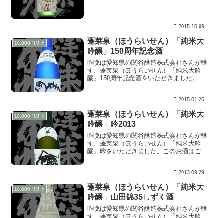
れをして、年中自然に15度前後を保って
いるトンネル内の貯蔵庫に移します。秋に
外気の温度が...
2015.10.09
蓬莱泉（ほうらいせん）「純米大
10,000円以上
吟醸」150周年記念酒
昨晩は愛知県の関谷醸造株式会社さんが醸
す、蓬莱泉（ほうらいせん）「純米大吟
醸」150周年記念酒をいただきました。昨
年末にとびっきりのお酒で新年を迎えるっ
てことで購入したうちの1本です。口上と
2015.01.26
して1864年の創業以来150周年を迎えるこ
とがで...
蓬莱泉（ほうらいせん）「純米大
10,000円以上
吟醸」吟2013
昨晩は愛知県の関谷醸造株式会社さんが醸
す、蓬莱泉（ほうらいせん）「純米大吟
醸」吟をいただきました。このお酒はご近
所さんにお土産をおすそ分けした御礼とし
ていただきました。なんて過分なお返し
2013.09.29
♪。オフィシャルサイトの商品紹介には低
温で3年熟成。米...
蓬莱泉（ほうらいせん）「純米大
10,000円以上
吟醸」山田錦35しずく酒
昨晩は愛知県の関谷醸造株式会社さんが醸
す、蓬莱泉（ほうらいせん）「純米大吟