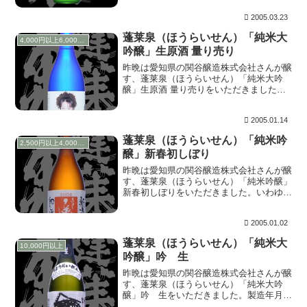
じさせ...
2005.03.23
蓬莱泉（ほうらいせん）「純米大
4,000円以上6,000円未満
吟醸」生原酒 量り売り
昨晩は愛知県の関谷醸造株式会社さんが醸
す、蓬莱泉（ほうらいせん）「純米大吟
醸」生原酒 量り売りをいただきました。
このお酒も元旦に蔵元に出向き、購入して
きたものです。持参した瓶に詰めていただ
2005.01.14
いたので、画像は・・・。火入れ後、１年
以上低温熟成さ...
蓬莱泉（ほうらいせん）「純米吟
2,500円以上4,000円未満
醸」新春初しぼり
昨晩は愛知県の関谷醸造株式会社さんが醸
す、蓬莱泉（ほうらいせん）「純米吟醸」
新春初しぼりをいただきました。いわゆる
蓬莱泉「純米吟醸」和（わ）の搾りたて生
原酒です。元旦から初詣ならぬ、関谷醸造
2005.01.02
詣でをして購入して来ました。 上立ち香
は爽やかに果...
蓬莱泉（ほうらいせん）「純米大
10,000円以上
吟醸」吟 生
昨晩は愛知県の関谷醸造株式会社さんが醸
す、蓬莱泉（ほうらいせん）「純米大吟
醸」吟 生をいただきました。製造年月日
は０４年０４月となっております。量り売