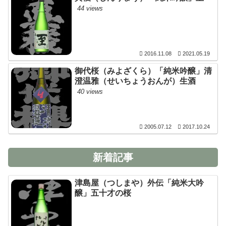
44 views
2016.11.08
2021.05.19
御代桜（みよざくら）「純米吟醸」清
澄温雅（せいちょうおんが）生酒
40 views
2005.07.12
2017.10.24
新着記事
津島屋（つしまや）外伝「純米大吟
醸」五十才の桜