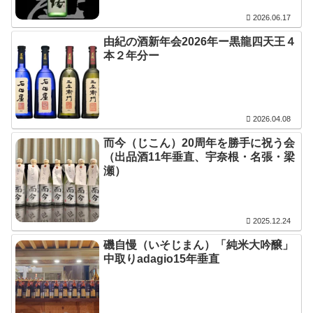
2026.06.17
由紀の酒新年会2026年ー黒龍四天王４
本２年分ー
2026.04.08
而今（じこん）20周年を勝手に祝う会
（出品酒11年垂直、宇奈根・名張・梁
瀬）
2025.12.24
磯自慢（いそじまん）「純米大吟醸」
中取りadagio15年垂直