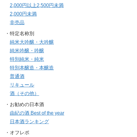
2,000円以上2,500円未満
2,000円未満
非売品
・特定名称別
純米大吟醸・大吟醸
純米吟醸・吟醸
特別純米・純米
特別本醸造・本醸造
普通酒
リキュール
酒（その他）
・お勧めの日本酒
由紀の酒 Best of the year
日本酒ランキング
・オフレポ