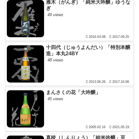
雁木（がんぎ）「純米大吟醸」ゆうな
ぎ
49 views
2016.03.08
2017.09.25
十四代（じゅうよんだい）「特別本醸
造」本丸24BY
48 views
2013.06.26
2017.10.06
まんさくの花「大吟醸」
45 views
2005.02.16
2021.05.19
真稜（しんりょう）「純米吟醸」至