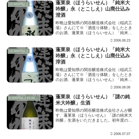
蓬莱泉（ほうらいせん）「純米大
10,000円以上
吟醸」永（とこしえ）山廃仕込み
澄酒
昨晩は愛知県の関谷醸造株式会社（稲武工
場）さんにて※「酒造り体験」をしたとき
のお酒、蓬莱泉（ほうらいせん）「純米大
吟醸」永（とこしえ）山廃仕込み澄酒をい
2006.08.23
ただきました。 上立ち香は穏やかでバニ
ラのように香る。含むと、辛酸の奥から甘
蓬莱泉（ほうらいせん）「純米大
10,000円以上
味がにじみ出...
吟醸」永（とこしえ）山廃仕込み
滓酒
昨晩は愛知県の関谷醸造株式会社（稲武工
場）さんにて※「酒造り体験」をしたとき
のお酒、蓬莱泉（ほうらいせん）「純米大
吟醸」永（とこしえ）山廃仕込み滓酒をい
2006.08.08
ただきました。 永（とこしえ）の由来
は、筆者の名字の一字であることと、この
蓬莱泉（ほうらいせん）「謎の純
6,000円以上10,000円未満
由紀の酒-日本...
米大吟醸」生酒
昨晩は愛知県の関谷醸造株式会社さんが醸
す、蓬莱泉（ほうらいせん）「謎の純米大
吟醸」生酒をいただきました。初年度の香
り高さに驚き、関谷さんから根掘り葉掘り
聞き出したのが懐かしいです。 開栓は５
2006.07.07
日前です。開栓当初、含みがややもやっと