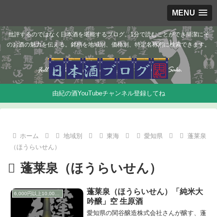
MENU
批評するのではなく日本酒を堪能するブログ。1分で読むことができ簡潔にそ
のお酒の魅力を伝える。銘柄を地域別、価格別、特定名称別に検索できます。
由紀の酒YouTubeチャンネル登録してね
ホーム
地域別
東海
愛知県
蓬莱泉
（ほうらいせん）
蓬莱泉（ほうらいせん）
蓬莱泉（ほうらいせん）「純米大
6,000円以上10,000円未満
吟醸」空 生原酒
愛知県の関谷醸造株式会社さんが醸す、蓬