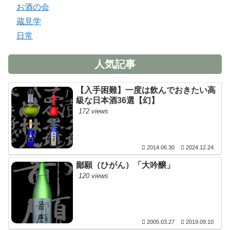
お酒の会
蔵見学
日常
人気記事
【入手困難】一度は飲んでおきたい高
級な日本酒36選【幻】
172 views
2014.06.30
2024.12.24
鄙願（ひがん）「大吟醸」
120 views
2005.03.27
2019.09.10