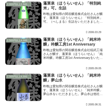
した感じの危...
蓬莱泉（ほうらいせん）「特別純
2,000円以上2,500円未満
米」可。生詰
昨晩は愛知県の関谷醸造株式会社さんが醸
す、蓬莱泉（ほうらいせん）「特別純米」
可。（べしまる）生詰をいただきました。
瓶詰のときの火入れが省かれた商品です
が、生詰のシールが貼ってあると、酒販店
2006.03.29
さんの扱いも慎重になるのか？冷蔵庫に入
っている場合が...
蓬莱泉（ほうらいせん）「純米吟
2,500円以上4,000円未満
醸」吟醸工房1st Anniversary
昨晩は愛知県の関谷醸造株式会社稲武工場
さんが醸す、蓬莱泉（ほうらいせん）「純
米吟醸」吟醸工房1st Anniversaryをいただ
きました。 色はわずかに黄色がかってい
ます。上立ち香はほんのりと軽やかに果実
2005.09.05
香。含むと、酸味、黒糖様の甘味と同...
蓬莱泉（ほうらいせん）「純米吟
2,500円以上4,000円未満
醸」夢山水
昨晩は愛知県の関谷醸造株式会社さんが醸
す、蓬莱泉（ほうらいせん）「純米吟醸」
夢山水をいただきました。夢山水は他社が
所有している登録商標ですが、愛知県内で
あれば販売しても良いと了承していただけ
2005.08.31
たため、愛知県限定商品なのだそうで