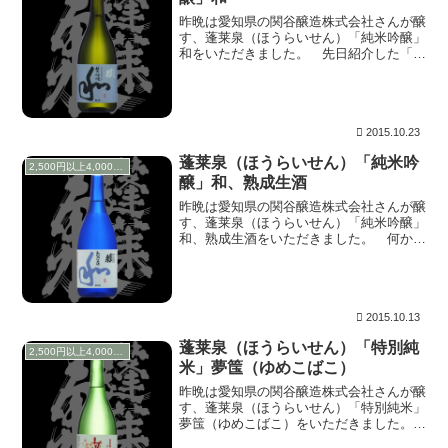
昨晩は愛知県の関谷醸造株式会社さんが醸
す、蓬莱泉（ほうらいせん）「純米吟醸」
和をいただきました。 先日紹介した「純
米吟醸」和、熟成生酒が、生のまま一年熟
成させたお酒であるのに対し、こちらは火
入れの通常版となります。自宅でじっくり
と飲むのは久...
2015.10.23
蓬莱泉（ほうらいせん）「純米吟
2,500円以上4,000円未満
醸」和、熟成生酒
昨晩は愛知県の関谷醸造株式会社さんが醸
す、蓬莱泉（ほうらいせん）「純米吟醸」
和、熟成生酒をいただきました。 何かの
お酒の会の二次会で、ふらっと寄った名古
屋の居酒屋「一位」。ここで飲んだこのお
酒の味が忘れられません。ラベルがなかっ
たような気も...
2015.10.13
蓬莱泉（ほうらいせん）「特別純
2,500円以上4,000円未満
米」夢筺（ゆめこばこ）
昨晩は愛知県の関谷醸造株式会社さんが醸
す、蓬莱泉（ほうらいせん）「特別純米」
夢筺（ゆめこばこ）をいただきました。
夢筺（ゆめこばこ）は、搾った後一回火入