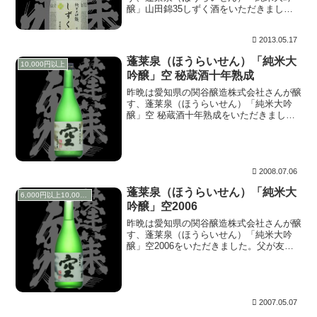
醸」山田錦35しずく酒をいただきまし
た。本社蔵のゴールデンウィーク限定商品
です。関谷さんにお聞きしたところ、「本
2013.05.17
社蔵の出品レベルのお酒を袋吊りしてみま
した。」とのこと...
蓬莱泉（ほうらいせん）「純米大
10,000円以上
吟醸」空 秘蔵酒十年熟成
昨晩は愛知県の関谷醸造株式会社さんが醸
す、蓬莱泉（ほうらいせん）「純米大吟
醸」空 秘蔵酒十年熟成をいただきまし
た。 上立ち香は想像以上に華やかで青り
んご様に香ります。十年の歳月はここでは
感じられません。含むと、優しい甘味！う
んうんこれぞ本社...
2008.07.06
蓬莱泉（ほうらいせん）「純米大
6,000円以上10,000円未満
吟醸」空2006
昨晩は愛知県の関谷醸造株式会社さんが醸
す、蓬莱泉（ほうらいせん）「純米大吟
醸」空2006をいただきました。父が友人
にいただいた物です。感謝♪ 上立ち香は
メロンのようで柔らかく香ります。含む
と、おや？今までのイメージには感じられ
なかった酸を甘...
2007.05.07