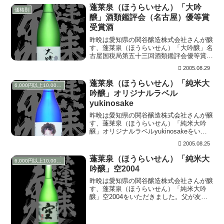
す。 上立ち香は...
蓬莱泉（ほうらいせん）「大吟
価格別
醸」酒類鑑評会（名古屋）優等賞
受賞酒
昨晩は愛知県の関谷醸造株式会社さんが醸
す、蓬莱泉（ほうらいせん）「大吟醸」名
古屋国税局第五十三回酒類鑑評会優等賞受
賞酒をいただきました。吟醸工房（稲武工
2005.08.29
場）で行われたイベントの景品で、非売品
です。 上立ち香は華やかに果実香。含む
蓬莱泉（ほうらいせん）「純米大
6,000円以上10,000円未満
とさらにぱっ...
吟醸」オリジナルラベル
yukinosake
昨晩は愛知県の関谷醸造株式会社さんが醸
す、蓬莱泉（ほうらいせん）「純米大吟
醸」オリジナルラベルyukinosakeをいた
だきました。ほうらいせんＷＥＢサイトリ
2005.08.25
ニューアル記念のイベント企画で、自分で
デザインしたラベルのお酒を購入できまし
蓬莱泉（ほうらいせん）「純米大
6,000円以上10,000円未満
た。（...
吟醸」空2004
昨晩は愛知県の関谷醸造株式会社さんが醸
す、蓬莱泉（ほうらいせん）「純米大吟
醸」空2004をいただきました。父が友人
に快気祝いとしていただいたもので、瓶詰
は2004.11の物です。 上立ち香はふわっ
とフルーティーに香ります。含むと酸を感