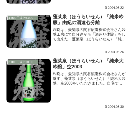
り以外で、生生があったと言う記憶がない
2004.06.22
ので、生詰めかもしれませんが、後日関谷
さんに直接聞い...
蓬莱泉（ほうらいせん）「純米吟
4,000円以上6,000円未満
醸」由紀の酒遠心分離
昨晩は、愛知県の関谷醸造株式会社さん吟
醸工房にて自分達が※「酒造り体験」をし
て出来た、蓬莱泉（ほうらいせん）「純米
吟醸」由紀の酒遠心分離をいただきまし
た。 上層に立ち会ったときの印象は、い
2004.05.26
かにもしぼりたての炭酸の感じがしてシパ
シパした元気な...
蓬莱泉（ほうらいせん）「純米大
6,000円以上10,000円未満
吟醸」空2003
昨晩は、愛知県の関谷醸造株式会社さんが
醸す、蓬莱泉（ほうらいせん）「純米大吟
醸」空2003をいただきました。自宅でじ
っくり味わうのは、結構久しぶり。。。3
月、7月、11月と年三回出荷されますが、
人気が高いお酒で入手には時間がかかりま
す。 上...
2004.03.30