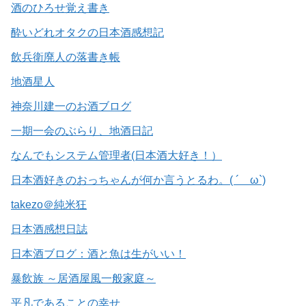
酒のひろせ覚え書き
酔いどれオタクの日本酒感想記
飲兵衛廃人の落書き帳
地酒星人
神奈川建一のお酒ブログ
一期一会のぶらり、地酒日記
なんでもシステム管理者(日本酒大好き！）
日本酒好きのおっちゃんが何か言うとるわ。( ´ ω`)
takezo＠純米狂
日本酒感想日誌
日本酒ブログ：酒と魚は生がいい！
暴飲族 ～居酒屋風一般家庭～
平凡であることの幸せ