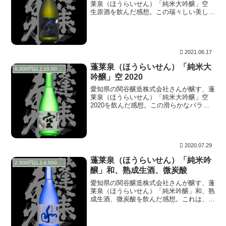
莱泉（ほうらいせん）「純米大吟醸」空
生原酒を飲んだ感想。この瑞々しい美し
さ。これはCarl Zeiss Apo Sonnarで捉え
た「雨上がりの紫陽花」だ。アポクロマー
ト設計独特の紫の色調は気品あふれ、美し
い水滴は心地よくハイライトが入りプルプ
ルしています。
2021.06.17
蓬莱泉（ほうらいせん）「純米大
6,000円以上10,000円未満
吟醸」空 2020
愛知県の関谷醸造株式会社さんが醸す、蓬
莱泉（ほうらいせん）「純米大吟醸」空
2020を飲んだ感想。この滑らかなバラン
スと艶、これはミルククラウンだ。美しい
だけでなく、きらりと光る光芒。流石
zeiss！、プラナーの御親類だけあってプ
ルプルしています。
2020.07.29
蓬莱泉（ほうらいせん）「純米吟
2,500円以上4,000円未満
醸」和、熟成生酒、微炭酸
愛知県の関谷醸造株式会社さんが醸す、蓬
莱泉（ほうらいせん）「純米吟醸」和、熟
成生酒、微炭酸を飲んだ感想。これは、水
槽の中で涼し気に泳ぐ金魚だ。エアレーシ
ョンの泡は爽快かつ、綺麗な甘みは艶やか
な魚体。炭酸が増すことで得られる透明