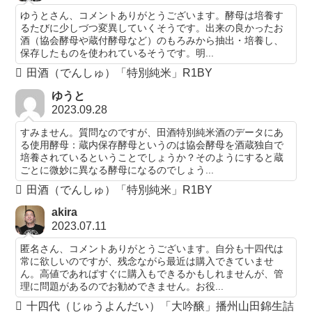
ゆうとさん、コメントありがとうございます。酵母は培養す
るたびに少しづつ変異していくそうです。出来の良かったお
酒（協会酵母や蔵付酵母など）のもろみから抽出・培養し、
保存したものを使われているそうです。明...
田酒（でんしゅ）「特別純米」R1BY
ゆうと
2023.09.28
すみません。質問なのですが、田酒特別純米酒のデータにあ
る使用酵母：蔵内保存酵母というのは協会酵母を酒蔵独自で
培養されているということでしょうか？そのようにすると蔵
ごとに微妙に異なる酵母になるのでしょう...
田酒（でんしゅ）「特別純米」R1BY
akira
2023.07.11
匿名さん、コメントありがとうございます。自分も十四代は
常に欲しいのですが、残念ながら最近は購入できていませ
ん。高値であればすぐに購入もできるかもしれませんが、管
理に問題があるのでお勧めできません。お役...
十四代（じゅうよんだい）「大吟醸」播州山田錦生詰