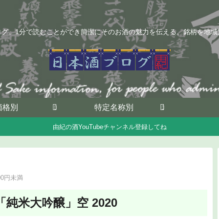
ログ。1分で読むことができ簡潔にそのお酒の魅力を伝える。銘柄を地域
価格別
特定名称別
由紀の酒YouTubeチャンネル登録してね
000円未満
純米大吟醸」空 2020