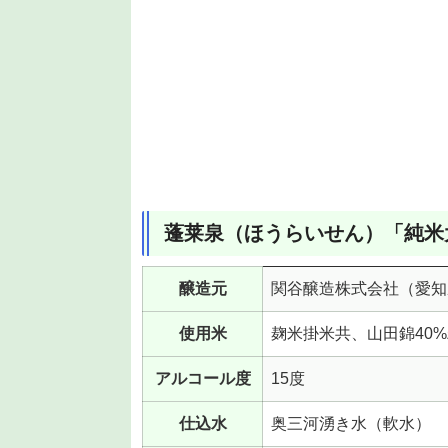
蓬莱泉（ほうらいせん）「純米大
醸造元
関谷醸造株式会社（愛知
使用米
麹米掛米共、山田錦40
アルコール度
15度
仕込水
奥三河湧き水（軟水）