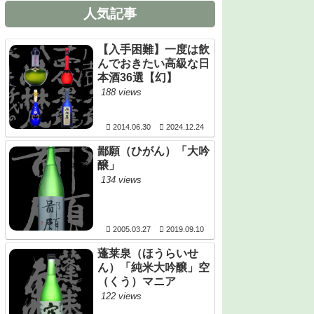
人気記事
【入手困難】一度は飲
んでおきたい高級な日
本酒36選【幻】
188 views
2014.06.30
2024.12.24
鄙願（ひがん）「大吟
醸」
134 views
2005.03.27
2019.09.10
蓬莱泉（ほうらいせ
ん）「純米大吟醸」空
（くう）マニア
122 views