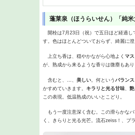
蓬莱泉（ほうらいせん）「純米大
開栓は7月23日（祝）で五日ほど経過し
す。色はほとんどついておらず、綺麗に澄
上立ち香は、穏やかながら心地よく
マス
が、熟成から来るような香りは微塵もあり
含むと、…、
美しい
。何という
バランス
かすめていきます。
キラリと光る甘味
、
艶
この表現。低温熟成のいいとこどり。
もう一度注意深く含む。この滑らかなバ
く、きらりと光る光芒。流石zeiss！、