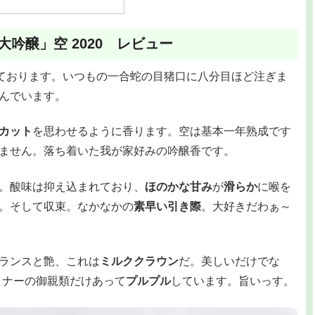
吟醸」空 2020 レビュー
ております。いつもの一合蛇の目猪口に八分目ほど注ぎま
んでいます。
カット
を思わせるように香ります。空は基本一年熟成です
ません。落ち着いた我が家好みの吟醸香です。
。酸味は抑え込まれており、
ほのかな甘み
が
滑らか
に喉を
。そして収束。なかなかの
素早い引き際
。大好きだわぁ～
ランスと艶、これは
ミルククラウン
だ。美しいだけでな
プラナーの御親類だけあって
プルプル
しています。旨いっす。