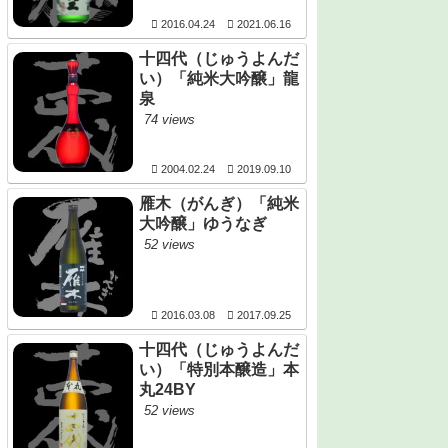
2016.04.24
2021.06.16
十四代（じゅうよんだ
い）「純米大吟醸」龍
泉
74 views
2004.02.24
2019.09.10
雁木（がんぎ）「純米
大吟醸」ゆうなぎ
52 views
2016.03.08
2017.09.25
十四代（じゅうよんだ
い）「特別本醸造」本
丸24BY
52 views