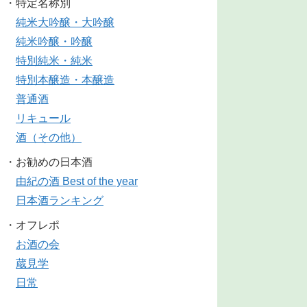
・特定名称別
純米大吟醸・大吟醸
純米吟醸・吟醸
特別純米・純米
特別本醸造・本醸造
普通酒
リキュール
酒（その他）
・お勧めの日本酒
由紀の酒 Best of the year
日本酒ランキング
・オフレポ
お酒の会
蔵見学
日常