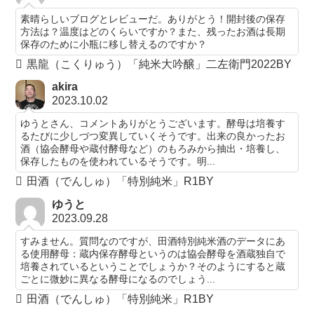
素晴らしいブログとレビューだ。ありがとう！開封後の保存
方法は？温度はどのくらいですか？また、残ったお酒は長期
保存のために小瓶に移し替えるのですか？
黒龍（こくりゅう）「純米大吟醸」二左衛門2022BY
akira
2023.10.02
ゆうとさん、コメントありがとうございます。酵母は培養す
るたびに少しづつ変異していくそうです。出来の良かったお
酒（協会酵母や蔵付酵母など）のもろみから抽出・培養し、
保存したものを使われているそうです。明...
田酒（でんしゅ）「特別純米」R1BY
ゆうと
2023.09.28
すみません。質問なのですが、田酒特別純米酒のデータにあ
る使用酵母：蔵内保存酵母というのは協会酵母を酒蔵独自で
培養されているということでしょうか？そのようにすると蔵
ごとに微妙に異なる酵母になるのでしょう...
田酒（でんしゅ）「特別純米」R1BY