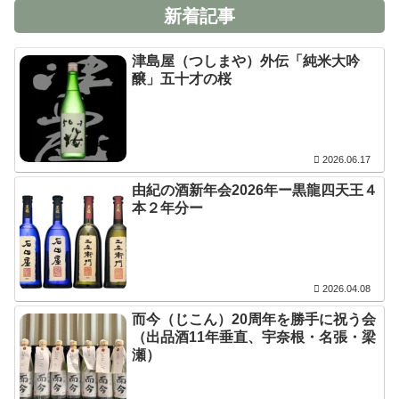
新着記事
津島屋（つしまや）外伝「純米大吟
醸」五十才の桜
2026.06.17
由紀の酒新年会2026年ー黒龍四天王４
本２年分ー
2026.04.08
而今（じこん）20周年を勝手に祝う会
（出品酒11年垂直、宇奈根・名張・梁
瀬）