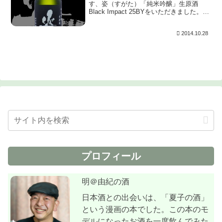
す、姿（すがた）「純米吟醸」生原酒
Black Impact 25BYをいただきました。い
つだったか？名古屋の花見の時に飲ませて
いただいてから、自宅でもじっくり飲みた
2014.10.28
いと思っていた銘柄です。ついに姿（す
が...
プロフィール
明＠由紀の酒
日本酒との出会いは、「夏子の酒」
という漫画の本でした。この本のモ
デルになったお酒を一度飲んでみた