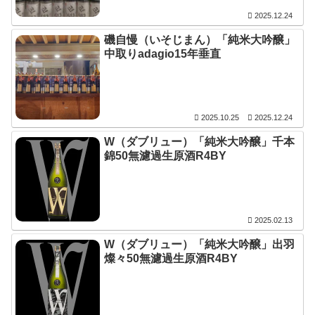
2025.12.24
磯自慢（いそじまん）「純米大吟醸」
中取りadagio15年垂直
2025.10.25
2025.12.24
W（ダブリュー）「純米大吟醸」千本
錦50無濾過生原酒R4BY
2025.02.13
W（ダブリュー）「純米大吟醸」出羽
燦々50無濾過生原酒R4BY