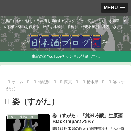
MENU
批評するのではなく日本酒を堪能するブログ。1分で読むことができ簡潔にそ
のお酒の魅力を伝える。銘柄を地域別、価格別、特定名称別に検索できます。
由紀の酒YouTubeチャンネル登録してね
ホーム
地域別
関東
栃木県
姿（す
がた）
姿（すがた）
姿（すがた）「純米吟醸」生原酒
2,500円以上4,000円未満
Black Impact 25BY
昨晩は栃木県の飯沼銘醸株式会社さんが醸