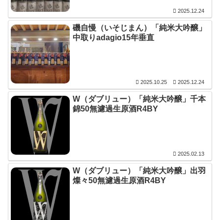
2025.12.24
磯自慢（いそじまん）「純米大吟醸」
中取りadagio15年垂直
2025.10.25
2025.12.24
W（ダブリュー）「純米大吟醸」千本
錦50無濾過生原酒R4BY
2025.02.13
W（ダブリュー）「純米大吟醸」出羽
燦々50無濾過生原酒R4BY