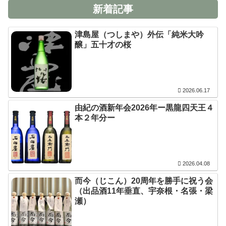
新着記事
津島屋（つしまや）外伝「純米大吟
醸」五十才の桜
2026.06.17
由紀の酒新年会2026年ー黒龍四天王４
本２年分ー
2026.04.08
而今（じこん）20周年を勝手に祝う会
（出品酒11年垂直、宇奈根・名張・梁
瀬）