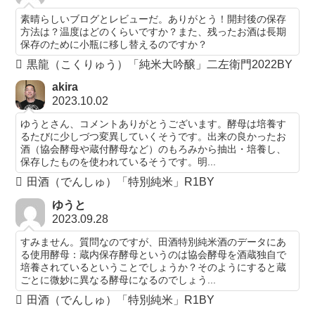
素晴らしいブログとレビューだ。ありがとう！開封後の保存
方法は？温度はどのくらいですか？また、残ったお酒は長期
保存のために小瓶に移し替えるのですか？
黒龍（こくりゅう）「純米大吟醸」二左衛門2022BY
akira
2023.10.02
ゆうとさん、コメントありがとうございます。酵母は培養す
るたびに少しづつ変異していくそうです。出来の良かったお
酒（協会酵母や蔵付酵母など）のもろみから抽出・培養し、
保存したものを使われているそうです。明...
田酒（でんしゅ）「特別純米」R1BY
ゆうと
2023.09.28
すみません。質問なのですが、田酒特別純米酒のデータにあ
る使用酵母：蔵内保存酵母というのは協会酵母を酒蔵独自で
培養されているということでしょうか？そのようにすると蔵
ごとに微妙に異なる酵母になるのでしょう...
田酒（でんしゅ）「特別純米」R1BY