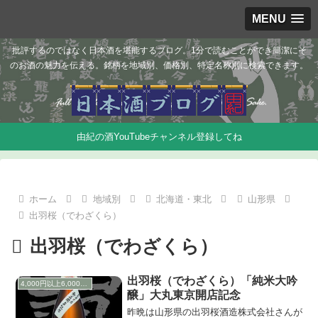
MENU
批評するのではなく日本酒を堪能するブログ。1分で読むことができ簡潔にそ
のお酒の魅力を伝える。銘柄を地域別、価格別、特定名称別に検索できます。
由紀の酒YouTubeチャンネル登録してね
ホーム
地域別
北海道・東北
山形県
出羽桜（でわざくら）
出羽桜（でわざくら）
出羽桜（でわざくら）「純米大吟
4,000円以上6,000円未満
醸」大丸東京開店記念
昨晩は山形県の出羽桜酒造株式会社さんが