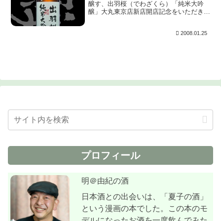
醸す、出羽桜（でわざくら）「純米大吟
醸」大丸東京店新店開店記念をいただきま
した。タイトルは長いので勝手に短くして
しまいました。（笑）。出羽桜のデフォル
2008.01.25
トに純米大吟醸というものがあったと言う
記憶がないので...
プロフィール
明＠由紀の酒
日本酒との出会いは、「夏子の酒」
という漫画の本でした。この本のモ
デルになったお酒を一度飲んでみた