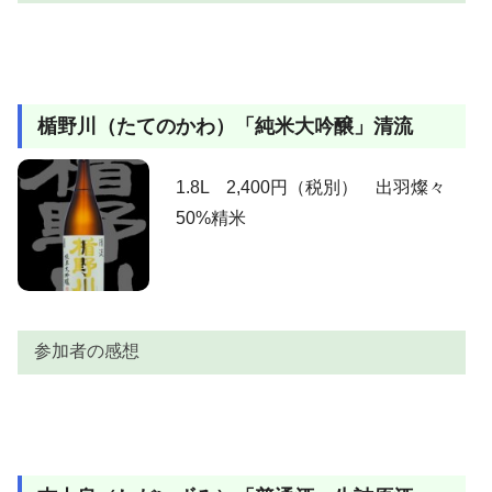
り！。
参加者
感想
この掲示板見て早速飲んでみました。 旨い！、最高
tarokichi
楯野川（たてのかわ）「純米大吟醸」清流
でした。どこかの蔵の１万円の大吟醸より旨いっす。
上立ち香は非常にほのかな芳香族。含むと柑橘系の含
み香が鋭く、一瞬の爽やかさを運んでくれます。非常
1.8L 2,400円（税別） 出羽燦々
に綺麗な造りも健在でさらさらと切れて行きます。旨
50%精米
い！、２年前に飲んだときより、僅かに価格が高くな
りましたが、相変わらず高いコストパフォーマンスで
AKIRA
す。スーパー本醸造の飲み比べでも、自分は十四代
「本丸」に次ぐ二番目の点数をつけてました。この精
米歩合で無濾過と言うのが信じられない綺麗さと含み
参加者の感想
香、山形酵母のなせる業なのでしょうか？。まさにス
ーパー本醸造でした。
参加者
感想
これが税込み2100は衝撃です。その名の通り、清流の