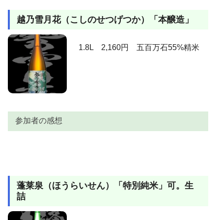
うぴぱぴ
冬の定番です。
越乃雪月花（こしのせつげつか）「本醸造」
フルーティな香りと、さらりとした飲み口がたまりま
miomio
せん。甘いのかなと思いきや、山形のお酒らしいしっ
かりとした辛さが最高です。
1.8L 2,160円 五百万石55%精米
1.8L/1900円の本醸造ながら、1万円クラスのお酒に混
ぜて自分のお酒の会に出したら1位になってしまった。
えび蔵
１年熟成させた本醸造に2割くらい大吟醸が混ぜられて
いるらしいお買い得品。
上立ち香は穏やかながら青りんごの様に香ります。こ
の時点でこの価格帯のお酒としては異質な感じ。含む
参加者の感想
と、スッキリ辛口基調の奥から我が家好みのほのかな
甘味が顔を出す。ここでもやはり、この価格帯にあり
AKIRA
がちな低精米感はなく、何クラスも上の吟醸を思わせ
参加者
感想
ます。飲み進んでいくと、先ほどが冷やしすぎだった
上立ち香はほのかながらラムネとも感じられるような
のか？キリリとしたイメージから落ち着いたスベリも
蓬莱泉（ほうらいせん）「特別純米」可。生
吟醸香が心地よい。含むと、本醸造クラスとはとても
出てきます。旨いっす。ん～まさにスーパー本醸
詰
AKIRA
思えない上質な甘味とくもりのない綺麗さ。特にこの
造！。
ほんわかしたこの甘味！いいなぁ。後半は新潟のお酒
らしく、さらり、はらりときれていきます。