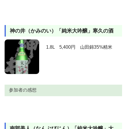
上品な香りと甘さが良い
Tomoching
値が高い酒は美味しくて当たり前って感じがします
参加者
感想
AKI
が、浦霞は美味しく値段も手ごろで良いですね。
goo
香りがよく、このクラス最高だと思います。
昭和５８年（いまから約２０年前）私は仙台支店に赴
神の井（かみのい）「純米大吟醸」寒久の酒
山本
この値段で一番旨い。
任しました。当時はお酒はほとんどが普通酒ばかりで
高浜の仁
初めて獺祭を飲んだ時から大ファンです。
しま
吟醸酒という言葉もあったかなあ、という時代、浦霞
1.8L 5,400円 山田錦35%精米
旨い！の一言。フルーティーですっきりしており、コ
「禅」に出会いました。剣菱が一番と思っていた私が
Nakamura
ストパフォーマンスも最高です。いつでも飲んでみた
日本酒に見覚めた時です。
くなる逸品です。
理由といわれると難しいが、私の大好きな味。ただそ
はせ
えむ
間違いないって！！！。
れだけです。
hassey
旅先にて購入。山口には美味し酒が多いかも。
田舎の父がこれはうまいぞ～～って勧めてくれたお
hisami
酒。しつこくないすっきりした感じ、かなり飲んでか
これは旨いですね。マスカットかパイナップルみたい
参加者の感想
リッキー
なり酔いました。
な果実系の甘酸っぱさプラス米の旨味。愉しい酔い心
ポエム
地。なんていい酒だぁ～！！。
もともと浦霞が好きだったのですが、「禅」はコクを
小島英貴
残したままあっさりとした端麗な味を醸し、ゆっくり
遠心分離、薮田搾りどちらとも美味しいですね、この
よね
参加者
感想
と味わえる酒として気に入っています。
価格帯では一番のお気に入りです。
上立ち香は、心地よく、リンゴともとれるような爽や
ゆだ
やっばいおいしい。水みたい。
南部美人（なんぶびじん）「純米大吟醸」大
かな香りです。含むと、まさに好み♪酸味がほどよく抑