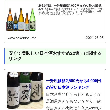
AKIRA
れそう。自分の好きな静岡吟醸の特徴とも言える日本
2021年版、一升瓶価格4,000円までの良い酒9選
20年以上飲んだ日本酒の情報を発信し続ける筆者が、一年
酒度からは想像もできないような、ほんのりと感じる
以内に購入して自宅で飲んだ中から、一升瓶価格4,000円
までの良い酒を厳選して紹介いたします。
甘味が、このお酒の造りの確かさなのでしょうか。飲
み進んでいくと、微妙に低精白感を感じたがこのお酒
の良さを壊しているわけではない。
2021.06.05
www.sakeblog.info
安くて美味しい日本酒おすすめ22選！に関する
リンク
一升瓶価格2,500円から4,000円
の旨い日本酒ランキング
日本酒専門店と言われるような
居酒屋さんでもないかぎり、飲
食店さんが実際に仕入れやすい