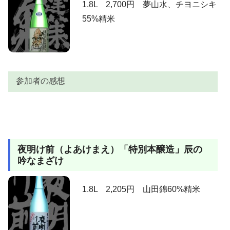
1.8L 2,700円 夢山水、チヨニシキ
55%精米
参加者の感想
参加者
感想
うまきち
飲みやすいねぇ。
夜明け前（よあけまえ）「特別本醸造」辰の
村田清博
冷やでも燗でもおいしい。
吟なまざけ
近所の酒屋で量り売りしてくれます。飲みすぎちゃっ
うひあは
て困ります。
1.8L 2,205円 山田錦60%精米
上立ち香は穏やかで、ほんのりわたあめの機械を動か
した時のように、甘く香ります。含むと、まとまりの
ある綺麗な造りの中からじわじわとにじみ出してくる
AKIRA
旨みの中に、黒糖様の甘味を見つけることが出来る。