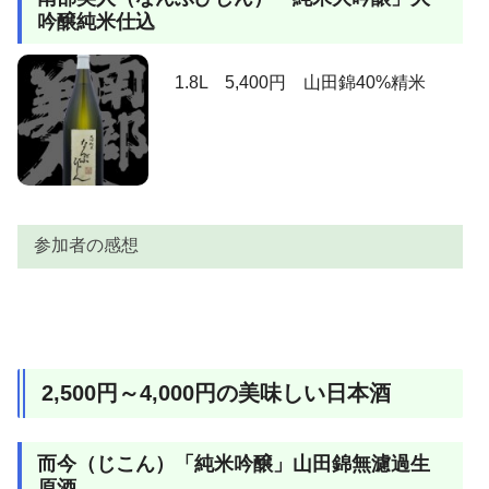
なごみの
前に出て来ようとするアルコールぶんをしっかり押さ
吟醸純米仕込
AKIRA
えられていて、ほのかに甘い。味わいの押し出しは淡
叔父
え、和食にも良く合うスッキリ感あり。
く、短い。綺麗な造りを思わせる潔い引きも好印象の
たまたま近所の酒屋さんで見つけました。「2割3分」
お酒でした。
1.8L 5,400円 山田錦40%精米
たん
もありましたが「3割9分」の方が値段も手頃だったの
で試しに買って飲んでみたところ旨いんだこれが！。
他の方も書いていらしたけど、この味でこの価格はす
ごい！ひとつ下の獺祭50ともども、コストパフォーマ
葉
ンスNO.1じゃないかと思います。香り華やかですっき
り。
参加者の感想
我が故郷山口のお酒。米の旨味がしっかり出てるか
芳くん
な。
酒飲み
とにかく美味い、安い！。
参加者
感想
獺祭３９でもいいのですが、純米吟醸の５０がもっと
おったっ
上立ち香は、穏やかながら心地よくメロンの様に香り
コストパフォーマンスに秀でてるんですが・・・。周
きー
2,500円～4,000円の美味しい日本酒
ます。含むと、何とも上品ながらこれまた心地よい強
りが大吟ばかりだと・・。
めの甘味が膨らむ。１２年前のイメージが蘇るよう♪。
たく
価格以上の味かな・・。
しかしその幸せな甘味を感じさせてくれるのは一瞬
AKIRA
而今（じこん）「純米吟醸」山田錦無濾過生
で、潔く引いていきます。この引きの良さはダレてな
原酒