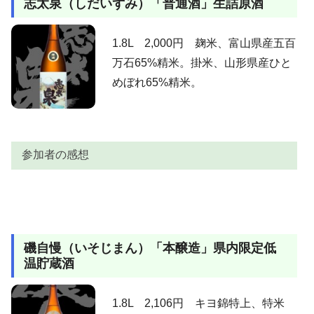
志太泉（しだいずみ）「普通酒」生詰原酒
リッキー
ごとき透明感と、爽やかな味と香り。十四代「本丸」
ポエム
とか飛露喜とかが実質的には3000以内で入手不可能な
今、楯野川「清流」が最強で間違いないでしょう。
1.8L 2,000円 麹米、富山県産五百
良い酒ではないんですけど、非常に面白い酒です。一
万石65%精米。掛米、山形県産ひと
じょに
升2000円未満で探すなら今のところこれ一択ですね。
めぼれ65%精米。
特別本醸造の時の感想となります。上立ち香は上品で
バニラを感じさせてくれます。含むと、優しい甘味が
うっすらと感じさせるアルコール感と共に平行線をた
どる。比較的さらさらと流れて行くさまは、名の如く
参加者の感想
まさに清流。相変わらずのコストパフォーマンスで
AKIRA
す。
わずかに感じるアルコール感は前回も感じたが、以
前の日記を確認すると、開栓後一週間で薄れたよう。
参加者
感想
しかし、今回は開栓後２日でもう無い。。。もう一度
静岡在住ですが、何といっても生詰原酒ひやおろしを
購入して雅山流あたりと、飲み比べてみようかな♪。
磯自慢（いそじまん）「本醸造」県内限定低
山葵
おいて右に出るものは無いと思います。普通酒が、あ
温貯蔵酒
れだけの旨みを持つなんて最高です。
上立ち香は非常にほのか。含むと、原酒らしいメリハ
リの中でしっかりと弾ける南国フルーツ様の甘味。こ
1.8L 2,106円 キヨ錦特上、特米