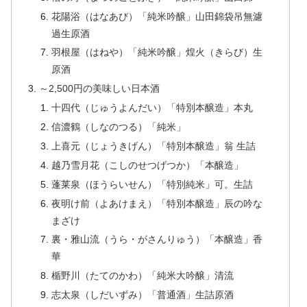
花陽浴（はなあび）「純米吟醸」山田錦袋吊無濾
過生原酒
羽根屋（はねや）「純米吟醸」煌火（きらび）生
原酒
～2,500円の美味しい日本酒
十四代（じゅうよんだい）「特別本醸造」本丸
信濃鶴（しなのつる）「純米」
上喜元（じょうきげん）「特別本醸造」翁 生詰
越乃雪月花（こしのせつげつか）「本醸造」
蓬莱泉（ほうらいせん）「特別純米」可。生詰
夜明け前（よあけまえ）「特別本醸造」辰の吟な
まざけ
裏・雅山流（うら・がさんりゅう）「本醸造」香
華
楯野川（たてのかわ）「純米大吟醸」清流
志太泉（しだいずみ）「普通酒」生詰原酒