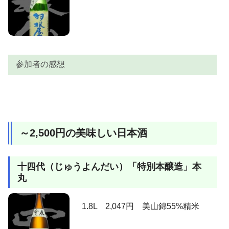
ておらず、弾けてます！ほとばしってます。でも、何
処か安心感。腰の強さから来るものなのか？、後半感
じるうっすらとした苦みがまとめているからなの
か？。いや?旨いっす。
参加者の感想
参加者
感想
上立ち香はほのかながらパインやマスカットのように
～2,500円の美味しい日本酒
香ります。含むと優しい甘味♪。ほのかな酸はワクまで
行かず、器（うつわ）となって全体を支えており、ま
とまりを見せる。原酒でこの優しさ！。６０％精米と
AKIRA
十四代（じゅうよんだい）「特別本醸造」本
あるが、粕歩合の高さを思わせる酒質の良さ、キレ。
丸
旨いやんけ?。飲み進んで行くと、温度が上がったため
か？ひとまわり大き目の器（うつわ）に変化し、楽し
ませてくれます。旨いっす。
1.8L 2,047円 美山錦55%精米