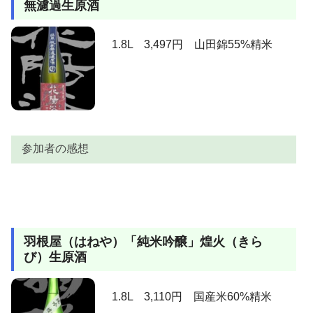
無濾過生原酒
味は、この華やかな印象と相反するかのような優し
たい味♪飲み続けられる価格もお気に入りの大きなポイ
さ。名残惜しい藤の花をも連想させます。引き際に、
ントです！。
AKIRA
ほんの僅かに硬さを見せるも、相変わらずの安心感。
ジューシーでフルーティーな味わい。無濾過生原酒で
1.8L 3,497円 山田錦55%精米
以前表現した、「水面に落とした水滴によって出来た
すが、甘味が濃すぎることもなく適度な酸味がアクセ
酒エボ
王冠のような含み香、その後広がる甘味は波紋。」と
ントになっていて、なかなか軽快な飲み心地です。
言うストーリーはそのまま受け継がれています。旨い
値段的にも安くて、かなりお買い得感がありますね。
っす。
もんだみ
安くてうまいですね！！濃くもなくあっさりでもな
ん
く・・・ずっと飲んでいても飽きないですね。
参加者の感想
参加者
感想
上立ち香は心地よく華やかで、マスカットの様に香り
羽根屋（はねや）「純米吟醸」煌火（きら
ます。含むと・・・「おいしィ～これ！」おおおお。
び）生原酒
結構派手な味の出方。岡本太郎よろしく芸術という名
の甘みが爆発してます。トリックアートで額縁から絵
がはみ出しているかのよう。酸味も程よくあるのです
1.8L 3,110円 国産米60%精米
AKIRA
が、よくある枠と言うか、輪郭のようなものは形成し