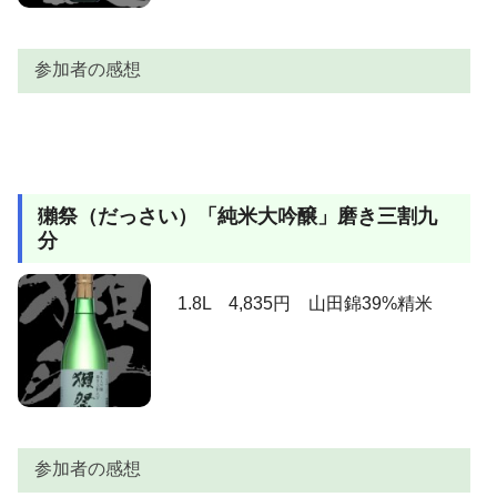
参加者の感想
参加者
感想
大阪心斎橋の牛たん屋さん「吉次」で初めて飲みまし
獺祭（だっさい）「純米大吟醸」磨き三割九
た。このお店の「辛み」をあてに飲む禅は最高です。
分
麹の香りがしっかりと残った、それでいて「純米」の
上くん
香りが醸し出す旨みは最高です。大津波の影響を受け
ましたが、早期に復旧して美味しいお酒を私たちに提
1.8L 4,835円 山田錦39%精米
供している気持ちも嬉しいですね。今では必ず冷蔵庫
に１本控えていないと不安な状態にさせるお酒です。
かおぴん
十四代本丸に似た飲みやすさ。
いとう
上品な香りと甘さが良い
浦霞の純米大吟醸が大好きで、この禅も好き、少し端
エコエコ
麗ですがそこがまた・・。
参加者の感想