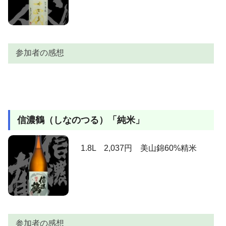
参加者の感想
参加者
感想
酔いどれ
吟醸酒のような素晴らしい香り！。
信濃鶴（しなのつる）「純米」
simi
飲みたくなってきた。
abe
安いわりには香りが良くてうまい。
1.8L 2,037円 美山錦60%精米
hiroki
値段以上の旨さです。
地元のお店(居酒屋）でしか飲んだことが ないのです
はんな
が（お店には残念な事に売ってなく） とっても 飲
みやすかったお気に入りのお酒のひとつです。
とても２０００円代で飲めるお酒ではないですね、手
わさび
に入りにくいのが残念ですが。
参加者の感想