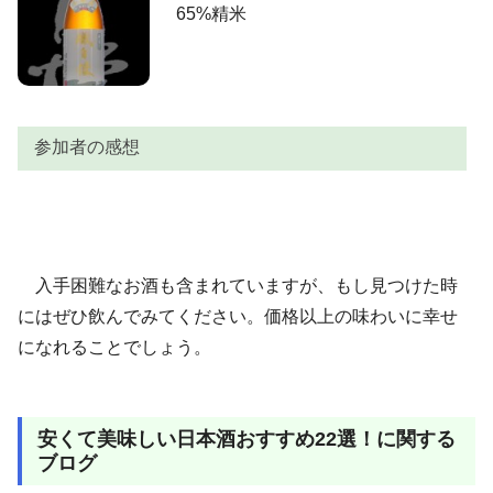
れほどの米の甘味を表現しながらも低精白感はまった
65%精米
AKIRA
く無く、驚くほどのパフォーマンスを見せてくれま
す。アルコールの弾け方もまた面白いお酒でした。旨
いっす。世の中には、とんでもない普通酒が存在する
もんですねぇ。
参加者の感想
参加者
感想
この味でこの安さ、冷ではさらっと、ぬる燗では旨口
H＆S
入手困難なお酒も含まれていますが、もし見つけた時
に1年通してないのが寂しい。
にはぜひ飲んでみてください。価格以上の味わいに幸せ
磯自慢フ
何度飲んでも旨い。
になれることでしょう。
ァミリー
まなふみ
新鮮でおいしいです。
上立ち香は本醸造の熟成酒ながら、ほんのりとバニラ
安くて美味しい日本酒おすすめ22選！に関する
とも思えるような吟醸香が上品です。含むと、今まで
ブログ
飲んだ磯自慢に共通している酸味の少ない綺麗な造り
を感じ、熟成酒らしい落ち着いた飲み口で盃を重ねら