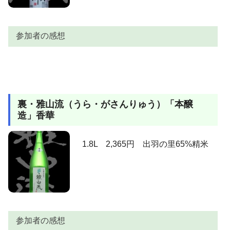
黒糖の甘味といっても決して重いわけではなく、フッ
トワークも軽く切れていきます。旨いっす♪。
参加者の感想
参加者
感想
ハチ公
うまい！私の大好きな味でした。
裏・雅山流（うら・がさんりゅう）「本醸
豊田の和
コストパフォーマンス抜群、こんなお酒があったなん
造」香華
ちゃん
て目から鱗。
ＬＥＯ
さすがアルプス酵母＋山田錦。最高です。
1.8L 2,365円 出羽の里65%精米
上立ち香は華やかでリンゴの様に香ります。含むと、
より明確なリンゴが吹きぬけます。まるで美しいロン
グの黒髪をなびかせチリンチリンと自転車で追い抜か
れた時に感じたかのよう。え～そうです、妄想癖なん
AKIRA
です。味の出方は濃密でトロリと甘味を感じさせてく
れます。おいしぃ?これ！。後半はアルコールでキュっ
と締める感じ。旨いっす。スーパー本醸造ここにあ
参加者の感想