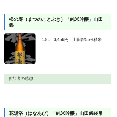
デルを出してきて注ぎなおす。こりゃ一升瓶でもなく
参加者
感想
なるのが早そうです。旨いっす。
美味しい、ワインと同じ温度で戴くと本当に美味しい
松の寿（まつのことぶき）「純米吟醸」山田
ですね、日本酒もワインと同じ１５度が美味しいと思
錦
います。冷えて美味しいのと常温で美味しいのでは造
よしい
りが違うのでしょうか？でも同じ酒造り無濾過無加水
生原酒と書いて有りました。香も控えめで食事にも差
1.8L 3,456円 山田錦55%精米
し障りの無いのがいいです。
山田錦や雄町がうまいのは当たり前。このお酒は酒造
好適米ではなく、御飯用のお米。そんな米を使い、す
ごく美味しいお米を作った心意気と嬉しいお値段。そ
マーキー
して純米大吟醸無濾過生原酒なので、原酒なのにスッ
キリした飲み口、大吟醸なのにコクのある味わいそし
参加者の感想
て、ラベルの文字とネーミングに惚れました。でも投
票になると知名度がないからな。
のんべぇ
本当に美味しい、この価格で飲める幸せ。
参加者
感想
とにかく「イヤミ」がない素直な、それでいてきちん
上立ち香は心地よく華やかでマスカットを思わせま
とボディーのあるバランスのいいお酒。ヘンな香りも
丸テーブ
花陽浴（はなあび）「純米吟醸」山田錦袋吊
す。含むと、ふわっと広がる華やかさと共に膨らむ甘
しないので、食べ物を選ばない、いつまでも飲んでい
ル