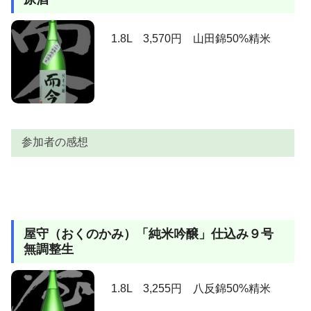
いですよね？（笑）。食事が進んでくると、受け答え
てくれるかのように甘味が支えてくれます。幸せが少
しだけ伸びるようになったか？。旨いっす。
1.8L 3,570円 山田錦50%精米
参加者の感想
参加者
感想
上立ち香は穏やかながらメロンのように香ります。含
屋守（おくのかみ）「純米吟醸」仕込み９号
むと、おや？、この落ち着き、この安定感は何だ？。
無調整生
思い浮かんだ言葉は「長久」「練達」。もちろん而今
AKIRA
らしいジューシーな甘味と甘味の割に引きが良いのは
健在。下から支えている器がしっかりしているからこ
1.8L 3,255円 八反錦50%精米
その安定感、バランス。素晴らしい。旨いっす。