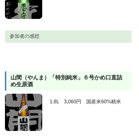
参加者の感想
参加者
感想
上立ち香は心地よく華やかでマスカットの様に香りま
山間（やんま）「特別純米」６号かめ口直詰
す。おっ既に我が家好み♪いい香り出てます。含むと、
め生原酒
生酒から想定していたよりも落ち着いた口当たりと相
AKIRA
乗効果で特徴のある甘味がジュワっとしみだしてきま
す。後半は僅かに余韻も楽しめますが、そこは吟醸、
1.8L 3,060円 国産米60%精米
スッキリと引いていきます。甘いのに引きが早い。そ
んなところもまさに我が家好み。旨いっす。