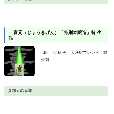
ぶっぺ
純米吟醸と間違えちゃう美味さです。
初めてお便りします｡このようなさわやかなお酒は、他
山口M.Y
にありません。14代に対抗できるお酒を、いまだに知
参加者
感想
りません｡
上立ち香は心地よくバニラのように香ります。含むと
かつ
本醸造をこえた味。
上喜元（じょうきげん）「特別本醸造」翁 生
優しい米の甘味。軽い加水感ながら限界ぎりぎりまで
コストパフォーマスな銘酒ですね！、でも入手困難な
詰
米の旨みを表現してきます。う～ん旨いっす。驚くべ
備前焼
んですね！｡
AKIRA
きは、このお酒の価格！。１，８５０円は普通酒の価
上立ち香は、穏やかながら上品にバニラの様に香り
格帯ですが、これほど米の旨みを感じさせてくれつ
1.8L 2,160円 大吟醸ブレンド、非
ます。含むと、トロンとした口当たりで生クリームを
つ、香りも程好く・・・見事なパフォーマンス。蔵元
公開
思わせるような甘味が、心地よく膨らみます。酸味や
の心意気に乾杯♪。
AKIRA
苦味、渋味が抑え込まれているので複雑さや幅はな
く、どこまでもストレートに伸びたレールを超伝導よ
ろしく滑って行きます。気がついた時には、地平線の
彼方。旨いっす。
参加者の感想
参加者
感想