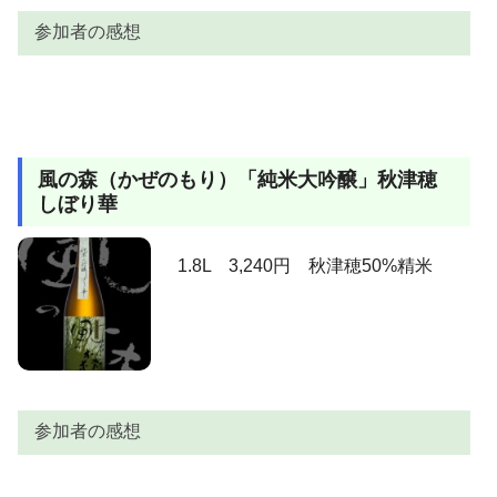
参加者の感想
参加者
感想
kerorin
今年のお気に入りです。
風の森（かぜのもり）「純米大吟醸」秋津穂
キラリ光ってます！次世代のエース候補です（＾＾
ＭＯＤＳ
しぼり華
ｖ。
上立ち香は、何ともフレッシュ！、ラムネを思わせる
1.8L 3,240円 秋津穂50%精米
ように程よく香ります。含むと究極のシュワ甘♪。そう
そうこれこれ♪、この甘味。後半も口中に長々と残るこ
とはなく、潔く引いていきます。いつもの一合蛇の目
で、残り少なくなったお酒を名残惜しく撹拌している
と、ほんのり乳酸を思わせるような旨みも出てきまし
AKIRA
た。チマチマ飲んでいるのがわずらわしくなり、今度
は多めに含む。口中で長く保持せず、ゴクっと飲み込
参加者の感想
む。ん～旨い。９０ｍｌの大き目のお猪口で飲んでい
た父も、グラスでゴクゴク飲みたいと言うので、リー