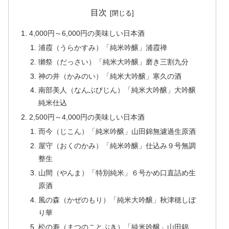
目次
4,000円～6,000円の美味しい日本酒
浦霞（うらかすみ）「純米吟醸」浦霞禅
獺祭（だっさい）「純米大吟醸」磨き三割九分
神の井（かみのい）「純米大吟醸」寒久の酒
南部美人（なんぶびじん）「純米大吟醸」大吟醸
純米仕込
2,500円～4,000円の美味しい日本酒
而今（じこん）「純米吟醸」山田錦無濾過生原酒
屋守（おくのかみ）「純米吟醸」仕込み９号無調
整生
山間（やんま）「特別純米」６号かめ口直詰め生
原酒
風の森（かぜのもり）「純米大吟醸」秋津穂しぼ
り華
松の寿（まつのことぶき）「純米吟醸」山田錦