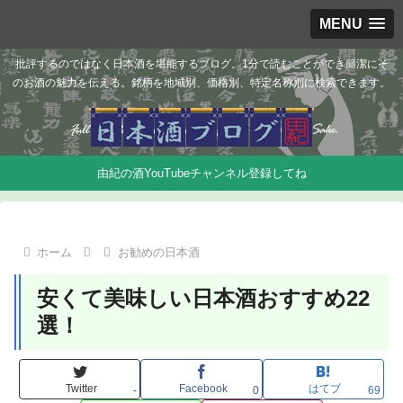
MENU
批評するのではなく日本酒を堪能するブログ。1分で読むことができ簡潔にそ
のお酒の魅力を伝える。銘柄を地域別、価格別、特定名称別に検索できます。
由紀の酒YouTubeチャンネル登録してね
ホーム
お勧めの日本酒
安くて美味しい日本酒おすすめ22
選！
Twitter
Facebook
はてブ
-
0
69