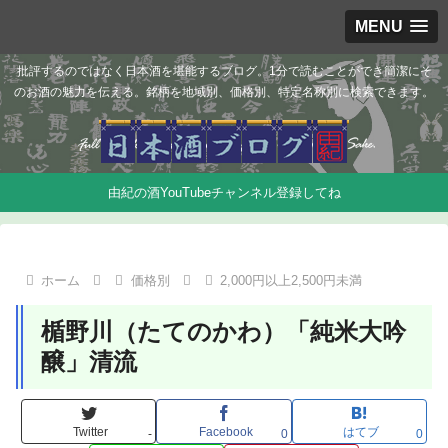
MENU
批評するのではなく日本酒を堪能するブログ。1分で読むことができ簡潔にそ
のお酒の魅力を伝える。銘柄を地域別、価格別、特定名称別に検索できます。
由紀の酒YouTubeチャンネル登録してね
ホーム
価格別
2,000円以上2,500円未満
楯野川（たてのかわ）「純米大吟
醸」清流
Twitter
Facebook
はてブ
-
0
0