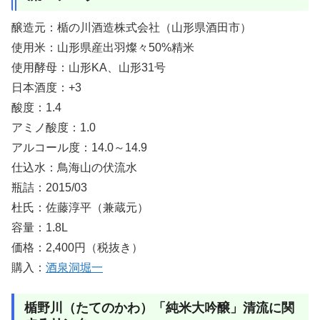
醸造元：楯の川酒造株式会社（山形県酒田市）
使用米：山形県産出羽燦々50%精米
使用酵母：山形KA、山形31号
日本酒度：+3
酸度：1.4
アミノ酸度：1.0
アルコール度：14.0～14.9
仕込水：鳥海山の伏流水
瓶詰：2015/03
杜氏：佐藤淳平（兼蔵元）
容量：1.8L
価格：2,400円（税抜き）
購入：
酒泉洞堀一
楯野川（たてのかわ）「純米大吟醸」清流に関