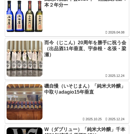
本２年分ー
2026.04.08
而今（じこん）20周年を勝手に祝う会
（出品酒11年垂直、宇奈根・名張・梁
瀬）
2025.12.24
磯自慢（いそじまん）「純米大吟醸」
中取りadagio15年垂直
2025.10.25
2025.12.24
W（ダブリュー）「純米大吟醸」千本