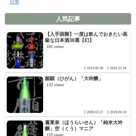
日常
人気記事
【入手困難】一度は飲んでおきたい高
級な日本酒36選【幻】
181 views
2014.06.30
2024.12.24
鄙願（ひがん）「大吟醸」
132 views
2005.03.27
2019.09.10
蓬莱泉（ほうらいせん）「純米大吟
醸」空（くう）マニア
118 views