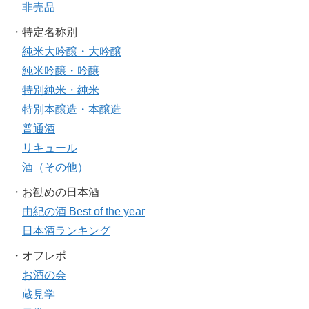
非売品
・特定名称別
純米大吟醸・大吟醸
純米吟醸・吟醸
特別純米・純米
特別本醸造・本醸造
普通酒
リキュール
酒（その他）
・お勧めの日本酒
由紀の酒 Best of the year
日本酒ランキング
・オフレポ
お酒の会
蔵見学