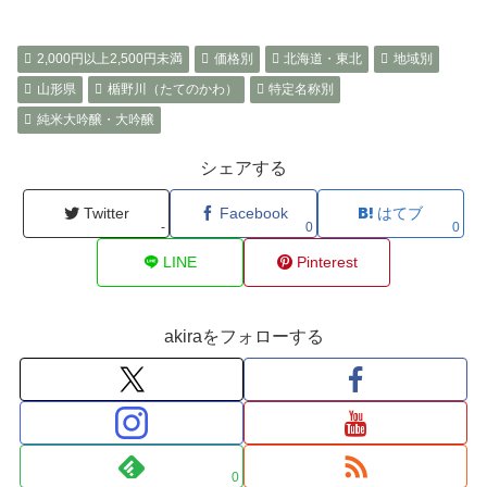
2,000円以上2,500円未満
価格別
北海道・東北
地域別
山形県
楯野川（たてのかわ）
特定名称別
純米大吟醸・大吟醸
シェアする
Twitter
Facebook
はてブ
-
0
0
LINE
Pinterest
akiraをフォローする
0