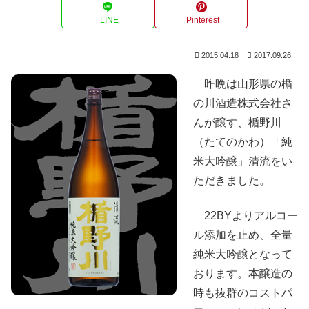
LINE
Pinterest
2015.04.18
2017.09.26
昨晩は山形県の楯
の川酒造株式会社さ
んが醸す、楯野川
（たてのかわ）「純
米大吟醸」清流をい
ただきました。
22BYよりアルコー
ル添加を止め、全量
純米大吟醸となって
おります。本醸造の
時も抜群のコストパ