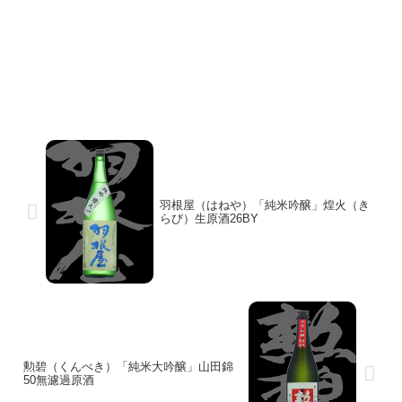
羽根屋（はねや）「純米吟醸」煌火（き
らび）生原酒26BY
勲碧（くんぺき）「純米大吟醸」山田錦
50無濾過原酒