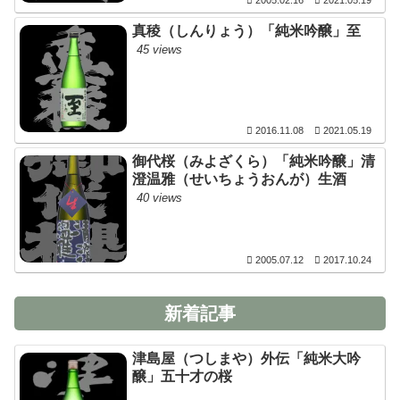
2005.02.16
2021.05.19
真稜（しんりょう）「純米吟醸」至
45 views
2016.11.08
2021.05.19
御代桜（みよざくら）「純米吟醸」清
澄温雅（せいちょうおんが）生酒
40 views
2005.07.12
2017.10.24
新着記事
津島屋（つしまや）外伝「純米大吟
醸」五十才の桜