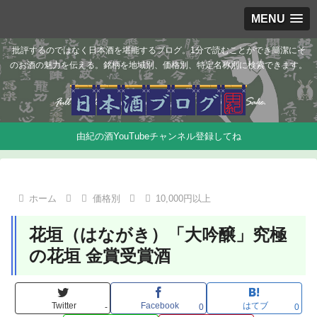
MENU
批評するのではなく日本酒を堪能するブログ。1分で読むことができ簡潔にそ
のお酒の魅力を伝える。銘柄を地域別、価格別、特定名称別に検索できます。
由紀の酒YouTubeチャンネル登録してね
ホーム
価格別
10,000円以上
花垣（はながき）「大吟醸」究極
の花垣 金賞受賞酒
Twitter
Facebook
はてブ
-
0
0