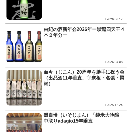
2026.06.17
由紀の酒新年会2026年ー黒龍四天王４
本２年分ー
2026.04.08
而今（じこん）20周年を勝手に祝う会
（出品酒11年垂直、宇奈根・名張・梁
瀬）
2025.12.24
磯自慢（いそじまん）「純米大吟醸」
中取りadagio15年垂直