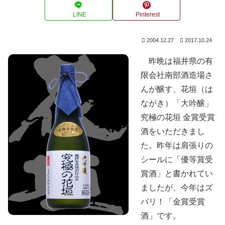
LINE
Pinterest
2004.12.27
2017.10.24
昨晩は福井県の有
限会社南部酒造場さ
んが醸す、花垣（は
ながき）「大吟醸」
究極の花垣 金賞受賞
酒をいただきまし
た。昨年は肩張りの
シールに「優等賞受
賞酒」と書かれてい
ましたが、今年はズ
バリ！「金賞受賞
酒」です。