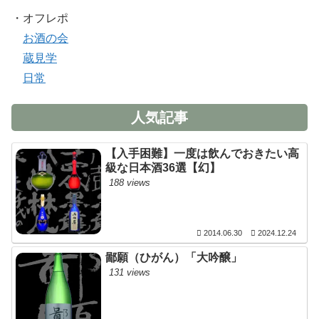
・オフレポ
お酒の会
蔵見学
日常
人気記事
【入手困難】一度は飲んでおきたい高
級な日本酒36選【幻】
188 views
2014.06.30
2024.12.24
鄙願（ひがん）「大吟醸」
131 views