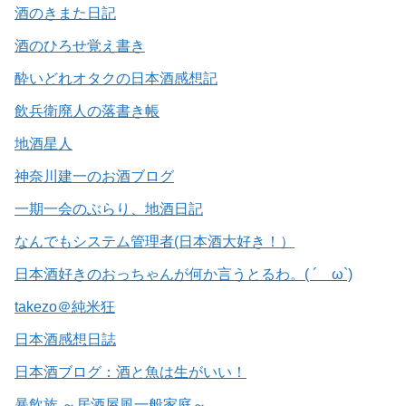
酒のきまた日記
酒のひろせ覚え書き
酔いどれオタクの日本酒感想記
飲兵衛廃人の落書き帳
地酒星人
神奈川建一のお酒ブログ
一期一会のぶらり、地酒日記
なんでもシステム管理者(日本酒大好き！）
日本酒好きのおっちゃんが何か言うとるわ。( ´ ω`)
takezo＠純米狂
日本酒感想日誌
日本酒ブログ：酒と魚は生がいい！
暴飲族 ～居酒屋風一般家庭～