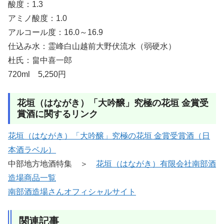
酸度：1.3
アミノ酸度：1.0
アルコール度：16.0～16.9
仕込み水：霊峰白山越前大野伏流水（弱硬水）
杜氏：畠中喜一郎
720ml 5,250円
花垣（はながき）「大吟醸」究極の花垣 金賞受
賞酒に関するリンク
花垣（はながき）「大吟醸」究極の花垣 金賞受賞酒（日
本酒ラベル）
中部地方地酒特集 ＞
花垣（はながき）有限会社南部酒
造場商品一覧
南部酒造場さんオフィシャルサイト
関連記事