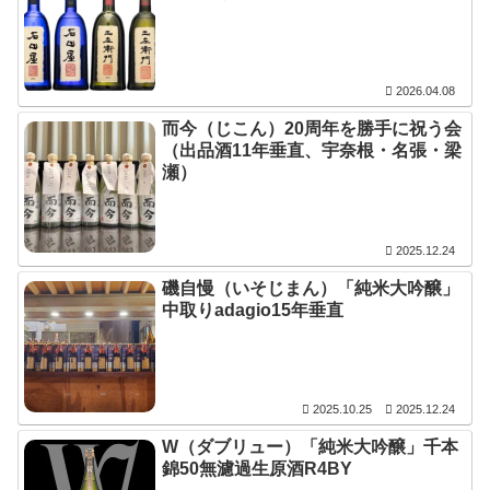
2026.04.08
而今（じこん）20周年を勝手に祝う会
（出品酒11年垂直、宇奈根・名張・梁
瀬）
2025.12.24
磯自慢（いそじまん）「純米大吟醸」
中取りadagio15年垂直
2025.10.25
2025.12.24
W（ダブリュー）「純米大吟醸」千本
錦50無濾過生原酒R4BY