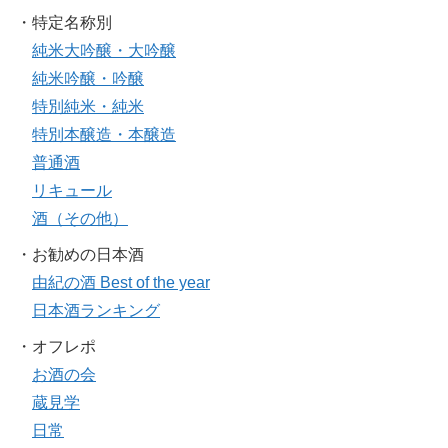
・特定名称別
純米大吟醸・大吟醸
純米吟醸・吟醸
特別純米・純米
特別本醸造・本醸造
普通酒
リキュール
酒（その他）
・お勧めの日本酒
由紀の酒 Best of the year
日本酒ランキング
・オフレポ
お酒の会
蔵見学
日常