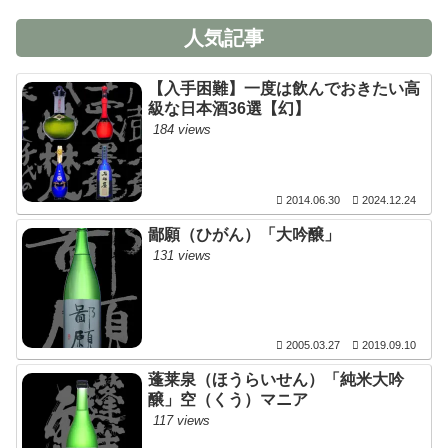
人気記事
【入手困難】一度は飲んでおきたい高
級な日本酒36選【幻】
184 views
2014.06.30
2024.12.24
鄙願（ひがん）「大吟醸」
131 views
2005.03.27
2019.09.10
蓬莱泉（ほうらいせん）「純米大吟
醸」空（くう）マニア
117 views