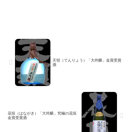
天領（てんりょう）「大吟醸」金賞受賞
酒
花垣（はながき）「大吟醸」究極の花垣
金賞受賞酒