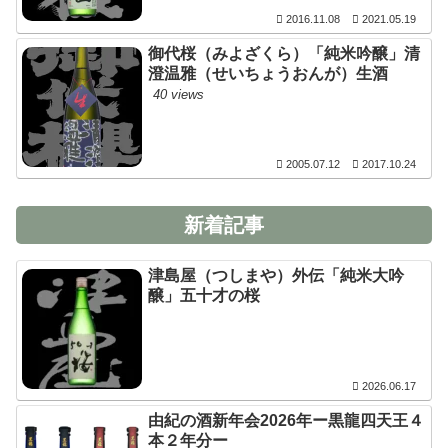
2016.11.08
2021.05.19
御代桜（みよざくら）「純米吟醸」清
澄温雅（せいちょうおんが）生酒
40 views
2005.07.12
2017.10.24
新着記事
津島屋（つしまや）外伝「純米大吟
醸」五十才の桜
2026.06.17
由紀の酒新年会2026年ー黒龍四天王４
本２年分ー