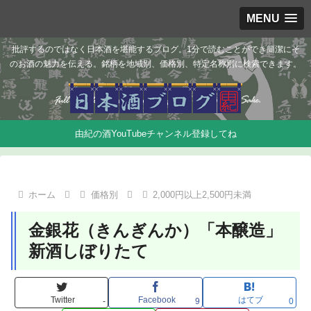
MENU
批評するのではなく日本酒を堪能するブログ。1分で読むことができ簡潔にそ
のお酒の魅力を伝える。銘柄を地域別、価格別、特定名称別に検索できます。
由紀の酒YouTubeチャンネル登録してね
ホーム
価格別
2,000円以上2,500円未満
金銀花（きんぎんか）「本醸造」
新酒しぼりたて
Twitter
Facebook
はてブ
-
9
0