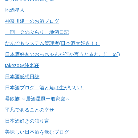
地酒星人
神奈川建一のお酒ブログ
一期一会のぶらり、地酒日記
なんでもシステム管理者(日本酒大好き！）
日本酒好きのおっちゃんが何か言うとるわ。( ´ ω`)
takezo＠純米狂
日本酒感想日誌
日本酒ブログ：酒と魚は生がいい！
暴飲族 ～居酒屋風一般家庭～
平凡であることの幸せ
日本酒好きの独り言
美味しい日本酒を飲むブログ