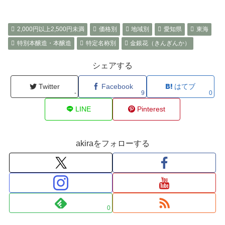
2,000円以上2,500円未満
価格別
地域別
愛知県
東海
特別本醸造・本醸造
特定名称別
金銀花（きんぎんか）
シェアする
Twitter
Facebook
はてブ
-
9
0
LINE
Pinterest
akiraをフォローする
0