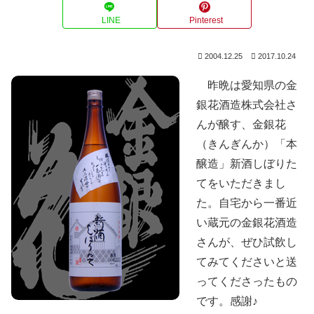
LINE
Pinterest
2004.12.25
2017.10.24
昨晩は愛知県の金
銀花酒造株式会社さ
んが醸す、金銀花
（きんぎんか）「本
醸造」新酒しぼりた
てをいただきまし
た。自宅から一番近
い蔵元の金銀花酒造
さんが、ぜひ試飲し
てみてくださいと送
ってくださったもの
です。感謝♪