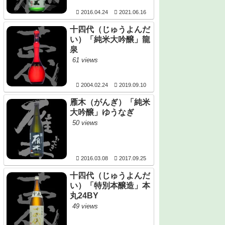
2016.04.24
2021.06.16
十四代（じゅうよんだ
い）「純米大吟醸」龍
泉
61 views
2004.02.24
2019.09.10
雁木（がんぎ）「純米
大吟醸」ゆうなぎ
50 views
2016.03.08
2017.09.25
十四代（じゅうよんだ
い）「特別本醸造」本
丸24BY
49 views