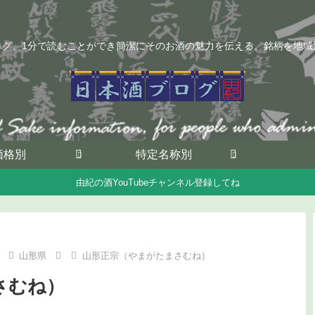
ログ。1分で読むことができ簡潔にそのお酒の魅力を伝える。銘柄を地域
価格別
特定名称別
由紀の酒YouTubeチャンネル登録してね
山形県
山形正宗（やまがたまさむね）
さむね）