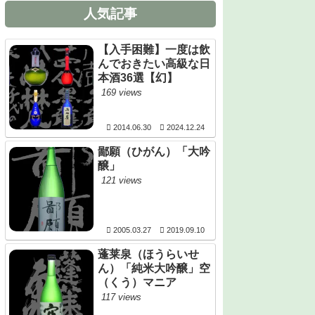
人気記事
【入手困難】一度は飲
んでおきたい高級な日
本酒36選【幻】
169 views
2014.06.30
2024.12.24
鄙願（ひがん）「大吟
醸」
121 views
2005.03.27
2019.09.10
蓬莱泉（ほうらいせ
ん）「純米大吟醸」空
（くう）マニア
117 views