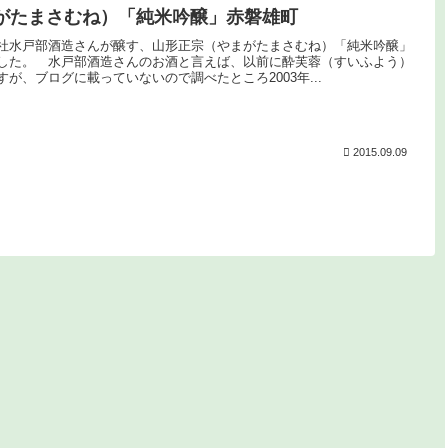
がたまさむね）「純米吟醸」赤磐雄町
社水戸部酒造さんが醸す、山形正宗（やまがたまさむね）「純米吟醸」
した。 水戸部酒造さんのお酒と言えば、以前に酔芙蓉（すいふよう）
が、ブログに載っていないので調べたところ2003年...
2015.09.09