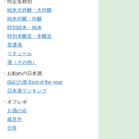
・特定名称別
純米大吟醸・大吟醸
純米吟醸・吟醸
特別純米・純米
特別本醸造・本醸造
普通酒
リキュール
酒（その他）
・お勧めの日本酒
由紀の酒 Best of the year
日本酒ランキング
・オフレポ
お酒の会
蔵見学
日常