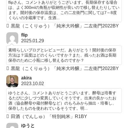
flipさん、コメントありがとうございます。長期保存する場合
は、よく300mlの角瓶が収納性が良いので移し替えたりしてい
ます。開封後の保存温度は、この二左衛門に関しては7～8度
くらいの冷蔵庫です。生酒...
黒龍（こくりゅう）「純米大吟醸」二左衛門2022BY
flip
2025.01.29
素晴らしいブログとレビューだ。ありがとう！開封後の保存
方法は？温度はどのくらいですか？また、残ったお酒は長期
保存のために小瓶に移し替えるのですか？
黒龍（こくりゅう）「純米大吟醸」二左衛門2022BY
akira
2023.10.02
ゆうとさん、コメントありがとうございます。酵母は培養す
るたびに少しづつ変異していくそうです。出来の良かったお
酒（協会酵母や蔵付酵母など）のもろみから抽出・培養し、
保存したものを使われているそうです。明...
田酒（でんしゅ）「特別純米」R1BY
ゆうと