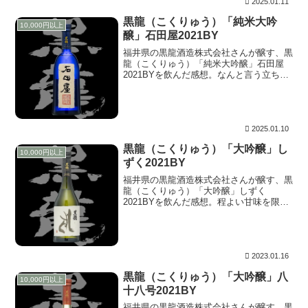
2025.01.11
黒龍（こくりゅう）「純米大吟
10,000円以上
醸」石田屋2021BY
福井県の黒龍酒造株式会社さんが醸す、黒
龍（こくりゅう）「純米大吟醸」石田屋
2021BYを飲んだ感想。なんと言う立ち居
振る舞い。これは能だ。頭や丹田の高さが
見事に地面と平行線をたどり、すぅっと動
く。この動きができれば、動画撮影時のジ
ンバルはいらないかぁ？と思わせるほど。
2025.01.10
黒龍（こくりゅう）「大吟醸」し
10,000円以上
ずく2021BY
福井県の黒龍酒造株式会社さんが醸す、黒
龍（こくりゅう）「大吟醸」しずく
2021BYを飲んだ感想。程よい甘味を限ら
れた範囲の中で堪能させてくれた後は、見
事なまでに消えていく。この消え方は今期
の石田屋や二左衛門をも上回るように感じ
ます。秀逸なのは常温付近の温度帯で、甘
味の表現は上がっても、捌けのイメージを
2023.01.16
大きく変えることなく、美しく整える。
黒龍（こくりゅう）「大吟醸」八
10,000円以上
十八号2021BY
福井県の黒龍酒造株式会社さんが醸す、黒