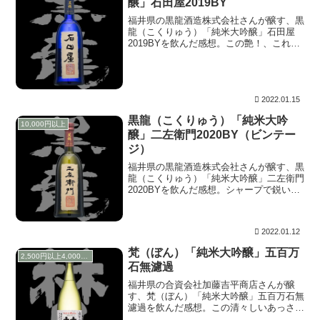
醸」石田屋2019BY
福井県の黒龍酒造株式会社さんが醸す、黒
龍（こくりゅう）「純米大吟醸」石田屋
2019BYを飲んだ感想。この艶！、これは
ダリアマキシだ。つるつるしていそうに見
えるが、質感が損なわれているわけではな
く、訴えかけてくるような描写。花弁のカ
ーブもその配列のラインも美しい。中心部
分の何とも高貴なエレガントさ。
2022.01.15
黒龍（こくりゅう）「純米大吟
10,000円以上
醸」二左衛門2020BY（ビンテー
ジ）
福井県の黒龍酒造株式会社さんが醸す、黒
龍（こくりゅう）「純米大吟醸」二左衛門
2020BYを飲んだ感想。シャープで鋭い中
に見つける甘味。これはチロリアンデージ
ーだ。気持ち良い赤の花弁の中心部分は、
秘めた甘味を小出しにしてくるよう。
2022.01.12
梵（ぼん）「純米大吟醸」五百万
2,500円以上4,000円未満
石無濾過
福井県の合資会社加藤吉平商店さんが醸
す、梵（ぼん）「純米大吟醸」五百万石無
濾過を飲んだ感想。この清々しいあっさり
感。これは睡蓮のファビオラだ。丸味を帯