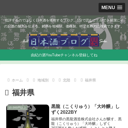
MENU
批評するのではなく日本酒を堪能するブログ。1分で読むことができ簡潔にそ
のお酒の魅力を伝える。銘柄を地域別、価格別、特定名称別に検索できます。
由紀の酒YouTubeチャンネル登録してね
ホーム
地域別
北陸
福井県
福井県
黒龍（こくりゅう）「大吟醸」し
10,000円以上
ずく2022BY
福井県の黒龍酒造株式会社さんが醸す、黒
龍（こくりゅう）「大吟醸」しずく