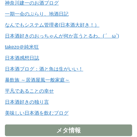
神奈川建一のお酒ブログ
一期一会のぶらり、地酒日記
なんでもシステム管理者(日本酒大好き！）
日本酒好きのおっちゃんが何か言うとるわ。( ´ ω`)
takezo＠純米狂
日本酒感想日誌
日本酒ブログ：酒と魚は生がいい！
暴飲族 ～居酒屋風一般家庭～
平凡であることの幸せ
日本酒好きの独り言
美味しい日本酒を飲むブログ
メタ情報