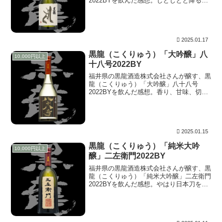
2022BYを飲んだ感想。しとしとと降る
雨、どこかから聞こえてくる雨だれのピチ
ョンという音（何故かこの音にはエコーが
かかる）、暖炉から聞こえるパチパチとい
う音。目を閉じて楽しんでいると、そんな
光景が思い浮かびます。
2025.01.17
黒龍（こくりゅう）「大吟醸」八
10,000円以上
十八号2022BY
福井県の黒龍酒造株式会社さんが醸す、黒
龍（こくりゅう）「大吟醸」八十八号
2022BYを飲んだ感想。香り、甘味、切れ
の三要素が高次元で配置されている。これ
は絹織物だ。原料の絹は、天然繊維では唯
一無二のフィラメントで、その断面は一対
の三角形。円形ではなく三角形だからこそ
の光沢。そして肌触りと、この軽さ。これ
2025.01.15
ぞ天然の奇跡。
黒龍（こくりゅう）「純米大吟
10,000円以上
醸」二左衛門2022BY
福井県の黒龍酒造株式会社さんが醸す、黒
龍（こくりゅう）「純米大吟醸」二左衛門
2022BYを飲んだ感想。やはり日本刀をイ
メージさせますが、刃先に至るまでは凄味
があるほど平滑で、先端で我にかえる。ほ
んのり甘味でスパンと切れる。例年よりも
酸は低く品格を感じさせます。