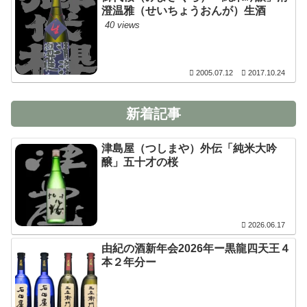
澄温雅（せいちょうおんが）生酒
40 views
2005.07.12
2017.10.24
新着記事
津島屋（つしまや）外伝「純米大吟
醸」五十才の桜
2026.06.17
由紀の酒新年会2026年ー黒龍四天王４
本２年分ー