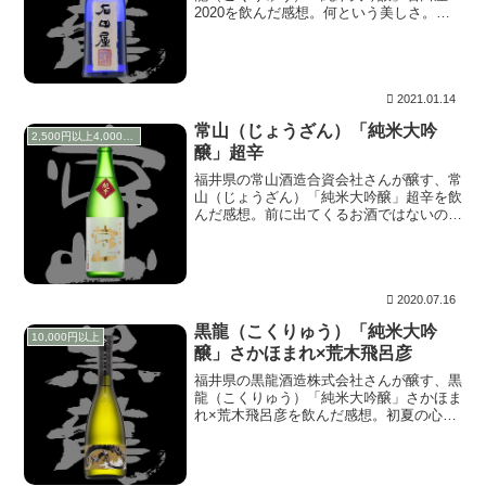
2020を飲んだ感想。何という美しさ。何
年か連続で一定量を飲むことで、はじめて
わかったような気がする石田屋のもつ宇
宙。この信じられないほどの艶、これはヒ
メリュウキンカだ。本当にこの世に存在す
る花なの？と疑いたくなるほどの光沢のあ
2021.01.14
る質感。
常山（じょうざん）「純米大吟
2,500円以上4,000円未満
醸」超辛
福井県の常山酒造合資会社さんが醸す、常
山（じょうざん）「純米大吟醸」超辛を飲
んだ感想。前に出てくるお酒ではないの
で、派手な子たちと合コンしてはいけませ
ん。奥ゆかしい佇まい。もう一度注意深く
含む。もうこの時点で釘付けです。あの目
力ですっかりやられてます。これは、クレ
マチスだ！。何という表情、口中にはすで
2020.07.16
になくとも、脳裏に焼き付く描写。
黒龍（こくりゅう）「純米大吟
10,000円以上
醸」さかほまれ×荒木飛呂彦
福井県の黒龍酒造株式会社さんが醸す、黒
龍（こくりゅう）「純米大吟醸」さかほま
れ×荒木飛呂彦を飲んだ感想。初夏の心地
よい日差しと風。これは！、ハイビスカ
ス・サニーウィンドだ。気持ち良い黄色い
花弁の描写。可愛らしい左の蕾。蕊（し
べ）と蕾が指し示す「空間」。