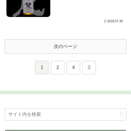
甘いのに切れる！。何と言う危険な酒なん
でしょう。2014年に由紀の酒Best of the
year になった、南部美人の大吟醸純米仕
込みを思い出します。余韻長めの南部美人
に対し、切れ方は多少刹那的。
2018.07.30
次のページ
次
1
2
4
へ