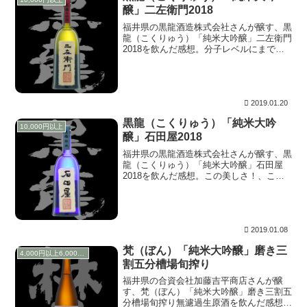
醸」二左衛門2018
福井県の黒龍酒造株式会社さんが醸す、黒
龍（こくりゅう）「純米大吟醸」二左衛門
2018を飲んだ感想。分子レベルにまで詰
まった密度、いま口にしたのは何mol分だ
ろうか？。時間軸は大幅にそのスケールを
拡大しているが、想定していたメモリまで
来ることなくストンと落ちる。
2019.01.20
黒龍（こくりゅう）「純米大吟
10,000円以上
醸」石田屋2018
福井県の黒龍酒造株式会社さんが醸す、黒
龍（こくりゅう）「純米大吟醸」石田屋
2018を飲んだ感想。この美しさ！、これ
は複雑かつ面白そうな方程式だ！。一見し
て解けそうな雰囲気だが、簡単ではない。
解き進んでいくと、最後に出たxの解は三
分の十一。美しい。
2019.01.08
梵（ぼん）「純米大吟醸」磨き三
4,000円以上6,000円未満
割五分槽場旬搾り
福井県の合資会社加藤吉平商店さんが醸
す、梵（ぼん）「純米大吟醸」磨き三割五
分槽場旬搾り無濾過生原酒を飲んだ感想。