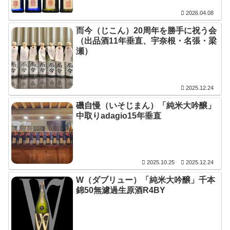
2026.04.08
而今（じこん）20周年を勝手に祝う会
（出品酒11年垂直、宇奈根・名張・梁
瀬）
2025.12.24
磯自慢（いそじまん）「純米大吟醸」
中取りadagio15年垂直
2025.10.25
2025.12.24
W（ダブリュー）「純米大吟醸」千本
錦50無濾過生原酒R4BY