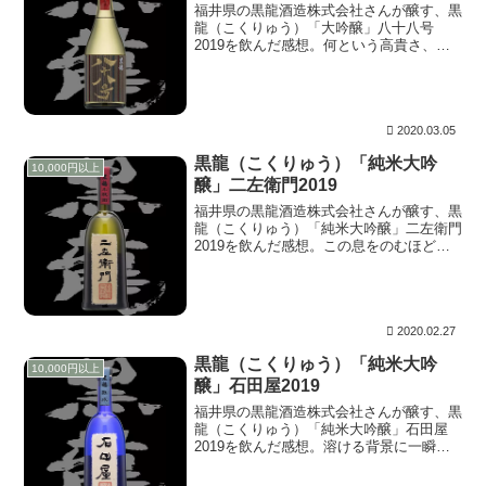
福井県の黒龍酒造株式会社さんが醸す、黒
龍（こくりゅう）「大吟醸」八十八号
2019を飲んだ感想。何という高貴さ、こ
のエレガントな雰囲気で思い浮かんだ紫
色。溶けるような緑の背景に浮かび上がる
アヤメの描写。美しい…。
2020.03.05
黒龍（こくりゅう）「純米大吟
10,000円以上
醸」二左衛門2019
福井県の黒龍酒造株式会社さんが醸す、黒
龍（こくりゅう）「純米大吟醸」二左衛門
2019を飲んだ感想。この息をのむほどの
描写。これはカールツァイスのアポゾナー
だ。ジワリとピントリングを回すと立ち上
がってくる花弁のエッジ。「欲しいのはこ
の瞬間でしょ？」と語りかけてくる。そ
う…、そこです。
2020.02.27
黒龍（こくりゅう）「純米大吟
10,000円以上
醸」石田屋2019
福井県の黒龍酒造株式会社さんが醸す、黒
龍（こくりゅう）「純米大吟醸」石田屋
2019を飲んだ感想。溶ける背景に一瞬見
せるシャープな描写。情報量（色数）は少
なく見えても、驚くほどの豊かな階調。エ