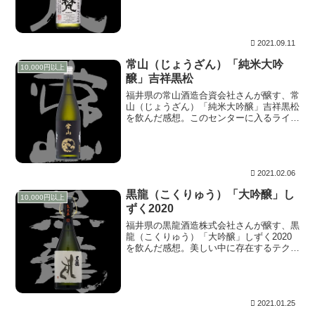
びた、ふんわりした花弁。水彩画を思わせ
るようななだらかなグラデーションは、ひ
っかかることのない梵らしさ。チャームポ
イントはチラ見せする黄色いシベ。
2021.09.11
常山（じょうざん）「純米大吟
10,000円以上
醸」吉祥黒松
福井県の常山酒造合資会社さんが醸す、常
山（じょうざん）「純米大吟醸」吉祥黒松
を飲んだ感想。このセンターに入るライ
ン、艶（あで）やかなテクスチャー、これ
は鹿の子百合だ。花脈のセンターにぴちっ
と入る筋も、中心部分の軽快なステップで
鹿の子に現れる斑点模様も艶やか。
2021.02.06
黒龍（こくりゅう）「大吟醸」し
10,000円以上
ずく2020
福井県の黒龍酒造株式会社さんが醸す、黒
龍（こくりゅう）「大吟醸」しずく2020
を飲んだ感想。美しい中に存在するテクス
チャー。これはプリムラ・ジュリアンだ。
プリムラの中でも薔薇咲きで、陰影が作り
出すグラデーションも美しい。探ると、見
えてくるZEISSマクロプラナーならではの
質感。
2021.01.25