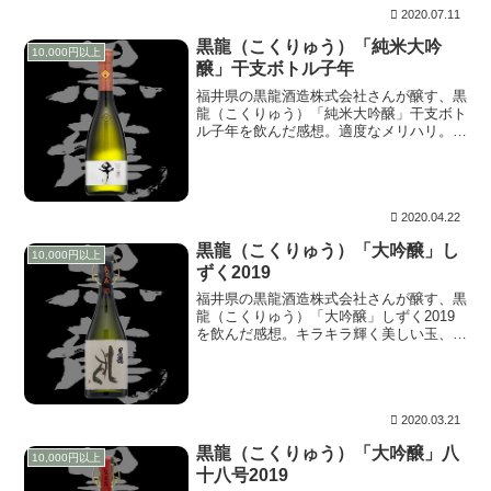
2020.07.11
黒龍（こくりゅう）「純米大吟
10,000円以上
醸」干支ボトル子年
福井県の黒龍酒造株式会社さんが醸す、黒
龍（こくりゅう）「純米大吟醸」干支ボト
ル子年を飲んだ感想。適度なメリハリ。絶
妙なコントラスト。これはカールツァイス
レンズで捉えたボケの花だ。我が家の庭先
に咲く日常なれど、その描写は非日常。
2020.04.22
黒龍（こくりゅう）「大吟醸」し
10,000円以上
ずく2019
福井県の黒龍酒造株式会社さんが醸す、黒
龍（こくりゅう）「大吟醸」しずく2019
を飲んだ感想。キラキラ輝く美しい玉、こ
れはダイヤのリングだ。菱型が幾重にも折
り重なり、見ていて飽きないその輝きは、
一見色味はなさそうでもよく見ると七色。
残念ながら口中にいてくれる時間は短く、
潔く切れていく。
2020.03.21
黒龍（こくりゅう）「大吟醸」八
10,000円以上
十八号2019