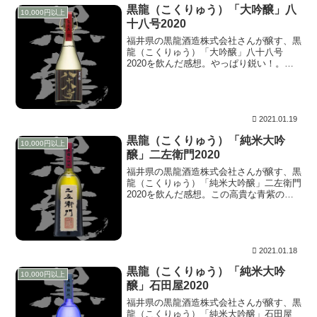
黒龍（こくりゅう）「大吟醸」八
10,000円以上
十八号2020
福井県の黒龍酒造株式会社さんが醸す、黒
龍（こくりゅう）「大吟醸」八十八号
2020を飲んだ感想。やっぱり鋭い！。甘
味は例年通りのようにも思うが、僅かに切
れているのか？。秀逸な引き際。このとて
も美しい艶！、これはカラーだ。派手な色
ではない分、残像すら残さない。しかしそ
の美しさに思わず二度見。
2021.01.19
黒龍（こくりゅう）「純米大吟
10,000円以上
醸」二左衛門2020
福井県の黒龍酒造株式会社さんが醸す、黒
龍（こくりゅう）「純米大吟醸」二左衛門
2020を飲んだ感想。この高貴な青紫の色
は、ジュリアンだ。澄んだ空気感までをも
写し取るのは、ZEISSのマクロプラナーの
仕事。本当に見せたい部分はシャープな描
写。後は美しくボケる。
2021.01.18
黒龍（こくりゅう）「純米大吟
10,000円以上
醸」石田屋2020
福井県の黒龍酒造株式会社さんが醸す、黒
龍（こくりゅう）「純米大吟醸」石田屋