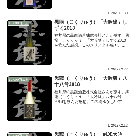
レガントに溶ける花びらと、その蕾に今後
へのさらなる期待感。
2020.01.30
黒龍（こくりゅう）「大吟醸」し
10,000円以上
ずく2018
福井県の黒龍酒造株式会社さんが醸す、黒
龍（こくりゅう）「大吟醸」しずく2018
を飲んだ感想。このクリスタル感！、これ
は「Carl Zeiss Makro-Planar」と言うレン
ズで撮影した水面だ！。キラキラと輝いて
いる部分だけでなく、シャドー部分も含め
て豊かな階調。描かれている水のプルプル
感。
2019.02.22
黒龍（こくりゅう）「大吟醸」八
10,000円以上
十八号2018
福井県の黒龍酒造株式会社さんが醸す、黒
龍（こくりゅう）「大吟醸」八十八号
2018を飲んだ感想。この奥ゆかしい甘
味。これは一昔前の京都だ。街並みは厳
か、かつ落ち着いた佇まい。流れる時まで
ゆっくりに感じる空気。そして話す言葉の
雰囲気すらふんわりと穏やか。
2019.02.12
黒龍（こくりゅう）「純米大吟
10,000円以上