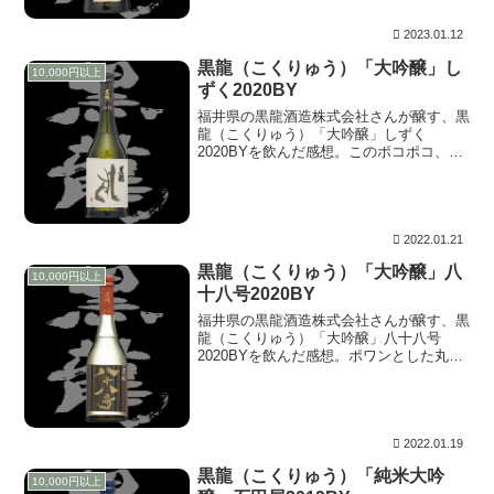
いていく様は、酒はこうあるべきを体現し
ています。
2023.01.12
黒龍（こくりゅう）「大吟醸」し
10,000円以上
ずく2020BY
福井県の黒龍酒造株式会社さんが醸す、黒
龍（こくりゅう）「大吟醸」しずく
2020BYを飲んだ感想。このポコポコ、プ
ルプル。これはCarl Zeiss Makro-Planarで
捉えた近接撮影のムスカリだ。小さくキュ
ートな花姿でも、端正で精細な描写。見て
ください！、この可愛らしさ。しかし品も
兼ね備えている所が流石の黒龍しずく。
2022.01.21
黒龍（こくりゅう）「大吟醸」八
10,000円以上
十八号2020BY
福井県の黒龍酒造株式会社さんが醸す、黒
龍（こくりゅう）「大吟醸」八十八号
2020BYを飲んだ感想。ポワンとした丸い
光、この格調高い優雅な様は玉ボケのムス
カリだ。香りの葡萄とも繋がる、ムスカリ
の英名グレープヒアシンス。その色も相ま
って美しさと気品を兼ね備える。
2022.01.19
黒龍（こくりゅう）「純米大吟
10,000円以上