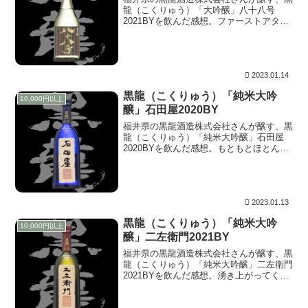
龍（こくりゅう）「大吟醸」八十八号
2021BYを飲んだ感想。ファーストアタッ
クから主張する強めの甘味。石田屋、二左
衛門同様にやや冷えた温度帯で発揮する心
地よさ。他の三本と比べると、酸もあるよ
うに感じるが、そこは甘味とのバランス。
設計どおり、計算されたものを感じます。
2023.01.14
強めの甘味の割に潔い引き際。
黒龍（こくりゅう）「純米大吟
10,000円以上
醸」石田屋2020BY
福井県の黒龍酒造株式会社さんが醸す、黒
龍（こくりゅう）「純米大吟醸」石田屋
2020BYを飲んだ感想。もともとほとんど
ないネガティブ要素がさらに皆無と言って
も過言ではなく、しかもこの後切れ！、瞬
時になくなります。ややもすると、お酒と
言うイメージすらなかったかの様。
2023.01.13
黒龍（こくりゅう）「純米大吟
10,000円以上
醸」二左衛門2021BY
福井県の黒龍酒造株式会社さんが醸す、黒
龍（こくりゅう）「純米大吟醸」二左衛門
2021BYを飲んだ感想。湧き上がってくる
ような、非常にほのかな甘み。中盤はな
く、いきなりクライマックスかのように引