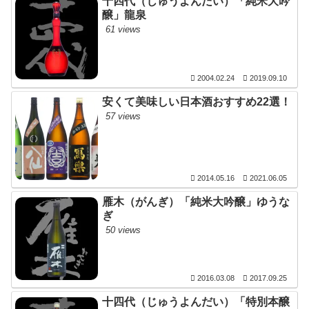
十四代（じゅうよんだい）「純米大吟
醸」龍泉
61 views
2004.02.24
2019.09.10
安くて美味しい日本酒おすすめ22選！
57 views
2014.05.16
2021.06.05
雁木（がんぎ）「純米大吟醸」ゆうな
ぎ
50 views
2016.03.08
2017.09.25
十四代（じゅうよんだい）「特別本醸