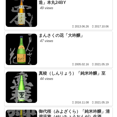
造」本丸24BY
49 views
2013.06.26
2017.10.06
まんさくの花「大吟醸」
47 views
2005.02.16
2021.05.19
真稜（しんりょう）「純米吟醸」至
44 views
2016.11.08
2021.05.19
御代桜（みよざくら）「純米吟醸」清
澄温雅（せいちょうおんが）生酒