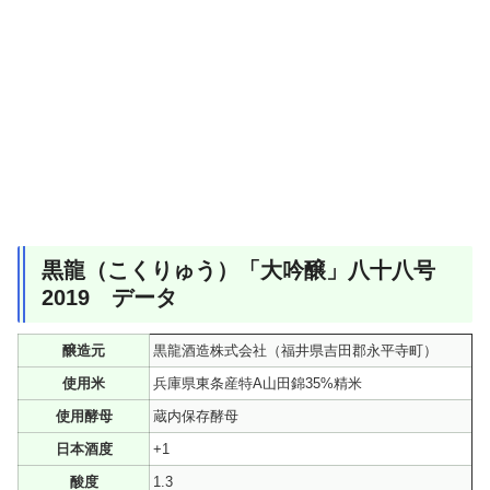
黒龍（こくりゅう）「大吟醸」八十八号
2019 データ
醸造元
黒龍酒造株式会社（福井県吉田郡永平寺町）
使用米
兵庫県東条産特A山田錦35%精米
使用酵母
蔵内保存酵母
日本酒度
+1
酸度
1.3