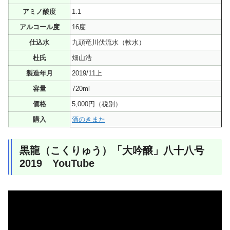
アミノ酸度
1.1
アルコール度
16度
仕込水
九頭竜川伏流水（軟水）
杜氏
畑山浩
製造年月
2019/11上
容量
720ml
価格
5,000円（税別）
購入
酒のきまた
黒龍（こくりゅう）「大吟醸」八十八号
2019 YouTube