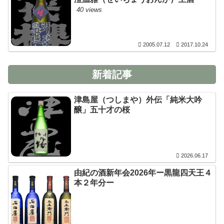
40 views
2005.07.12
2017.10.24
新着記事
津島屋（つしまや）外伝「純米大吟
醸」五十才の桜
2026.06.17
由紀の酒新年会2026年ー黒龍四天王４
本２年分ー