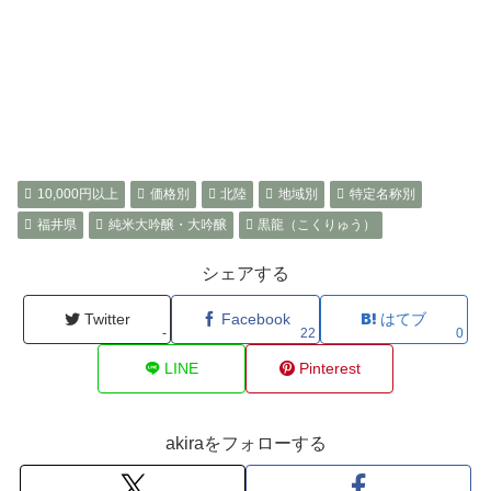
10,000円以上
価格別
北陸
地域別
特定名称別
福井県
純米大吟醸・大吟醸
黒龍（こくりゅう）
シェアする
Twitter
Facebook
はてブ
-
22
0
LINE
Pinterest
akiraをフォローする