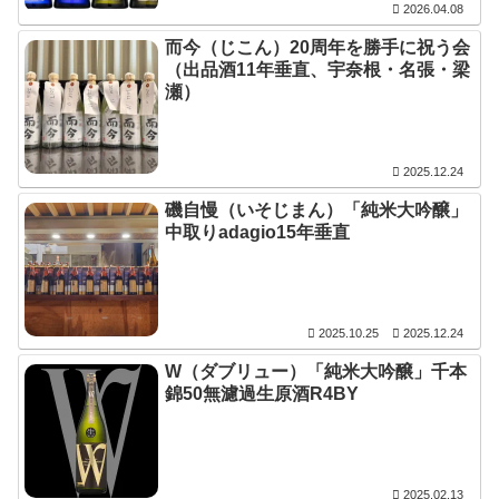
2026.04.08
而今（じこん）20周年を勝手に祝う会
（出品酒11年垂直、宇奈根・名張・梁
瀬）
2025.12.24
磯自慢（いそじまん）「純米大吟醸」
中取りadagio15年垂直
2025.10.25
2025.12.24
W（ダブリュー）「純米大吟醸」千本
錦50無濾過生原酒R4BY
2025.02.13