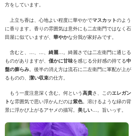
方をしています。
上立ち香は、心地よい程度に華やかで
マスカット
のよう
に香ります。香りの雰囲気は意外にも二左衛門ではなく石
田屋に似ていますが、
華やか
な分我が家好みです。
含むと、…、…、
綺麗
…。綺麗さでは二左衛門に通じる
ものがありますが、
僅かに甘味
を感じる分好感の持てる
中
盤の膨らみ
。後半の消え方は流石に二左衛門に軍配が上が
るものの、
潔い収束
の仕方。
もう一度注意深く含む。何という
高貴
さ、この
エレガン
ト
な雰囲気で思い浮かんだのは
紫色
。溶けるような緑の背
景に浮かび上がるアヤメの描写。
美しい
…。旨いっす。