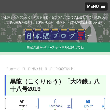
MENU
批評するのではなく日本酒を堪能するブログ。1分で読むことができ簡潔にそ
のお酒の魅力を伝える。銘柄を地域別、価格別、特定名称別に検索できます。
由紀の酒YouTubeチャンネル登録してね
ホーム
価格別
10,000円以上
黒龍（こくりゅう）「大吟醸」八
十八号2019
Twitter
Facebook
はてブ
-
22
0