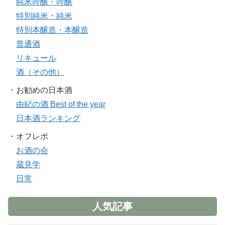
純米吟醸・吟醸
特別純米・純米
特別本醸造・本醸造
普通酒
リキュール
酒（その他）
・お勧めの日本酒
由紀の酒 Best of the year
日本酒ランキング
・オフレポ
お酒の会
蔵見学
日常
人気記事