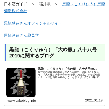
日本酒ガイド ＞ 福井県 ＞
黒龍（こくりゅう）黒龍
酒造株式会社
黒龍醸造さんオフィシャルサイト
黒龍酒造さん蔵見学
黒龍（こくりゅう）「大吟醸」八十八号
2019に関するブログ
黒龍（こくりゅう）「大吟醸」八十八号2020
福井県の黒龍酒造株式会社さんが醸す、黒龍（こくりゅ
う）「大吟醸」八十八号2020を飲んだ感想。やっぱり鋭
い！。甘味は例年通りのようにも思うが、僅かに切れてい
るのか？。秀逸な引き際。このとても美しい艶！、これは
カラーだ。派手な色ではない分、残像すら残さない。しか
しその美しさに思わず二度見。
2021.01.19
www.sakeblog.info