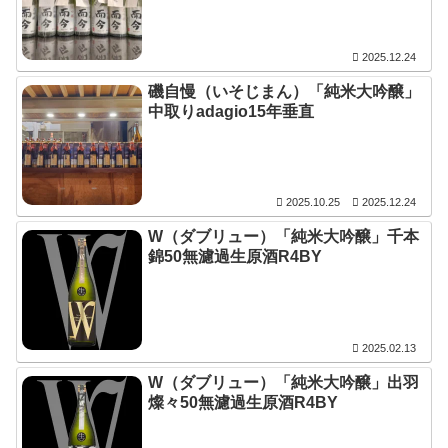
2025.12.24
磯自慢（いそじまん）「純米大吟醸」
中取りadagio15年垂直
2025.10.25
2025.12.24
W（ダブリュー）「純米大吟醸」千本
錦50無濾過生原酒R4BY
2025.02.13
W（ダブリュー）「純米大吟醸」出羽
燦々50無濾過生原酒R4BY