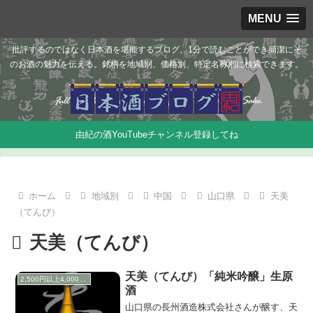
MENU
批評するのではなく日本酒を堪能するブログ。1分で読むことができ簡潔にそ
のお酒の魅力を伝える。銘柄を地域別、価格別、特定名称別に検索できます。
由紀の酒YouTubeチャンネル登録してね
ホーム
地域別
中国
山口県
天美
（てんび）
天美（てんび）
天美（てんび）「純米吟醸」生原
2,500円以上4,000円未満
酒
山口県の長州酒造株式会社さんが醸す、天