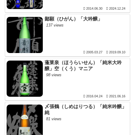
2014.06.30
2024.12.24
鄙願（ひがん）「大吟醸」
137 views
2005.03.27
2019.09.10
蓬莱泉（ほうらいせん）「純米大吟
醸」空（くう）マニア
98 views
2016.04.24
2021.06.16
〆張鶴（しめはりつる）「純米吟醸」
純
81 views