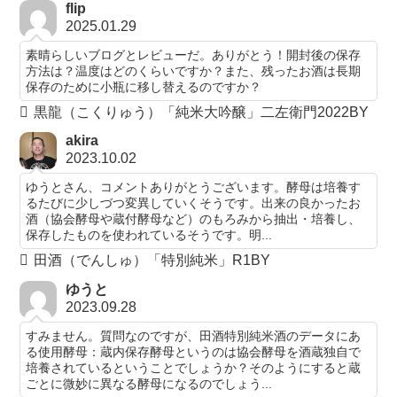
flip
2025.01.29
素晴らしいブログとレビューだ。ありがとう！開封後の保存
方法は？温度はどのくらいですか？また、残ったお酒は長期
保存のために小瓶に移し替えるのですか？
黒龍（こくりゅう）「純米大吟醸」二左衛門2022BY
akira
2023.10.02
ゆうとさん、コメントありがとうございます。酵母は培養す
るたびに少しづつ変異していくそうです。出来の良かったお
酒（協会酵母や蔵付酵母など）のもろみから抽出・培養し、
保存したものを使われているそうです。明...
田酒（でんしゅ）「特別純米」R1BY
ゆうと
2023.09.28
すみません。質問なのですが、田酒特別純米酒のデータにあ
る使用酵母：蔵内保存酵母というのは協会酵母を酒蔵独自で
培養されているということでしょうか？そのようにすると蔵
ごとに微妙に異なる酵母になるのでしょう...