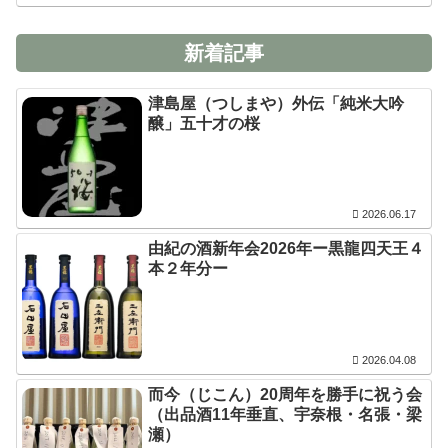
新着記事
津島屋（つしまや）外伝「純米大吟
醸」五十才の桜
2026.06.17
由紀の酒新年会2026年ー黒龍四天王４
本２年分ー
2026.04.08
而今（じこん）20周年を勝手に祝う会
（出品酒11年垂直、宇奈根・名張・梁
瀬）