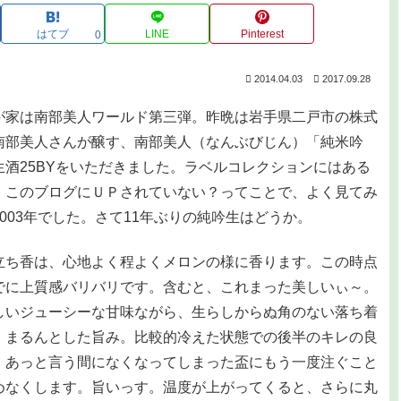
はてブ
LINE
Pinterest
0
2014.04.03
2017.09.28
家は南部美人ワールド第三弾。昨晩は岩手県二戸市の株式
南部美人さんが醸す、南部美人（なんぶびじん）「純米吟
生酒25BYをいただきました。ラベルコレクションにはある
、このブログにＵＰされていない？ってことで、よく見てみ
2003年でした。さて11年ぶりの純吟生はどうか。
ち香は、心地よく程よくメロンの様に香ります。この時点
でに上質感バリバリです。含むと、これまった美しいぃ～。
しいジューシーな甘味ながら、生らしからぬ角のない落ち着
、まるんとした旨み。比較的冷えた状態での後半のキレの良
、あっと言う間になくなってしまった盃にもう一度注ぐこと
めなくします。旨いっす。温度が上がってくると、さらに丸