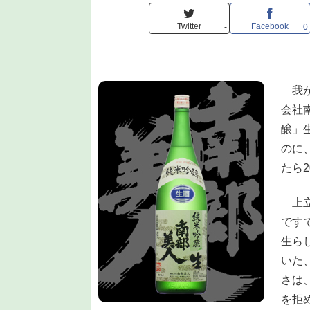
Twitter
Facebook
-
0
我が
会社
醸」
のに
たら
上立
です
生ら
いた
さは
を拒