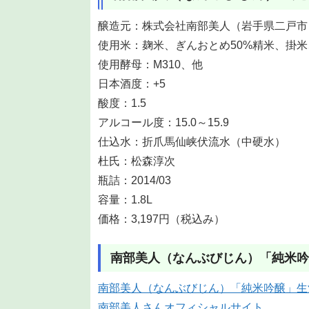
醸造元：株式会社南部美人（岩手県二戸市
使用米：麹米、ぎんおとめ50%精米、掛米
使用酵母：M310、他
日本酒度：+5
酸度：1.5
アルコール度：15.0～15.9
仕込水：折爪馬仙峡伏流水（中硬水）
杜氏：松森淳次
瓶詰：2014/03
容量：1.8L
価格：3,197円（税込み）
南部美人（なんぶびじん）「純米吟
南部美人（なんぶびじん）「純米吟醸」生
南部美人さんオフィシャルサイト