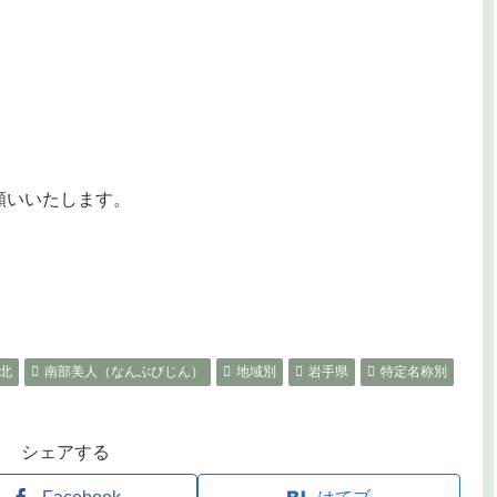
お願いいたします。
北
南部美人（なんぶびじん）
地域別
岩手県
特定名称別
シェアする