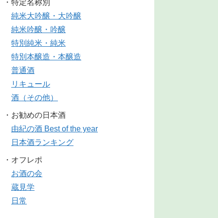
・特定名称別
純米大吟醸・大吟醸
純米吟醸・吟醸
特別純米・純米
特別本醸造・本醸造
普通酒
リキュール
酒（その他）
・お勧めの日本酒
由紀の酒 Best of the year
日本酒ランキング
・オフレポ
お酒の会
蔵見学
日常