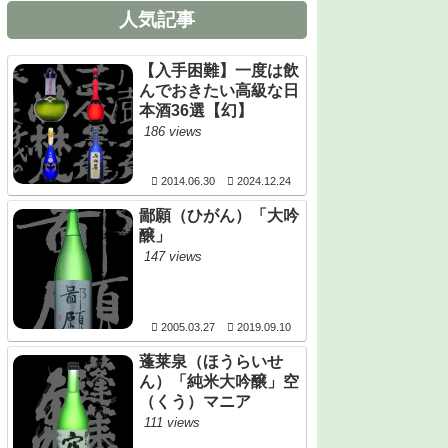
人気記事
【入手困難】一度は飲
んでおきたい高級な日
本酒36選【幻】
186 views
2014.06.30
2024.12.24
鄙願（ひがん）「大吟
醸」
147 views
2005.03.27
2019.09.10
蓬莱泉（ほうらいせ
ん）「純米大吟醸」空
（くう）マニア
111 views