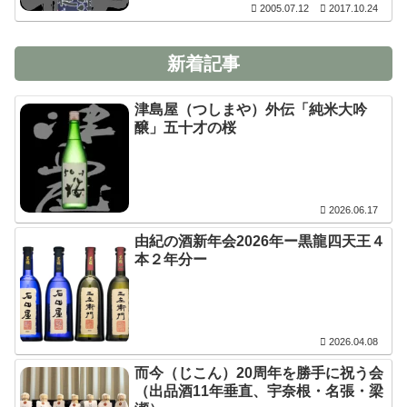
2005.07.12
2017.10.24
新着記事
津島屋（つしまや）外伝「純米大吟
醸」五十才の桜
2026.06.17
由紀の酒新年会2026年ー黒龍四天王４
本２年分ー
2026.04.08
而今（じこん）20周年を勝手に祝う会
（出品酒11年垂直、宇奈根・名張・梁