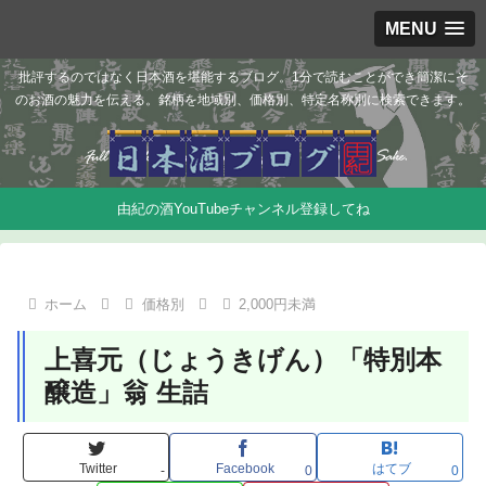
MENU
批評するのではなく日本酒を堪能するブログ。1分で読むことができ簡潔にそ
のお酒の魅力を伝える。銘柄を地域別、価格別、特定名称別に検索できます。
由紀の酒YouTubeチャンネル登録してね
ホーム
価格別
2,000円未満
上喜元（じょうきげん）「特別本
醸造」翁 生詰
Twitter
Facebook
はてブ
-
0
0