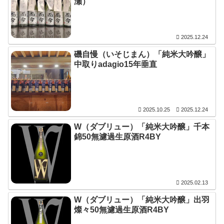
瀬）
2025.12.24
磯自慢（いそじまん）「純米大吟醸」
中取りadagio15年垂直
2025.10.25
2025.12.24
W（ダブリュー）「純米大吟醸」千本
錦50無濾過生原酒R4BY
2025.02.13
W（ダブリュー）「純米大吟醸」出羽
燦々50無濾過生原酒R4BY