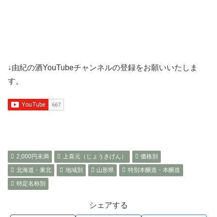
↓由紀の酒YouTubeチャンネルの登録をお願いいたしま
す。
2,000円未満
上喜元（じょうきげん）
価格別
北海道・東北
地域別
山形県
特別本醸造・本醸造
特定名称別
シェアする