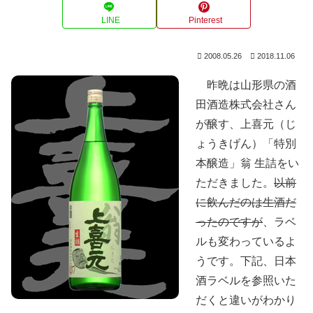
LINE
Pinterest
2008.05.26
2018.11.06
昨晩は山形県の酒
田酒造株式会社さん
が醸す、上喜元（じ
ょうきげん）「特別
本醸造」翁 生詰をい
ただきました。
以前
に飲んだのは生酒だ
ったのですが
、ラベ
ルも変わっているよ
うです。下記、日本
酒ラベルを参照いた
だくと違いがわかり