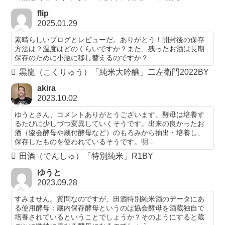
flip
2025.01.29
素晴らしいブログとレビューだ。ありがとう！開封後の保存
方法は？温度はどのくらいですか？また、残ったお酒は長期
保存のために小瓶に移し替えるのですか？
黒龍（こくりゅう）「純米大吟醸」二左衛門2022BY
akira
2023.10.02
ゆうとさん、コメントありがとうございます。酵母は培養す
るたびに少しづつ変異していくそうです。出来の良かったお
酒（協会酵母や蔵付酵母など）のもろみから抽出・培養し、
保存したものを使われているそうです。明...
田酒（でんしゅ）「特別純米」R1BY
ゆうと
2023.09.28
すみません。質問なのですが、田酒特別純米酒のデータにあ
る使用酵母：蔵内保存酵母というのは協会酵母を酒蔵独自で
培養されているということでしょうか？そのようにすると蔵