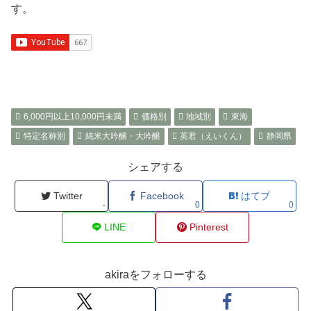
す。
6,000円以上10,000円未満
価格別
地域別
東海
特定名称別
純米大吟醸・大吟醸
英君（えいくん）
静岡県
シェアする
Twitter
Facebook
はてブ
-
0
0
LINE
Pinterest
akiraをフォローする