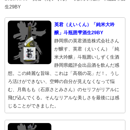
生29BY
英君（えいくん）「純米大吟
醸」斗瓶囲雫酒生29BY
静岡県の英君酒造株式会社さん
が醸す、英君（えいくん）「純
米大吟醸」斗瓶囲いしずく生酒
静岡県鑑評会出品酒を飲んだ感
想。この綺麗な旨味、これは「高嶺の花」だ！。うし
ろ活けができない、空蝉の自分が見えなくなって悩
む、月島もも（石原さとみさん）のセリフがリアルに
飛び込んでくる。そんなリアルな美しさを最後には感
じることができました。