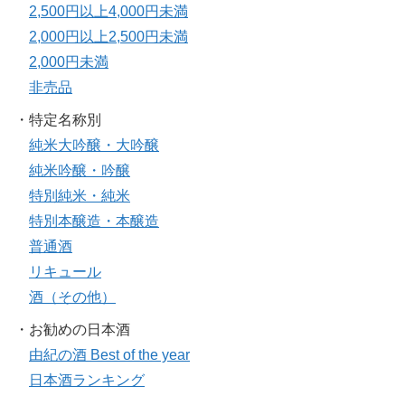
2,500円以上4,000円未満
2,000円以上2,500円未満
2,000円未満
非売品
・特定名称別
純米大吟醸・大吟醸
純米吟醸・吟醸
特別純米・純米
特別本醸造・本醸造
普通酒
リキュール
酒（その他）
・お勧めの日本酒
由紀の酒 Best of the year
日本酒ランキング