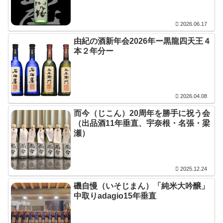
2026.06.17
由紀の酒新年会2026年ー黒龍四天王４
本２年分ー
2026.04.08
而今（じこん）20周年を勝手に祝う会
（出品酒11年垂直、宇奈根・名張・梁
瀬）
2025.12.24
磯自慢（いそじまん）「純米大吟醸」
中取りadagio15年垂直