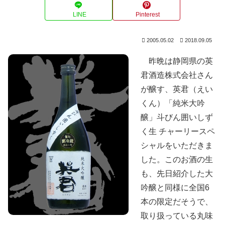
LINE
Pinterest
2005.05.02
2018.09.05
昨晩は静岡県の英
君酒造株式会社さん
が醸す、英君（えい
くん）「純米大吟
醸」斗びん囲いしず
く生 チャーリースペ
シャルをいただきま
した。このお酒の生
も、先日紹介した大
吟醸と同様に全国6
本の限定だそうで、
取り扱っている丸味