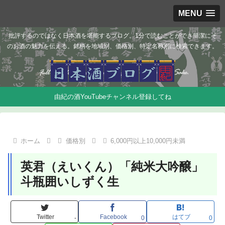
MENU
批評するのではなく日本酒を堪能するブログ。1分で読むことができ簡潔にそ
のお酒の魅力を伝える。銘柄を地域別、価格別、特定名称別に検索できます。
由紀の酒YouTubeチャンネル登録してね
ホーム
価格別
6,000円以上10,000円未満
英君（えいくん）「純米大吟醸」
斗瓶囲いしずく生
Twitter
Facebook
はてブ
-
0
0