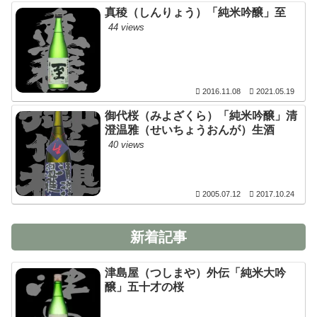
真稜（しんりょう）「純米吟醸」至
44 views
2016.11.08
2021.05.19
御代桜（みよざくら）「純米吟醸」清
澄温雅（せいちょうおんが）生酒
40 views
2005.07.12
2017.10.24
新着記事
津島屋（つしまや）外伝「純米大吟
醸」五十才の桜