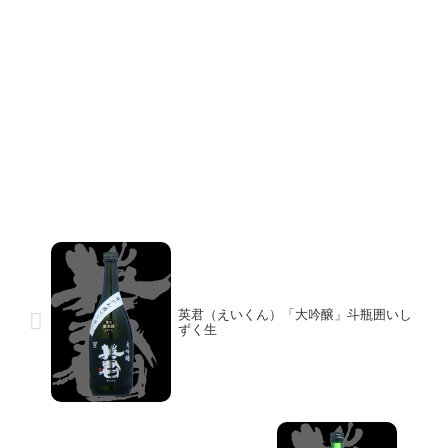
英君（えいくん）「大吟醸」斗瓶囲いし
ずく生