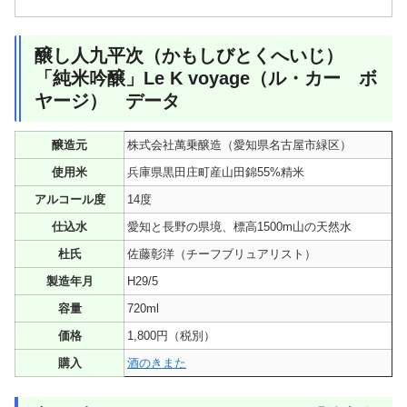
醸し人九平次（かもしびとくへいじ）
「純米吟醸」Le K voyage（ル・カー ボ
ヤージ） データ
醸造元
株式会社萬乗醸造（愛知県名古屋市緑区）
使用米
兵庫県黒田庄町産山田錦55%精米
アルコール度
14度
仕込水
愛知と長野の県境、標高1500m山の天然水
杜氏
佐藤彰洋（チーフブリュアリスト）
製造年月
H29/5
容量
720ml
価格
1,800円（税別）
購入
酒のきまた