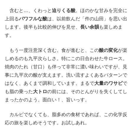
含むと…、くわっと
迫りくる酸
。ほのかな甘みを完全に
上回る
パワフルな酸
は、以前飲んだ「件の山田」を思い出
します。後半も比較的伸びを見せ、
長い余韻
も楽しめま
す。
もう一度注意深く含む。食が進むと、この
酸の変化
が楽
しめるのも九平次らしさ。特にこの日合わせた牛ロース。
焼肉のたれ（甘口）も伴って非常に濃い味わいですが、見
事に九平次の酸が支えます。洗い流すよくあるパターンで
はなく、あくまで調和しています。まるで
大量のワサビ
で
も脂の乗った
大トロ
の前には、そのとんがりを失くしてし
まったかのよう。面白い！、旨いっす。
カルビでなくても、脂多めの食材であれば、この化学反
応の旅を楽しめそうです。お試しあれ。