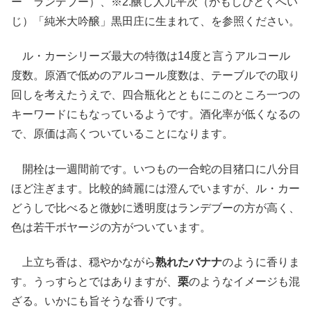
ー ランデブー）、※2.醸し人九平次（かもしびとくへい
じ）「純米大吟醸」黒田庄に生まれて、を参照ください。
ル・カーシリーズ最大の特徴は14度と言うアルコール
度数。原酒で低めのアルコール度数は、テーブルでの取り
回しを考えたうえで、四合瓶化とともにこのところ一つの
キーワードにもなっているようです。酒化率が低くなるの
で、原価は高くついていることになります。
開栓は一週間前です。いつもの一合蛇の目猪口に八分目
ほど注ぎます。比較的綺麗には澄んでいますが、ル・カー
どうしで比べると微妙に透明度はランデブーの方が高く、
色は若干ボヤージの方がついています。
上立ち香は、穏やかながら
熟れたバナナ
のように香りま
す。うっすらとではありますが、
栗
のようなイメージも混
ざる。いかにも旨そうな香りです。