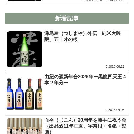
2005.02.16
2021.05.19
新着記事
津島屋（つしまや）外伝「純米大吟
醸」五十才の桜
2026.06.17
由紀の酒新年会2026年ー黒龍四天王４
本２年分ー
2026.04.08
而今（じこん）20周年を勝手に祝う会
（出品酒11年垂直、宇奈根・名張・梁
瀬）