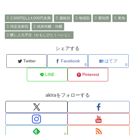
2,500円以上4,000円未満
価格別
地域別
愛知県
東海
特定名称別
純米吟醸・吟醸
醸し人九平次（かもしびとくへいじ）
シェアする
Twitter
Facebook
はてブ
-
0
0
LINE
Pinterest
akiraをフォローする
0