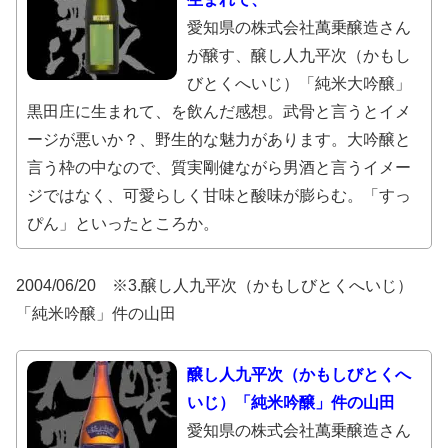
愛知県の株式会社萬乗醸造さん
が醸す、醸し人九平次（かもし
びとくへいじ）「純米大吟醸」
黒田庄に生まれて、を飲んだ感想。武骨と言うとイメ
ージが悪いか？、野生的な魅力があります。大吟醸と
言う枠の中なので、質実剛健ながら男酒と言うイメー
ジではなく、可愛らしく甘味と酸味が膨らむ。「すっ
ぴん」といったところか。
2004/06/20 ※3.醸し人九平次（かもしびとくへいじ）
「純米吟醸」件の山田
醸し人九平次（かもしびとくへ
いじ）「純米吟醸」件の山田
愛知県の株式会社萬乗醸造さん