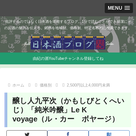
MENU
批評するのではなく日本酒を堪能するブログ。1分で読むことができ簡潔にそ
のお酒の魅力を伝える。銘柄を地域別、価格別、特定名称別に検索できます。
由紀の酒YouTubeチャンネル登録してね
ホーム
価格別
2,500円以上4,000円未満
醸し人九平次（かもしびとくへい
じ）「純米吟醸」Le K
voyage（ル・カー ボヤージ）