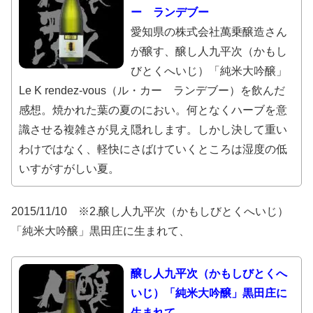
ー ランデブー
愛知県の株式会社萬乗醸造さん
が醸す、醸し人九平次（かもし
びとくへいじ）「純米大吟醸」
Le K rendez-vous（ル・カー ランデブー）を飲んだ
感想。焼かれた葉の夏のにおい。何となくハーブを意
識させる複雑さが見え隠れします。しかし決して重い
わけではなく、軽快にさばけていくところは湿度の低
いすがすがしい夏。
2015/11/10 ※2.醸し人九平次（かもしびとくへいじ）
「純米大吟醸」黒田庄に生まれて、
醸し人九平次（かもしびとくへ
いじ）「純米大吟醸」黒田庄に
生まれて、