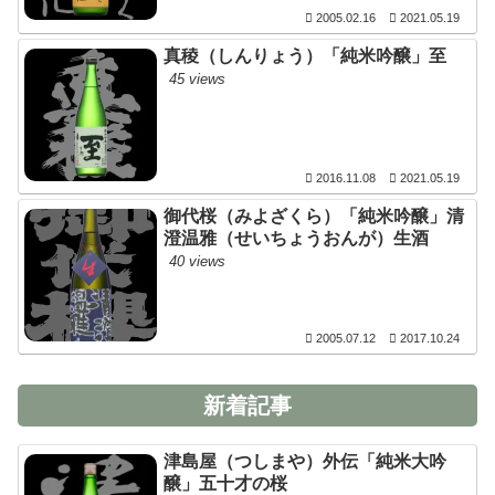
2005.02.16
2021.05.19
真稜（しんりょう）「純米吟醸」至
45 views
2016.11.08
2021.05.19
御代桜（みよざくら）「純米吟醸」清
澄温雅（せいちょうおんが）生酒
40 views
2005.07.12
2017.10.24
新着記事
津島屋（つしまや）外伝「純米大吟
醸」五十才の桜