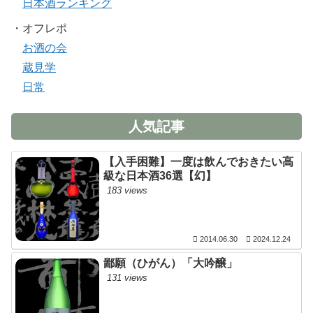
日本酒ランキング
・オフレポ
お酒の会
蔵見学
日常
人気記事
【入手困難】一度は飲んでおきたい高
級な日本酒36選【幻】
183 views
2014.06.30
2024.12.24
鄙願（ひがん）「大吟醸」
131 views