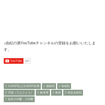
↓由紀の酒YouTubeチャンネルの登録をお願いいたしま
す。
4,000円以上6,000円未満
価格別
地域別
天領（てんりょう）
岐阜県
東海
特定名称別
純米大吟醸・大吟醸