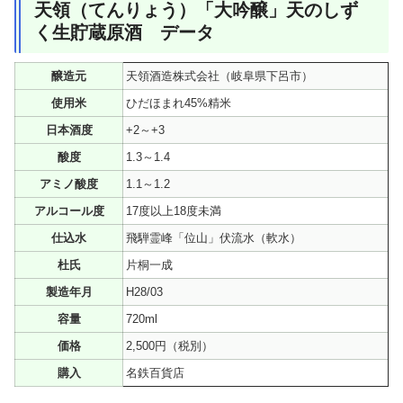
天領（てんりょう）「大吟醸」天のしず
く生貯蔵原酒 データ
醸造元
天領酒造株式会社（岐阜県下呂市）
使用米
ひだほまれ45%精米
日本酒度
+2～+3
酸度
1.3～1.4
アミノ酸度
1.1～1.2
アルコール度
17度以上18度未満
仕込水
飛騨霊峰「位山」伏流水（軟水）
杜氏
片桐一成
製造年月
H28/03
容量
720ml
価格
2,500円（税別）
購入
名鉄百貨店