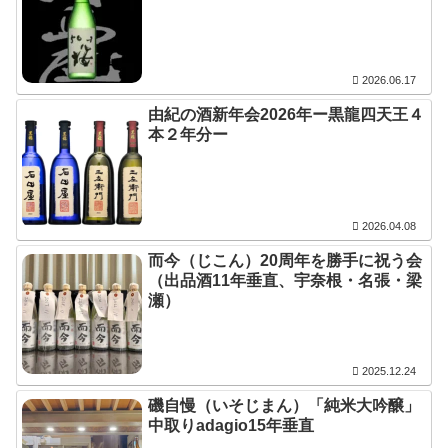
2026.06.17
由紀の酒新年会2026年ー黒龍四天王４
本２年分ー
2026.04.08
而今（じこん）20周年を勝手に祝う会
（出品酒11年垂直、宇奈根・名張・梁
瀬）
2025.12.24
磯自慢（いそじまん）「純米大吟醸」
中取りadagio15年垂直