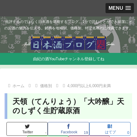
MENU
批評するのではなく日本酒を堪能するブログ。1分で読むことができ簡潔にそ
のお酒の魅力を伝える。銘柄を地域別、価格別、特定名称別に検索できます。
由紀の酒YouTubeチャンネル登録してね
ホーム
価格別
4,000円以上6,000円未満
天領（てんりょう）「大吟醸」天
のしずく生貯蔵原酒
Twitter
Facebook
はてブ
-
19
0