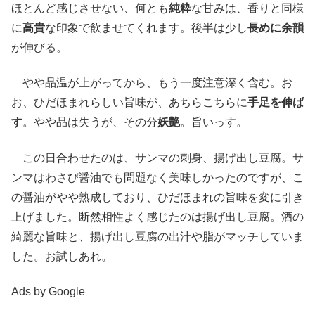
ほとんど感じさせない、何とも
純粋
な甘みは、香りと同様
に
高貴
な印象で飲ませてくれます。後半は少し
長めに余韻
が伸びる。
やや品温が上がってから、もう一度注意深く含む。お
お、ひだほまれらしい旨味が、あちらこちらに
手足を伸ば
す
。やや品は失うが、その分
妖艶
。旨いっす。
この日合わせたのは、サンマの刺身、揚げ出し豆腐。サ
ンマはわさび醤油でも問題なく美味しかったのですが、こ
の醤油がやや熟成しており、ひだほまれの旨味を変に引き
上げました。断然相性よく感じたのは揚げ出し豆腐。酒の
綺麗な旨味と、揚げ出し豆腐の出汁や脂がマッチしていま
した。お試しあれ。
Ads by Google