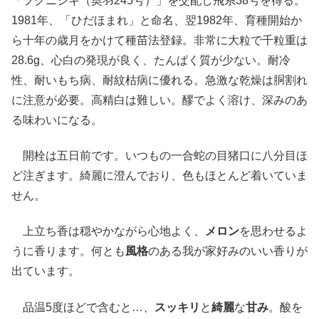
「フクニシキ（奥羽245号）」を交配し飛系38号を得る。
1981年、「ひだほまれ」と命名、翌1982年、育種開始か
ら十年の歳月をかけて種苗法登録。非常に大粒で千粒重は
28.6g、心白の発現が良く、たんぱく質が少ない。耐冷
性、耐いもち病、耐紋枯病に優れる。急激な乾燥は胴割れ
に注意が必要。高精白は難しい。醪でよく溶け、深みのあ
る味わいになる。
開栓は五日前です。いつもの一合蛇の目猪口に八分目ほ
ど注ぎます。綺麗に澄んでおり、色もほとんど着いていま
せん。
上立ち香は穏やかながら心地よく、
メロン
を思わせるよ
うに香ります。何とも
風格
のある我が家好みのいい香りが
出ています。
品温5度ほどで含むと…、
スッキリ
と
綺麗
な
甘み
。酸を