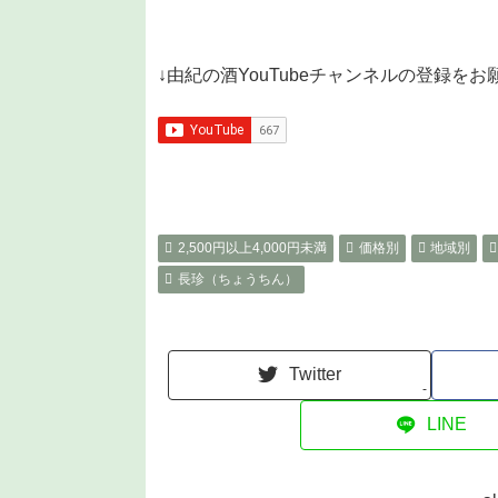
↓由紀の酒YouTubeチャンネルの登録を
2,500円以上4,000円未満
価格別
地域別
長珍（ちょうちん）
Twitter
-
LINE