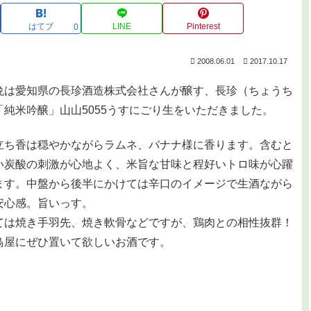
はてブ
LINE
Pinterest
0
2008.06.01
2017.10.17
は愛知県の長珍酒造株式会社さんが醸す、長珍（ちょうち
「純米吟醸」山山5055うすにごり生をいただきました。
ち香は穏やかながらラムネ、バナナ様に香ります。含むと
い炭酸の刺激が心地よく、米旨な甘味と程好いトロ味が心躍
ます。中盤から後半にかけては辛口のイメージで生酒ながら
安心感。旨いっす。
は焼き手羽先、焼き軟骨などですが、鶏肉との相性抜群！
鳥屋にぜひ置いて欲しいお酒です。