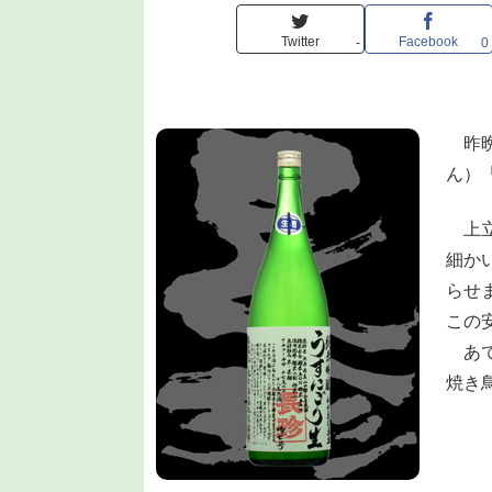
Twitter
Facebook
-
0
昨晩
ん）
上立
細か
らせ
この
あて
焼き