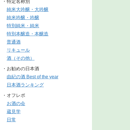
・特定名称別
純米大吟醸・大吟醸
純米吟醸・吟醸
特別純米・純米
特別本醸造・本醸造
普通酒
リキュール
酒（その他）
・お勧めの日本酒
由紀の酒 Best of the year
日本酒ランキング
・オフレポ
お酒の会
蔵見学
日常