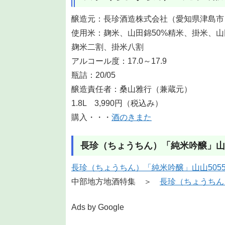
醸造元：長珍酒造株式会社（愛知県津島市
使用米：麹米、山田錦50%精米、掛米、山
麹米二割、掛米八割
アルコール度：17.0～17.9
瓶詰：20/05
醸造責任者：桑山雅行（兼蔵元）
1.8L 3,990円（税込み）
購入・・・
酒のきまた
長珍（ちょうちん）「純米吟醸」山
長珍（ちょうちん）「純米吟醸」山山505
中部地方地酒特集 ＞
長珍（ちょうちん
Ads by Google