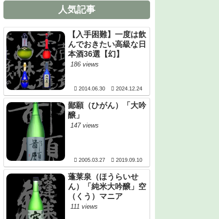
人気記事
【入手困難】一度は飲
んでおきたい高級な日
本酒36選【幻】
186 views
2014.06.30
2024.12.24
鄙願（ひがん）「大吟
醸」
147 views
2005.03.27
2019.09.10
蓬莱泉（ほうらいせ
ん）「純米大吟醸」空
（くう）マニア
111 views