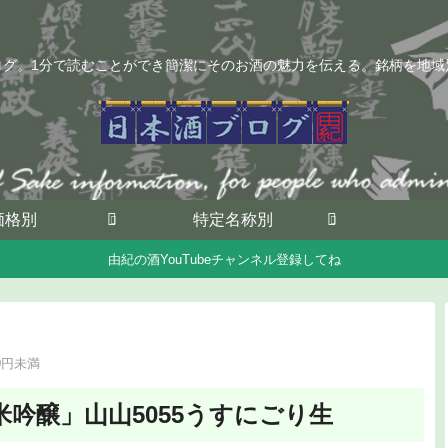
ログ。1分で読むことができ簡潔にそのお酒の魅力を伝える。銘柄を地域
価格別
特定名称別
由紀の酒YouTubeチャンネル登録してね
00円未満
吟醸」山山5055うすにごり生