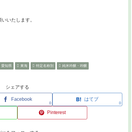
お願いいたします。
愛知県
東海
特定名称別
純米吟醸・吟醸
シェアする
Facebook
はてブ
0
0
Pinterest