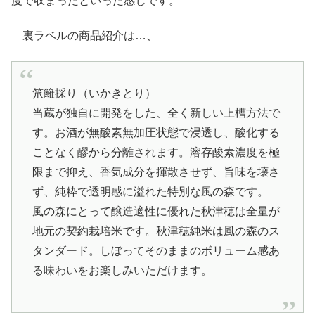
度で収まったといった感じです。
裏ラベルの商品紹介は…、
笊籬採り（いかきとり）
当蔵が独自に開発をした、全く新しい上槽方法で
す。お酒が無酸素無加圧状態で浸透し、酸化する
ことなく醪から分離されます。溶存酸素濃度を極
限まで抑え、香気成分を揮散させず、旨味を壊さ
ず、純粋で透明感に溢れた特別な風の森です。
風の森にとって醸造適性に優れた秋津穂は全量が
地元の契約栽培米です。秋津穂純米は風の森のス
タンダード。しぼってそのままのボリューム感あ
る味わいをお楽しみいただけます。