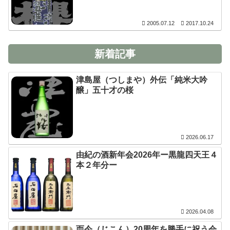
2005.07.12
2017.10.24
新着記事
津島屋（つしまや）外伝「純米大吟
醸」五十才の桜
2026.06.17
由紀の酒新年会2026年ー黒龍四天王４
本２年分ー
2026.04.08
而今（じこん）20周年を勝手に祝う会