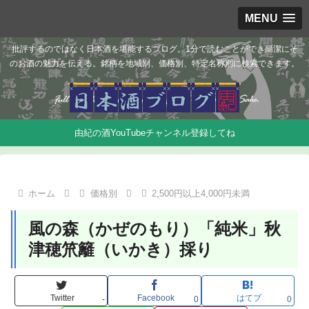
MENU
批評するのではなく日本酒を堪能するブログ。1分で読むことができ簡潔にそ
のお酒の魅力を伝える。銘柄を地域別、価格別、特定名称別に検索できます。
由紀の酒YouTubeチャンネル登録してね
ホーム
価格別
2,500円以上4,000円未満
風の森（かぜのもり）「純米」秋
津穂笊籬（いかき）採り
Twitter
Facebook
はてブ
-
0
0