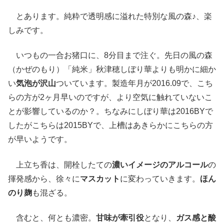
とあります。純粋で透明感に溢れた特別な風の森♪、楽
しみです。
いつもの一合お猪口に、8分目まで注ぐ。先日の風の森
（かぜのもり）「純米」秋津穂しぼり華よりも明かに細か
い
気泡が沢山
ついています。製造年月が2016.09で、こち
らの方が2ヶ月早いのですが、より空気に触れていないこ
とが影響しているのか？。ちなみにしぼり華は2016BYで
したがこちらは2015BYで、上槽はあきらかにこちらの方
が早いようです。
上立ち香は、開栓したての
濃いイメージのアルコール
の
揮発感から、徐々に
マスカット
に変わっていきます。
ほん
のり麹
も混ざる。
含むと、何とも濃密。
甘味が牽引役
となり、
ガス感と酸