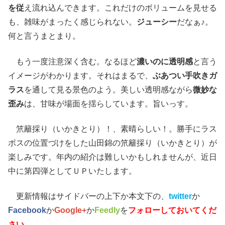
を従
え流れ込んできます。これだけのボリュームを見せる
も、雑味がまったく感じられない。
ジューシー
だなぁ♪。
何と言うまとまり。
もう一度注意深く含む。なるほど
濃いのに透明感
と言う
イメージがわかります。それはまるで、
ぶあつい手吹きガ
ラス
を通して見る景色のよう。美しい透明感ながら
微妙な
歪み
は、甘味が場面を揺らしています。旨いっす。
笊籬採り（いかきとり）！、素晴らしい！。勝手にラス
ボスの位置づけをした山田錦の笊籬採り（いかきとり）が
楽しみです。年内の紹介は難しいかもしれませんが、近日
中に第四弾としてＵＰいたします。
更新情報はサイドバーの上下か本文下の、
twitter
か
Facebook
か
Google+
か
Feedly
を
フォローしておいてくだ
さい。