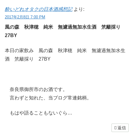
酔いどれオタクの日本酒感想記
より:
2017年2月8日 7:00 PM
風の森 秋津穂 純米 無濾過無加水生酒 笊籬採り
27BY
本日の家飲み 風の森 秋津穂 純米 無濾過無加水生
酒 笊籬採り 27BY
奈良県御所市のお酒です。
言わずと知れた、当ブログ常連銘柄。
もはや語ることもないぐら…
返信