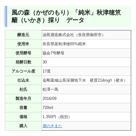
風の森（かぜのもり）「純米」秋津穂笊
籬（いかき）採り データ
醸造元
油長酒造株式会社（奈良県御所市）
使用米
奈良県産秋津穂65%精米
使用酵母
協会7号酵母
発酵日数
30
アルコール度
17度
仕込水
金剛葛城山系深層地下水 硬度214mg/l（硬水）
杜氏
松澤一馬
製造年月
2016/09
容量
720ml
価格
1,350円（税別）
購入
酒のきまた