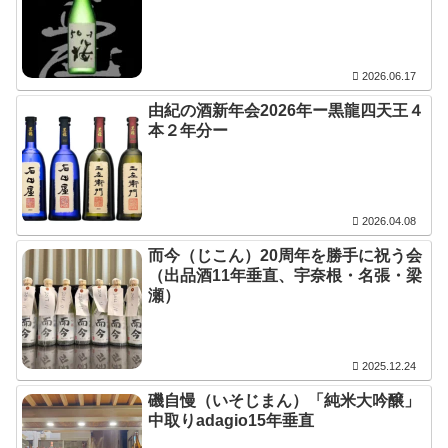
2026.06.17
由紀の酒新年会2026年ー黒龍四天王４
本２年分ー
2026.04.08
而今（じこん）20周年を勝手に祝う会
（出品酒11年垂直、宇奈根・名張・梁
瀬）
2025.12.24
磯自慢（いそじまん）「純米大吟醸」
中取りadagio15年垂直