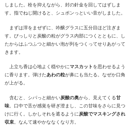
しました。栓を抑えながら、封の針金を回してはずしま
す。指でねじ開けると、シュポンっといい音がしました。
まずは滓をまぜずに、吟醸グラスに五分目ほど注ぎま
す。びっしりと炭酸の粒がグラス内部につくとともに、し
たからはふつふつと細かい泡が列をつくってせりあがって
きます。
上立ち香は心地よく穏やかに
マスカット
を思わせるよう
に香ります。弾けた
あわの粒
が鼻にも当たる。なぜか口角
が上がる。
含むと、シパっと細かい
炭酸の奥
から、見えてくる
甘
味
。口中で舌が感覚を研ぎ澄まし、この甘味をさらに見つ
けに行く。しかしそれを遮るように
炭酸でマスキングされ
収束
。なんて速やかななくなり方。