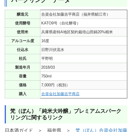
パークリング データ
醸造元
合資会社加藤吉平商店（福井県鯖江市）
使用酵母
KATO9号（自社酵母）
使用米
兵庫県産特A地区契約栽培山田錦20%精米
アルコール度
16度
仕込水
日野川伏流水
杜氏
平野明
製造年月
2018/03
容量
750ml
価格
7,000円（税別）
購入
合資会社加藤吉平商店
梵（ぼん）「純米大吟醸」プレミアムスパーク
リングに関するリンク
日本酒ガイド ＞ 福井県 ＞
梵（ぼん）合資会社加藤