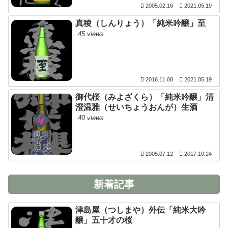
2005.02.16
2021.05.19
真稜（しんりょう）「純米吟醸」至
45 views
2016.11.08
2021.05.19
御代桜（みよざくら）「純米吟醸」清
澄温雅（せいちょうおんが）生酒
40 views
2005.07.12
2017.10.24
新着記事
津島屋（つしまや）外伝「純米大吟
醸」五十才の桜