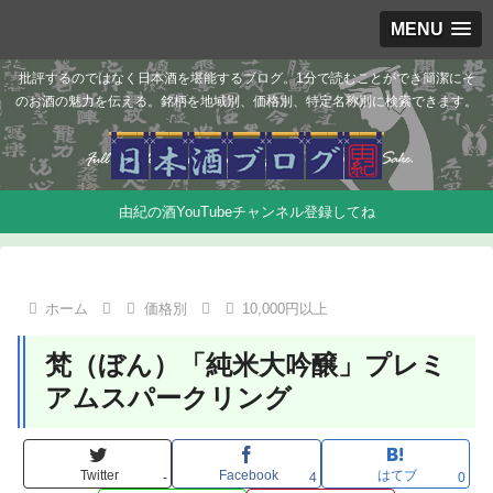
MENU
批評するのではなく日本酒を堪能するブログ。1分で読むことができ簡潔にそ
のお酒の魅力を伝える。銘柄を地域別、価格別、特定名称別に検索できます。
由紀の酒YouTubeチャンネル登録してね
ホーム
価格別
10,000円以上
梵（ぼん）「純米大吟醸」プレミ
アムスパークリング
Twitter
Facebook
はてブ
-
4
0