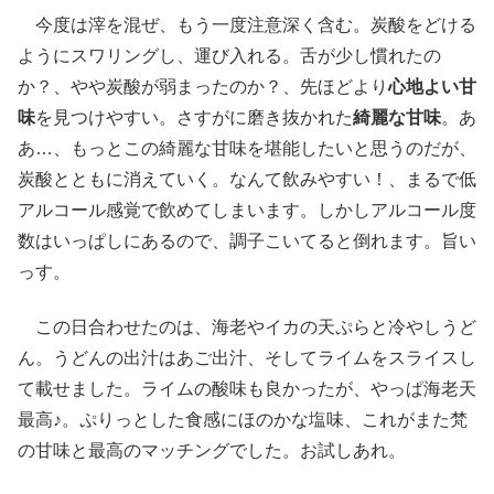
今度は滓を混ぜ、もう一度注意深く含む。炭酸をどける
ようにスワリングし、運び入れる。舌が少し慣れたの
か？、やや炭酸が弱まったのか？、先ほどより
心地よい甘
味
を見つけやすい。さすがに磨き抜かれた
綺麗な甘味
。あ
あ…、もっとこの綺麗な甘味を堪能したいと思うのだが、
炭酸とともに消えていく。なんて飲みやすい！、まるで低
アルコール感覚で飲めてしまいます。しかしアルコール度
数はいっぱしにあるので、調子こいてると倒れます。旨い
っす。
この日合わせたのは、海老やイカの天ぷらと冷やしうど
ん。うどんの出汁はあご出汁、そしてライムをスライスし
て載せました。ライムの酸味も良かったが、やっぱ海老天
最高♪。ぷりっとした食感にほのかな塩味、これがまた梵
の甘味と最高のマッチングでした。お試しあれ。