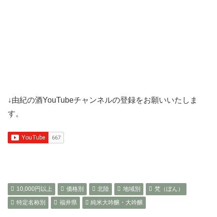
↓由紀の酒YouTubeチャンネルの登録をお願いいたしま
す。
10,000円以上
価格別
北陸
地域別
梵（ぼん）
特定名称別
福井県
純米大吟醸・大吟醸