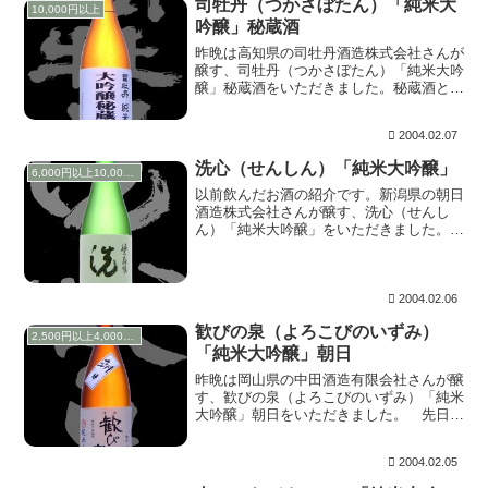
司牡丹（つかさぼたん）「純米大
10,000円以上
吟醸」秘蔵酒
昨晩は高知県の司牡丹酒造株式会社さんが
醸す、司牡丹（つかさぼたん）「純米大吟
醸」秘蔵酒をいただきました。秘蔵酒と言
うのは、西の関（萱島酒造有限会社）さん
の登録商標で、５年以上熟成したものと言
2004.02.07
う意味があるそうです。その条件に合って
いるお酒とい...
洗心（せんしん）「純米大吟醸」
6,000円以上10,000円未満
以前飲んだお酒の紹介です。新潟県の朝日
酒造株式会社さんが醸す、洗心（せんし
ん）「純米大吟醸」をいただきました。か
の読売巨人軍終身名誉監督の長嶋茂雄氏
が、好きな言葉でもあるこのお酒を愛飲し
ていることでも知られています。 上立ち
香は、穏やかなが...
2004.02.06
歓びの泉（よろこびのいずみ）
2,500円以上4,000円未満
「純米大吟醸」朝日
昨晩は岡山県の中田酒造有限会社さんが醸
す、歓びの泉（よろこびのいずみ）「純米
大吟醸」朝日をいただきました。 先日は
開栓直後でしたので、今回のほうがやや落
ち着きを見せているように感じましたが、
2004.02.05
しぼりたて本生ですので爽やかでビッカビ
カの元気が出...