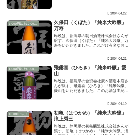
たしました。 上立ち香は穏やかで明確で
ないものの、栗の様に香ります。やや芳香
族に穀物感混...
2004.04.22
久保田（くぼた）「純米大吟醸」
6,000円以上10,000円未満
万寿
昨晩は、新潟県の朝日酒造株式会社さんが
醸す、久保田（くぼた）「純米大吟醸」万
寿をいただきました。これだけ有名なお酒
ながら、自宅でじっくりいただくのは初め
てでした。 上立ち香は、ほんのり心地よ
2004.04.21
く香る程度。含むと上立ち香よりややしっ
かりした含み...
飛露喜（ひろき）「純米吟醸」愛
4,000円以上6,000円未満
山
昨晩は、福島県の合資会社廣木酒造本店さ
んが醸す、飛露喜（ひろき）「純米吟醸」
愛山をいただきました。このお酒は由紀の
酒-日本酒談義-の開設当初からの常連さま
のたけ蔵さんにいただいたものです。感謝
2004.04.19
♪ 上立ち香は非常にほんのりと香る程度
で、含むと...
初亀（はつかめ）「純米大吟醸」
10,000円以上
滝上秀三
昨晩は、静岡県の初亀醸造株式会社さんが
醸す、初亀（はつかめ）「純米大吟醸」滝