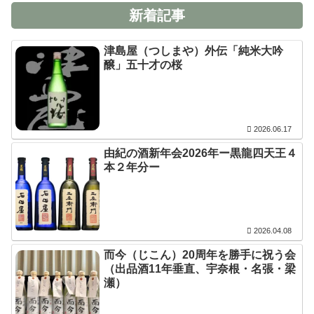
新着記事
津島屋（つしまや）外伝「純米大吟
醸」五十才の桜
2026.06.17
由紀の酒新年会2026年ー黒龍四天王４
本２年分ー
2026.04.08
而今（じこん）20周年を勝手に祝う会
（出品酒11年垂直、宇奈根・名張・梁
瀬）