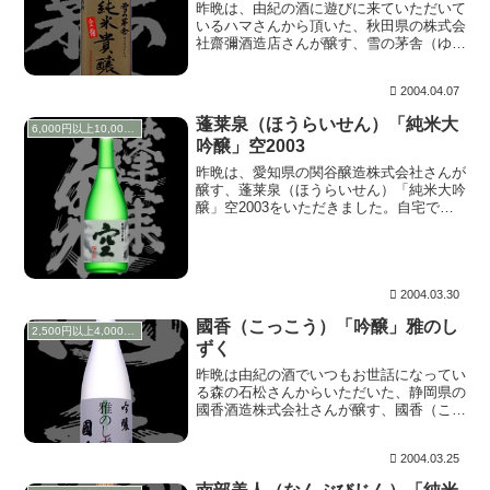
昨晩は、由紀の酒に遊びに来ていただいて
いるハマさんから頂いた、秋田県の株式会
社齋彌酒造店さんが醸す、雪の茅舎（ゆき
のぼうしゃ）「純米貴醸酒」全麹をいただ
きました。 貴醸酒と言うお酒は、仕込み
2004.04.07
水の全部あるいは一部に清酒を用いて醸造
したお酒のこ...
蓬莱泉（ほうらいせん）「純米大
6,000円以上10,000円未満
吟醸」空2003
昨晩は、愛知県の関谷醸造株式会社さんが
醸す、蓬莱泉（ほうらいせん）「純米大吟
醸」空2003をいただきました。自宅でじ
っくり味わうのは、結構久しぶり。。。3
月、7月、11月と年三回出荷されますが、
人気が高いお酒で入手には時間がかかりま
す。 上...
2004.03.30
國香（こっこう）「吟醸」雅のし
2,500円以上4,000円未満
ずく
昨晩は由紀の酒でいつもお世話になってい
る森の石松さんからいただいた、静岡県の
國香酒造株式会社さんが醸す、國香（こっ
こう）「吟醸」雅のしずくをいただきまし
た。 上立ち香は果実のように爽やかな甘
2004.03.25
味があり華やかです。含むと香りから想像
できるような...