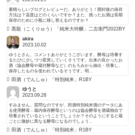
素晴らしいブログとレビューだ。ありがとう！開封後の保存
方法は？温度はどのくらいですか？また、残ったお酒は長期
保存のために小瓶に移し替えるのですか？
黒龍（こくりゅう）「純米大吟醸」二左衛門2022BY
akira
2023.10.02
ゆうとさん、コメントありがとうございます。酵母は培養す
るたびに少しづつ変異していくそうです。出来の良かったお
酒（協会酵母や蔵付酵母など）のもろみから抽出・培養し、
保存したものを使われているそうです。明...
田酒（でんしゅ）「特別純米」R1BY
ゆうと
2023.09.28
すみません。質問なのですが、田酒特別純米酒のデータにあ
る使用酵母：蔵内保存酵母というのは協会酵母を酒蔵独自で
培養されているということでしょうか？そのようにすると蔵
ごとに微妙に異なる酵母になるのでしょう...
田酒（でんしゅ）「特別純米」R1BY