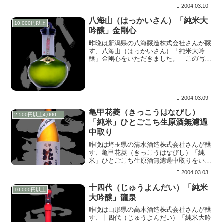
2004.03.10
八海山（はっかいさん）「純米大
10,000円以上
吟醸」金剛心
昨晩は新潟県の八海醸造株式会社さんが醸
す、八海山（はっかいさん）「純米大吟
醸」金剛心をいただきました。 この写真
でわかっていただけるかなー？この瓶、手
作りっぽく表面はでこぼこしていてなかな
か重厚な装い。 上立ち香は心地よく華や
かに、メロンを...
2004.03.09
亀甲花菱（きっこうはなびし）
2,500円以上4,000円未満
「純米」ひとごこち生原酒無濾過
中取り
昨晩は埼玉県の清水酒造株式会社さんが醸
す、亀甲花菱（きっこうはなびし）「純
米」ひとごこち生原酒無濾過中取りをいた
だきました。このお酒は由紀の酒掲示板に
2004.03.03
も遊びに来ていただいている楽酒之会臨時
小使いさんに、「ちょっと早いけど誕生日
十四代（じゅうよんだい）「純米
10,000円以上
プレゼントです...
大吟醸」龍泉
昨晩は山形県の高木酒造株式会社さんが醸
す、十四代（じゅうよんだい）「純米大吟