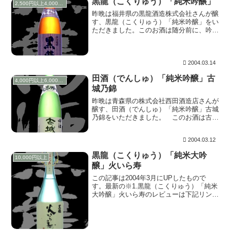
黒龍（こくりゅう）「純米吟醸」
2,500円以上4,000円未満
昨晩は福井県の黒龍酒造株式会社さんが醸
す、黒龍（こくりゅう）「純米吟醸」をい
ただきました。このお酒は随分前に、吟醸
酒でも燗して美味しいことを教えてくれま
した。お燗といっても人肌までですが、昨
晩も燗をしていただきました。甘味がほん
のり増して美...
2004.03.14
田酒（でんしゅ）「純米吟醸」古
4,000円以上6,000円未満
城乃錦
昨晩は青森県の株式会社西田酒造店さんが
醸す、田酒（でんしゅ）「純米吟醸」古城
乃錦をいただきました。 このお酒は古城
錦という米で仕込まれているそうですが、
酒造好適米「五百万石」と青森県産米「青
2004.03.12
系50号」を交配させた酒造好適米だそう
です。青森の...
黒龍（こくりゅう）「純米大吟
10,000円以上
醸」火いら寿
この記事は2004年3月にUPしたもので
す。最新の※1.黒龍（こくりゅう）「純米
大吟醸」火いら寿のレビューは下記リンク
を参照してください。※1.黒龍（こくりゅ
う）「純米大吟醸」火いら寿29BY黒龍
（こくりゅう）「純米大吟醸」火いら寿
29BY...