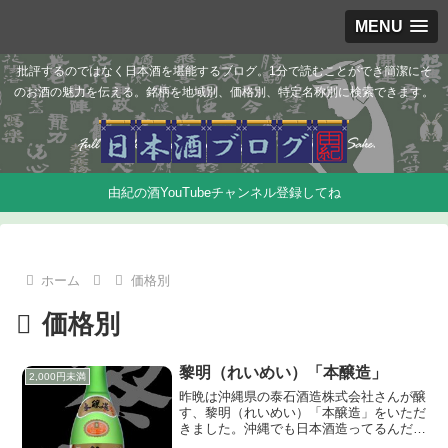
MENU
批評するのではなく日本酒を堪能するブログ。1分で読むことができ簡潔にそ
のお酒の魅力を伝える。銘柄を地域別、価格別、特定名称別に検索できます。
由紀の酒YouTubeチャンネル登録してね
ホーム
価格別
価格別
黎明（れいめい）「本醸造」
2,000円未満
昨晩は沖縄県の泰石酒造株式会社さんが醸
す、黎明（れいめい）「本醸造」をいただ
きました。沖縄でも日本酒造ってるんだ！
ってことで早速蔵元さんからお取り寄せい