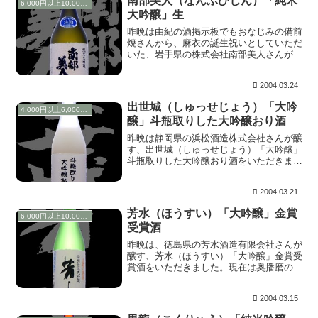
南部美人（なんぶびじん）「純米
6,000円以上10,000円未満
大吟醸」生
昨晩は由紀の酒掲示板でもおなじみの備前
焼さんから、麻衣の誕生祝いとしていただ
いた、岩手県の株式会社南部美人さんが醸
す、南部美人（なんぶびじん）「純米大吟
醸」生をいただきました。南部美人は以前
2004.03.24
から大好きな銘柄でしたので非常に楽しみ
にしていたお...
出世城（しゅっせじょう）「大吟
4,000円以上6,000円未満
醸」斗瓶取りした大吟醸おり酒
昨晩は静岡県の浜松酒造株式会社さんが醸
す、出世城（しゅっせじょう）「大吟醸」
斗瓶取りした大吟醸おり酒をいただきまし
た。はじめこの写真よりもオリが沈んでい
たので、まずは上澄みをいただこうとカシ
2004.03.21
ュっとやったところ、このお酒がもつ炭酸
で自然に混ざ...
芳水（ほうすい）「大吟醸」金賞
6,000円以上10,000円未満
受賞酒
昨晩は、徳島県の芳水酒造有限会社さんが
醸す、芳水（ほうすい）「大吟醸」金賞受
賞酒をいただきました。現在は奥播磨の杜
氏をしていた高垣克正（但馬杜氏）氏が務
めていらっしゃいますが、これは山本隆章
2004.03.15
杜氏の芳水です。 上立ち香はとても華や
かながら、嫌...