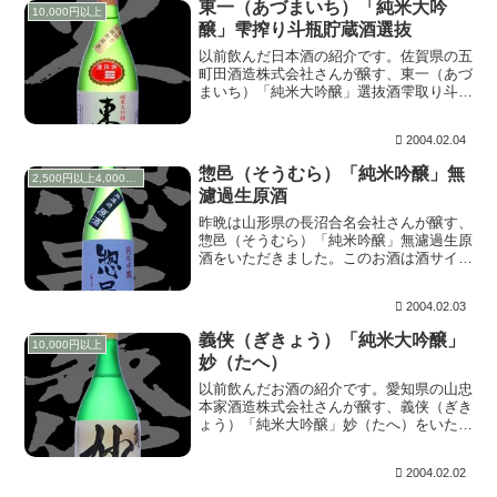
東一（あづまいち）「純米大吟
10,000円以上
醸」雫搾り斗瓶貯蔵酒選抜
以前飲んだ日本酒の紹介です。佐賀県の五
町田酒造株式会社さんが醸す、東一（あづ
まいち）「純米大吟醸」選抜酒雫取り斗瓶
貯蔵をいただきました。このお酒は製造部
長の勝木さんが純米大吟醸の斗瓶の中から
2004.02.04
特に選び抜いたものに赤いシールが貼られ
て出荷される...
惣邑（そうむら）「純米吟醸」無
2,500円以上4,000円未満
濾過生原酒
昨晩は山形県の長沼合名会社さんが醸す、
惣邑（そうむら）「純米吟醸」無濾過生原
酒をいただきました。このお酒は酒サイト
「酒ナビ」さんの懸賞で頂いたものです。
感謝。 上立ち香は心地よくラムネのよう
2004.02.03
に香ります。含むと、いや～旨い！。無濾
過生原酒らし...
義侠（ぎきょう）「純米大吟醸」
10,000円以上
妙（たへ）
以前飲んだお酒の紹介です。愛知県の山忠
本家酒造株式会社さんが醸す、義侠（ぎき
ょう）「純米大吟醸」妙（たへ）をいただ
きました。山忠本家酒造さんの最高峰とな
るお酒で、長期低温貯蔵のお酒を年度別ブ
2004.02.02
レンドしたものです。 上立ち香は穏やか
で、バニラの...