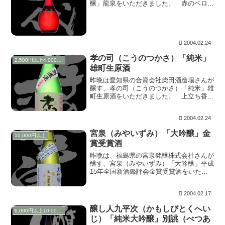
醸」龍泉をいただきました。 赤のベロア
で装飾された宝石箱のような豪勢な箱を開
けると、何とも美しい赤い瓶がお目見えで
す。い、いったい瓶にいくらかかっている
のか？とも思...
2004.02.24
孝の司（こうのつかさ）「純米」
2,500円以上4,000円未満
雄町生原酒
昨晩は愛知県の合資会社柴田酒造場さんが
醸す、孝の司（こうのつかさ）「純米」雄
町生原酒をいただきました。 上立ち香は
ほのかで明確でないものの、心地よく香り
ます。含むと、新酒らしいフレッシュな口
2004.02.24
当たりの中にも、どこか甘みを感じるお酒
で旨いっす。...
宮泉（みやいずみ）「大吟醸」金
10,000円以上
賞受賞酒
昨晩は、福島県の宮泉銘醸株式会社さんが
醸す、宮泉（みやいずみ）「大吟醸」平成
15年全国新酒鑑評会金賞受賞酒をいただ
きました。このお酒は※第三回吟味食らぶ
でパチってきたものです。 上立ち香は心
2004.02.17
地よく華やかで甘みのあるような吟醸香。
この時点で完...
醸し人九平次（かもしびとくへい
6,000円以上10,000円未満
じ）「純米大吟醸」別誂（べつあ