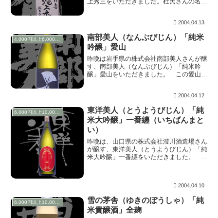
上秀三をいただきました。杜氏さんの名前
を冠したこのお酒ですが、約４年ぶりにい
ただきました。 上立ち香は、心地よい甘
2004.04.13
味ある香り。含むとやはり同じ系統の甘味
が強く押し出...
南部美人（なんぶびじん）「純米
4,000円以上6,000円未満
吟醸」愛山
昨晩は岩手県の株式会社南部美人さんが醸
す、南部美人（なんぶびじん）「純米吟
醸」愛山をいただきました。 この愛山と
言う米は、今をときめく１１社（十四代、
南部美人、磯自慢、東洋美人、出羽桜、く
2004.04.12
どき上手、磯乃澤、東の麓、誉小桜、飛露
喜、獅子の里）...
東洋美人（とうようびじん）「純
6,000円以上10,000円未満
米大吟醸」一番纏（いちばんまと
い）
昨晩は、山口県の株式会社澄川酒造場さん
が醸す、東洋美人（とうようびじん）「純
米大吟醸」一番纏をいただきました。 ま
ず目が行くのはラベルです！赤い能面がイ
ンパクトあります。 開栓直後の上立ち香
は、ややアルコール感がありましたがすぐ
2004.04.10
に抜けました...
雪の茅舎（ゆきのぼうしゃ）「純
6,000円以上10,000円未満
米貴醸酒」全麹