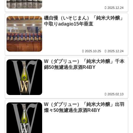
2025.12.24
磯自慢（いそじまん）「純米大吟醸」
中取りadagio15年垂直
2025.10.25
2025.12.24
W（ダブリュー）「純米大吟醸」千本
錦50無濾過生原酒R4BY
2025.02.13
W（ダブリュー）「純米大吟醸」出羽
燦々50無濾過生原酒R4BY