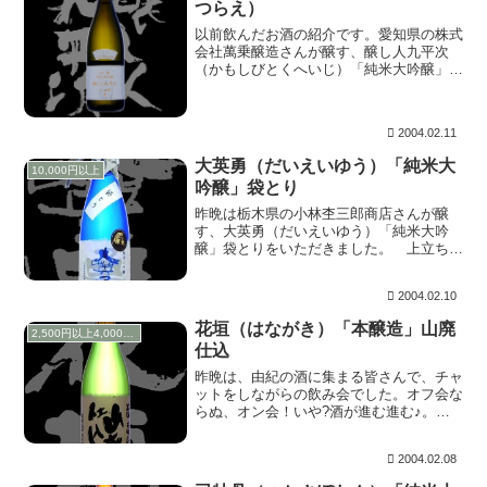
つらえ）
以前飲んだお酒の紹介です。愛知県の株式
会社萬乗醸造さんが醸す、醸し人九平次
（かもしびとくへいじ）「純米大吟醸」別
誂（べつあつらえ）をいただきました。
醸し人九平次のフラッグシップとしてリリ
ースされた別誂（べつあつらえ）。最高の
2004.02.11
山田錦を35%...
大英勇（だいえいゆう）「純米大
10,000円以上
吟醸」袋とり
昨晩は栃木県の小林杢三郎商店さんが醸
す、大英勇（だいえいゆう）「純米大吟
醸」袋とりをいただきました。 上立ち香
は心地よい果実様の香り。含むと上品な旨
み、スキっと切れるところなどは、まさに
2004.02.10
飛びっきり♪大変おいしゅうございまし
た。 このお酒は酒...
花垣（はながき）「本醸造」山廃
2,500円以上4,000円未満
仕込
昨晩は、由紀の酒に集まる皆さんで、チャ
ットをしながらの飲み会でした。オフ会な
らぬ、オン会！いや?酒が進む進む♪。飲
んだお酒は、福井県の有限会社南部酒造場
さんが醸す、花垣（はながき）「本醸造」
2004.02.08
山廃仕込みです。 上立ち香はほんのりこ
っくりと麹様...