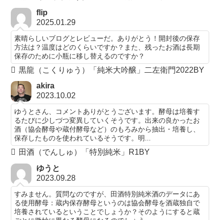
flip
2025.01.29
素晴らしいブログとレビューだ。ありがとう！開封後の保存
方法は？温度はどのくらいですか？また、残ったお酒は長期
保存のために小瓶に移し替えるのですか？
黒龍（こくりゅう）「純米大吟醸」二左衛門2022BY
akira
2023.10.02
ゆうとさん、コメントありがとうございます。酵母は培養す
るたびに少しづつ変異していくそうです。出来の良かったお
酒（協会酵母や蔵付酵母など）のもろみから抽出・培養し、
保存したものを使われているそうです。明...
田酒（でんしゅ）「特別純米」R1BY
ゆうと
2023.09.28
すみません。質問なのですが、田酒特別純米酒のデータにあ
る使用酵母：蔵内保存酵母というのは協会酵母を酒蔵独自で
培養されているということでしょうか？そのようにすると蔵