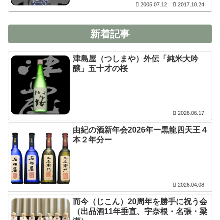
2005.07.12
2017.10.24
新着記事
津島屋（つしまや）外伝「純米大吟
醸」五十才の桜
2026.06.17
由紀の酒新年会2026年ー黒龍四天王４
本２年分ー
2026.04.08
而今（じこん）20周年を勝手に祝う会
（出品酒11年垂直、宇奈根・名張・梁