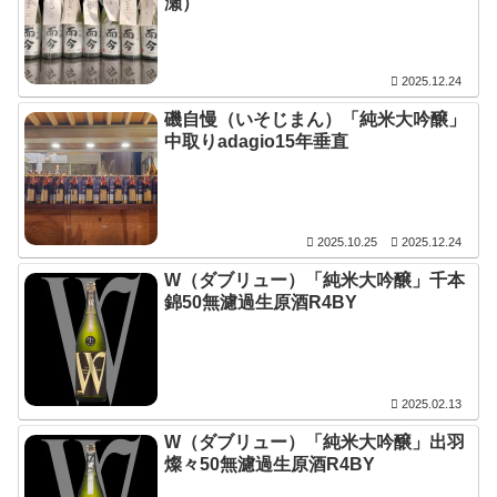
瀬）
2025.12.24
磯自慢（いそじまん）「純米大吟醸」
中取りadagio15年垂直
2025.10.25
2025.12.24
W（ダブリュー）「純米大吟醸」千本
錦50無濾過生原酒R4BY
2025.02.13
W（ダブリュー）「純米大吟醸」出羽
燦々50無濾過生原酒R4BY