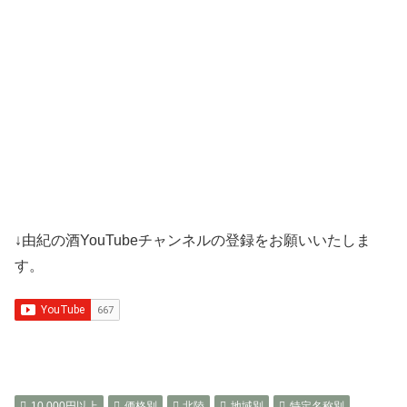
↓由紀の酒YouTubeチャンネルの登録をお願いいたしま
す。
10,000円以上
価格別
北陸
地域別
特定名称別