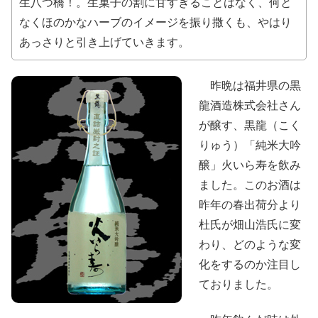
生八つ橋！。生菓子の割に甘すぎることはなく、何と
なくほのかなハーブのイメージを振り撒くも、やはり
あっさりと引き上げていきます。
昨晩は福井県の黒
龍酒造株式会社さん
が醸す、黒龍（こく
りゅう）「純米大吟
醸」火いら寿を飲み
ました。このお酒は
昨年の春出荷分より
杜氏が畑山浩氏に変
わり、どのような変
化をするのか注目し
ておりました。