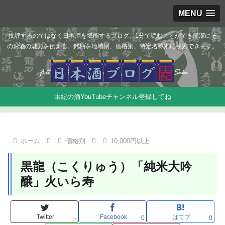
MENU
批評するのではなく日本酒を堪能するブログ。1分で読むことができ簡潔にそ
のお酒の魅力を伝える。銘柄を地域別、価格別、特定名称別に検索できます。
由紀の酒YouTubeチャンネル登録してね
ホーム
価格別
10,000円以上
黒龍（こくりゅう）「純米大吟
醸」火いら寿
Twitter
Facebook
はてブ
-
0
0