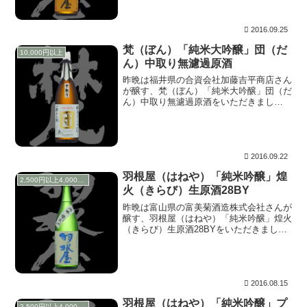
とです。製造年月が2016年8月となってい
ますが、...
2016.09.25
梵（ぼん）「純米大吟醸」団（だ
10,000円以上
ん）中取り無濾過原酒
昨晩は福井県の合資会社加藤吉平商店さん
が醸す、梵（ぼん）「純米大吟醸」団（だ
ん）中取り無濾過原酒をいただきまし
た。 20%まで磨かれた特A地区（口吉
川）特上山田錦で仕込んだお酒の中取り
を、無濾過原酒で氷温2年熟成させたもの
です。由紀の酒 B...
2016.09.22
羽根屋（はねや）「純米吟醸」煌
2,500円以上4,000円未満
火（きらび）生原酒28BY
昨晩は富山県の富美菊酒造株式会社さんが
醸す、羽根屋（はねや）「純米吟醸」煌火
（きらび）生原酒28BYをいただきまし
た。 しぼりたて生原酒と言うことで、瓶
詰し出荷された製造年月の2016.07が上槽
直後と判断し、勝手ながら28BYと表示し
てお...
2016.08.15
羽根屋（はねや）「純米吟醸」プ
2,500円以上4,000円未満