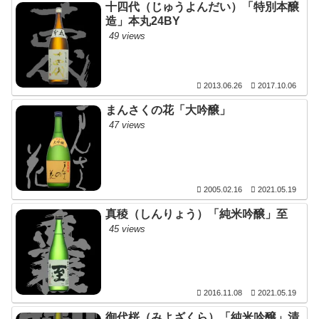
十四代（じゅうよんだい）「特別本醸
造」本丸24BY
49 views
2013.06.26
2017.10.06
まんさくの花「大吟醸」
47 views
2005.02.16
2021.05.19
真稜（しんりょう）「純米吟醸」至
45 views
2016.11.08
2021.05.19
御代桜（みよざくら）「純米吟醸」清