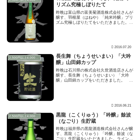
リズム究極しぼりたて
昨晩は富山県の富美菊酒造株式会社さんが
醸す、羽根屋（はねや）「純米吟醸」プリ
ズム究極しぼりたてをいただきました。
煌火（きらび）が※1.Best of the year 由
紀の酒になってからは、他のスペックも出
来る限り飲んでみたいと思ってい...
2016.07.20
長生舞（ちょうせいまい）「大吟
2,500円以上4,000円未満
醸」山田錦カップ
昨晩は石川県の株式会社久世酒造店さんが
醸す、長生舞（ちょうせいまい）「大吟
醸」山田錦カップをいただきました。 ゴ
ールデンウィークに山中温泉に遊びに行っ
た時に購入してきたものです。宿泊したホ
テルのはす向かいにある酒販店さんで、ち
ょうど試飲販売...
2016.06.21
黒龍（こくりゅう）「吟醸」餘波
2,500円以上4,000円未満
（なごり）生貯蔵
昨晩は福井県の黒龍酒造株式会社さんが醸
す、黒龍（こくりゅう）「吟醸」餘波（な
ごり）生貯蔵をいただきました。ラインナ