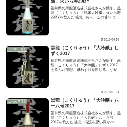
醸」火いら寿29BY
福井県の黒龍酒造株式会社さんが醸す、黒
龍（こくりゅう）「純米大吟醸」火いら寿
29BYを飲んだ感想。あ～、この甘味は生
八つ橋！。生菓子の割に甘すぎることはな
く、何となくほのかなハーブのイメージを
振り撒くも、やはりあっさりと引き上げて
いきます。
2018.04.15
黒龍（こくりゅう）「大吟醸」し
10,000円以上
ずく2017
福井県の黒龍酒造株式会社さんが醸す、黒
龍（こくりゅう）「大吟醸」しずく2017
を飲んだ感想。思わず目を閉じる。なぜか
聞こえてくる、酵母が作る炭酸ガスが奏で
るような、プチ、ピチと言う雨音。その他
のノイズは一切なく、ピチョン、ポチョン
っと「しずく」の音に見事に変化し、直後
には静寂に包まれる。
2018.01.24
黒龍（こくりゅう）「大吟醸」八
10,000円以上
十八号2017
福井県の黒龍酒造株式会社さんが醸す、黒
龍（こくりゅう）「大吟醸」八十八号
2017を飲んだ感想。清流を思い浮かべる
穏やかな流れの中に、ほのかに見つける甘