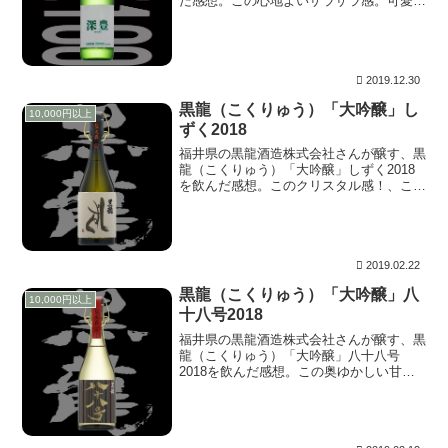
だ感想。この心地よいザラザラ感。可愛ら
しい子猫が膝の上にちょこんと座り、ぺろ
ぺろと指をなめてくる。じりじりとした感
触。思ったよりも長めにいてくれたが、ゆ
っくりと立ち上がり去っていきました。
2019.12.30
黒龍（こくりゅう）「大吟醸」し
10,000円以上
ずく2018
福井県の黒龍酒造株式会社さんが醸す、黒
龍（こくりゅう）「大吟醸」しずく2018
を飲んだ感想。このクリスタル感！、これ
は「Carl Zeiss Makro-Planar」と言うレン
ズで撮影した水面だ！。キラキラと輝いて
いる部分だけでなく、シャドー部分も含め
て豊かな階調。描かれている水のプルプル
感。
2019.02.22
黒龍（こくりゅう）「大吟醸」八
10,000円以上
十八号2018
福井県の黒龍酒造株式会社さんが醸す、黒
龍（こくりゅう）「大吟醸」八十八号
2018を飲んだ感想。この奥ゆかしい甘
味。これは一昔前の京都だ。街並みは厳
か、かつ落ち着いた佇まい。流れる時まで
ゆっくりに感じる空気。そして話す言葉の
雰囲気すらふんわりと穏やか。