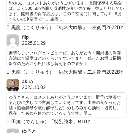
flipさん、コメントありがとうございます。長期保存する場合
は、よく300mlの角瓶が収納性が良いので移し替えたりしてい
ます。開封後の保存温度は、この二左衛門に関しては7～8度
くらいの冷蔵庫です。生酒...
黒龍（こくりゅう）「純米大吟醸」二左衛門2022BY
flip
2025.01.29
素晴らしいブログとレビューだ。ありがとう！開封後の保存
方法は？温度はどのくらいですか？また、残ったお酒は長期
保存のために小瓶に移し替えるのですか？
黒龍（こくりゅう）「純米大吟醸」二左衛門2022BY
akira
2023.10.02
ゆうとさん、コメントありがとうございます。酵母は培養す
るたびに少しづつ変異していくそうです。出来の良かったお
酒（協会酵母や蔵付酵母など）のもろみから抽出・培養し、
保存したものを使われているそうです。明...
田酒（でんしゅ）「特別純米」R1BY
ゆうと