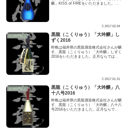
醸」KISS of FIREをいただきました。
正月の富山、石川温泉旅行で、鹿野酒造さ
んにお邪魔し購入してきたものです。瓶フ
ェチの自分としては、以前より飲んでみた
い...
2017.02.04
黒龍（こくりゅう）「大吟醸」し
10,000円以上
ずく2016
昨晩は福井県の黒龍酒造株式会社さんが醸
す、黒龍（こくりゅう）「大吟醸」しずく
2016をいただきました。正月ならではの
贅沢とびっきり！、黒龍四天王を順番に楽
しむシリーズ第四弾です。 しずくをおさ
らいしておくと、お酒の上槽（「もろみ」
を酒粕と清...
2017.01.31
黒龍（こくりゅう）「大吟醸」八
10,000円以上
十八号2016
昨晩は福井県の黒龍酒造株式会社さんが醸
す、黒龍（こくりゅう）「大吟醸」八十八
号2016をいただきました。正月ならでは
の贅沢とびっきり！、黒龍四天王を順番に
楽しむシリーズ第三弾です。 八十八号を
おさらいしておくと、その年に造られた大
吟醸酒の中...