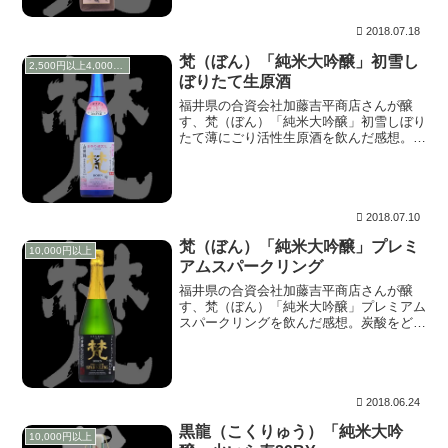
美しさ」。
2018.07.18
梵（ぼん）「純米大吟醸」初雪し
2,500円以上4,000円未満
ぼりたて生原酒
福井県の合資会社加藤吉平商店さんが醸
す、梵（ぼん）「純米大吟醸」初雪しぼり
たて薄にごり活性生原酒を飲んだ感想。さ
らさらと流れる旨味、メリハリはあるが、
ガチャガチャしていないシンプルな甘み
は、美しい曲線を描きながら、ゼロへ収束
していく。
2018.07.10
梵（ぼん）「純米大吟醸」プレミ
10,000円以上
アムスパークリング
福井県の合資会社加藤吉平商店さんが醸
す、梵（ぼん）「純米大吟醸」プレミアム
スパークリングを飲んだ感想。炭酸をどけ
るようにスワリングし、運び入れる。舌が
少し慣れたのか？、やや炭酸が弱まったの
か？、先ほどより心地よい甘味を見つけや
すい。さすがに磨き抜かれた綺麗な甘味。
ああ…、もっとこの綺麗な甘味を堪能した
2018.06.24
いと思うのだが、炭酸とともに消えてい
黒龍（こくりゅう）「純米大吟
く。なんて飲みやすい！
10,000円以上