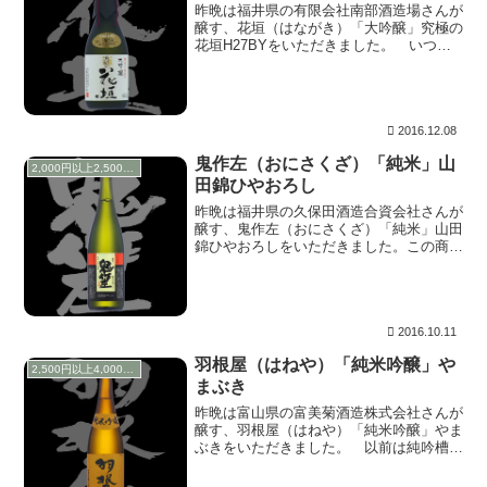
昨晩は福井県の有限会社南部酒造場さんが
醸す、花垣（はながき）「大吟醸」究極の
花垣H27BYをいただきました。 いつも
豊盃を購入している一宮の酒販店ハヤシヤ
さんで売っているのを見つけ、久しぶりに
飲んでみたいなぁと思ったのですが、今月
は酒代だけ...
2016.12.08
鬼作左（おにさくざ）「純米」山
2,000円以上2,500円未満
田錦ひやおろし
昨晩は福井県の久保田酒造合資会社さんが
醸す、鬼作左（おにさくざ）「純米」山田
錦ひやおろしをいただきました。この商品
は父の友人がお土産に買ってきてくれたも
のです。感謝♪。 鬼作左（おにさくざ）
についてはラベルや箱書きにありましたの
で抜粋します...
2016.10.11
羽根屋（はねや）「純米吟醸」や
2,500円以上4,000円未満
まぶき
昨晩は富山県の富美菊酒造株式会社さんが
醸す、羽根屋（はねや）「純米吟醸」やま
ぶきをいただきました。 以前は純吟槽し
ぼりとして出していた商品がリニューアル
されて、この「やまぶき」になったとのこ