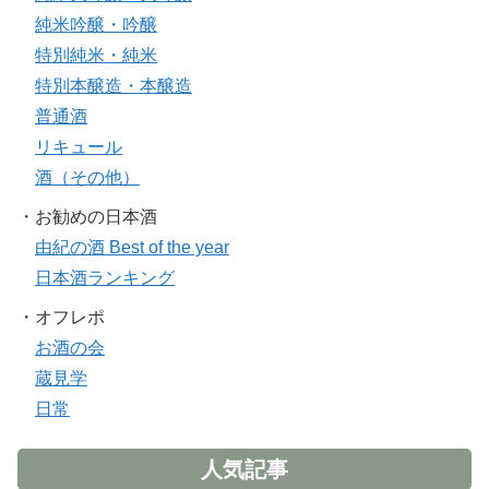
純米吟醸・吟醸
特別純米・純米
特別本醸造・本醸造
普通酒
リキュール
酒（その他）
・お勧めの日本酒
由紀の酒 Best of the year
日本酒ランキング
・オフレポ
お酒の会
蔵見学
日常
人気記事