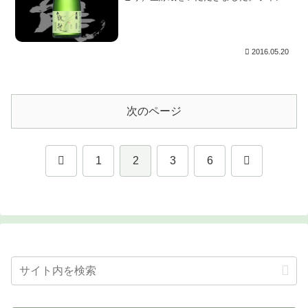
ップが一新されたので、何とかして入手し
順に紹介していくシリーズ第十五弾で
す。 この小瓶の生貯蔵酒のシリーズは、
以前は純米吟醸に...
2016.05.20
次のページ
前
次
1
2
3
6
へ
へ