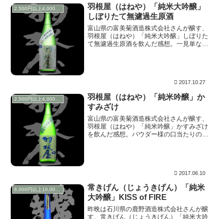
かったことのように消えている。
羽根屋（はねや）「純米大吟醸」
2,500円以上4,000円未満
しぼりたて無濾過生原酒
富山県の富美菊酒造株式会社さんが醸す、
羽根屋（はねや）「純米大吟醸」しぼりた
て無濾過生原酒を飲んだ感想。一見単なる
綺麗な甘味だが、じっくり見るとそのカラ
ーの違いがよくわかる。真珠の玉と言うよ
りは、アワビの貝殻のよう。波打っている
分、光が乱反射し、その色の違いが飛び込
んでくる。
2017.10.27
羽根屋（はねや）「純米吟醸」か
2,500円以上4,000円未満
すみざけ
富山県の富美菊酒造株式会社さんが醸す、
羽根屋（はねや）「純米吟醸」かすみざけ
を飲んだ感想。パウダー様の口当たりの中
に、先ほどよりもコチっとした強めの旨み
がのる。白い羽根が広がったかのように爽
やかに喉を撫でる。何とも居心地の良い空
間。
2017.06.10
常きげん（じょうきげん）「純米
6,000円以上10,000円未満
大吟醸」KISS of FIRE
昨晩は石川県の鹿野酒造株式会社さんが醸
す、常きげん（じょうきげん）「純米大吟