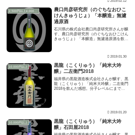
2019.02.12
農口尚彦研究所（のぐちなおひこ
2,500円以上4,000円未満
けんきゅうじょ）「本醸造」無濾
過原酒
石川県の株式会社農口尚彦研究所さんが醸
す、農口尚彦研究所（のぐちなおひこけん
きゅうじょ）「本醸造」無濾過原酒を飲ん
だ感想。「どうや、おら！、飲んでみ
ろ。」と言うほど言葉は悪くはないが、そ
う思わせるような押しの強さ、一転終盤の
2019.01.30
繊細な描写。いいっすね～。
黒龍（こくりゅう）「純米大吟
10,000円以上
醸」二左衛門2018
福井県の黒龍酒造株式会社さんが醸す、黒
龍（こくりゅう）「純米大吟醸」二左衛門
2018を飲んだ感想。分子レベルにまで詰
まった密度、いま口にしたのは何mol分だ
ろうか？。時間軸は大幅にそのスケールを
拡大しているが、想定していたメモリまで
来ることなくストンと落ちる。
2019.01.20
黒龍（こくりゅう）「純米大吟
10,000円以上
醸」石田屋2018
福井県の黒龍酒造株式会社さんが醸す、黒