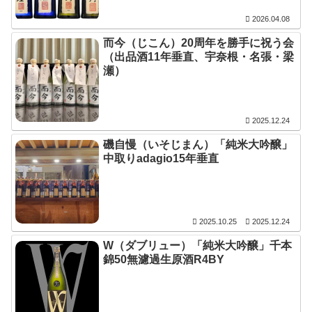
2026.04.08
而今（じこん）20周年を勝手に祝う会
（出品酒11年垂直、宇奈根・名張・梁
瀬）
2025.12.24
磯自慢（いそじまん）「純米大吟醸」
中取りadagio15年垂直
2025.10.25
2025.12.24
W（ダブリュー）「純米大吟醸」千本
錦50無濾過生原酒R4BY