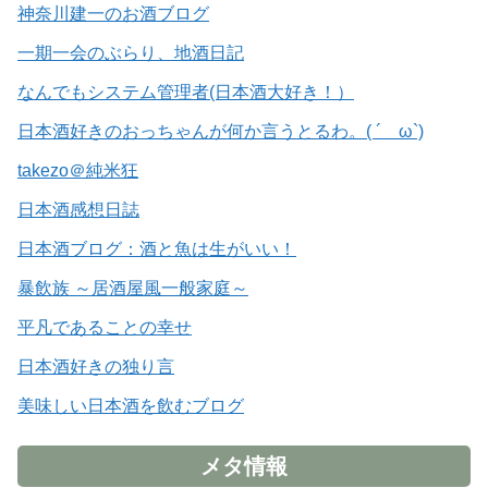
神奈川建一のお酒ブログ
一期一会のぶらり、地酒日記
なんでもシステム管理者(日本酒大好き！）
日本酒好きのおっちゃんが何か言うとるわ。( ´ ω`)
takezo＠純米狂
日本酒感想日誌
日本酒ブログ：酒と魚は生がいい！
暴飲族 ～居酒屋風一般家庭～
平凡であることの幸せ
日本酒好きの独り言
美味しい日本酒を飲むブログ
メタ情報