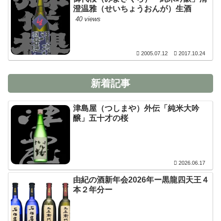
澄温雅（せいちょうおんが）生酒
40 views
2005.07.12
2017.10.24
新着記事
津島屋（つしまや）外伝「純米大吟
醸」五十才の桜
2026.06.17
由紀の酒新年会2026年ー黒龍四天王４
本２年分ー