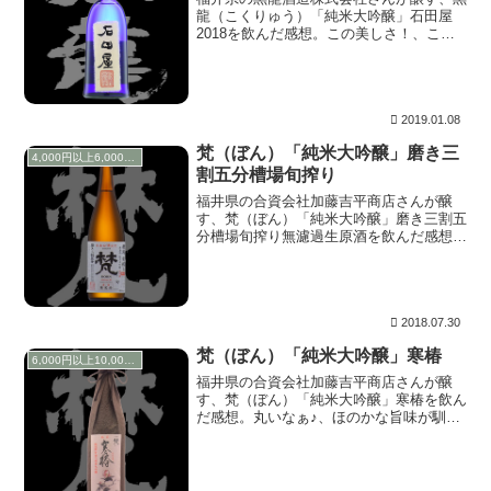
龍（こくりゅう）「純米大吟醸」石田屋
2018を飲んだ感想。この美しさ！、これ
は複雑かつ面白そうな方程式だ！。一見し
て解けそうな雰囲気だが、簡単ではない。
解き進んでいくと、最後に出たxの解は三
分の十一。美しい。
2019.01.08
梵（ぼん）「純米大吟醸」磨き三
4,000円以上6,000円未満
割五分槽場旬搾り
福井県の合資会社加藤吉平商店さんが醸
す、梵（ぼん）「純米大吟醸」磨き三割五
分槽場旬搾り無濾過生原酒を飲んだ感想。
甘いのに切れる！。何と言う危険な酒なん
でしょう。2014年に由紀の酒Best of the
year になった、南部美人の大吟醸純米仕
込みを思い出します。余韻長めの南部美人
に対し、切れ方は多少刹那的。
2018.07.30
梵（ぼん）「純米大吟醸」寒椿
6,000円以上10,000円未満
福井県の合資会社加藤吉平商店さんが醸
す、梵（ぼん）「純米大吟醸」寒椿を飲ん
だ感想。丸いなぁ♪、ほのかな旨味が馴染
むぅ～。こ、これは、今、自分が使ってい
るスマホ、Galaxy Note8だ！。有機ELデ
ィスプレイならではのデザインで手に馴染
む！。そして花言葉通りの「申し分のない