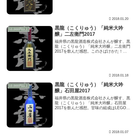
味。飲み比べた中では、後半の引き際にも
っとも辛口の表情を見せるが、辛口と言っ
ても消え方がそうだというだけで、消える
直前の甘味が心に残る。
2018.01.20
黒龍（こくりゅう）「純米大吟
10,000円以上
醸」二左衛門2017
福井県の黒龍酒造株式会社さんが醸す、黒
龍（こくりゅう）「純米大吟醸」二左衛門
2017を飲んだ感想。このさばけかた！。
こ、これは、浜の大魔神と言われた、佐々
木主浩さんのフォークボールだ！。いきな
り視界から消えてなくなる。
2018.01.18
黒龍（こくりゅう）「純米大吟
10,000円以上
醸」石田屋2017
福井県の黒龍酒造株式会社さんが醸す、黒
龍（こくりゅう）「純米大吟醸」石田屋
2017を飲んだ感想。甘味の組成はLEGOブ
ロックよろしく、木製のパーツで規則正し
く組み上げられたポリゴンボールのよう。
すべてのパーツが見事に面取りされてお
り、角ばっているところはどこにもない。
長く見つめていたいが、直後にはなにもな
2018.01.07