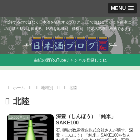
MENU
批評するのではなく日本酒を堪能するブログ。1分で読むことができ簡潔にそ
のお酒の魅力を伝える。銘柄を地域別、価格別、特定名称別に検索できます。
由紀の酒YouTubeチャンネル登録してね
ホーム
地域別
北陸
北陸
深豊（しんほう）「純米」
10,000円以上
SAKE100
石川県の数馬酒造株式会社さんが醸す、深
豊（しんほう）「純米」SAKE100を飲ん