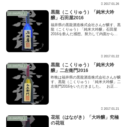
2017.01.26
黒龍（こくりゅう）「純米大吟
10,000円以上
醸」石田屋2016
福井県の黒龍酒造株式会社さんが醸す、黒
龍（こくりゅう）「純米大吟醸」石田屋
2016を飲んだ感想。努力して内面から磨
き上げ、あくまで自然な健康美の二左衛門
に対し、石田屋の天才的なつるっつるの肌
艶は、熟成と言う時間経過を遡り、生まれ
たての赤ちゃん肌になったかのよう。触っ
ていたい、頬ずりしながら眠りたい。
2017.01.22
黒龍（こくりゅう）「純米大吟
10,000円以上
醸」二左衛門2016
昨晩は福井県の黒龍酒造株式会社さんが醸
す、黒龍（こくりゅう）「純米大吟醸」二
左衛門2016をいただきました。 お正月
用として購入したとびっきりシリーズです
が、年始からの酒蔵見学ツアーで開栓が遅
れました。当分これらのとびっきりで、お
酒に関して...
2017.01.21
花垣（はながき）「大吟醸」究極
10,000円以上
の花垣