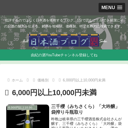
MENU
批評するのではなく日本酒を堪能するブログ。1分で読むことができ簡潔にそ
のお酒の魅力を伝える。銘柄を地域別、価格別、特定名称別に検索できます。
由紀の酒YouTubeチャンネル登録してね
ホーム
価格別
6,000円以上10,000円未満
6,000円以上10,000円未満
三千櫻（みちさくら）「大吟醸」
6,000円以上10,000円未満
袋搾り斗瓶取り
昨晩は岐阜県の三千櫻酒造株式会社さんが
醸す、三千櫻（みちさくら）「大吟醸」袋