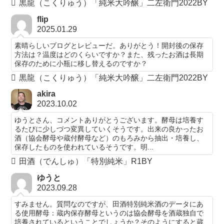
黒龍（こくりゅう）「純米大吟醸」二左衛門2022BY
flip
2025.01.29
素晴らしいブログとレビューだ。ありがとう！開封後の保存
方法は？温度はどのくらいですか？また、残ったお酒は長期
保存のために小瓶に移し替えるのですか？
黒龍（こくりゅう）「純米大吟醸」二左衛門2022BY
akira
2023.10.02
ゆうとさん、コメントありがとうございます。酵母は培養す
るたびに少しづつ変異していくそうです。出来の良かったお
酒（協会酵母や蔵付酵母など）のもろみから抽出・培養し、
保存したものを使われているそうです。明...
田酒（でんしゅ）「特別純米」R1BY
ゆうと
2023.09.28
すみません。質問なのですが、田酒特別純米酒のデータにあ
る使用酵母：蔵内保存酵母というのは協会酵母を酒蔵独自で
培養されているということでしょうか？そのようにすると蔵