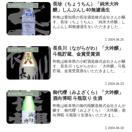
むと同じ系統の含み...
長珍（ちょうちん）「純米大吟
6,000円以上10,000円未満
醸」しんぶんし40無濾過生
昨晩は愛知県の長珍酒造株式会社さんが醸
す、長珍（ちょうちん）「純米大吟醸」し
んぶんし40無濾過生をいただきました。
通称”しんぶんし”と呼ばれるお酒の最高峰
です。 上立ち香は爽快で南国フルーツを
2004.06.25
思わせるよう。含むとピチピチとした炭酸
がまだ残っ...
長良川（ながらがわ）「大吟醸」
6,000円以上10,000円未満
斗瓶貯蔵、金賞受賞酒
昨晩は岐阜県の小町酒造株式会社さんが醸
す、長良川（ながらがわ）「大吟醸」斗瓶
貯蔵、金賞受賞酒をいただきました。 上
立ち香はパイナップルのように香りま
す。 含むとその力強さが弾けるよう。空
2004.06.23
気に触れることでやや落ち着きを見せる
が、非常に元気なお...
御代櫻（みよざくら）「大吟醸」
6,000円以上10,000円未満
酒向博昭 斗瓶取り 生酒
昨晩は岐阜県の御代桜醸造株式会社さんが
醸す、御代櫻（みよざくら）「大吟醸」酒
向博昭 斗瓶取り生酒をいただきまし
た。 上立ち香は穏やかで上品に香りま
す。含むと綺麗な造りの中にほのかな甘味
2004.06.18
を感じ、爽やかな柑橘系を思わせる含み香