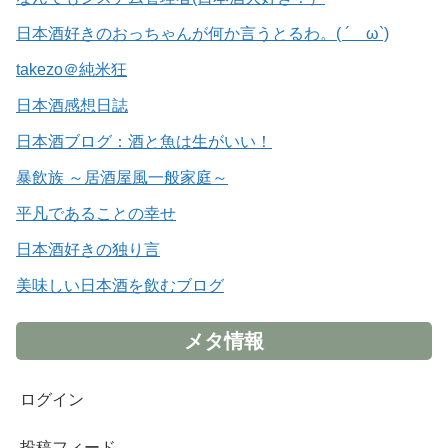
日本酒好きのおっちゃんが何か言うとるわ。( ´ ω`)
takezo＠純米狂
日本酒感想日誌
日本酒ブログ：酒と魚は生がいい！
暴飲族 ～居酒屋風一般家庭～
平凡であることの幸せ
日本酒好きの独り言
美味しい日本酒を飲むブログ
メタ情報
ログイン
投稿フィード