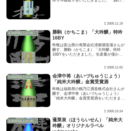
搾り斗瓶取りをいただきました。 酒のひ
ろせさんでお勧めいただき、中でもとびっ
きりの大吟醸を入手させていただきまし
た。山田錦を40%になるまで磨き上げ、袋
吊りし、滴り...
2005.11.19
勝駒（かちこま）「大吟醸」特吟
6,000円以上10,000円未満
16BY
昨晩は富山県の有限会社清都酒造場さんが
醸す、勝駒（かちこま）「大吟醸」特吟
16BYをいただきました。生産量が僅かな
ため、なかなか店頭に並びません。ラベル
にも小さな手造り酒やですから年に、そ
2005.11.02
う、こっぽり（沢山）とはできません。造
り手、僅か五人...
会津中将（あいづちゅうじょう）
6,000円以上10,000円未満
「純米大吟醸」金賞受賞酒
昨晩は福島県の鶴乃江酒造株式会社さんが
醸す、会津中将（あいづちゅうじょう）
「純米大吟醸」金賞受賞酒をいただきまし
た。関東出張の時、時間があれば寄らせて
いただく池袋西武。その日もふらふらと吸
2005.10.24
い寄せられると、ゆりさんが試飲販売に来
ていました。ラ...
蓬莱泉（ほうらいせん）「純米大
6,000円以上10,000円未満
吟醸」オリジナルラベル