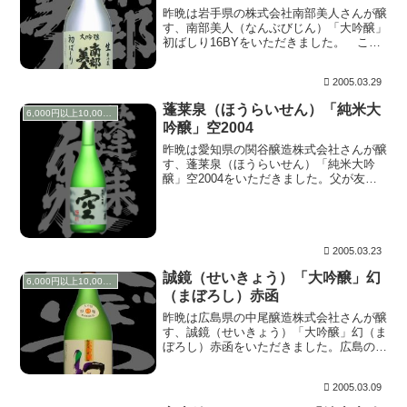
昨晩は岩手県の株式会社南部美人さんが醸
す、南部美人（なんぶびじん）「大吟醸」
初ばしり16BYをいただきました。 この
お酒の初ばしりとは、槽（ふね）と呼ばれ
る圧搾機で、仕込んだもろみをお酒と酒粕
2005.03.29
に分離するのですが、この時出てきたお酒
の初期の部...
蓬莱泉（ほうらいせん）「純米大
6,000円以上10,000円未満
吟醸」空2004
昨晩は愛知県の関谷醸造株式会社さんが醸
す、蓬莱泉（ほうらいせん）「純米大吟
醸」空2004をいただきました。父が友人
に快気祝いとしていただいたもので、瓶詰
は2004.11の物です。 上立ち香はふわっ
とフルーティーに香ります。含むと酸を感
じさせ...
2005.03.23
誠鏡（せいきょう）「大吟醸」幻
6,000円以上10,000円未満
（まぼろし）赤函
昨晩は広島県の中尾醸造株式会社さんが醸
す、誠鏡（せいきょう）「大吟醸」幻（ま
ぼろし）赤函をいただきました。広島の友
人に頂きました。感謝♪ 上立ち香は華や
かです。含むとこの華やかさが更に膨ら
2005.03.09
み、鼻の奥を駆け抜けていきます。甘い味
わいながらスッ...