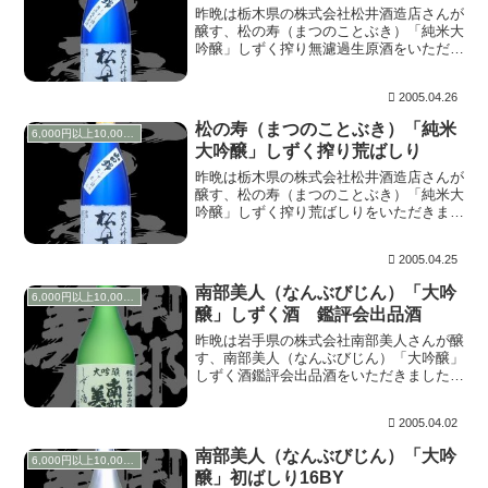
昨晩は栃木県の株式会社松井酒造店さんが
醸す、松の寿（まつのことぶき）「純米大
吟醸」しずく搾り無濾過生原酒をいただき
ました。袋搾りをしたとき滴り落ちてくる
初期の段階のお酒が昨日紹介した荒ばしり
2005.04.26
なのに対して、今回紹介するお酒は中盤か
ら濁りがとれ...
松の寿（まつのことぶき）「純米
6,000円以上10,000円未満
大吟醸」しずく搾り荒ばしり
昨晩は栃木県の株式会社松井酒造店さんが
醸す、松の寿（まつのことぶき）「純米大
吟醸」しずく搾り荒ばしりをいただきまし
た。 写真の瓶の下のほうに、１センチく
らい濁った部分があるのがわかりますでし
2005.04.25
ょうか？まずはこの濁った部分を混ぜずに
上澄み部分を...
南部美人（なんぶびじん）「大吟
6,000円以上10,000円未満
醸」しずく酒 鑑評会出品酒
昨晩は岩手県の株式会社南部美人さんが醸
す、南部美人（なんぶびじん）「大吟醸」
しずく酒鑑評会出品酒をいただきました。
南部美人には珍しく、ラベルに鑑評会出品
酒と謳われています。瓶詰は2005.01で
2005.04.02
す。 上立ち香は柑橘系で、優しく華やか
に香りま...
南部美人（なんぶびじん）「大吟
6,000円以上10,000円未満
醸」初ばしり16BY