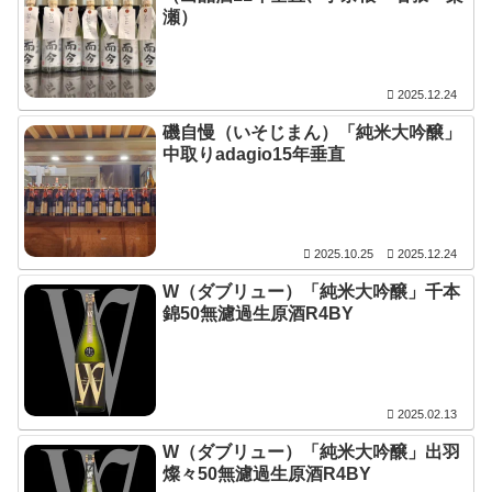
瀬）
2025.12.24
磯自慢（いそじまん）「純米大吟醸」
中取りadagio15年垂直
2025.10.25
2025.12.24
W（ダブリュー）「純米大吟醸」千本
錦50無濾過生原酒R4BY
2025.02.13
W（ダブリュー）「純米大吟醸」出羽
燦々50無濾過生原酒R4BY