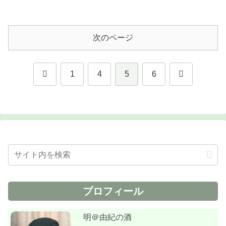
ィーに鼻腔を...
次のページ
前
次
1
4
5
6
へ
へ
プロフィール
明＠由紀の酒