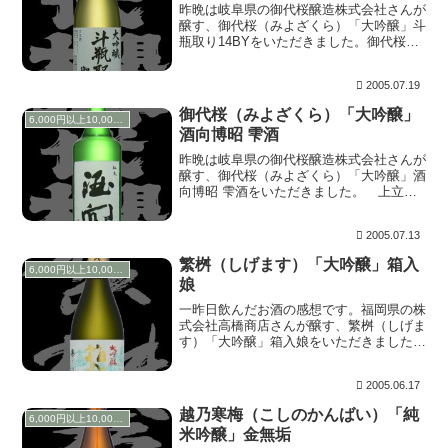
昨晩は岐阜県の御代桜醸造株式会社さんが
醸す、御代桜（みよざくら）「大吟醸」斗
瓶取り14BYをいただきました。御代桜特
集第五弾です。 上立ち香はメロンのよう
に華やかに香ります。含むと、出品レベル
2005.07.19
と聞いていましたが、想像以上のしっかり
したファー...
御代桜（みよざくら）「大吟醸」
6,000円以上10,000円未満
酒向博昭 雫酒
昨晩は岐阜県の御代桜醸造株式会社さんが
醸す、御代桜（みよざくら）「大吟醸」酒
向博昭 雫酒をいただきました。 上立ち
香はマスカット系で上品に香ります。含む
と一瞬だけふわっと香りが増したかのよう
2005.07.13
に鼻に抜け、すぐ後に優しい甘味が駆け抜
けて生きます...
繁桝（しげます）「大吟醸」箱入
6,000円以上10,000円未満
娘
一昨日飲んだお酒の感想です。福岡県の株
式会社高橋商店さんが醸す、繁桝（しげま
す）「大吟醸」箱入娘をいただきました。
このお酒は由紀の酒突撃隊長のＭＡＳＡさ
んに、結衣の誕生祝いとしていただいた物
2005.06.17
です。感謝♪。ＭＡＳＡさん曰く「間違い
なく箱入娘と...
越乃寒梅（こしのかんばい）「純
6,000円以上10,000円未満
米吟醸」金無垢