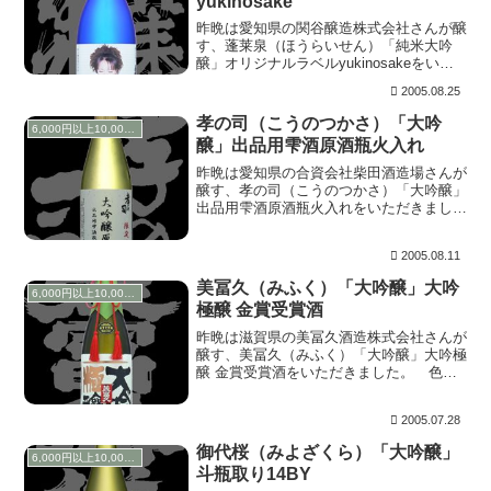
yukinosake
昨晩は愛知県の関谷醸造株式会社さんが醸
す、蓬莱泉（ほうらいせん）「純米大吟
醸」オリジナルラベルyukinosakeをいた
だきました。ほうらいせんＷＥＢサイトリ
2005.08.25
ニューアル記念のイベント企画で、自分で
デザインしたラベルのお酒を購入できまし
孝の司（こうのつかさ）「大吟
6,000円以上10,000円未満
た。（...
醸」出品用雫酒原酒瓶火入れ
昨晩は愛知県の合資会社柴田酒造場さんが
醸す、孝の司（こうのつかさ）「大吟醸」
出品用雫酒原酒瓶火入れをいただきまし
た。 上立ち香は心地よくメロンのように
膨らみます。含むと、ふわっと鼻に抜けた
2005.08.11
後、甘み旨みがじんわりと広がります。輪
郭のはっきりし...
美冨久（みふく）「大吟醸」大吟
6,000円以上10,000円未満
極醸 金賞受賞酒
昨晩は滋賀県の美冨久酒造株式会社さんが
醸す、美冨久（みふく）「大吟醸」大吟極
醸 金賞受賞酒をいただきました。 色は
無濾過なのでしょうか？、非常に僅かなが
ら黄色がかっています。 上立ち香は青り
2005.07.28
んご？ともとれるように華やかに香りま
す。 含むと、...
御代桜（みよざくら）「大吟醸」
6,000円以上10,000円未満
斗瓶取り14BY