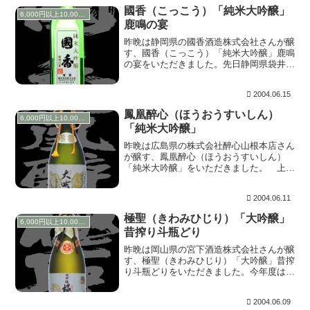
がアクセントを加え...
國香（こっこう）「純米大吟醸」
6,000円以上10,000円未満
鹿鳴の宴
昨晩は静岡県の國香酒造株式会社さんが醸
す、國香（こっこう）「純米大吟醸」鹿鳴
の宴をいただきました。先日静岡県袋井市
にある可睡ゆり園に遊びに行った時、袋井
と言えば國香でしょう！ってことで近くで
2004.06.15
見つけた酒屋さんで購入しました。 上立
ち香は心地よ...
鳳凰醉心（ほうおうすいしん）
6,000円以上10,000円未満
「純米大吟醸」
昨晩は広島県の株式会社醉心山根本店さん
が醸す、鳳凰醉心（ほうおうすいしん）
「純米大吟醸」をいただきました。 上立
ち香は注いだだけでも香ってくるほどの華
やかさ。含むと酒米を極限まで磨きぬいた
2004.06.11
綺麗な造りの中に、ほのかな甘味や酸味が
バランス良く広...
極聖（きわみひじり）「大吟醸」
6,000円以上10,000円未満
昔搾り斗瓶どり
昨晩は岡山県の宮下酒造株式会社さんが醸
す、極聖（きわみひじり）「大吟醸」昔搾
り斗瓶どりをいただきました。今年度は残
念ながら入賞にとどまりましたが、昨年、
一昨年と連続で金賞を受賞している蔵元さ
2004.06.09
んです。 上立ち香はほんのりとフルーテ