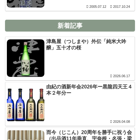
2005.07.12
2017.10.24
新着記事
津島屋（つしまや）外伝「純米大吟
醸」五十才の桜
2026.06.17
由紀の酒新年会2026年ー黒龍四天王４
本２年分ー
2026.04.08
而今（じこん）20周年を勝手に祝う会
（出品酒11年垂直、宇奈根・名張・梁