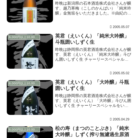
昨晩は新潟県の石本酒造株式会社さんが醸
す、越乃寒梅（こしのかんばい）「純米吟
醸」金無垢をいただきました。※由紀の
酒-日本酒談義-の２００４年下半期の集計
で、十四代に次ぐ第二位の参照数だった人
2005.05.07
気銘柄です。 上立ち香はほのかな芳香族
で、梨のよう...
英君（えいくん）「純米大吟醸」
6,000円以上10,000円未満
斗瓶囲いしずく生
昨晩は静岡県の英君酒造株式会社さんが醸
す、英君（えいくん）「純米大吟醸」斗び
ん囲いしずく生 チャーリースペシャルを
いただきました。このお酒の生も、先日紹
介した大吟醸と同様に全国6本の限定だそ
2005.05.02
うで、取り扱っている丸味屋酒店の店主の
ハンドルネー...
英君（えいくん）「大吟醸」斗瓶
6,000円以上10,000円未満
囲いしずく生
昨晩は静岡県の英君酒造株式会社さんが醸
す、英君（えいくん）「大吟醸」斗びん囲
いしずく生 チャーリースペシャルをいた
だきました。このお酒の生は全国6本の限
定だそうで、取り扱っている丸味屋酒店の
2005.04.29
店主のハンドルネームがつけられていま
す。 上立ち香...
松の寿（まつのことぶき）「純米
6,000円以上10,000円未満
大吟醸」しずく搾り無濾過生原酒