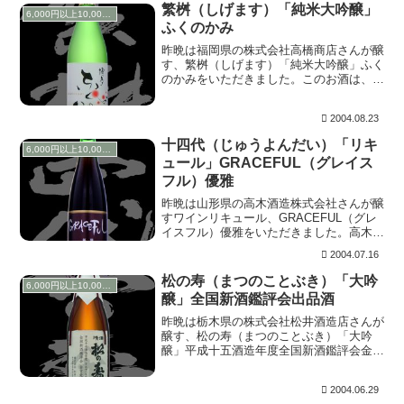
繁桝（しげます）「純米大吟醸」
6,000円以上10,000円未満
ふくのかみ
昨晩は福岡県の株式会社高橋商店さんが醸
す、繁桝（しげます）「純米大吟醸」ふく
のかみをいただきました。このお酒は、博
多めんたいこで有名な※「ふくや」さんの
限定オリジナル賞品です。 上立ち香はほ
2004.08.23
んのりとフルーティーに香ります。含むと
ソフトな口当...
十四代（じゅうよんだい）「リキ
6,000円以上10,000円未満
ュール」GRACEFUL（グレイス
フル）優雅
昨晩は山形県の高木酒造株式会社さんが醸
すワインリキュール、GRACEFUL（グレ
イスフル）優雅をいただきました。高木酒
造さんと言えば十四代の銘柄でおなじみで
2004.07.16
すが、とにかくいろいろなことに挑戦する
意欲あふれる蔵元さんです。 ワイングラ
松の寿（まつのことぶき）「大吟
6,000円以上10,000円未満
スにそそ...
醸」全国新酒鑑評会出品酒
昨晩は栃木県の株式会社松井酒造店さんが
醸す、松の寿（まつのことぶき）「大吟
醸」平成十五酒造年度全国新酒鑑評会金賞
受賞酒をいただきました。 上立ち香は
「うーんいい香り」と思わず発してしま
2004.06.29
う。心地よいフルーティーな香りの後、含