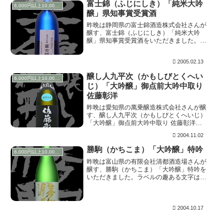
富士錦（ふじにしき）「純米大吟
6,000円以上10,000円未満
醸」県知事賞受賞酒
昨晩は静岡県の富士錦酒造株式会社さんが
醸す、富士錦（ふじにしき）「純米大吟
醸」県知事賞受賞酒をいただきました。
このお酒は平成１６年静岡県清酒鑑評会で
第一位（県知事賞）を受賞したお酒で、先
2005.02.13
日吟醸番さんが来名した時に差し入れして
くれたものです...
醸し人九平次（かもしびとくへい
6,000円以上10,000円未満
じ）「大吟醸」御点前大吟中取り
佐藤彰洋
昨晩は愛知県の萬乗醸造株式会社さんが醸
す、醸し人九平次（かもしびとくへいじ）
「大吟醸」御点前大吟中取り 佐藤彰洋を
いただきました。醸し人九平次のお酒の多
2004.11.02
くは、空気に触れてしばらくしたほうが落
ち着きを見せるので、今回もデキャンタし
勝駒（かちこま）「大吟醸」特吟
6,000円以上10,000円未満
ていただきま...
昨晩は富山県の有限会社清都酒造場さんが
醸す、勝駒（かちこま）「大吟醸」特吟を
いただきました。ラベルの趣ある文字は、
版画家の故、池田満寿夫氏によるもの。
上立ち香は柔らかく漂う、まるでワーグナ
ーの旋律のように甘く美しい。含むと酸味
をあまり感じ...
2004.10.17