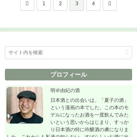
前
次
1
2
3
4
へ
へ
プロフィール
明＠由紀の酒
日本酒との出会いは、「夏子の酒」
という漫画の本でした。この本のモ
デルになったお酒を一度飲んでみた
いという思いからはじまり、すっか
り日本酒の特に吟醸酒の虜になりま
した。これからも私達の知らない、すばらしいお酒に出