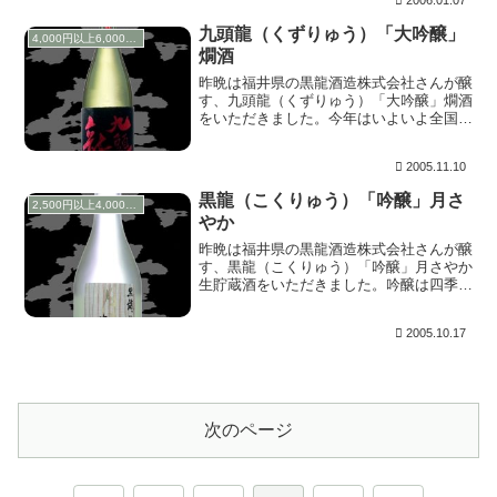
2006.01.07
ん。通常は飲みごろになるまで熟成されて
か...
九頭龍（くずりゅう）「大吟醸」
4,000円以上6,000円未満
燗酒
昨晩は福井県の黒龍酒造株式会社さんが醸
す、九頭龍（くずりゅう）「大吟醸」燗酒
をいただきました。今年はいよいよ全国的
に出回っているようですね。飲食店さん中
心ではあるようですが・・・ まずは冷酒
2005.11.10
でいただきました。上立ち香は抑え目で、
ほんのりバニ...
黒龍（こくりゅう）「吟醸」月さ
2,500円以上4,000円未満
やか
昨晩は福井県の黒龍酒造株式会社さんが醸
す、黒龍（こくりゅう）「吟醸」月さやか
生貯蔵酒をいただきました。吟醸は四季シ
リーズで、花しずく、風のことずて、月さ
やか、雪こひしと名づけられており、
2005.10.17
300mlの小瓶に詰められ、春夏秋冬それぞ
れ季節限定で...
次のページ