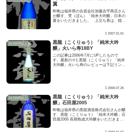
翼
昨晩は福井県の合資会社加藤吉平商店さん
が醸す、梵（ぼん）「純米大吟醸」日本の
翼をいただきました。 上立ち香は、穏や
かに感じさせるも明確でない。含むと、は
じめて桃を感じさせる含み香が広がり高級
2007.01.01
感を漂わせる。そして、これこれぇ～この
喉越し！長期...
黒龍（こくりゅう）「純米大吟
10,000円以上
醸」火いら寿18BY
この記事は2006年7月にUPしたもので
す。最新の※1.黒龍（こくりゅう）「純米
大吟醸」火いら寿のレビューは下記リンク
を参照してください。※1.黒龍（こくりゅ
う）「純米大吟醸」火いら寿29BY黒龍
（こくりゅう）「純米大吟醸」火いら寿
29BY...
2006.07.26
黒龍（こくりゅう）「純米大吟
10,000円以上
醸」石田屋2005
昨晩は福井県の黒龍酒造株式会社さんが醸
す、黒龍（こくりゅう）「純米大吟醸」石
田屋2005 長期熟成大吟醸をいただきまし
た。 タイトルの2005は2005年11月に出
荷されたもので、醸造年度ではありませ