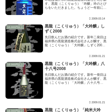
す、黒龍（こくりゅう）「吟醸」吟のとび
らをいただきました。ちょうど一年前にお
土産でいただいたお酒でしたが、量が少な
いため何となく飲む機会に恵まれずここま
2009.03.14
で引っ張ってしまいました。 上立ち香
は、ほのかなが...
黒龍（こくりゅう）「大吟醸」し
10,000円以上
ずく2008
先日飲んだお酒の紹介です。新年二発目は
福井県の黒龍酒造株式会社さんが醸す、黒
龍（こくりゅう）「大吟醸」しずく2008
でした。いつも飲みながらお酒の特徴のメ
モをとるのですが、銘柄以外に何も書かれ
2009.01.21
ていないメモ用紙。。しかし、まさにそん
な印象のお...
黒龍（こくりゅう）「大吟醸」八
10,000円以上
十八号2008
先日飲んだお酒の紹介です。新年一発目は
福井県の黒龍酒造株式会社さんが醸す、黒
龍（こくりゅう）「大吟醸」八十八号
2008をいただきました。３日に開栓した
ものです。 上立ち香は、穏やかながら白
桃の様に香ります。含むと、同様の香りが
華やかにふわり...
2009.01.21
黒龍（こくりゅう）「純米大吟
10,000円以上