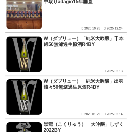
中取りadagio15年垂直
2025.10.25
2025.12.24
W（ダブリュー）「純米大吟醸」千本
錦50無濾過生原酒R4BY
2025.02.13
W（ダブリュー）「純米大吟醸」出羽
燦々50無濾過生原酒R4BY
2025.01.29
2025.02.14
黒龍（こくりゅう）「大吟醸」しずく
2022BY