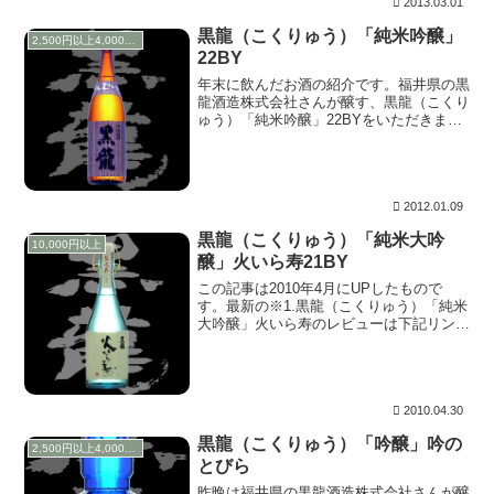
2013.03.01
黒龍（こくりゅう）「純米吟醸」
2,500円以上4,000円未満
22BY
年末に飲んだお酒の紹介です。福井県の黒
龍酒造株式会社さんが醸す、黒龍（こくり
ゅう）「純米吟醸」22BYをいただきまし
た。以前にもこのブログで紹介しています
が…いつ以来…っと調べてみたところ、
2004/03/14までさかのぼりました。このブ
ロ...
2012.01.09
黒龍（こくりゅう）「純米大吟
10,000円以上
醸」火いら寿21BY
この記事は2010年4月にUPしたもので
す。最新の※1.黒龍（こくりゅう）「純米
大吟醸」火いら寿のレビューは下記リンク
を参照してください。※1.黒龍（こくりゅ
う）「純米大吟醸」火いら寿29BY黒龍
（こくりゅう）「純米大吟醸」火いら寿
29BY...
2010.04.30
黒龍（こくりゅう）「吟醸」吟の
2,500円以上4,000円未満
とびら
昨晩は福井県の黒龍酒造株式会社さんが醸