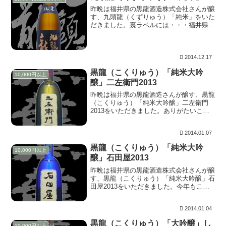
昨晩は福井県の黒龍酒造株式会社さんが醸
す、九頭龍（くずりゅう）「純米」をいた
だきました。裏ラベルには・・・福井県産
の五百万石を丁寧に仕込み、米本来の風味
を引き出しつつすっきりとした味わいに仕
上げました。燗良し、冷やして良し。合わ
せる料理を選...
2014.12.17
黒龍（こくりゅう）「純米大吟
10,000円以上
醸」二左衛門2013
昨晩は福井県の黒龍酒造さんが醸す、黒龍
（こくりゅう）「純米大吟醸」二左衛門
2013をいただきました。ありがたいこと
に毎年いただけておりますが、このブログ
にアップするのは６年ぶりです。口上とし
2014.01.07
て同封されていた内容は・・・ 最高級の
酒米と清澄な...
黒龍（こくりゅう）「純米大吟
10,000円以上
醸」石田屋2013
昨晩は福井県の黒龍酒造株式会社さんが醸
す、黒龍（こくりゅう）「純米大吟醸」石
田屋2013をいただきました。今年もこの
お酒を飲むことが出来ました。元旦に開栓
したものです。箱には口上が同封されてい
2014.01.04
ました。 凍てつくような大寒の酒蔵の
中、蔵人が眠...
黒龍（こくりゅう）「大吟醸」し
10,000円以上