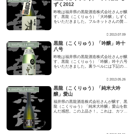
ずく2012
昨晩は福井県の黒龍酒造株式会社さんが醸
す、黒龍（こくりゅう）「大吟醸」しずく
をいただきました。フルネットさんの贅沢
５本セット販売のレポート第３段です。大
吟醸部門第一位です。 上立ち香は、穏や
2013.07.09
かながら心地よく白桃を思わせるかのよう
に香ります。...
黒龍（こくりゅう）「吟醸」吟十
2,500円以上4,000円未満
八号
昨晩は福井県の黒龍酒造株式会社さんが醸
す、黒龍（こくりゅう）「吟醸」吟十八号
をいただきました。裏ラベルには下記のよ
うに書かれています。 その年十八番目の
醪を搾る頃には、酒造りもいよいよ軌道に
2013.05.26
のります。軽やかで爽やかな香味の吟醸酒
を生貯蔵し、...
黒龍（こくりゅう）「純米大吟
4,000円以上6,000円未満
醸」愛山
福井県の黒龍酒造株式会社さんが醸す、黒
龍（こくりゅう）「純米大吟醸」愛山を飲
んだ感想。この上品さ！。これは、カツオ
と昆布の出汁をちゃんと取り、煮込んだ大
根だ。じゅっと染み出してくる旨味。