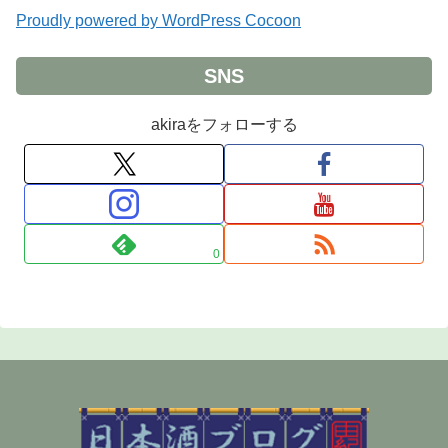
Proudly powered by WordPress Cocoon
SNS
akiraをフォローする
0