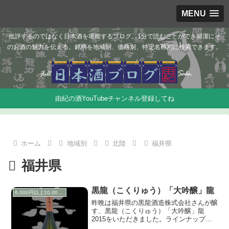
MENU
批評するのではなく日本酒を堪能するブログ。1分で読むことができ簡潔にそ
のお酒の魅力を伝える。銘柄を地域別、価格別、特定名称別に検索できます。
由紀の酒YouTubeチャンネル登録してね
ホーム
地域別
北陸
福井県
福井県
黒龍（こくりゅう）「大吟醸」龍
6,000円以上10,000円未満
昨晩は福井県の黒龍酒造株式会社さんが醸
す、黒龍（こくりゅう）「大吟醸」龍
2015をいただきました。ラインナップが
一新されたので、順に紹介していくシリー