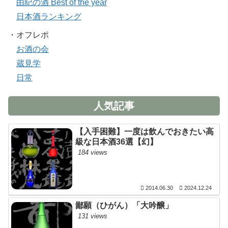
由紀の酒 Best of the year
日本酒ランキング
・オフレポ
お酒の会
蔵見学
日常
人気記事
【入手困難】一度は飲んでおきたい高
級な日本酒36選【幻】
184 views
2014.06.30
2024.12.24
鄙願（ひがん）「大吟醸」
131 views