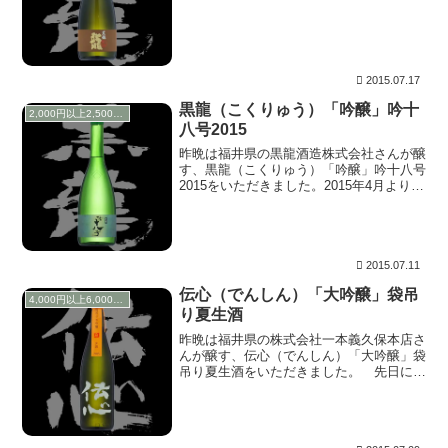
ズ第二弾です。 リニューアルについての
テーマは、先日アップした、※黒龍（こく
りゅう）「吟醸...
2015.07.17
黒龍（こくりゅう）「吟醸」吟十
2,000円以上2,500円未満
八号2015
昨晩は福井県の黒龍酒造株式会社さんが醸
す、黒龍（こくりゅう）「吟醸」吟十八号
2015をいただきました。2015年4月よりラ
インナップが一新されましたので、何とか
入手し順に紹介していきます。 今回のリ
ニューアルの特色としては、純米酒系比率
の高...
2015.07.11
伝心（でんしん）「大吟醸」袋吊
4,000円以上6,000円未満
り夏生酒
昨晩は福井県の株式会社一本義久保本店さ
んが醸す、伝心（でんしん）「大吟醸」袋
吊り夏生酒をいただきました。 先日に引
き続き、JR名古屋高島屋さんにて試飲販
売をしていた時に購入してきたシリーズ第
三弾です。 ひときわ目立つ、気になるラ
ベルですが、...