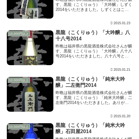
す、黒龍（こくりゅう）「大吟醸」しずく
2014をいただきました。しずくとはこの
お酒の上槽（「もろみ」を酒粕と清酒に分
離する）方法がもろみを酒袋に入れ吊るし
2015.01.23
て、滴り落ちてくる「雫（しずく）」を集
めたことか...
黒龍（こくりゅう）「大吟醸」八
10,000円以上
十八号2014
昨晩は福井県の黒龍酒造株式会社さんが醸
す、黒龍（こくりゅう）「大吟醸」八十八
号2014をいただきました。八十八号とは
タンクナンバーのことで、その年特に出来
の良いお酒を八十八号タンクに集めたこと
2015.01.21
から付けられた名前です。同封されていた
紙には「お...
黒龍（こくりゅう）「純米大吟
10,000円以上
醸」二左衛門2014
昨晩は福井県の黒龍酒造株式会社さんが醸
す、黒龍（こくりゅう）「純米大吟醸」二
左衛門2014をいただきました。ありがた
いことに毎年いただけておりますので、そ
の印象の差もお届けできればと思いま
2015.01.20
す。 昨年同様、口上が同封されておりま
したが内容は変...
黒龍（こくりゅう）「純米大吟
10,000円以上
醸」石田屋2014