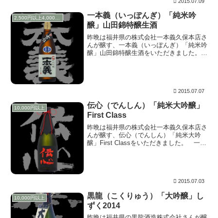
2015.07.09
一本義（いっぽんぎ）「純米吟
2,500円以上4,000円未満
醸」山田錦特醸生酒
昨晩は福井県の株式会社一本義久保本店さ
んが醸す、一本義（いっぽんぎ）「純米吟
醸」山田錦特醸生酒をいただきました。
先日に引き続き、JR名古屋高島屋さんに
て試飲販売をしていた時に購入してきたシ
リーズ第二弾です。 試飲したかぎりで
は、香り高くい...
2015.07.07
伝心（でんしん）「純米大吟醸」
10,000円以上
First Class
昨晩は福井県の株式会社一本義久保本店さ
んが醸す、伝心（でんしん）「純米大吟
醸」First Classをいただきました。 一本
義と言えば、先日の※1「春の地酒まつり
in福井」でも、大吟醸熟成酒「一朋」や純
米吟醸「雪」がとても美味しかったのを
思...
2015.07.03
黒龍（こくりゅう）「大吟醸」し
10,000円以上
ずく2014
昨晩は福井県の黒龍酒造株式会社さんが醸