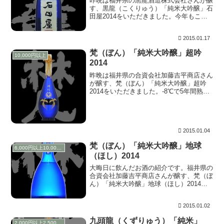
昨晩は福井県の黒龍酒造株式会社さんが醸
す、黒龍（こくりゅう）「純米大吟醸」石
田屋2014をいただきました。今年もこの
お酒を飲むことが出来ました。元旦に開栓
したものです。 昨年同様、箱には口上が
2015.01.17
同封されていました。その内容について
は、昨年のレ...
梵（ぼん）「純米大吟醸」超吟
10,000円以上
2014
昨晩は福井県の合資会社加藤吉平商店さん
が醸す、梵（ぼん）「純米大吟醸」超吟
2014をいただきました。-8℃で5年間熟成
され出荷される加藤吉平商店さんの最高
峰！です。自宅でじっくりといただくのは
実に10年ぶりとなります。以前飲んだも
のは30%...
2015.01.04
梵（ぼん）「純米大吟醸」地球
6,000円以上10,000円未満
（ほし）2014
大晦日に飲んだお酒の紹介です。福井県の
合資会社加藤吉平商店さんが醸す、梵（ぼ
ん）「純米大吟醸」地球（ほし）2014長
期氷温熟成酒をいただきました。梵はかの
とびっきり「超吟」を購入してあります
2015.01.02
が、それはまた後日。写真は11年前に撮
影したもので...
九頭龍（くずりゅう）「純米」
2,000円以上2,500円未満