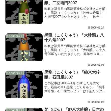
醸」二左衛門2007
昨晩は福井県の黒龍酒造株式会社さんが醸
す、黒龍（こくりゅう）「純米大吟醸」二
左衛門2007をいただきました。 昨年は
新年会で「ぶわっ」と飲んでしまったの
で、じっくりと味わうのは久しぶりです。
2008.01.24
来年からは一升瓶はなくなり４合瓶のみと
なるそうです...
黒龍（こくりゅう）「大吟醸」八
10,000円以上
十八号2007
昨晩は福井県の黒龍酒造株式会社さんが醸
す、黒龍（こくりゅう）「大吟醸」八十八
号2007をいただきました。昨年の３０日
に開栓したものです。 上立ち香は、穏や
かながら南国フルーツ様に香ります。含む
2008.01.08
と、ほとばしる！パイン様の含み香。キリ
リと引き締...
黒龍（こくりゅう）「純米大吟
10,000円以上
醸」石田屋2007
この記事は2008年1月にUPしたもので
す。最新の※1.黒龍（こくりゅう）「純米
大吟醸」石田屋のレビューは下記リンクを
参照してください。※1.黒龍（こくりゅ
う）「純米大吟醸」石田屋2017黒龍（こ
2008.01.08
くりゅう）「純米大吟醸」石田屋2017福
井県...
梵（ぼん）「純米大吟醸」日本の
10,000円以上