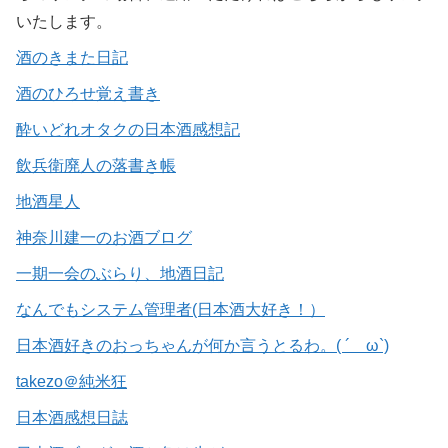
いたします。
酒のきまた日記
酒のひろせ覚え書き
酔いどれオタクの日本酒感想記
飲兵衛廃人の落書き帳
地酒星人
神奈川建一のお酒ブログ
一期一会のぶらり、地酒日記
なんでもシステム管理者(日本酒大好き！）
日本酒好きのおっちゃんが何か言うとるわ。( ´ ω`)
takezo＠純米狂
日本酒感想日誌