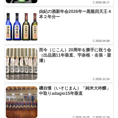
2026.06.17
由紀の酒新年会2026年ー黒龍四天王４
本２年分ー
2026.04.08
而今（じこん）20周年を勝手に祝う会
（出品酒11年垂直、宇奈根・名張・梁
瀬）
2025.12.24
磯自慢（いそじまん）「純米大吟醸」
中取りadagio15年垂直
2025.10.25
2025.12.24