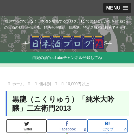
MENU
批評するのではなく日本酒を堪能するブログ。1分で読むことができ簡潔にそ
のお酒の魅力を伝える。銘柄を地域別、価格別、特定名称別に検索できます。
由紀の酒YouTubeチャンネル登録してね
ホーム
価格別
10,000円以上
黒龍（こくりゅう）「純米大吟
醸」二左衛門2013
Twitter
Facebook
はてブ
-
0
0