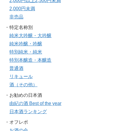
2,000円以上2,500円未満
2,000円未満
非売品
・特定名称別
純米大吟醸・大吟醸
純米吟醸・吟醸
特別純米・純米
特別本醸造・本醸造
普通酒
リキュール
酒（その他）
・お勧めの日本酒
由紀の酒 Best of the year
日本酒ランキング
・オフレポ
お酒の会