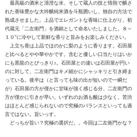
最高級の酒米と清澄な水、そして蔵人の技と情熱で醸さ
れた香味豊かな大吟醸純米酒を斗瓶囲いし、独自の方法で
熟成させました。上品でエレガントな香味に仕上がり、初
代蔵元「二左衛門」を酒銘として命名いたしました。８～
１０°に冷やして新鮮な香りと旨みをお楽しみください。
上立ち香は上品でほのかに梨のように香ります。石田屋
と比べるとやや華やかです。含むと優しい口当たりはいか
にも黒龍のとびっきり♪。石田屋との違いは石田屋が円い
のに対して、二左衛門はキメ細かにシャッキリと引き締ま
っている。後半は（と言っても味の出が短いので一瞬だ
が）石田屋の方が僅かに甘味が強く感じる分、二左衛門の
方が僅かに引きが早い。いずれのお酒も酸は少なく、苦渋
はほとんど感じられないので究極のバランスといっても過
言ではない。旨いっす。
どっちが旨い？究極の選択だ。。今回は二左衛門かな？