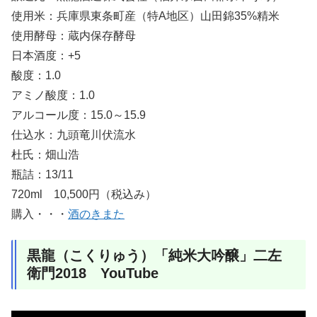
使用米：兵庫県東条町産（特A地区）山田錦35%精米
使用酵母：蔵内保存酵母
日本酒度：+5
酸度：1.0
アミノ酸度：1.0
アルコール度：15.0～15.9
仕込水：九頭竜川伏流水
杜氏：畑山浩
瓶詰：13/11
720ml 10,500円（税込み）
購入・・・
酒のきまた
黒龍（こくりゅう）「純米大吟醸」二左
衛門2018 YouTube