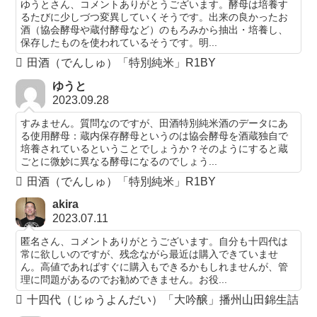
ゆうとさん、コメントありがとうございます。酵母は培養す
るたびに少しづつ変異していくそうです。出来の良かったお
酒（協会酵母や蔵付酵母など）のもろみから抽出・培養し、
保存したものを使われているそうです。明...
田酒（でんしゅ）「特別純米」R1BY
ゆうと
2023.09.28
すみません。質問なのですが、田酒特別純米酒のデータにあ
る使用酵母：蔵内保存酵母というのは協会酵母を酒蔵独自で
培養されているということでしょうか？そのようにすると蔵
ごとに微妙に異なる酵母になるのでしょう...
田酒（でんしゅ）「特別純米」R1BY
akira
2023.07.11
匿名さん、コメントありがとうございます。自分も十四代は
常に欲しいのですが、残念ながら最近は購入できていませ
ん。高値であればすぐに購入もできるかもしれませんが、管
理に問題があるのでお勧めできません。お役...
十四代（じゅうよんだい）「大吟醸」播州山田錦生詰