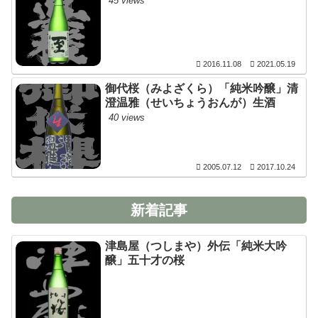
45 views
2016.11.08
2021.05.19
御代桜（みよざくら）「純米吟醸」清
澄温雅（せいちょうおんが）生酒
40 views
2005.07.12
2017.10.24
新着記事
津島屋（つしまや）外伝「純米大吟
醸」五十才の桜