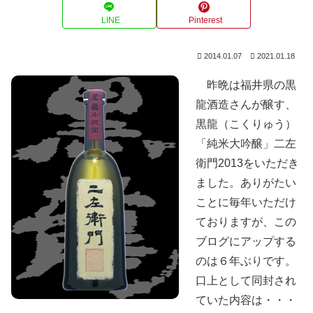
LINE
Pinterest
2014.01.07
2021.01.18
昨晩は福井県の黒
龍酒造さんが醸す、
黒龍（こくりゅう）
「純米大吟醸」二左
衛門2013をいただき
ました。ありがたい
ことに毎年いただけ
ておりますが、この
ブログにアップする
のは６年ぶりです。
口上として同封され
ていた内容は・・・