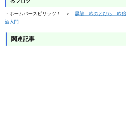
るブログ
・ホームバースピリッツ！ ＞
黒龍 吟のとびら 吟醸
酒入門
関連記事