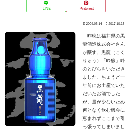
LINE
Pinterest
2009.03.14
2017.10.13
昨晩は福井県の黒
龍酒造株式会社さん
が醸す、黒龍（こく
りゅう）「吟醸」吟
のとびらをいただき
ました。ちょうど一
年前にお土産でいた
だいたお酒でした
が、量が少ないため
何となく飲む機会に
恵まれずここまで引
っ張ってしまいまし