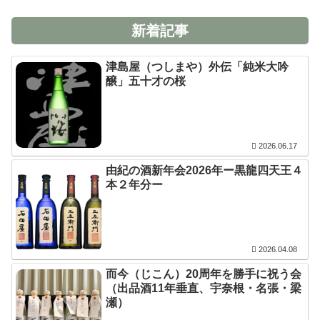
新着記事
津島屋（つしまや）外伝「純米大吟
醸」五十才の桜
2026.06.17
由紀の酒新年会2026年ー黒龍四天王４
本２年分ー
2026.04.08
而今（じこん）20周年を勝手に祝う会
（出品酒11年垂直、宇奈根・名張・梁
瀬）