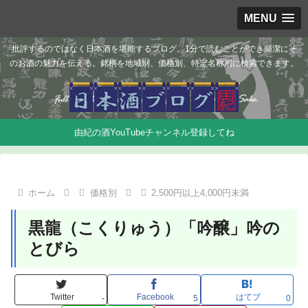
MENU
批評するのではなく日本酒を堪能するブログ。1分で読むことができ簡潔にそ
のお酒の魅力を伝える。銘柄を地域別、価格別、特定名称別に検索できます。
由紀の酒YouTubeチャンネル登録してね
ホーム
価格別
2,500円以上4,000円未満
黒龍（こくりゅう）「吟醸」吟の
とびら
Twitter
Facebook
はてブ
-
5
0