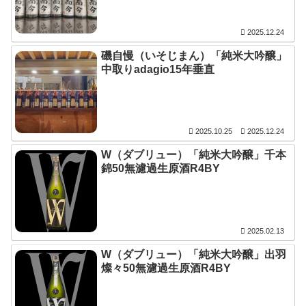
2025.12.24
磯自慢（いそじまん）「純米大吟醸」
中取りadagio15年垂直
2025.10.25
2025.12.24
W（ダブリュー）「純米大吟醸」千本
錦50無濾過生原酒R4BY
2025.02.13
W（ダブリュー）「純米大吟醸」出羽
燦々50無濾過生原酒R4BY