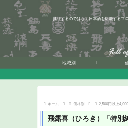
批評するのではなく日本酒を堪能するブ
地域別
ホーム
価格別
2,500円以上4,0
飛露喜（ひろき）「特別