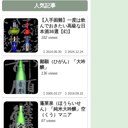
人気記事
【入手困難】一度は飲
んでおきたい高級な日
本酒36選【幻】
182 views
2014.06.30
2024.12.24
鄙願（ひがん）「大吟
醸」
136 views
2005.03.27
2019.09.10
蓬莱泉（ほうらいせ
ん）「純米大吟醸」空
（くう）マニア
97 views