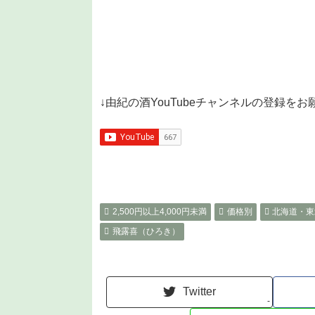
↓由紀の酒YouTubeチャンネルの登録を
2,500円以上4,000円未満
価格別
北海道・東
飛露喜（ひろき）
Twitter
-