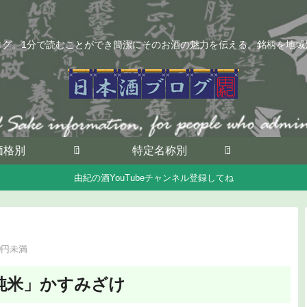
ログ。1分で読むことができ簡潔にそのお酒の魅力を伝える。銘柄を地域
価格別
特定名称別
由紀の酒YouTubeチャンネル登録してね
00円未満
純米」かすみざけ