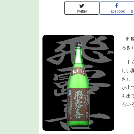
Twitter
Facebook
-
0
昨晩
ろき
上立
しい
さ♪
が出
も出
ろい