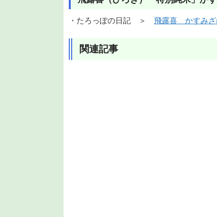
・たろっぽの日記 ＞
飛露喜 かすみざ
関連記事