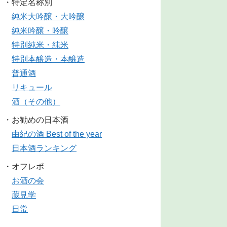
・特定名称別
純米大吟醸・大吟醸
純米吟醸・吟醸
特別純米・純米
特別本醸造・本醸造
普通酒
リキュール
酒（その他）
・お勧めの日本酒
由紀の酒 Best of the year
日本酒ランキング
・オフレポ
お酒の会
蔵見学
日常