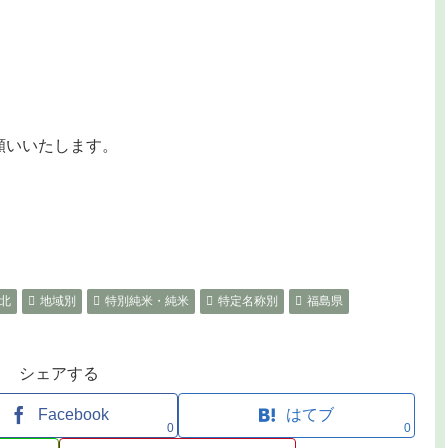
お願いいたします。
北
地域別
特別純米・純米
特定名称別
福島県
シェアする
Facebook
はてブ
0
0