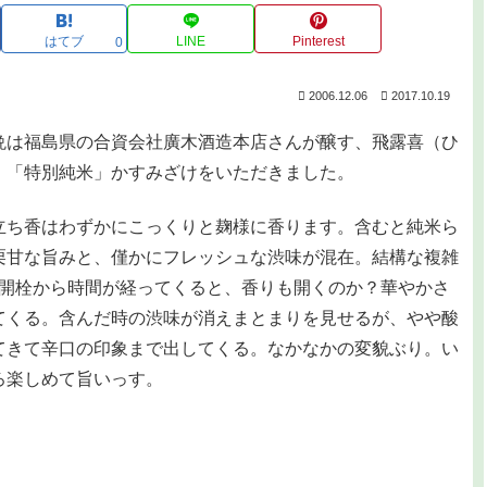
はてブ
LINE
Pinterest
0
2006.12.06
2017.10.19
は福島県の合資会社廣木酒造本店さんが醸す、飛露喜（ひ
）「特別純米」かすみざけをいただきました。
ち香はわずかにこっくりと麹様に香ります。含むと純米ら
栗甘な旨みと、僅かにフレッシュな渋味が混在。結構な複雑
。開栓から時間が経ってくると、香りも開くのか？華やかさ
てくる。含んだ時の渋味が消えまとまりを見せるが、やや酸
てきて辛口の印象まで出してくる。なかなかの変貌ぶり。い
ろ楽しめて旨いっす。