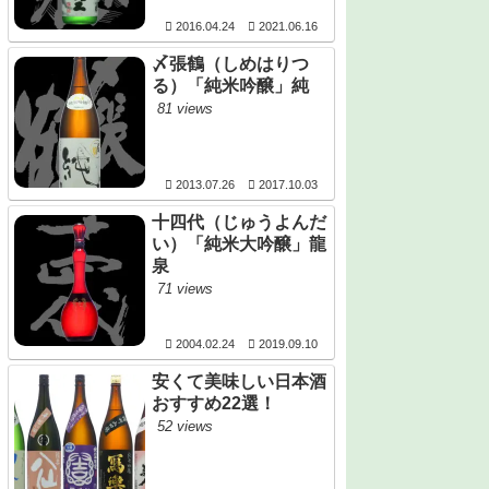
2016.04.24
2021.06.16
〆張鶴（しめはりつ
る）「純米吟醸」純
81 views
2013.07.26
2017.10.03
十四代（じゅうよんだ
い）「純米大吟醸」龍
泉
71 views
2004.02.24
2019.09.10
安くて美味しい日本酒
おすすめ22選！
52 views