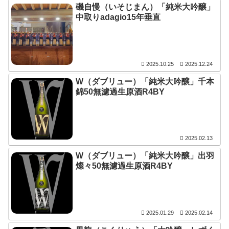
磯自慢（いそじまん）「純米大吟醸」
中取りadagio15年垂直
2025.10.25
2025.12.24
W（ダブリュー）「純米大吟醸」千本
錦50無濾過生原酒R4BY
2025.02.13
W（ダブリュー）「純米大吟醸」出羽
燦々50無濾過生原酒R4BY
2025.01.29
2025.02.14