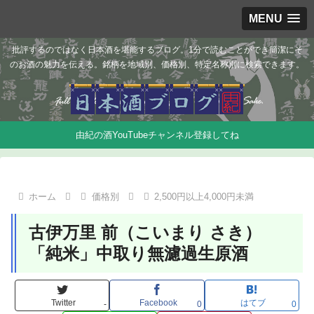
MENU
批評するのではなく日本酒を堪能するブログ。1分で読むことができ簡潔にそ
のお酒の魅力を伝える。銘柄を地域別、価格別、特定名称別に検索できます。
由紀の酒YouTubeチャンネル登録してね
ホーム
価格別
2,500円以上4,000円未満
古伊万里 前（こいまり さき）
「純米」中取り無濾過生原酒
Twitter
Facebook
はてブ
-
0
0