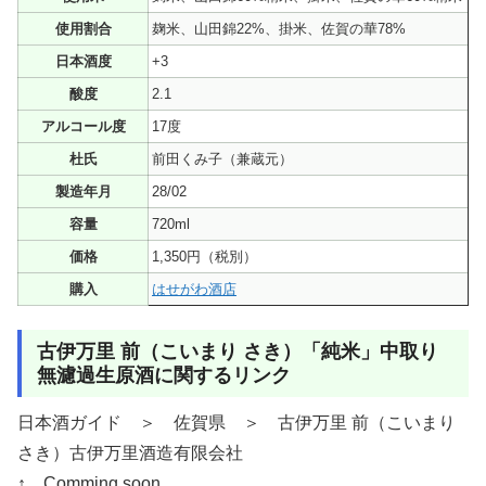
使用割合
麹米、山田錦22%、掛米、佐賀の華78%
日本酒度
+3
酸度
2.1
アルコール度
17度
杜氏
前田くみ子（兼蔵元）
製造年月
28/02
容量
720ml
価格
1,350円（税別）
購入
はせがわ酒店
古伊万里 前（こいまり さき）「純米」中取り
無濾過生原酒に関するリンク
日本酒ガイド ＞ 佐賀県 ＞ 古伊万里 前（こいまり
さき）古伊万里酒造有限会社
↑ Comming soon.