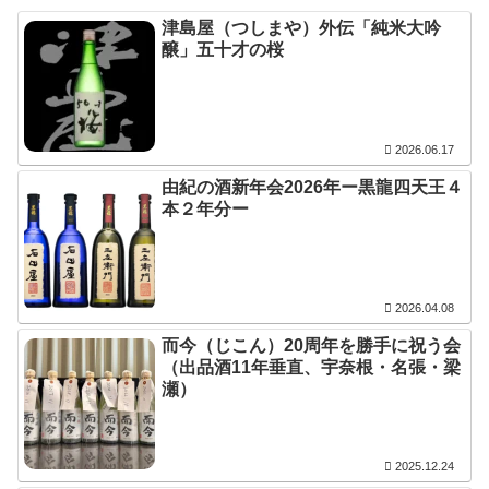
津島屋（つしまや）外伝「純米大吟
醸」五十才の桜
2026.06.17
由紀の酒新年会2026年ー黒龍四天王４
本２年分ー
2026.04.08
而今（じこん）20周年を勝手に祝う会
（出品酒11年垂直、宇奈根・名張・梁
瀬）
2025.12.24