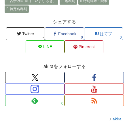
古伊万里 前（こいまり さき）
地域別
特別純米・純米
特定名称別
シェアする
Twitter
Facebook
はてブ
-
0
0
LINE
Pinterest
akiraをフォローする
0
akira