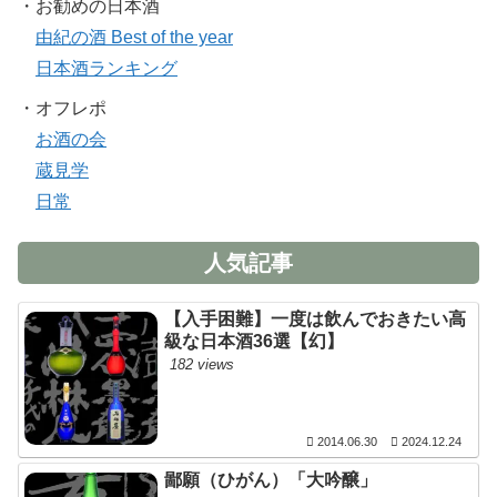
・お勧めの日本酒
由紀の酒 Best of the year
日本酒ランキング
・オフレポ
お酒の会
蔵見学
日常
人気記事
【入手困難】一度は飲んでおきたい高
級な日本酒36選【幻】
182 views
2014.06.30
2024.12.24
鄙願（ひがん）「大吟醸」