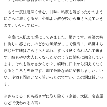
もう一度注意深く含む。甘味に粘度も混ざったかのよう
にさらに濃くなるが、心地よい酸が後から
※さらえて
いき
ます。いいっすね～。
今度は人肌まで燗にしてみました。驚きです。冷酒の時
に香りに感じた、のどかな風景がここで復活！。粘度すら
感じた甘味はさらさらと流れ、すべり良く流れ込んで来ま
す。酸もやや大人しくなったかのように甘味に融合してい
ます。それも温かさからか？、瞬時に口中から消えてなく
なるところも秀逸です。燗で危険な酒に変貌しました。い
や、冷酒も間違いなく旨かったのですが、この燗は旨いっ
す。
※さらえる：何も残さずに取り除く（京都、大阪、名古屋
などで使われる方言）