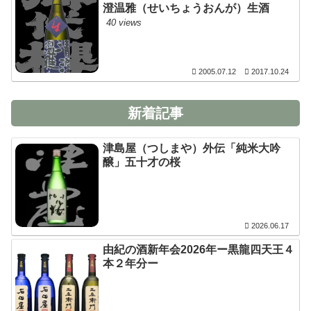
澄温雅（せいちょうおんが）生酒
40 views
2005.07.12
2017.10.24
新着記事
津島屋（つしまや）外伝「純米大吟
醸」五十才の桜
2026.06.17
由紀の酒新年会2026年ー黒龍四天王４
本２年分ー