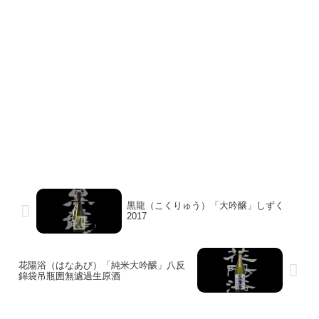
黒龍（こくりゅう）「大吟醸」しずく
2017
花陽浴（はなあび）「純米大吟醸」八反
錦袋吊瓶囲無濾過生原酒