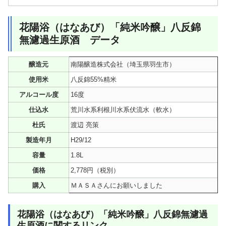
花陽浴（はなあび）「純米吟醸」八反錦
無濾過生原酒 データ
醸造元
南陽醸造株式会社（埼玉県羽生市）
使用米
八反錦55%精米
アルコール度
16度
仕込水
荒川水系利根川水系伏流水（軟水）
杜氏
渡辺 亮策
製造年月
H29/12
容量
1.8L
価格
2,778円（税別）
購入
ＭＡＳＡさんにお願いしました
花陽浴（はなあび）「純米吟醸」八反錦無濾過
生原酒に関するリンク