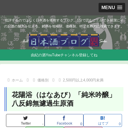
MENU
批評するのではなく日本酒を堪能するブログ。1分で読むことができ簡潔にそ
のお酒の魅力を伝える。銘柄を地域別、価格別、特定名称別に検索できます。
由紀の酒YouTubeチャンネル登録してね
ホーム
価格別
2,500円以上4,000円未満
花陽浴（はなあび）「純米吟醸」
八反錦無濾過生原酒
Twitter
Facebook
はてブ
-
0
0