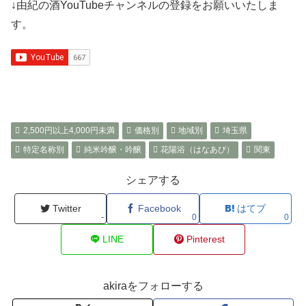
↓由紀の酒YouTubeチャンネルの登録をお願いいたしま
す。
2,500円以上4,000円未満
価格別
地域別
埼玉県
特定名称別
純米吟醸・吟醸
花陽浴（はなあび）
関東
シェアする
Twitter
Facebook
はてブ
-
0
0
LINE
Pinterest
akiraをフォローする