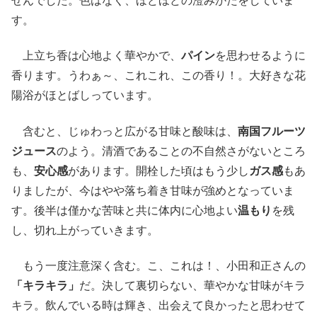
せんでした。色はなく、ほどほどの澄みかたをしていま
す。
上立ち香は心地よく華やかで、
パイン
を思わせるように
香ります。うわぁ～、これこれ、この香り！。大好きな花
陽浴がほとばしっています。
含むと、じゅわっと広がる甘味と酸味は、
南国フルーツ
ジュース
のよう。清酒であることの不自然さがないところ
も、
安心感
があります。開栓した頃はもう少し
ガス感
もあ
りましたが、今はやや落ち着き甘味が強めとなっていま
す。後半は僅かな苦味と共に体内に心地よい
温もり
を残
し、切れ上がっていきます。
もう一度注意深く含む。こ、これは！、小田和正さんの
「キラキラ」
だ。決して裏切らない、華やかな甘味がキラ
キラ。飲んでいる時は輝き、出会えて良かったと思わせて