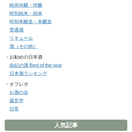
純米吟醸・吟醸
特別純米・純米
特別本醸造・本醸造
普通酒
リキュール
酒（その他）
・お勧めの日本酒
由紀の酒 Best of the year
日本酒ランキング
・オフレポ
お酒の会
蔵見学
日常
人気記事