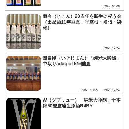
2026.04.08
而今（じこん）20周年を勝手に祝う会
（出品酒11年垂直、宇奈根・名張・梁
瀬）
2025.12.24
磯自慢（いそじまん）「純米大吟醸」
中取りadagio15年垂直
2025.10.25
2025.12.24
W（ダブリュー）「純米大吟醸」千本
錦50無濾過生原酒R4BY