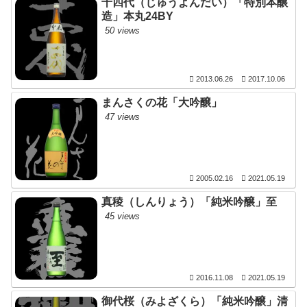
十四代（じゅうよんだい）「特別本醸
造」本丸24BY
50 views
2013.06.26
2017.10.06
まんさくの花「大吟醸」
47 views
2005.02.16
2021.05.19
真稜（しんりょう）「純米吟醸」至
45 views
2016.11.08
2021.05.19
御代桜（みよざくら）「純米吟醸」清