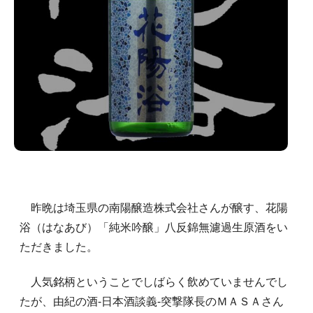
昨晩は埼玉県の南陽醸造株式会社さんが醸す、花陽
浴（はなあび）「純米吟醸」八反錦無濾過生原酒をい
ただきました。
人気銘柄ということでしばらく飲めていませんでし
たが、由紀の酒-日本酒談義-突撃隊長のＭＡＳＡさん