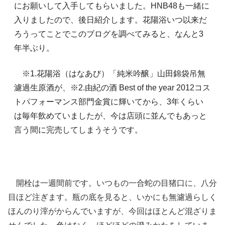
にお願いして入手してもらいました。HNB48も一緒に
入りましたので、後日紹介します。花陽浴いつ以来だ
ろうってことでこのブログを調べてみると、なんと3
年半ぶり。
※1.花陽浴（はなあび）「純米吟醸」山田錦袋吊無
濾過生原酒が、※2.由紀の酒 Best of the year 2012コス
トパフォーマンス部門金賞に輝いてから、3年くらい
は毎年飲めていましたが、今は店頭に並んでもあっと
言う間に完売してしまうそうです。
開栓は一週間前です。いつもの一合蛇の目猪口に、八分
目ほど注ぎます。瓶の底を見ると、いかにも無濾過らしく
ほんのり滓がからんでいますが、今回はほとんど混ざりま