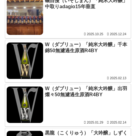
磯自慢（いそじまん）「純米大吟醸」
中取りadagio15年垂直
2025.10.25
2025.12.24
W（ダブリュー）「純米大吟醸」千本
錦50無濾過生原酒R4BY
2025.02.13
W（ダブリュー）「純米大吟醸」出羽
燦々50無濾過生原酒R4BY
2025.01.29
2025.02.14
黒龍（こくりゅう）「大吟醸」しずく