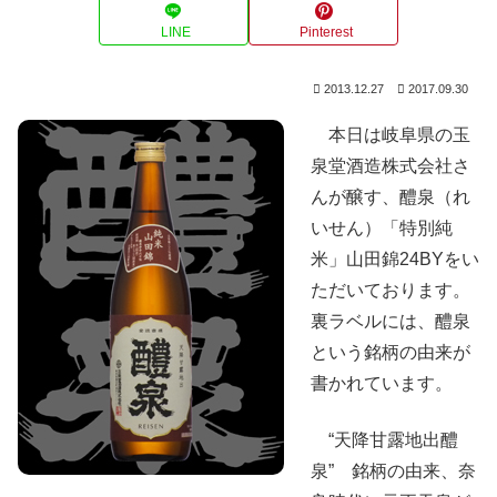
LINE
Pinterest
2013.12.27
2017.09.30
本日は岐阜県の玉
泉堂酒造株式会社さ
んが醸す、醴泉（れ
いせん）「特別純
米」山田錦24BYをい
ただいております。
裏ラベルには、醴泉
という銘柄の由来が
書かれています。
“天降甘露地出醴
泉” 銘柄の由来、奈