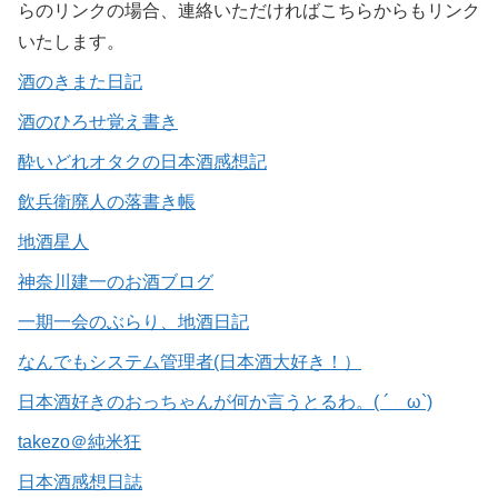
らのリンクの場合、連絡いただければこちらからもリンク
いたします。
酒のきまた日記
酒のひろせ覚え書き
酔いどれオタクの日本酒感想記
飲兵衛廃人の落書き帳
地酒星人
神奈川建一のお酒ブログ
一期一会のぶらり、地酒日記
なんでもシステム管理者(日本酒大好き！）
日本酒好きのおっちゃんが何か言うとるわ。( ´ ω`)
takezo＠純米狂
日本酒感想日誌