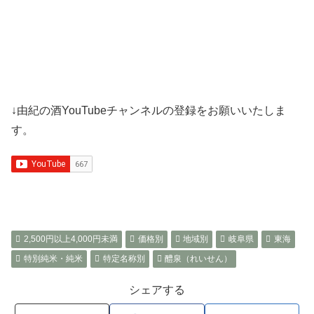
↓由紀の酒YouTubeチャンネルの登録をお願いいたしま
す。
2,500円以上4,000円未満
価格別
地域別
岐阜県
東海
特別純米・純米
特定名称別
醴泉（れいせん）
シェアする