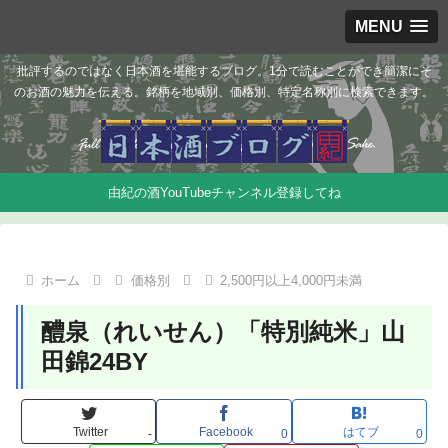
MENU
批評するのではなく日本酒を堪能するブログ。1分で読むことができ簡潔にそ
のお酒の魅力を伝える。銘柄を地域別、価格別、特定名称別に検索できます。
由紀の酒YouTubeチャンネル登録してね
ホーム
価格別
2,500円以上4,000円未満
醴泉（れいせん）「特別純米」山
田錦24BY
Twitter
Facebook
はてブ
-
0
0