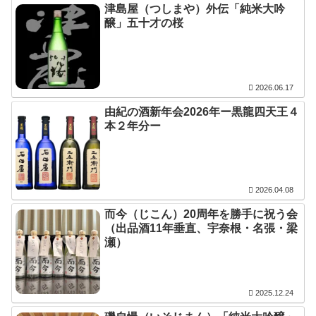
津島屋（つしまや）外伝「純米大吟
醸」五十才の桜
2026.06.17
由紀の酒新年会2026年ー黒龍四天王４
本２年分ー
2026.04.08
而今（じこん）20周年を勝手に祝う会
（出品酒11年垂直、宇奈根・名張・梁
瀬）
2025.12.24