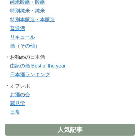
純米吟醸・吟醸
特別純米・純米
特別本醸造・本醸造
普通酒
リキュール
酒（その他）
・お勧めの日本酒
由紀の酒 Best of the year
日本酒ランキング
・オフレポ
お酒の会
蔵見学
日常
人気記事