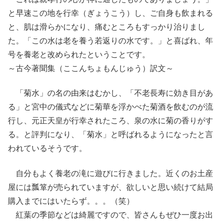
と早速この地を行幸（ぎょうこう）し、ご自身も飲まれる
と、肌は滑らかになり、痛むところもすっかり治りまし
た。「この水は老を養う若返りの水です。」と喜ばれ、年
号を養老と改められたということです。
～古今著聞集（ここんちょもんじゅう）訳文～
「菊水」の名の由来はむかし、「不老長寿に効き目があ
る」と宮中の儀式などに菊華を浮かべた菊酒を飲むのが流
行し、元正天皇が行幸されたころ、泉の水に菊の香りがす
る。と評判になり、「菊水」と呼ばれるようになったと言
われているそうです。
自分もよく養老の滝に遊びに行きました。近くのお土産
屋には瓢箪が売られていますが、欲しいと思い続けて結局
購入までにはいたらず。。。（笑）
紅葉の季節などは綺麗ですので、皆さんもぜひ一度お出