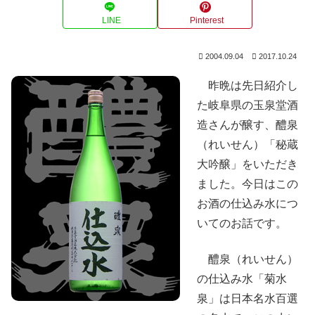
LINE
Pinterest
2004.09.04
2017.10.24
昨晩は先日紹介し
た岐阜県の玉泉堂酒
造さんが醸す、醴泉
（れいせん）「秘蔵
大吟醸」をいただき
ました。今日はこの
お酒の仕込み水につ
いてのお話です。
醴泉（れいせん）
の仕込み水「菊水
泉」は日本名水百選