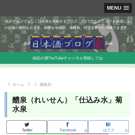
MENU
批評するのではなく日本酒を堪能するブログ。1分で読むことができ簡潔にそ
のお酒の魅力を伝える。銘柄を地域別、価格別、特定名称別に検索できます。
由紀の酒YouTubeチャンネル登録してね
ホーム
価格別
醴泉（れいせん）「仕込み水」菊
水泉
Twitter
Facebook
はてブ
-
0
0