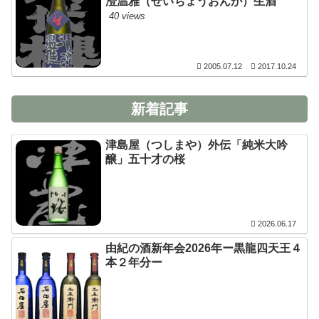
澄温雅（せいちょうおんが）生酒
40 views
2005.07.12
2017.10.24
新着記事
津島屋（つしまや）外伝「純米大吟
醸」五十才の桜
2026.06.17
由紀の酒新年会2026年ー黒龍四天王４
本２年分ー