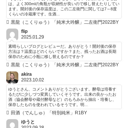
は、よく300mlの角瓶が収納性が良いので移し替えたりしてい
ます。開封後の保存温度は、この二左衛門に関しては7～8度
くらいの冷蔵庫です。生酒...
黒龍（こくりゅう）「純米大吟醸」二左衛門2022BY
flip
2025.01.29
素晴らしいブログとレビューだ。ありがとう！開封後の保存
方法は？温度はどのくらいですか？また、残ったお酒は長期
保存のために小瓶に移し替えるのですか？
黒龍（こくりゅう）「純米大吟醸」二左衛門2022BY
akira
2023.10.02
ゆうとさん、コメントありがとうございます。酵母は培養す
るたびに少しづつ変異していくそうです。出来の良かったお
酒（協会酵母や蔵付酵母など）のもろみから抽出・培養し、
保存したものを使われているそうです。明...
田酒（でんしゅ）「特別純米」R1BY
ゆうと
2023.09.28