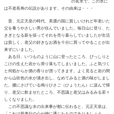
の名水で、この水に
は不老長寿の伝説があります。その由来は・・・
昔、元正天皇の時代、美濃の国に貧しいけれど年老いた
父を養うやさしい男が住んでいました。毎日山に登り、た
きぎとなる薪を採ってそれを売り暮らしていましたが生活
は貧しく、老父の好きなお酒を十分に買ってやることが出
来ずにいました。
ある日、いつものように山に登ったところ、びっしりと
こけの生えた岩から滑り落ちてしまいました。ふと気づく
と何処からか酒の香りが漂ってきます。よく見ると岩の間
から山吹色の水が涌き出し、なめてみると酒の味がしまし
た。腰にさげている鳴りひさご（ひょうたん）に汲んで帰
り、老父に飲ませたところ、不思議と老父はみるみる若々
しくなりました。
この不思議な水の出来事が都に伝わると、元正天皇は、
「これは親孝行の心が神に通じたものでありましょう。」