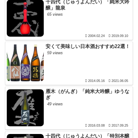
十四代（じゅうよんだい）「純米大吟
醸」龍泉
65 views
2004.02.24
2019.09.10
安くて美味しい日本酒おすすめ22選！
59 views
2014.05.16
2021.06.05
雁木（がんぎ）「純米大吟醸」ゆうな
ぎ
49 views
2016.03.08
2017.09.25
十四代（じゅうよんだい）「特別本醸