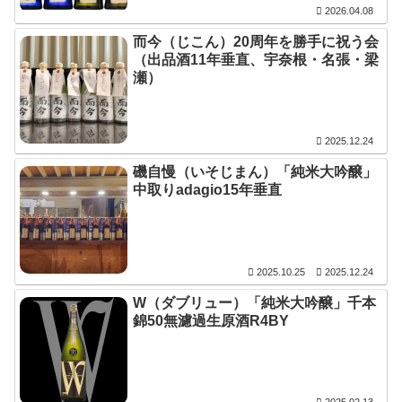
2026.04.08
而今（じこん）20周年を勝手に祝う会
（出品酒11年垂直、宇奈根・名張・梁
瀬）
2025.12.24
磯自慢（いそじまん）「純米大吟醸」
中取りadagio15年垂直
2025.10.25
2025.12.24
W（ダブリュー）「純米大吟醸」千本
錦50無濾過生原酒R4BY