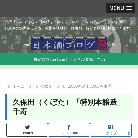
MENU
批評するのではなく日本酒を堪能するブログ。1分で読むことができ簡潔にそ
のお酒の魅力を伝える。銘柄を地域別、価格別、特定名称別に検索できます。
由紀の酒YouTubeチャンネル登録してね
ホーム
価格別
2,000円以上2,500円未満
久保田（くぼた）「特別本醸造」
千寿
Twitter
Facebook
はてブ
-
0
0