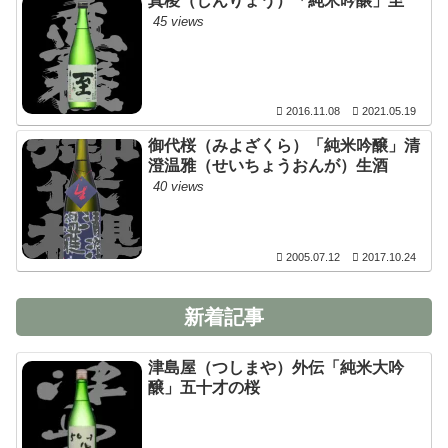
真稜（しんりょう）「純米吟醸」至
45 views
2016.11.08
2021.05.19
御代桜（みよざくら）「純米吟醸」清
澄温雅（せいちょうおんが）生酒
40 views
2005.07.12
2017.10.24
新着記事
津島屋（つしまや）外伝「純米大吟
醸」五十才の桜