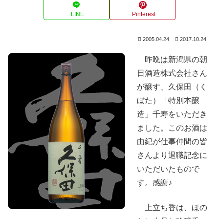
LINE
Pinterest
2005.04.24
2017.10.24
昨晩は新潟県の朝
日酒造株式会社さん
が醸す、久保田（く
ぼた）「特別本醸
造」千寿をいただき
ました。このお酒は
由紀が仕事仲間の皆
さんより退職記念に
いただいたもので
す。感謝♪
上立ち香は、ほの