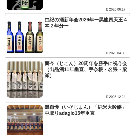
2026.06.17
由紀の酒新年会2026年ー黒龍四天王４
本２年分ー
2026.04.08
而今（じこん）20周年を勝手に祝う会
（出品酒11年垂直、宇奈根・名張・梁
瀬）
2025.12.24
磯自慢（いそじまん）「純米大吟醸」
中取りadagio15年垂直