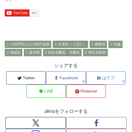
2,000円以上2,500円未満
久保田（くぼた）
価格別
信越
地域別
新潟県
特別本醸造・本醸造
特定名称別
シェアする
Twitter
Facebook
はてブ
-
0
0
LINE
Pinterest
akiraをフォローする