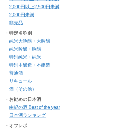
2,000円以上2,500円未満
2,000円未満
非売品
・特定名称別
純米大吟醸・大吟醸
純米吟醸・吟醸
特別純米・純米
特別本醸造・本醸造
普通酒
リキュール
酒（その他）
・お勧めの日本酒
由紀の酒 Best of the year
日本酒ランキング
・オフレポ