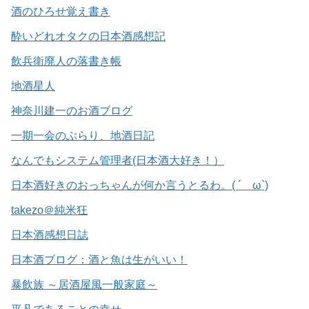
酒のひろせ覚え書き
酔いどれオタクの日本酒感想記
飲兵衛廃人の落書き帳
地酒星人
神奈川建一のお酒ブログ
一期一会のぶらり、地酒日記
なんでもシステム管理者(日本酒大好き！）
日本酒好きのおっちゃんが何か言うとるわ。( ´ ω`)
takezo＠純米狂
日本酒感想日誌
日本酒ブログ：酒と魚は生がいい！
暴飲族 ～居酒屋風一般家庭～