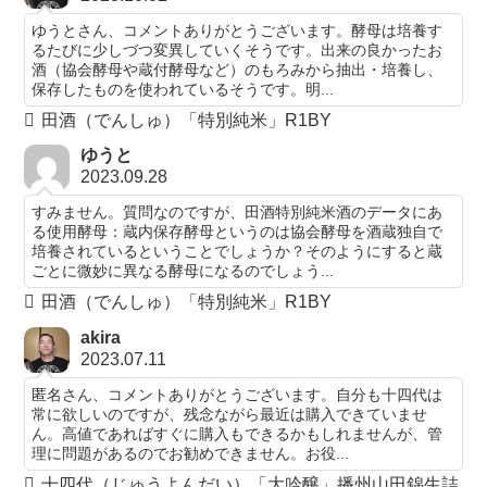
ゆうとさん、コメントありがとうございます。酵母は培養す
るたびに少しづつ変異していくそうです。出来の良かったお
酒（協会酵母や蔵付酵母など）のもろみから抽出・培養し、
保存したものを使われているそうです。明...
田酒（でんしゅ）「特別純米」R1BY
ゆうと
2023.09.28
すみません。質問なのですが、田酒特別純米酒のデータにあ
る使用酵母：蔵内保存酵母というのは協会酵母を酒蔵独自で
培養されているということでしょうか？そのようにすると蔵
ごとに微妙に異なる酵母になるのでしょう...
田酒（でんしゅ）「特別純米」R1BY
akira
2023.07.11
匿名さん、コメントありがとうございます。自分も十四代は
常に欲しいのですが、残念ながら最近は購入できていませ
ん。高値であればすぐに購入もできるかもしれませんが、管
理に問題があるのでお勧めできません。お役...
十四代（じゅうよんだい）「大吟醸」播州山田錦生詰