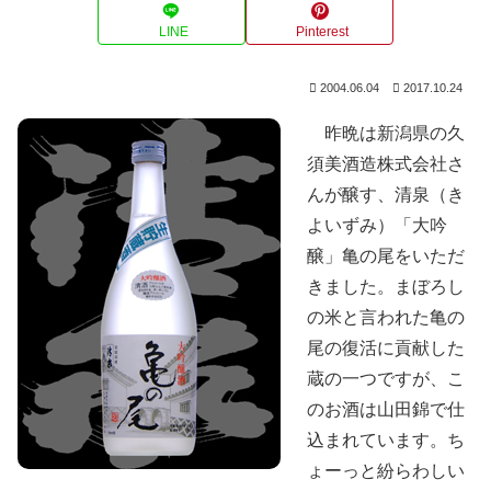
LINE
Pinterest
2004.06.04
2017.10.24
昨晩は新潟県の久
須美酒造株式会社さ
んが醸す、清泉（き
よいずみ）「大吟
醸」亀の尾をいただ
きました。まぼろし
の米と言われた亀の
尾の復活に貢献した
蔵の一つですが、こ
のお酒は山田錦で仕
込まれています。ち
ょーっと紛らわしい