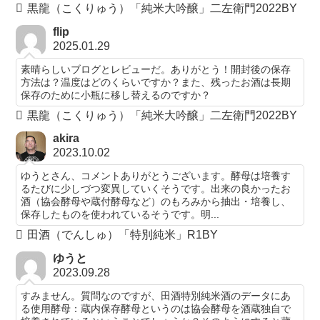
黒龍（こくりゅう）「純米大吟醸」二左衛門2022BY
flip
2025.01.29
素晴らしいブログとレビューだ。ありがとう！開封後の保存
方法は？温度はどのくらいですか？また、残ったお酒は長期
保存のために小瓶に移し替えるのですか？
黒龍（こくりゅう）「純米大吟醸」二左衛門2022BY
akira
2023.10.02
ゆうとさん、コメントありがとうございます。酵母は培養す
るたびに少しづつ変異していくそうです。出来の良かったお
酒（協会酵母や蔵付酵母など）のもろみから抽出・培養し、
保存したものを使われているそうです。明...
田酒（でんしゅ）「特別純米」R1BY
ゆうと
2023.09.28
すみません。質問なのですが、田酒特別純米酒のデータにあ
る使用酵母：蔵内保存酵母というのは協会酵母を酒蔵独自で