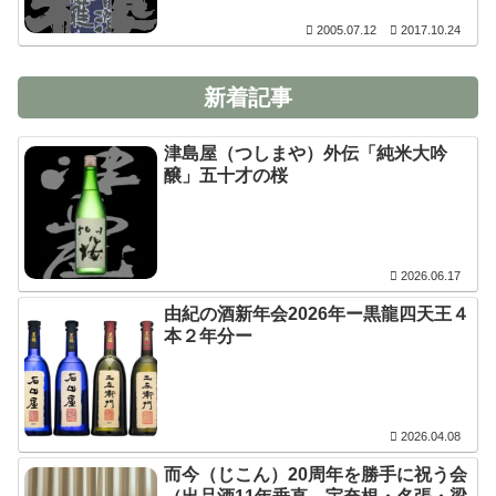
2005.07.12
2017.10.24
新着記事
津島屋（つしまや）外伝「純米大吟
醸」五十才の桜
2026.06.17
由紀の酒新年会2026年ー黒龍四天王４
本２年分ー
2026.04.08
而今（じこん）20周年を勝手に祝う会