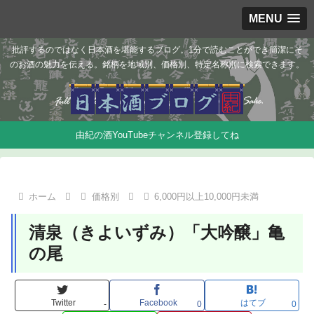
MENU
批評するのではなく日本酒を堪能するブログ。1分で読むことができ簡潔にそ
のお酒の魅力を伝える。銘柄を地域別、価格別、特定名称別に検索できます。
由紀の酒YouTubeチャンネル登録してね
ホーム
価格別
6,000円以上10,000円未満
清泉（きよいずみ）「大吟醸」亀
の尾
Twitter
Facebook
はてブ
-
0
0