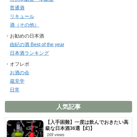
普通酒
リキュール
酒（その他）
・お勧めの日本酒
由紀の酒 Best of the year
日本酒ランキング
・オフレポ
お酒の会
蔵見学
日常
人気記事
【入手困難】一度は飲んでおきたい高
級な日本酒36選【幻】
169 views