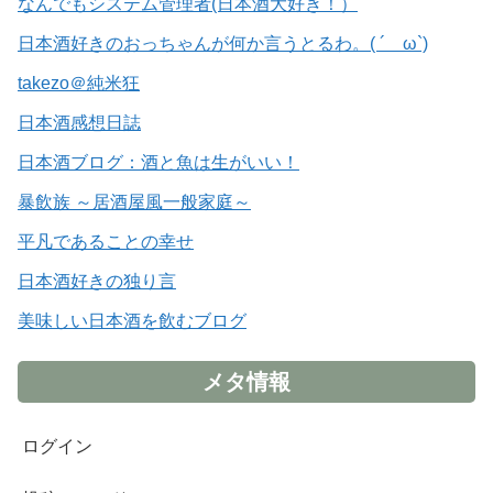
なんでもシステム管理者(日本酒大好き！）
日本酒好きのおっちゃんが何か言うとるわ。( ´ ω`)
takezo＠純米狂
日本酒感想日誌
日本酒ブログ：酒と魚は生がいい！
暴飲族 ～居酒屋風一般家庭～
平凡であることの幸せ
日本酒好きの独り言
美味しい日本酒を飲むブログ
メタ情報
ログイン