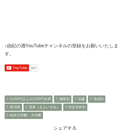
↓由紀の酒YouTubeチャンネルの登録をお願いいたしま
す。
6,000円以上10,000円未満
価格別
信越
地域別
新潟県
清泉（きよいずみ）
特定名称別
純米大吟醸・大吟醸
シェアする