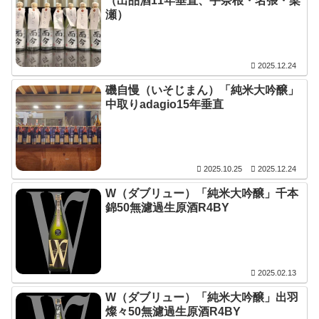
（出品酒11年垂直、宇奈根・名張・梁
瀬）
2025.12.24
磯自慢（いそじまん）「純米大吟醸」
中取りadagio15年垂直
2025.10.25
2025.12.24
W（ダブリュー）「純米大吟醸」千本
錦50無濾過生原酒R4BY
2025.02.13
W（ダブリュー）「純米大吟醸」出羽
燦々50無濾過生原酒R4BY