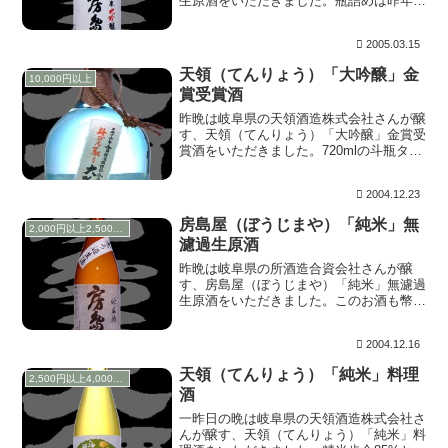
生原酒をいただきました。瓶詰めは昨年の
4月、購入は昨年の11月ですが、ここまで
引っ張ったのは単なる偶然です。（笑）
2005.03.15
開栓は一昨日です。上立ち香は、心地よく
香ります。含...
天領（てんりょう）「大吟醸」金
10,000円以上
賞受賞酒
昨晩は岐阜県の天領酒造株式会社さんが醸
す、天領（てんりょう）「大吟醸」金賞受
賞酒をいただきました。720mlの斗瓶タイ
プの瓶は以前も購入したことがあります
が、1.8Lの斗瓶風一升瓶は初めてです。冷
2004.12.23
蔵庫に入りにくくて泣かされます。
（笑） 上立...
房島屋（ぼうじまや）「純米」無
2,000円以上2,500円未満
濾過生原酒
昨晩は岐阜県の所酒造合資会社さんが醸
す、房島屋（ぼうじまや）「純米」無濾過
生原酒をいただきました。このお酒も幣サ
イトの中部地方地酒特集で房島屋を取り上
げた時にご協力いただいた、※「酒のさい
2004.12.16
とう」さんにいただいたものです。感謝
♪ 上立ち香は、...
天領（てんりょう）「純米」料理
2,500円以上4,000円未満
酒
一昨日の晩は岐阜県の天領酒造株式会社さ
んが醸す、天領（てんりょう）「純米」料