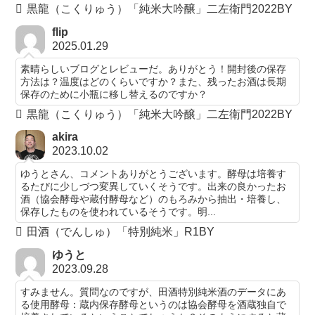
黒龍（こくりゅう）「純米大吟醸」二左衛門2022BY
flip
2025.01.29
素晴らしいブログとレビューだ。ありがとう！開封後の保存
方法は？温度はどのくらいですか？また、残ったお酒は長期
保存のために小瓶に移し替えるのですか？
黒龍（こくりゅう）「純米大吟醸」二左衛門2022BY
akira
2023.10.02
ゆうとさん、コメントありがとうございます。酵母は培養す
るたびに少しづつ変異していくそうです。出来の良かったお
酒（協会酵母や蔵付酵母など）のもろみから抽出・培養し、
保存したものを使われているそうです。明...
田酒（でんしゅ）「特別純米」R1BY
ゆうと
2023.09.28
すみません。質問なのですが、田酒特別純米酒のデータにあ
る使用酵母：蔵内保存酵母というのは協会酵母を酒蔵独自で