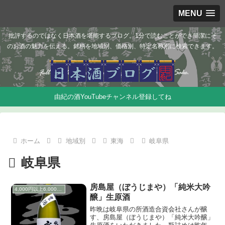
MENU
批評するのではなく日本酒を堪能するブログ。1分で読むことができ簡潔にそ
のお酒の魅力を伝える。銘柄を地域別、価格別、特定名称別に検索できます。
由紀の酒YouTubeチャンネル登録してね
ホーム
地域別
東海
岐阜県
岐阜県
房島屋（ぼうじまや）「純米大吟
4,000円以上6,000円未満
醸」生原酒
昨晩は岐阜県の所酒造合資会社さんが醸
す、房島屋（ぼうじまや）「純米大吟醸」