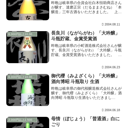
昨晩は岐阜県の合資会社白木恒助商店さん
が醸す、達磨正宗（だるままさむね）「本
醸造」三年古酒をいただきました。 上立
ち香は常温熟成独特の紹興酒のように香ば
しく、含むと甘味、酸味が味の複雑さを出
2004.08.11
しているよう。人肌くらいに燗していただ
くとバランス...
長良川（ながらがわ）「大吟醸」
6,000円以上10,000円未満
斗瓶貯蔵、金賞受賞酒
昨晩は岐阜県の小町酒造株式会社さんが醸
す、長良川（ながらがわ）「大吟醸」斗瓶
貯蔵、金賞受賞酒をいただきました。 上
立ち香はパイナップルのように香りま
す。 含むとその力強さが弾けるよう。空
2004.06.23
気に触れることでやや落ち着きを見せる
が、非常に元気なお...
御代櫻（みよざくら）「大吟醸」
6,000円以上10,000円未満
酒向博昭 斗瓶取り 生酒
昨晩は岐阜県の御代桜醸造株式会社さんが
醸す、御代櫻（みよざくら）「大吟醸」酒
向博昭 斗瓶取り生酒をいただきまし
た。 上立ち香は穏やかで上品に香りま
す。含むと綺麗な造りの中にほのかな甘味
2004.06.18
を感じ、爽やかな柑橘系を思わせる含み香
がアクセントを加え...
母情（ぼじょう）「普通酒」白に
2,000円以上2,500円未満
ごり