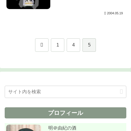
した。ありが...
2004.05.19
前
1
4
5
へ
プロフィール
明＠由紀の酒