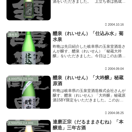
酒をいただきました。 上立ち香は熟成酒
のイメージより新酒のように思われるほど
華やかですが、嫌味なほどではありませ
ん。含むと甘味が幅のある旨みと共に心地
よく広がります...
2004.10.16
醴泉（れいせん）「仕込み水」菊
価格別
水泉
昨晩は先日紹介した岐阜県の玉泉堂酒造さ
んが醸す、醴泉（れいせん）「秘蔵大吟
醸」をいただきました。今日はこのお酒の
仕込み水についてのお話です。 醴泉（れ
いせん）の仕込み水「菊水泉」は日本名水
2004.09.04
百選の名水で、この水には不老長寿の伝説
があります。そ...
醴泉（れいせん）「大吟醸」秘蔵
4,000円以上6,000円未満
原酒
昨晩は岐阜県の玉泉堂酒造株式会社さんが
醸す、醴泉（れいせん）「大吟醸」秘蔵原
酒15BY限定をいただきました。このお酒
は、醴泉の大吟醸としては最高峰の蘭奢待
の火入れ用として、別酵母で試験醸造した
2004.08.25
ものでしたが、今回は蘭奢待の名前を付け
ずに破格で...
達磨正宗（だるままさむね）「本
2,500円以上4,000円未満
醸造」三年古酒