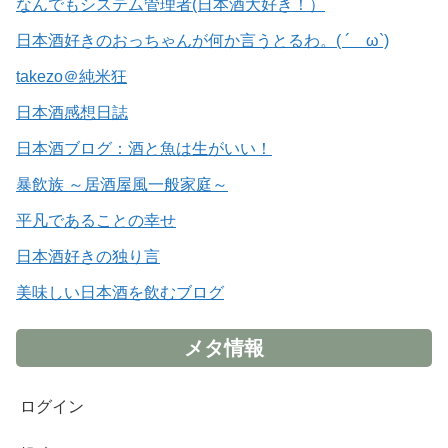
なんでもシステム管理者(日本酒大好き！）
日本酒好きのおっちゃんが何か言うとるわ。( ´ ω`)
takezo＠純米狂
日本酒感想日誌
日本酒ブログ：酒と魚は生がいい！
暴飲族 ～居酒屋風一般家庭～
平凡であることの幸せ
日本酒好きの独り言
美味しい日本酒を飲むブログ
メタ情報
ログイン