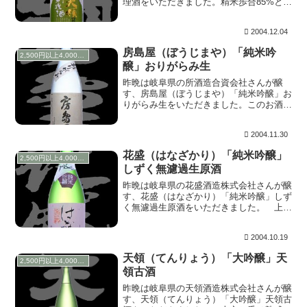
理酒をいただきました。精米歩合85%と言
うお酒で、少し前なら純米とは呼べなかっ
た代物です。飲んでも美味しい料理酒をと
2004.12.04
のことで開発されたそうです。 人肌に燗
していただ...
房島屋（ぼうじまや）「純米吟
2,500円以上4,000円未満
醸」おりがらみ生
昨晩は岐阜県の所酒造合資会社さんが醸
す、房島屋（ぼうじまや）「純米吟醸」お
りがらみ生をいただきました。このお酒は
幣サイトの中部地方地酒特集で房島屋を取
り上げた時にご協力いただいた、※「酒の
2004.11.30
さいとう」さんにいただいたものです。感
謝♪ 開栓は２...
花盛（はなざかり）「純米吟醸」
2,500円以上4,000円未満
しずく無濾過生原酒
昨晩は岐阜県の花盛酒造株式会社さんが醸
す、花盛（はなざかり）「純米吟醸」しず
く無濾過生原酒をいただきました。 上立
ち香は、どお？と語りかけてくるように心
地よい果実香。含むと明確な甘さを感じる
2004.10.19
ので賛否の意見が分かれるところですが、
飲み進んでい...
天領（てんりょう）「大吟醸」天
2,500円以上4,000円未満
領古酒
昨晩は岐阜県の天領酒造株式会社さんが醸
す、天領（てんりょう）「大吟醸」天領古