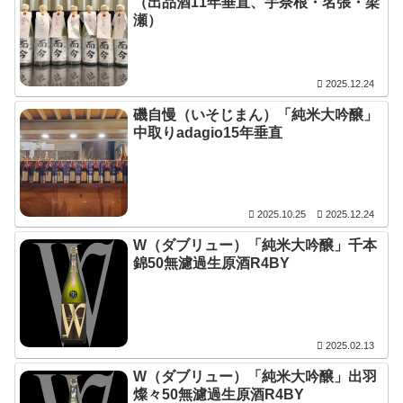
（出品酒11年垂直、宇奈根・名張・梁
瀬）
2025.12.24
磯自慢（いそじまん）「純米大吟醸」
中取りadagio15年垂直
2025.10.25
2025.12.24
W（ダブリュー）「純米大吟醸」千本
錦50無濾過生原酒R4BY
2025.02.13
W（ダブリュー）「純米大吟醸」出羽
燦々50無濾過生原酒R4BY