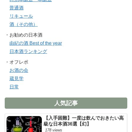
普通酒
リキュール
酒（その他）
・お勧めの日本酒
由紀の酒 Best of the year
日本酒ランキング
・オフレポ
お酒の会
蔵見学
日常
人気記事
【入手困難】一度は飲んでおきたい高
級な日本酒36選【幻】
178 views