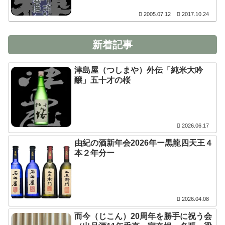
2005.07.12
2017.10.24
新着記事
津島屋（つしまや）外伝「純米大吟
醸」五十才の桜
2026.06.17
由紀の酒新年会2026年ー黒龍四天王４
本２年分ー
2026.04.08
而今（じこん）20周年を勝手に祝う会