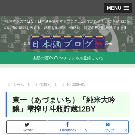
MENU
批評するのではなく日本酒を堪能するブログ。1分で読むことができ簡潔にそ
のお酒の魅力を伝える。銘柄を地域別、価格別、特定名称別に検索できます。
由紀の酒YouTubeチャンネル登録してね
ホーム
価格別
10,000円以上
東一（あづまいち）「純米大吟
醸」雫搾り斗瓶貯蔵12BY
Twitter
Facebook
はてブ
-
0
0