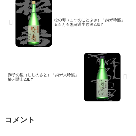
松の寿（まつのことぶき）「純米吟醸」
五百万石無濾過生原酒23BY
獅子の里（ししのさと）「純米大吟醸」
播州愛山23BY
コメント