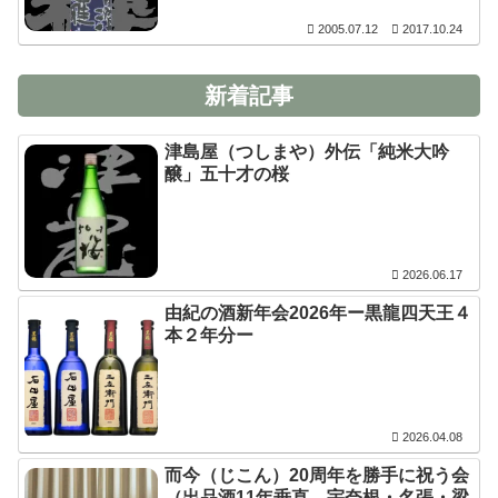
2005.07.12
2017.10.24
新着記事
津島屋（つしまや）外伝「純米大吟
醸」五十才の桜
2026.06.17
由紀の酒新年会2026年ー黒龍四天王４
本２年分ー
2026.04.08
而今（じこん）20周年を勝手に祝う会
（出品酒11年垂直、宇奈根・名張・梁