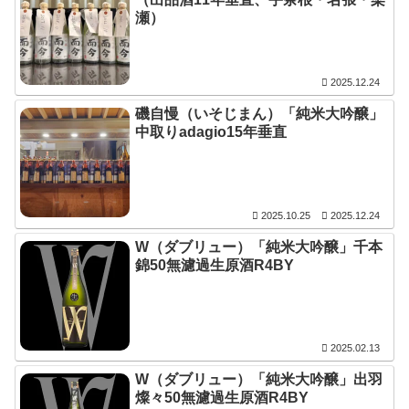
瀬）
2025.12.24
磯自慢（いそじまん）「純米大吟醸」
中取りadagio15年垂直
2025.10.25
2025.12.24
W（ダブリュー）「純米大吟醸」千本
錦50無濾過生原酒R4BY
2025.02.13
W（ダブリュー）「純米大吟醸」出羽
燦々50無濾過生原酒R4BY