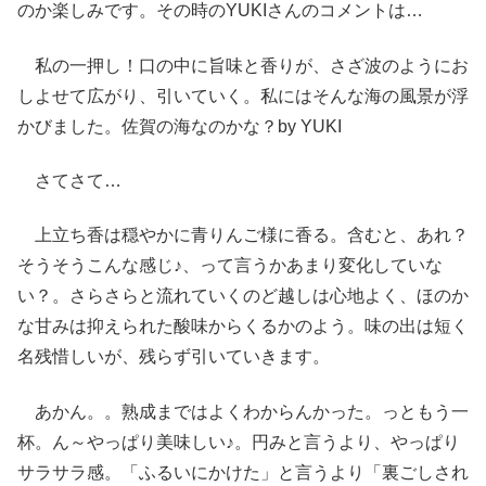
のか楽しみです。その時のYUKIさんのコメントは…
私の一押し！口の中に旨味と香りが、さざ波のようにお
しよせて広がり、引いていく。私にはそんな海の風景が浮
かびました。佐賀の海なのかな？by YUKI
さてさて…
上立ち香は穏やかに青りんご様に香る。含むと、あれ？
そうそうこんな感じ♪、って言うかあまり変化していな
い？。さらさらと流れていくのど越しは心地よく、ほのか
な甘みは抑えられた酸味からくるかのよう。味の出は短く
名残惜しいが、残らず引いていきます。
あかん。。熟成まではよくわからんかった。っともう一
杯。ん～やっぱり美味しい♪。円みと言うより、やっぱり
サラサラ感。「ふるいにかけた」と言うより「裏ごしされ