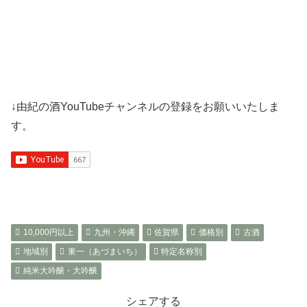
↓由紀の酒YouTubeチャンネルの登録をお願いいたしま
す。
10,000円以上
九州・沖縄
佐賀県
価格別
古酒
地域別
東一（あづまいち）
特定名称別
純米大吟醸・大吟醸
シェアする