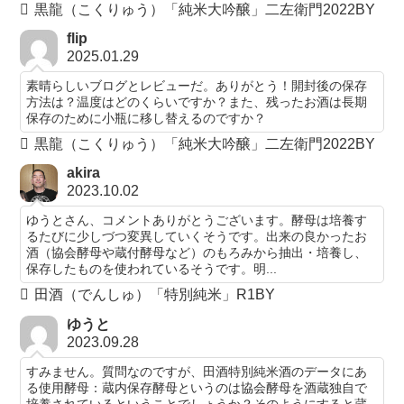
黒龍（こくりゅう）「純米大吟醸」二左衛門2022BY
flip
2025.01.29
素晴らしいブログとレビューだ。ありがとう！開封後の保存
方法は？温度はどのくらいですか？また、残ったお酒は長期
保存のために小瓶に移し替えるのですか？
黒龍（こくりゅう）「純米大吟醸」二左衛門2022BY
akira
2023.10.02
ゆうとさん、コメントありがとうございます。酵母は培養す
るたびに少しづつ変異していくそうです。出来の良かったお
酒（協会酵母や蔵付酵母など）のもろみから抽出・培養し、
保存したものを使われているそうです。明...
田酒（でんしゅ）「特別純米」R1BY
ゆうと
2023.09.28
すみません。質問なのですが、田酒特別純米酒のデータにあ
る使用酵母：蔵内保存酵母というのは協会酵母を酒蔵独自で
培養されているということでしょうか？そのようにすると蔵