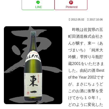
LINE
Pinterest
2012.05.02
2017.10.06
昨晩は佐賀県の五
町田酒造株式会社さ
んが醸す、東一（あ
づまいち）「純米大
吟醸」雫搾り斗瓶貯
蔵2001をいただきま
した。由紀の酒 Best
of the Year 2002です
が、まさにちょうど
このお酒に衝撃を受
けてから１０年！。
どのように変化した