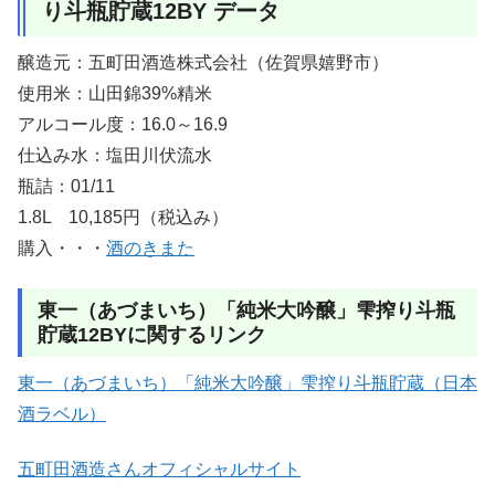
り斗瓶貯蔵12BY データ
醸造元：五町田酒造株式会社（佐賀県嬉野市）
使用米：山田錦39%精米
アルコール度：16.0～16.9
仕込み水：塩田川伏流水
瓶詰：01/11
1.8L 10,185円（税込み）
購入・・・
酒のきまた
東一（あづまいち）「純米大吟醸」雫搾り斗瓶
貯蔵12BYに関するリンク
東一（あづまいち）「純米大吟醸」雫搾り斗瓶貯蔵（日本
酒ラベル）
五町田酒造さんオフィシャルサイト