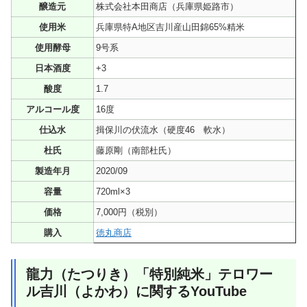
醸造元
株式会社本田商店（兵庫県姫路市）
使用米
兵庫県特A地区吉川産山田錦65%精米
使用酵母
9号系
日本酒度
+3
酸度
1.7
アルコール度
16度
仕込水
揖保川の伏流水（硬度46 軟水）
杜氏
藤原剛（南部杜氏）
製造年月
2020/09
容量
720ml×3
価格
7,000円（税別）
購入
徳丸商店
龍力（たつりき）「特別純米」テロワー
ル吉川（よかわ）に関するYouTube