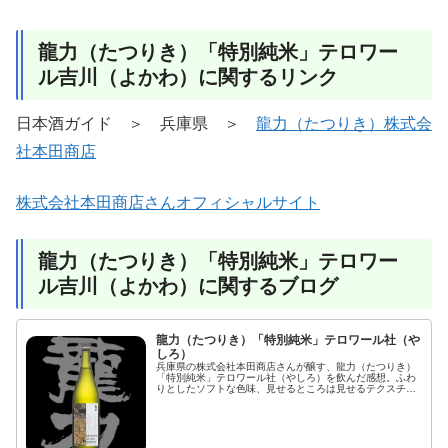
龍力（たつりき）「特別純米」テロワー
ル吉川（よかわ）に関するリンク
日本酒ガイド ＞ 兵庫県 ＞
龍力（たつりき）株式会
社本田商店
株式会社本田商店さんオフィシャルサイト
龍力（たつりき）「特別純米」テロワー
ル吉川（よかわ）に関するブログ
龍力（たつりき）「特別純米」テロワール社（や
しろ）
兵庫県の株式会社本田商店さんが醸す、龍力（たつりき）
「特別純米」テロワール社（やしろ）を飲んだ感想。ふわ
りとしたソフトな色味、見せるところは見せるテクスチャ
ー。これは、ハイキーに仕上げたベゴニアだ。三種の飲み
比べでは、最も心地よく優しい。明るい階調の中でも存在
感を見出す花弁の質感。愛らしい微笑みを連想する表現。