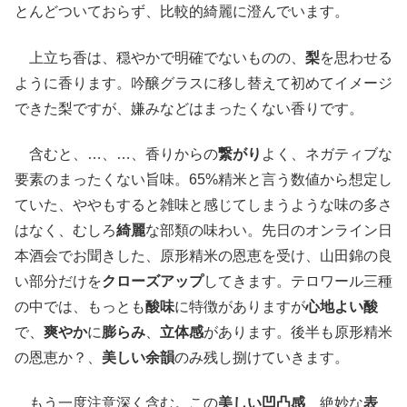
とんどついておらず、比較的綺麗に澄んでいます。
上立ち香は、穏やかで明確でないものの、
梨
を思わせる
ように香ります。吟醸グラスに移し替えて初めてイメージ
できた梨ですが、嫌みなどはまったくない香りです。
含むと、…、…、香りからの
繋がり
よく、ネガティブな
要素のまったくない旨味。65%精米と言う数値から想定し
ていた、ややもすると雑味と感じてしまうような味の多さ
はなく、むしろ
綺麗
な部類の味わい。先日のオンライン日
本酒会でお聞きした、原形精米の恩恵を受け、山田錦の良
い部分だけを
クローズアップ
してきます。テロワール三種
の中では、もっとも
酸味
に特徴がありますが
心地よい酸
で、
爽やか
に
膨らみ
、
立体感
があります。後半も原形精米
の恩恵か？、
美しい余韻
のみ残し捌けていきます。
もう一度注意深く含む。この
美しい凹凸感
、絶妙な
表