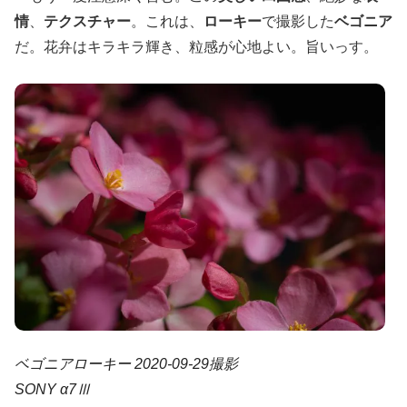
情
、
テクスチャー
。これは、
ローキー
で撮影した
ベゴニア
だ。花弁はキラキラ輝き、粒感が心地よい。旨いっす。
ベゴニアローキー 2020-09-29撮影
SONY α7Ⅲ