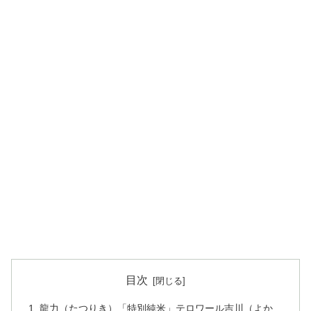
目次
龍力（たつりき）「特別純米」テロワール吉川（よか