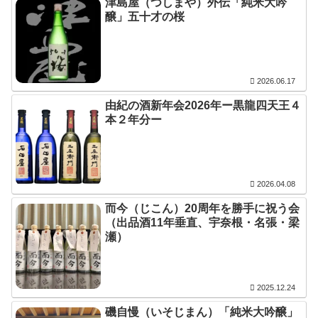
津島屋（つしまや）外伝「純米大吟
醸」五十才の桜
2026.06.17
由紀の酒新年会2026年ー黒龍四天王４
本２年分ー
2026.04.08
而今（じこん）20周年を勝手に祝う会
（出品酒11年垂直、宇奈根・名張・梁
瀬）
2025.12.24
磯自慢（いそじまん）「純米大吟醸」