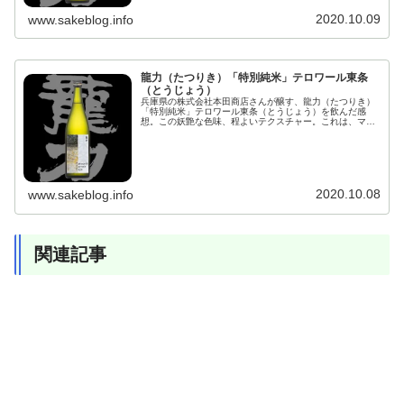
2020.10.09
www.sakeblog.info
龍力（たつりき）「特別純米」テロワール東条
（とうじょう）
兵庫県の株式会社本田商店さんが醸す、龍力（たつりき）
「特別純米」テロワール東条（とうじょう）を飲んだ感
想。この妖艶な色味、程よいテクスチャー。これは、マク
ロ撮影したベゴニアだ。三種の飲み比べでは、最もエレガ
ントな色味。トーンはいい意味で中庸で、ピントの合った
ところは細部まで美しく描写している。明快な表現。
2020.10.08
www.sakeblog.info
関連記事