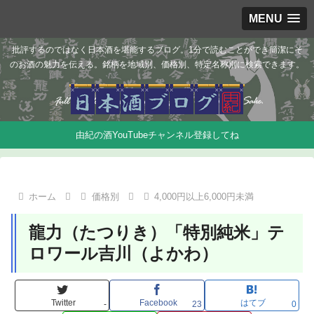
MENU
批評するのではなく日本酒を堪能するブログ。1分で読むことができ簡潔にそ
のお酒の魅力を伝える。銘柄を地域別、価格別、特定名称別に検索できます。
由紀の酒YouTubeチャンネル登録してね
ホーム
価格別
4,000円以上6,000円未満
龍力（たつりき）「特別純米」テ
ロワール吉川（よかわ）
Twitter
Facebook
はてブ
-
23
0