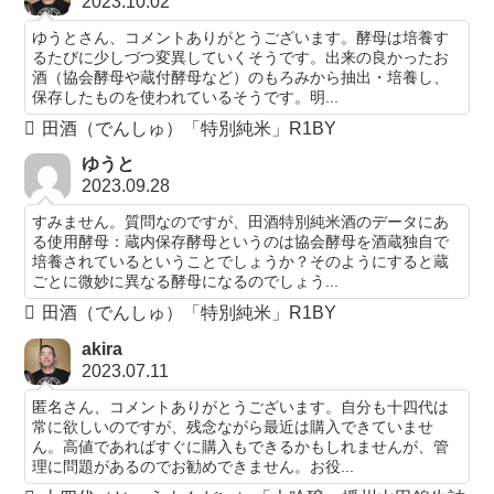
2023.10.02
ゆうとさん、コメントありがとうございます。酵母は培養す
るたびに少しづつ変異していくそうです。出来の良かったお
酒（協会酵母や蔵付酵母など）のもろみから抽出・培養し、
保存したものを使われているそうです。明...
田酒（でんしゅ）「特別純米」R1BY
ゆうと
2023.09.28
すみません。質問なのですが、田酒特別純米酒のデータにあ
る使用酵母：蔵内保存酵母というのは協会酵母を酒蔵独自で
培養されているということでしょうか？そのようにすると蔵
ごとに微妙に異なる酵母になるのでしょう...
田酒（でんしゅ）「特別純米」R1BY
akira
2023.07.11
匿名さん、コメントありがとうございます。自分も十四代は
常に欲しいのですが、残念ながら最近は購入できていませ
ん。高値であればすぐに購入もできるかもしれませんが、管
理に問題があるのでお勧めできません。お役...