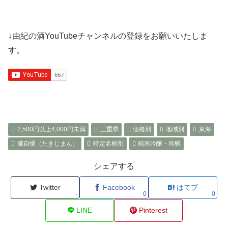
↓由紀の酒YouTubeチャンネルの登録をお願いいたしま
す。
2,500円以上4,000円未満
三重県
価格別
地域別
東海
瀧自慢（たきじまん）
特定名称別
純米吟醸・吟醸
シェアする
Twitter
Facebook
はてブ
-
0
0
LINE
Pinterest