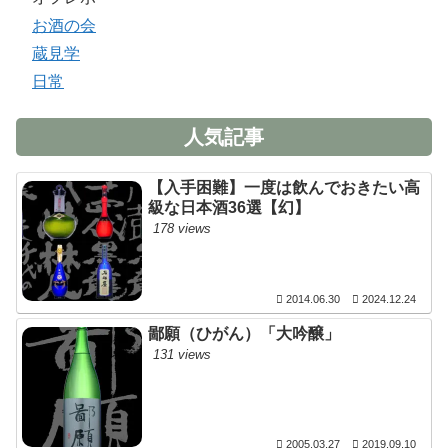
お酒の会
蔵見学
日常
人気記事
【入手困難】一度は飲んでおきたい高
級な日本酒36選【幻】
178 views
2014.06.30
2024.12.24
鄙願（ひがん）「大吟醸」
131 views
2005.03.27
2019.09.10