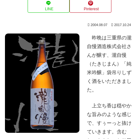
LINE
Pinterest
2004.08.07
2017.10.24
昨晩は三重県の瀧
自慢酒造株式会社さ
んが醸す、瀧自慢
（たきじまん）「純
米吟醸」袋吊りしず
く酒をいただきまし
た。
上立ち香は穏やか
な旨みのような感じ
で、すぅーっと抜け
ていきます。含む