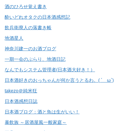
酒のひろせ覚え書き
酔いどれオタクの日本酒感想記
飲兵衛廃人の落書き帳
地酒星人
神奈川建一のお酒ブログ
一期一会のぶらり、地酒日記
なんでもシステム管理者(日本酒大好き！）
日本酒好きのおっちゃんが何か言うとるわ。( ´ ω`)
takezo＠純米狂
日本酒感想日誌
日本酒ブログ：酒と魚は生がいい！
暴飲族 ～居酒屋風一般家庭～