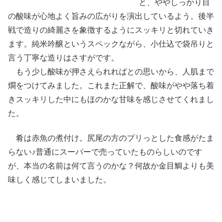
と、ややしっかり目
の酸味が心地よく旨みの広がりを演出しているよう。後半
戦で造りの綺麗さを象徴するようにスッキリと切れていき
ます。純米吟醸というスペックながら、小仕込で袋吊りと
言う丁寧な造りはさすがです。
もう少し酸味が押さえられればとの思いから、人肌まで
燗をつけてみました。これまた正解で、酸味がやや落ち着
きスッキリした中にもほのかな甘味を感じさせてくれまし
た。
肴は赤魚の煮付け。尻尾の方のプリっとした食感がたま
らない♪普通にスーパーで売っていたものらしいのです
が、本当の名前は何て言うのかな？何故か金目鯛よりも美
味しく感じてしまいました。