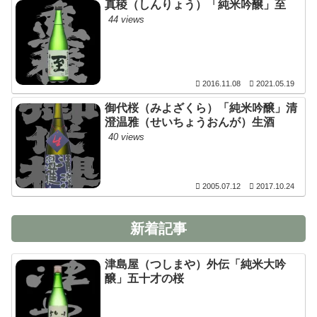
真稜（しんりょう）「純米吟醸」至
44 views
2016.11.08
2021.05.19
御代桜（みよざくら）「純米吟醸」清
澄温雅（せいちょうおんが）生酒
40 views
2005.07.12
2017.10.24
新着記事
津島屋（つしまや）外伝「純米大吟
醸」五十才の桜