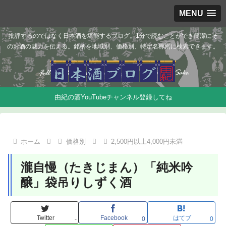
MENU
批評するのではなく日本酒を堪能するブログ。1分で読むことができ簡潔にそ
のお酒の魅力を伝える。銘柄を地域別、価格別、特定名称別に検索できます。
由紀の酒YouTubeチャンネル登録してね
ホーム
価格別
2,500円以上4,000円未満
瀧自慢（たきじまん）「純米吟
醸」袋吊りしずく酒
Twitter
Facebook
はてブ
-
0
0