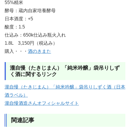
55%精米
酵母：蔵内自家培養酵母
日本酒度：+5
酸度：1.5
仕込み：650k仕込み瓶火入れ
1.8L 3,150円（税込み）
購入・・・
酒のきまた
瀧自慢（たきじまん）「純米吟醸」袋吊りしず
く酒に関するリンク
瀧自慢（たきじまん）「純米吟醸」袋吊りしずく酒（日本
酒ラベル）
瀧自慢酒造さんオフィシャルサイト
関連記事