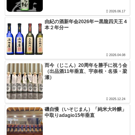
2026.06.17
由紀の酒新年会2026年ー黒龍四天王４
本２年分ー
2026.04.08
而今（じこん）20周年を勝手に祝う会
（出品酒11年垂直、宇奈根・名張・梁
瀬）
2025.12.24
磯自慢（いそじまん）「純米大吟醸」
中取りadagio15年垂直