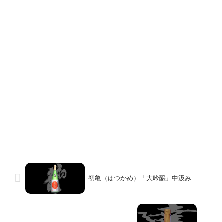
初亀（はつかめ）「大吟醸」中汲み