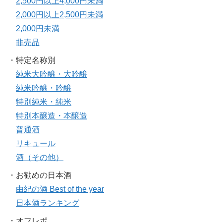
2,500円以上4,000円未満
2,000円以上2,500円未満
2,000円未満
非売品
・特定名称別
純米大吟醸・大吟醸
純米吟醸・吟醸
特別純米・純米
特別本醸造・本醸造
普通酒
リキュール
酒（その他）
・お勧めの日本酒
由紀の酒 Best of the year
日本酒ランキング
・オフレポ